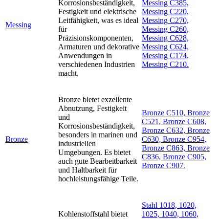
Korrosionsbeständigkeit,
Messing C385,
Festigkeit und elektrische
Messing C220,
Leitfähigkeit, was es ideal
Messing C270,
Messing
für
Messing C260,
Präzisionskomponenten,
Messing C628,
Armaturen und dekorative
Messing C624,
Anwendungen in
Messing C174,
verschiedenen Industrien
Messing C210.
macht.
Bronze bietet exzellente
Abnutzung, Festigkeit
Bronze C510, Bronze
und
C521, Bronze C608,
Korrosionsbeständigkeit,
Bronze C632, Bronze
besonders in marinen und
Bronze
C630, Bronze C954,
industriellen
Bronze C863, Bronze
Umgebungen. Es bietet
C836, Bronze C905,
auch gute Bearbeitbarkeit
Bronze C907.
und Haltbarkeit für
hochleistungsfähige Teile.
Stahl 1018, 1020,
Kohlenstoffstahl bietet
1025, 1040, 1060,