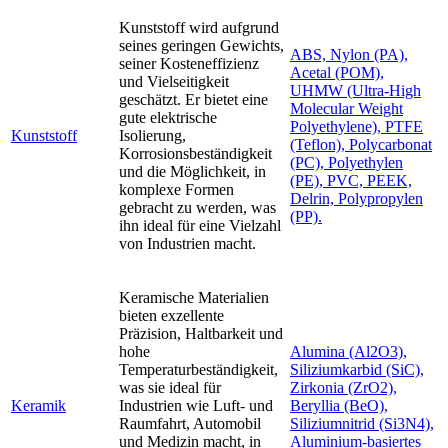
Kunststoff wird aufgrund
seines geringen Gewichts,
ABS, Nylon (PA),
seiner Kosteneffizienz
Acetal (POM),
und Vielseitigkeit
UHMW (Ultra-High
geschätzt. Er bietet eine
Molecular Weight
gute elektrische
Polyethylene), PTFE
Kunststoff
Isolierung,
(Teflon), Polycarbonat
Korrosionsbeständigkeit
(PC), Polyethylen
und die Möglichkeit, in
(PE), PVC, PEEK,
komplexe Formen
Delrin, Polypropylen
gebracht zu werden, was
(PP).
ihn ideal für eine Vielzahl
von Industrien macht.
Keramische Materialien
bieten exzellente
Präzision, Haltbarkeit und
hohe
Alumina (Al2O3),
Temperaturbeständigkeit,
Siliziumkarbid (SiC),
was sie ideal für
Zirkonia (ZrO2),
Keramik
Industrien wie Luft- und
Beryllia (BeO),
Raumfahrt, Automobil
Siliziumnitrid (Si3N4),
und Medizin macht, in
Aluminium-basiertes