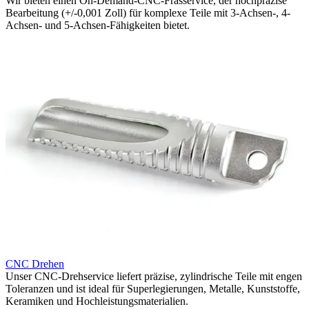
Wir bieten einen On-Demand-CNC-Frässervice, der hochpräzise
U
Bearbeitung (+/-0,001 Zoll) für komplexe Teile mit 3-Achsen-, 4-
O
Achsen- und 5-Achsen-Fähigkeiten bietet.
F
u
CNC Drehen
Unser CNC-Drehservice liefert präzise, zylindrische Teile mit engen
M
Toleranzen und ist ideal für Superlegierungen, Metalle, Kunststoffe,
U
Keramiken und Hochleistungsmaterialien.
A