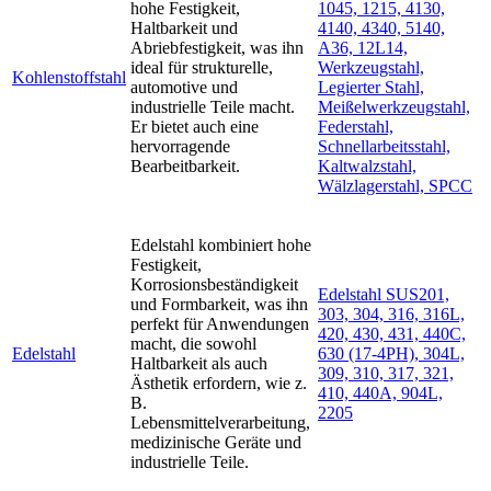
hohe Festigkeit,
1045, 1215, 4130,
Haltbarkeit und
4140, 4340, 5140,
Abriebfestigkeit, was ihn
A36, 12L14,
ideal für strukturelle,
Werkzeugstahl,
Kohlenstoffstahl
automotive und
Legierter Stahl,
industrielle Teile macht.
Meißelwerkzeugstahl,
Er bietet auch eine
Federstahl,
hervorragende
Schnellarbeitsstahl,
Bearbeitbarkeit.
Kaltwalzstahl,
Wälzlagerstahl, SPCC
Edelstahl kombiniert hohe
Festigkeit,
Korrosionsbeständigkeit
Edelstahl SUS201,
und Formbarkeit, was ihn
303, 304, 316, 316L,
perfekt für Anwendungen
420, 430, 431, 440C,
macht, die sowohl
Edelstahl
630 (17-4PH), 304L,
Haltbarkeit als auch
309, 310, 317, 321,
Ästhetik erfordern, wie z.
410, 440A, 904L,
B.
2205
Lebensmittelverarbeitung,
medizinische Geräte und
industrielle Teile.