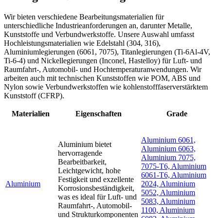
Wir bieten verschiedene Bearbeitungsmaterialien für
unterschiedliche Industrieanforderungen an, darunter Metalle,
Kunststoffe und Verbundwerkstoffe. Unsere Auswahl umfasst
Hochleistungsmaterialien wie Edelstahl (304, 316),
Aluminiumlegierungen (6061, 7075), Titanlegierungen (Ti-6Al-4V,
Ti-6-4) und Nickellegierungen (Inconel, Hastelloy) für Luft- und
Raumfahrt-, Automobil- und Hochtemperaturanwendungen. Wir
arbeiten auch mit technischen Kunststoffen wie POM, ABS und
Nylon sowie Verbundwerkstoffen wie kohlenstofffaserverstärktem
Kunststoff (CFRP).
Materialien
Eigenschaften
Grade
Aluminium 6061,
Aluminium bietet
Aluminium 6063,
hervorragende
Aluminium 7075,
Bearbeitbarkeit,
7075-T6, Aluminium
Leichtgewicht, hohe
6061-T6, Aluminium
Festigkeit und exzellente
Aluminium
2024, Aluminium
Korrosionsbeständigkeit,
5052, Aluminium
was es ideal für Luft- und
5083, Aluminium
Raumfahrt-, Automobil-
1100, Aluminium
und Strukturkomponenten