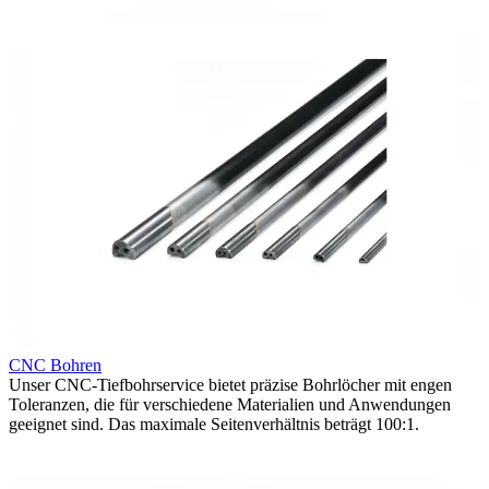
d
CNC Bohren
Unser CNC-Tiefbohrservice bietet präzise Bohrlöcher mit engen
P
Toleranzen, die für verschiedene Materialien und Anwendungen
U
geeignet sind. Das maximale Seitenverhältnis beträgt 100:1.
T
a
u