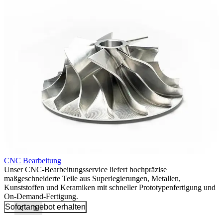
CNC Bearbeitung
C
Unser CNC-Bearbeitungsservice liefert hochpräzise
W
e
maßgeschneiderte Teile aus Superlegierungen, Metallen,
B
Kunststoffen und Keramiken mit schneller Prototypenfertigung und
A
On-Demand-Fertigung.
Sofortangebot erhalten