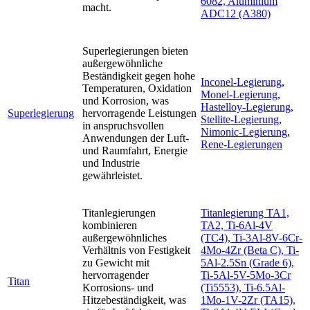
6082, Aluminium
macht.
ADC12 (A380)
Superlegierungen bieten
außergewöhnliche
Beständigkeit gegen hohe
Inconel-Legierung
,
Temperaturen, Oxidation
Monel-Legierung
,
und Korrosion, was
Hastelloy-Legierung
,
Superlegierung
hervorragende Leistungen
Stellite-Legierung
,
in anspruchsvollen
Nimonic-Legierung
,
Anwendungen der Luft-
Rene-Legierungen
und Raumfahrt, Energie
und Industrie
gewährleistet.
Titanlegierungen
Titanlegierung TA1,
kombinieren
TA2, Ti-6Al-4V
außergewöhnliches
(TC4), Ti-3Al-8V-6Cr-
Verhältnis von Festigkeit
4Mo-4Zr (Beta C), Ti-
zu Gewicht mit
5Al-2.5Sn (Grade 6),
hervorragender
Ti-5Al-5V-5Mo-3Cr
Titan
Korrosions- und
(Ti5553), Ti-6.5Al-
Hitzebeständigkeit, was
1Mo-1V-2Zr (TA15),