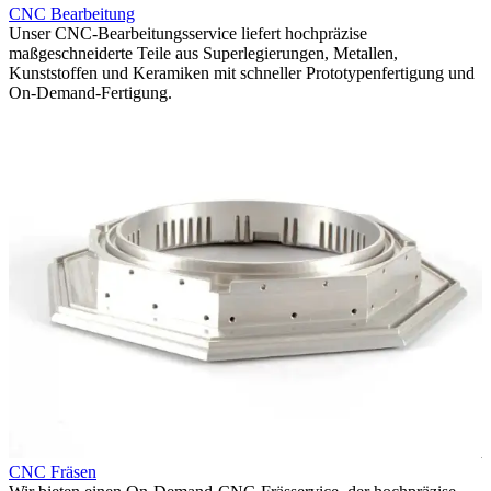
CNC Bearbeitung
Unser CNC-Bearbeitungsservice liefert hochpräzise
U
e
maßgeschneiderte Teile aus Superlegierungen, Metallen,
v
Kunststoffen und Keramiken mit schneller Prototypenfertigung und
k
On-Demand-Fertigung.
u
CNC Fräsen
C