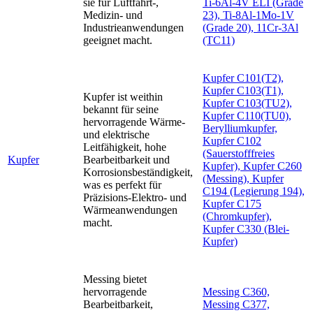
sie für Luftfahrt-,
Ti-6Al-4V ELI (Grade
Medizin- und
23), Ti-8Al-1Mo-1V
Industrieanwendungen
(Grade 20), 11Cr-3Al
geeignet macht.
(TC11)
Kupfer C101(T2),
Kupfer C103(T1),
Kupfer ist weithin
Kupfer C103(TU2),
bekannt für seine
Kupfer C110(TU0),
hervorragende Wärme-
Berylliumkupfer,
und elektrische
Kupfer C102
Leitfähigkeit, hohe
(Sauerstofffreies
Kupfer
Bearbeitbarkeit und
Kupfer), Kupfer C260
Korrosionsbeständigkeit,
(Messing), Kupfer
was es perfekt für
C194 (Legierung 194),
Präzisions-Elektro- und
Kupfer C175
Wärmeanwendungen
(Chromkupfer),
macht.
Kupfer C330 (Blei-
Kupfer)
Messing bietet
hervorragende
Messing C360,
Bearbeitbarkeit,
Messing C377,