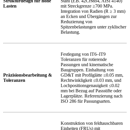
Strukturdesign für hohe
Stahl (z.B. 42CrMo4, AISI 4140)
Lasten
mit Streckgrenze ≥700 MPa.
Integration von Radien (R ≥ 3 mm)
an Ecken und Übergängen zur
Reduzierung von
Spitzenbelastungen unter zyklischer
Belastung.
Festlegung von IT6–IT9
Toleranzen für rotierende
Passungen und kinematische
Baugruppen. Einhaltung von
Präzisionsbearbeitung &
GD&T mit Profilglätte ≤0.05 mm,
Toleranzen
Rechtwinkligkeit ≤0.03 mm, und
Lochpositionsgenauigkeit ≤0.02
mm bei Bezug auf Passstifte oder
Lagerplätze. Referenzierung nach
ISO 286 für Passungsarten.
Konstruktion von feldtauschbaren
Einheiten (FRUs) mit