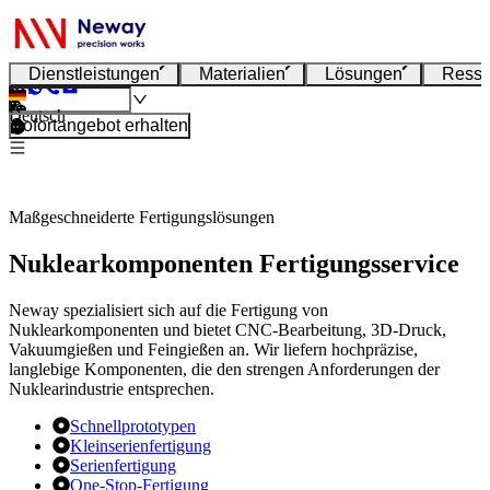
Dienstleistungen
Materialien
Lösungen
Resso
Deutsch
Sofortangebot erhalten
Maßgeschneiderte Fertigungslösungen
Nuklearkomponenten Fertigungsservice
Neway spezialisiert sich auf die Fertigung von
Nuklearkomponenten und bietet CNC-Bearbeitung, 3D-Druck,
Vakuumgießen und Feingießen an. Wir liefern hochpräzise,
langlebige Komponenten, die den strengen Anforderungen der
Nuklearindustrie entsprechen.
Schnellprototypen
Kleinserienfertigung
Serienfertigung
One-Stop-Fertigung