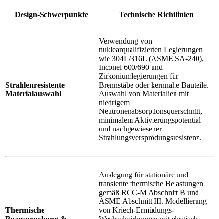
Design-Schwerpunkte
Technische Richtlinien
Verwendung von
nuklearqualifizierten Legierungen
wie 304L/316L (ASME SA-240),
Inconel 600/690 und
Zirkoniumlegierungen für
Strahlenresistente
Brennstäbe oder kernnahe Bauteile.
Materialauswahl
Auswahl von Materialien mit
niedrigem
Neutronenabsorptionsquerschnitt,
minimalem Aktivierungspotential
und nachgewiesener
Strahlungsversprödungsresistenz.
Auslegung für stationäre und
transiente thermische Belastungen
gemäß RCC-M Abschnitt B und
ASME Abschnitt III. Modellierung
Thermische
von Kriech-Ermüdungs-
Beanspruchung &
Wechselwirkungen mit elastisch-