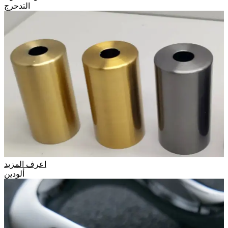
التدحرج
اعرف المزيد
ألودين