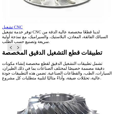
تشغيل CNC
يل
توفر خدمة تشغيل CNC لدينا قطعًا مخصصة عالية الدقة من
عالية (+/-0.001 إنش) للأجزاء المعقدة، باستخدام قدرات 3 محاور، 4
السبائك الفائقة، المعادن، البلاستيك، والسيراميك، مع نمذجة أولية
ا
سريعة وتصنيع حسب الطلب.
تطبيقات قطع التشغيل الدقيق المخصصة
تشمل تطبيقات التشغيل الدقيق لقطع مخصصة إنشاء مكونات
دقيقة مصممة خصيصًا لمختلف الصناعات بما في ذلك الطيران،
السيارات، الطب، والقطاعات الصناعية. تضمن هذه التطبيقات جودة
عالية، تحمّلات ضيقة، وأداءً مثاليًا لتلبية متطلبات كل مشروع.