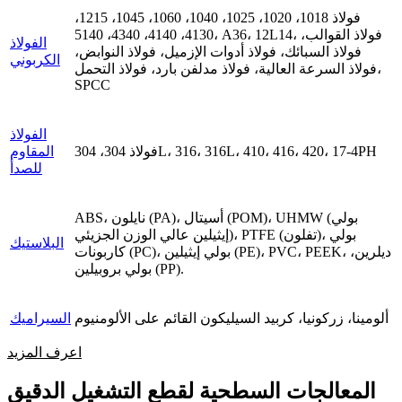
فولاذ 1018، 1020، 1025، 1040، 1060، 1045، 1215،
4130، 4140، 4340، 5140، A36، 12L14، فولاذ القوالب،
الفولاذ
فولاذ السبائك، فولاذ أدوات الإزميل، فولاذ النوابض،
الكربوني
فولاذ السرعة العالية، فولاذ مدلفن بارد، فولاذ التحمل،
SPCC
الفولاذ
فولاذ 304، 304L، 316، 316L، 410، 416، 420، 17-4PH
المقاوم
للصدأ
ABS، نايلون (PA)، أسيتال (POM)، UHMW (بولي
إيثيلين عالي الوزن الجزيئي)، PTFE (تفلون)، بولي
البلاستيك
كاربونات (PC)، بولي إيثيلين (PE)، PVC، PEEK، ديلرين،
بولي بروبيلين (PP).
ألومينا، زركونيا، كربيد السيليكون القائم على الألومنيوم
السيراميك
اعرف المزيد
المعالجات السطحية لقطع التشغيل الدقيق