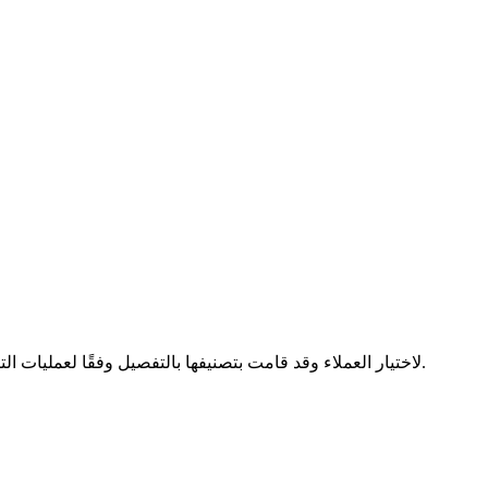
توفر نيوي مئات من موارد مواد CNC加工 لاختيار العملاء وقد قامت بتصنيفها بالتفصيل وفقًا لعمليات التصنيع المختلفة وخصائص المواد وألوان المواد. يمكنك استخدام أداة اختيار المواد لدينا لاختيار المواد.