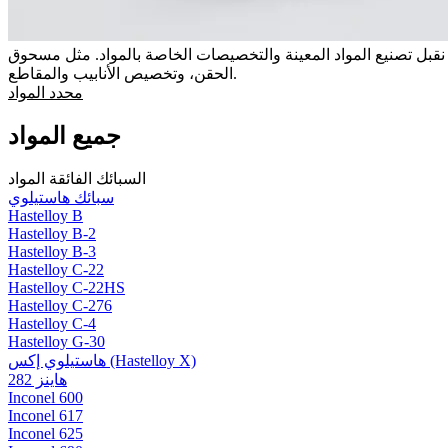
نة والتخصيصات الخاصة بالمواد. مثل مسحوق MIM المخصص، مطابقة اللون وتخصيص النفاذية لمواد
الحقن، وتخصيص الأنابيب والمقاطع.
محدد المواد
جميع المواد
السبائك الفائقة المواد
سبائك هاستيلوي
Hastelloy B
Hastelloy B-2
Hastelloy B-3
Hastelloy C-22
Hastelloy C-22HS
Hastelloy C-276
Hastelloy C-4
Hastelloy G-30
هاستيلوي إكس (Hastelloy X)
هاينز 282
Inconel 600
Inconel 617
Inconel 625