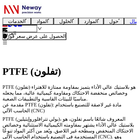
صال
حول
الموارد
الحلول
المواد
الخدمات
العربية
الحصول على عرض سعر فوري
PTFE ‏(تفلون)
PTFE (تفلون) هو بلاستيك عالي الأداء يتميز بمقاومة ممتازة للاهتراء
وخصائص منخفضة الاحتكاك ومقاومة كيميائية عالية، مما يجعله
مناسبًا للبيئات القاسية والتطبيقات الصعبة.
مقدمة عن PTFE (تفلون): مادة غير لاصقة للتصنيع باستخدام
الحاسب الآلي (CNC)
، المعروف شائعًا باسم
تفلون
، هو
PTFE (بولي تترافلوروإيثيلين)
بلاستيك عالي الأداء يشتهر بمقاومته الكيميائية الاستثنائية وخصائص
الاحتكاك المنخفض وسطحه غير اللاصق. ويُعد من أكثر المواد تنوعًا
المستخدمة في التصنيع باستخدام الحاسب الآلي (CNC). وهو