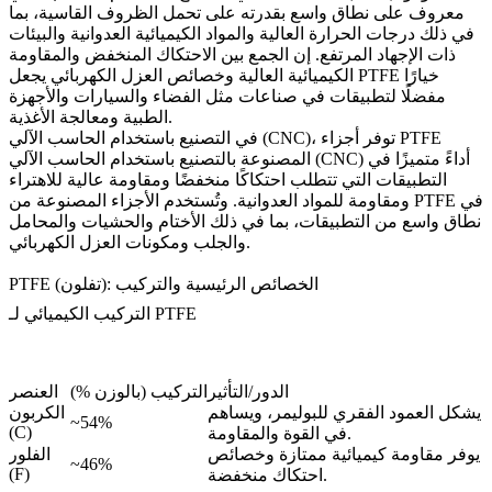
معروف على نطاق واسع بقدرته على تحمل الظروف القاسية، بما
في ذلك درجات الحرارة العالية والمواد الكيميائية العدوانية والبيئات
ذات الإجهاد المرتفع. إن الجمع بين الاحتكاك المنخفض والمقاومة
الكيميائية العالية وخصائص العزل الكهربائي يجعل PTFE خيارًا
مفضلًا لتطبيقات في صناعات مثل الفضاء والسيارات والأجهزة
الطبية ومعالجة الأغذية.
، توفر
أجزاء PTFE
التصنيع باستخدام الحاسب الآلي (CNC)
في
أداءً متميزًا في
المصنوعة بالتصنيع باستخدام الحاسب الآلي (CNC)
التطبيقات التي تتطلب احتكاكًا منخفضًا ومقاومة عالية للاهتراء
ومقاومة للمواد العدوانية. وتُستخدم الأجزاء المصنوعة من PTFE في
نطاق واسع من التطبيقات، بما في ذلك الأختام والحشيات والمحامل
والجلب ومكونات العزل الكهربائي.
PTFE (تفلون): الخصائص الرئيسية والتركيب
التركيب الكيميائي لـ PTFE
الدور/التأثير
التركيب (بالوزن %)
العنصر
يشكل العمود الفقري للبوليمر، ويساهم
الكربون
~54%
(C)
في القوة والمقاومة.
يوفر مقاومة كيميائية ممتازة وخصائص
الفلور
~46%
(F)
احتكاك منخفضة.