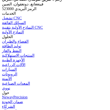
فينغغانغ، دونغقوان، الصين
الرمز البريدي 523000
الخدمات
تشغيل CNC
السبائك الفائقة
النماذج الأولية بتقنية CNC
النماذج الأولية
الحلول
الفضاء والطيران
توليد الطاقة
النفط والغاز
المنتجات الاستهلاكية
الأجهزة الطبية
الآلات الزراعية
السيارات
الروبوتات
الأتمتة
المعدات الصناعية
نووي
حول
NewayPrecision
ضمان الجودة
الشركاء