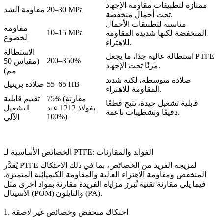
ممتازة لتطبيقات مقاومة الإجهاد
20–30 MPa
مقاومة الشد
تحت أحمال منخفضة.
مناسبة لتطبيقات الأحمال
مقاومة
10–15 MPa
المنخفضة لكنها شديدة المقاومة
الخضوع
للاهتراء.
الاستطالة
استطالة عالية جدًا، ما يجعل PTFE
200–350%
(مقياس 50
مرنًا تحت الإجهاد.
مم)
صلادة متوسطة، لكنه شديد
55–65 HB
صلادة برينيل
المقاومة للاهتراء.
75% (مقارنة
تقييم قابلية
قابلية تشغيل جيدة، تتيح قطعًا
بفولاذ 1212 عند
التشغيل
دقيقًا وتشطيبات ناعمة.
100%)
الآلي
الخصائص الأساسية لـ PTFE: الفوائد والمقارنات
يُقدَّر PTFE لمزيجه الفريد من الخصائص، بما في ذلك الاحتكاك
المنخفض ومقاومة الاهتراء العالية والمقاومة الكيميائية المتميزة.
فيما يلي مقارنة تقنية تُبرز مزاياه الفريدة مقارنة بمواد أخرى مثل
.
النايلون (PA)
و
الأسيتال (POM)
1. احتكاك منخفض وخصائص غير لاصقة