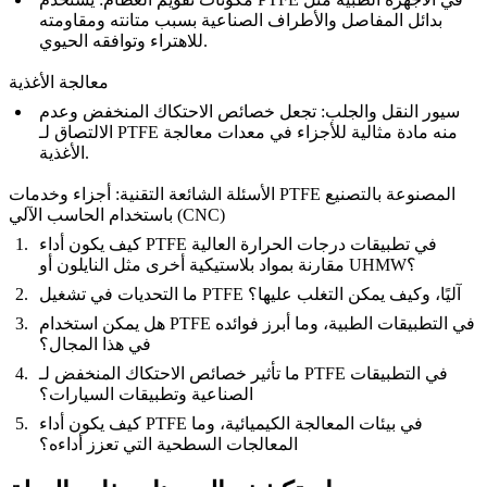
بدائل المفاصل والأطراف الصناعية بسبب متانته ومقاومته
للاهتراء وتوافقه الحيوي.
معالجة الأغذية
سيور النقل والجلب
: تجعل خصائص الاحتكاك المنخفض وعدم
الالتصاق لـ PTFE منه مادة مثالية للأجزاء في معدات معالجة
الأغذية.
الأسئلة الشائعة التقنية: أجزاء وخدمات PTFE المصنوعة بالتصنيع
باستخدام الحاسب الآلي (CNC)
كيف يكون أداء PTFE في تطبيقات درجات الحرارة العالية
مقارنة بمواد بلاستيكية أخرى مثل النايلون أو UHMW؟
ما التحديات في تشغيل PTFE آليًا، وكيف يمكن التغلب عليها؟
هل يمكن استخدام PTFE في التطبيقات الطبية، وما أبرز فوائده
في هذا المجال؟
ما تأثير خصائص الاحتكاك المنخفض لـ PTFE في التطبيقات
الصناعية وتطبيقات السيارات؟
كيف يكون أداء PTFE في بيئات المعالجة الكيميائية، وما
المعالجات السطحية التي تعزز أداءه؟