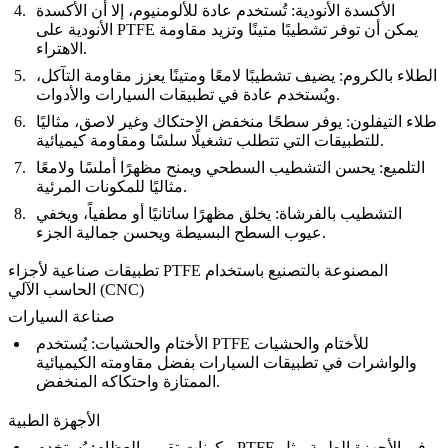
الأكسدة الأنودية
: تُستخدم عادة للألومنيوم، إلا أن الأكسدة
الأنودية على PTFE يمكن أن توفر تشطيبًا متينًا وتزيد مقاومة
الاهتراء.
الطلاء بالكروم
: يضيف تشطيبًا لامعًا ومتينًا يعزز مقاومة التآكل،
ويُستخدم عادة في تطبيقات السيارات والأدوات.
طلاء التيفلون
: يوفر سطحًا منخفض الاحتكاك وغير لاصق، مثاليًا
للتطبيقات التي تتطلب تشغيلًا سلسًا ومقاومة كيميائية.
التلميع
: يحسن التشطيب السطحي ويمنح مظهرًا أملسًا ولامعًا
مثاليًا للمكونات المرئية.
التشطيب بالفرشاة
: يخلق مظهرًا ساتانيًا أو مطفياً، ويخفي
عيوب السطح البسيطة ويحسن جمالية الجزء.
تطبيقات صناعية لأجزاء PTFE المصنوعة بالتصنيع باستخدام
الحاسب الآلي (CNC)
صناعة السيارات
الأختام والحشيات
: يُستخدم PTFE للأختام والحشيات
والواشرات في تطبيقات السيارات بفضل مقاومته الكيميائية
الممتازة واحتكاكه المنخفض.
الأجهزة الطبية
مكونات تقويم العظام
: يُستخدم PTFE في الأجهزة الطبية مثل