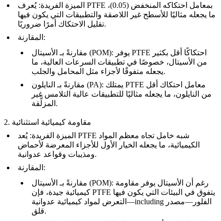
الميزة الفريدة
: يُعرف PTFE بمعامل احتكاكه المنخفض (0.05)،
ما يجعله مثاليًا للأسطح غير اللاصقة والتطبيقات التي يكون فيها
تقليل الاحتكاك أمرًا ضروريًا.
:
المقارنة
: يوفر PTFE احتكاكًا أقل بكثير
الأسيتال (POM)
مقارنةً بـ
من الأسيتال، خصوصًا في تطبيقات السرعات العالية، ما
يجعله متفوقًا لأجزاء مثل المحامل والجلب.
: يمتلك PTFE معامل احتكاك أقل
النايلون (PA)
مقارنةً بـ
من النايلون، ما يجعله مثاليًا للتطبيقات عالية التلامس غير
المزلَّقة.
2. مقاومة كيميائية استثنائية
الميزة الفريدة
: يُعد PTFE شبه خامل تجاه معظم المواد
الكيميائية، ما يجعله الخيار الأول للأجزاء المعرضة لأحماض
ومذيبات وقواعد عدوانية.
:
المقارنة
: رغم أن الأسيتال يوفر مقاومة
الأسيتال (POM)
مقارنةً بـ
كيميائية جيدة، فإن PTFE يتفوق في البيئات التي يكون فيها
التعرض لمواد كيميائية عدوانية—including الفلور—مصدر
قلق.