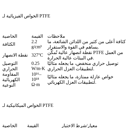
الخواص الفيزيائية لـ PTFE
ملاحظات
القيمة
الخاصية
كثافة أعلى من كثير من اللدائن الشائعة، ما
2.2
الكثافة
g/cm³
يساهم في القوة والاستقرار.
نقطة انصهار عالية تُمكّن PTFE من العمل
327°C
نقطة الانصهار
في البيئات عالية الحرارة.
توصيل حراري منخفض، ما يجعله مثاليًا
0.25
التوصيل
W/m·K
لتطبيقات العزل الحراري.
الحراري
10¹⁶–
المقاومة
خواص عازلة ممتازة، ما يجعله مثاليًا
10¹⁸
الكهربائية
لتطبيقات العزل الكهربائي.
Ω·m
النوعية
الخواص الميكانيكية لـ PTFE
معيار/شرط الاختبار
القيمة
الخاصية