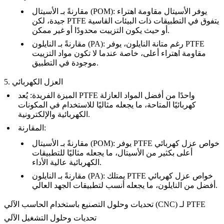
: يوفر الأسيتال مقاومة اهتراء
الأسيتال (POM)
مقارنةً بـ
جيدة، لكن PTFE يتفوق في التطبيقات ذات البيئات القاسية
أو حيث يكون التزييت محدودًا أو غير ممكن.
: رغم متانة النايلون، يوفر PTFE
النايلون (PA)
مقارنةً بـ
مقاومة اهتراء أعلى، خاصة عندما لا تكون مواد التزييت
موجودة في التطبيق.
5. العزل الكهربائي
الميزة الفريدة
: يُعد PTFE واحدًا من أفضل المواد العازلة
كهربائيًا المتاحة، ما يجعله مثاليًا للاستخدام في المكونات
الكهربائية والإلكترونية.
:
المقارنة
: يوفر PTFE خواص عزل كهربائي
الأسيتال (POM)
مقارنةً بـ
أعلى بكثير من الأسيتال، ما يجعله مثاليًا للتطبيقات
الكهربائية عالية الأداء.
: يمتلك PTFE خواص عزل كهربائي
النايلون (PA)
مقارنةً بـ
أفضل من النايلون، ما يجعله أنسب لتطبيقات الجهد العالي.
تحديات وحلول التصنيع باستخدام الحاسب الآلي (CNC) لـ PTFE
تحديات وحلول التشغيل الآلي