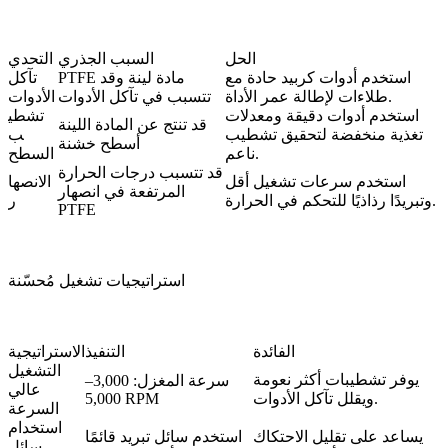
الحل
السبب الجذري
التحدي
استخدم أدوات كربيد حادة مع
PTFE مادة لينة وقد
تآكل
طلاءات لإطالة عمر الأداة.
تتسبب في تآكل الأدوات
الأدوات
استخدم أدوات دقيقة ومعدلات
تشطي
قد تنتج عن المادة اللينة
تغذية منخفضة لتحقيق تشطيب
ب
أسطح خشنة
ناعم.
السطح
قد تتسبب درجات الحرارة
استخدم سرعات تشغيل أقل
الانصها
المرتفعة في انصهار
وتبريدًا رذاذيًا للتحكم في الحرارة.
ر
PTFE
استراتيجيات تشغيل مُحسّنة
الفائدة
التنفيذ
الاستراتيجية
التشغيل
يوفر تشطيبات أكثر نعومة
سرعة المغزل: 3,000–
عالي
ويقلل تآكل الأدوات.
5,000 RPM
السرعة
استخدام
يساعد على تقليل الاحتكاك
استخدم سائل تبريد قائمًا
سائل