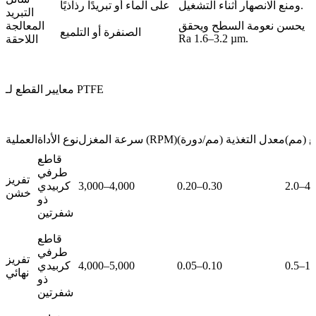
ومنع الانصهار أثناء التشغيل.
على الماء أو تبريدًا رذاذيًا
التبريد
يحسن نعومة السطح ويحقق
المعالجة
الصنفرة أو التلميع
Ra 1.6–3.2 µm.
اللاحقة
معايير القطع لـ PTFE
 (مم)
معدل التغذية (مم/دورة)
سرعة المغزل (RPM)
نوع الأداة
العملية
قاطع
طرفي
تفريز
2.0–4.
0.20–0.30
3,000–4,000
كربيدي
خشن
ذو
شفرتين
قاطع
طرفي
تفريز
0.5–1.
0.05–0.10
4,000–5,000
كربيدي
نهائي
ذو
شفرتين