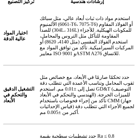
إرشادات هندسية
تركيز التصنيع
استخدم مواد ذات ثبات أبعاد عالي، مثل سبائك
الألمنيوم (6061-T6، 7075-T6) أو الفولاذ المقاوم
للصدأ (304L، 316L) للمكونات الهيكلية. للأجزاء
اختيار المواد
المقاومة للتآكل مثل التروس والمحامل،
عالية الدقة
استخدم الفولاذ المقسى (مثل 4140، 8620) أو
المركبات السيراميكية. تأكد من توافق المواد مع
معايير ISO 9001 وASTM A276 للاتساق.
حدد تحكمًا صارمًا في الأبعاد، مع خصائص مثل
ثقوب المحامل وتناسب الأعمدة التي تتطلب دقة
تصل إلى ±0.01 مم. استخدم GD&T (التوصيف
التشغيل الدقيق
الهندسي والتحكم في الأبعاد) للميزات الحرجة.
والتحكم في
تأكد من إجراء فحوصات باستخدام CMM (جهاز
الأبعاد
قياس الإحداثيات) لجميع الأجزاء التي تتطلب دقة
أكبر من ±0.005 مم.
حدد تشطيبات سطحية بقيمة Ra ≤ 0.8