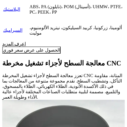
ABS، PA (نايلون)، POM (أسيتال)، UHMW، PTFE،
البلاستيك
PC، PEEK، PP
ألومينا، زركونيا، كربيد السيليكون، نيتريد الألومنيوم،
السيراميك
موليت
اعرف المزيد
الحصول على عرض سعر فوري
معالجة السطح لأجزاء تشغيل مخرطة CNC
تعزز معالجة السطح لأجزاء تشغيل المخرطة CNC المتانة، مقاومة
التآكل، وتشطيب السطح. نقدم مجموعة متنوعة من المعالجات بما
في ذلك الأكسدة الأنودية، الطلاء الكهربائي، الطلاء بالمسحوق،
والتلميع، مصممة لتلبية متطلبات الصناعات المختلفة لأجزاء عالية
الأداء وطويلة العمر.