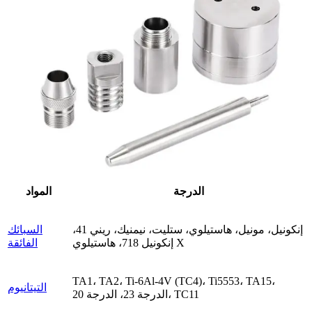
الدرجة
المواد
إنكونيل، مونيل، هاستيلوي، ستليت، نيمنيك، ريني 41،
السبائك
إنكونيل 718، هاستيلوي X
الفائقة
TA1، TA2، Ti-6Al-4V (TC4)، Ti5553، TA15،
التيتانيوم
الدرجة 23، الدرجة 20، TC11