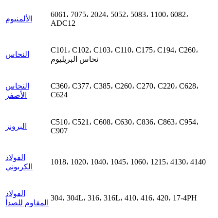
6061، 7075، 2024، 5052، 5083، 1100، 6082،
الألمنيوم
ADC12
C101، C102، C103، C110، C175، C194، C260،
النحاس
نحاس البريليوم
C360، C377، C385، C260، C270، C220، C628،
النحاس
C624
الأصفر
C510، C521، C608، C630، C836، C863، C954،
البرونز
C907
الفولاذ
1018، 1020، 1040، 1045، 1060، 1215، 4130، 4140
الكربوني
الفولاذ
304، 304L، 316، 316L، 410، 416، 420، 17-4PH
المقاوم للصدأ