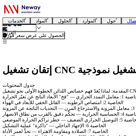
صال
حول
الموارد
الحلول
المواد
الخدمات
العربية
الحصول على عرض سعر فوري
جدول المحتويات
مدد الحراري — "فخ" الأبعاد الناتج عن تغيّر الحرارة
الخاصية 2: امتصاص الرطوبة — القاتل الخفي للأبعاد في الهواء
لمرونة
الحرارية — تحكّم دقيق بالقرب من نطاق الانصهار
وصيل الحراري الضعيف — خطر تراكم الحرارة الموضعي
الخاصية 6: الإجهاد الداخلي — "ذاكرة" عملية التشكيل
الخاصية 7: الصلادة ومقاومة الاهتراء — تحدٍّ لعمر الأداة