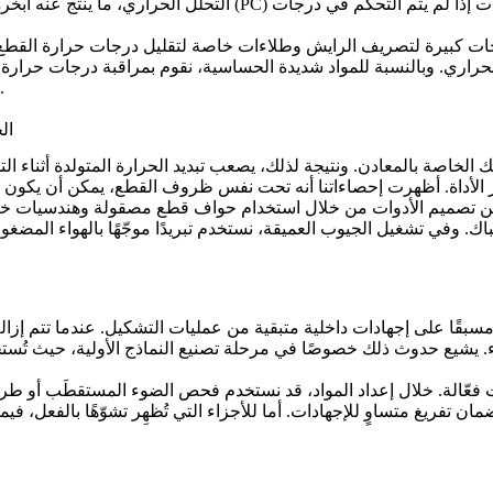
قد يُظهِر ظواهر مثل تبييض الإجهاد أو الخطوط الفضية أو الفقاعات إذا لم يتم التحكّم في درجات
البولي كربونيت (PC)
التحلّل الحراري، ما ينتج عنه أبخ
تحات كبيرة لتصريف الرايش وطلاءات خاصة لتقليل درجات حرارة القطع.
حراري. وبالنسبة للمواد شديدة الحساسية، نقوم بمراقبة درجات حرارة ا
التي نقدّمها.
الخاصية 5: الت
وصيلية الحرارية لللدائن عادة بين 1/100 و1/1000 من تلك الخاصة بالمعادن. ونتيجة لذلك، يصعب تبديد
حسّن تصميم الأدوات من خلال استخدام حواف قطع مصقولة وهندسيات خاصة
اشتباك. وفي تشغيل الجيوب العميقة، نستخدم تبريدًا موجّهًا بالهواء المض
لجزء. يشيع حدوث ذلك خصوصًا في مرحلة
تصنيع النماذج الأولية
، حيث تُست
ت فعّالة. خلال إعداد المواد، قد نستخدم فحص الضوء المستقطَب أو طرقً
 تفريغ متساوٍ للإجهادات. أما للأجزاء التي تُظهِر تشوّهًا بالفعل، في