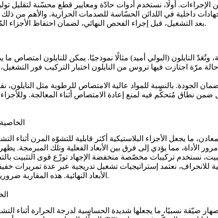
الإجراءات. أولًا، نستخدم أدوات حادّة ومعايير قطع محسّنة لتقليل توليد ا
 إجهادات داخلية في اللدائن الحسّاسة للصدمات الحرارية. والأهم من ذلك أن
بعد التشغيل، قبل إجراء الفحص النهائي، لضمان احتفاظ الأجزاء المُسلَّمة بدقتها الت�����ميمية عند درجة حرارة التشغيل الفعلية.
نا حالة مرّة اجتازت فيها تروس من النايلون اختبار التركيب فور التشغ
 لضمان الجودة. بالنسبة للمواد عالية الامتصاص للرطوبة مثل
النايلون
الخاصية 3: معامل المرونة والاسترجاع المرن — التحديات الناتجة عن ا
 في اللدائن عادة بين 1/100 و1/10 من معامل المعادن، ما يجعل الأجزاء البلاستيكية أكثر قابلية ل
ت، نستخدم تركيبات مخصّصة منخفضة الإجهاد توزّع قوى التثبيت بالتسا
ة للانحراف، نعتمد إستراتيجيات تشغيل تدريجية عبر عدة تمريرات خفيفة،
.
الأبعاد النهائية. هذه المقاربة ضر
الخاصية 4: الحساسية 
ّقة نسبيًا، ما يجعلها شديدة الحساسية لدرجة الحرارة أثناء التشغيل. يمكن أن يتسب