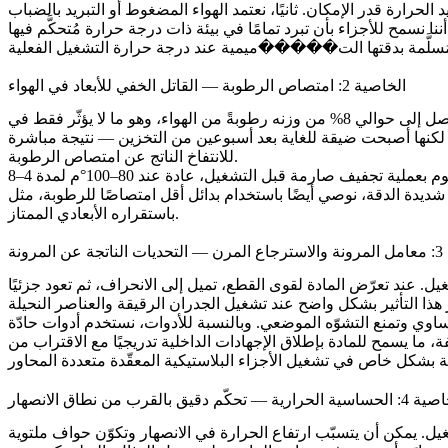
لحرارة قدر الإمكان. ثانيًا، نعتمد الهواء المضغوط أو التبريد بالضباب
نا نسمح للأجزاء بأن تبرد تمامًا في بيئة ذات درجة حرارة مُتحكَّم فيها
الخاصية 2: امتصاص الرطوبة — القاتل الخفي للأبعاد في الهواء
يُعتبَر امتصاص الرطوبة سمة جوهرية للعديد من اللدائن الهندسية، وتُعَدّ النايلون (البولي أميد) مثالًا نموذجيًا. يمكن للنايلون امتصاص ما يصل إلى حوالي 8% من وزنه رطوبةً من الهواء، وهو ما لا يؤثّر فقط في
يل، لكنها أصبحت ضيقة للغاية بعد أسبوعين من التخزين — نتيجة مباشرة
للانتفاخ الناتج عن امتصاص الرطوبة.
، نقوم بعملية تجفيف صارمة قبل التشغيل، عادة عند 80–100°م لمدة 4–8
باستقراره الأبعادي الممتاز.
لمرونة
لتشوّه المرن أثناء التشغيل. عند تعرّض المادة لقوى القطع، تميل إلى الانحراف، ثم تعود جزئيًا
وي وتمنع التشوّه الموضعي. وبالنسبة للأدوات، نستخدم أدوات حادّة
 ما يسمح للمادة بإطلاق الإجهادات الداخلية تدريجيًا مع الاقتراب من
ورية بشكل خاص في تشغيل الأجزاء البلاستيكية المعقّدة
متعددة المحاور
الحرارية — تحكّم دقيق بالقرب من نطاق الانصهار
ّب ارتفاع الحرارة في الانصهار وتكوّن حواف ملتوية (Built-up Edge)، أو حتى في