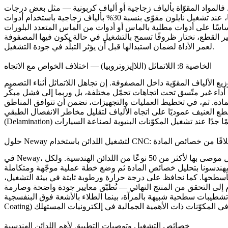
بالماس أو أدوات من الماس المتعدد البلورات (PCD)، والتي تمتلك صلادة كافية لتحمّل الألياف
بالتشغيل في حالة يكون فيها المصفوفة (Matrix) في حالة تخفيف طفيف بدلاً من "حرث" الألياف مباشرة. وفي الوقت نفسه، نطبق نظام مراقبة صارم
لعمر الأداة لضمان استبدالها قبل أن يؤثر التبلّد في جودة التشغيل.
الخاصية 8: اللاتماثل (اللاإيزوتروبيا) — اختلاف الخواص مع الاتجاه
وزيع الألياف المقوّية داخل المصفوفة. إن تجاهل اللاتماثل أثناء التصميم
 المادة. ثم، في تخطيط العمليات والتجهيزات، نضمن أن تتوافق المناطق
طع العنيف عموديًا على اتجاه الألياف لتقليل مخاطر الانفصال الطبقي
لدقيق مهمًا جدًا عند تشغيل المكوّنات البنيوية لصناعة
السيارات
: تحسين العمليات انطلاقًا من خصائص المادة
في Neway، نحوّل فهمنا العميق لللدائن إلى حلول تشغيل منهجية. لقد طوّرنا قاعدة بيانات مواد شاملة تحتوي على خصائص تفصيلية ومعاملات تشغيل موصى بها لأكثر من 50 نوعًا من اللدائن الهندسية. ولكل
ر بأسطحها. كما نحافظ على درجة حرارة ورطوبة ثابتة في بيئة التشغيل،
تشطيبات سطحية شبيهة بالمرآة، بينما
الطلاء بالأشعة فوق البنفسجية (UV
المكوّنات ذات الأهمية الجمالية في
إلكترونيات المستهلك
Coating)
خصائص التشغيل وتوصيات التطبيق لأهم اللدائن الهندسية