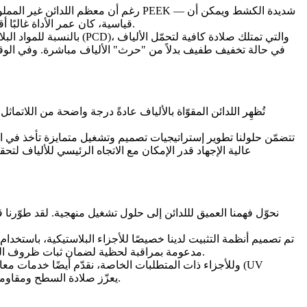
— شديدة الكشط ويمكن أن
PEEK
رغم أن معظم اللدائن غير المملوءة تكون لينة نسبيًا، فإن اللدائن المقوّاة تشكّل تحديًا حقيقيًا لعمر الأداة. فالمواد المقوّاة بألياف زجاجية أو ألياف كربونية — مثل بعض درجات
تبلي الأدوات التقليدية بسرعة كبيرة. في اختباراتنا، عند تشغيل نايلون مقوّى بنسبة 30% بألياف زجاجية باستخدام أدوات HSS قياسية، كان عمر الأداة غالبًا أقل من 30 دقيقة.
بالنسبة للمواد البلاستي
تُظهِر اللدائن المقوّاة بالألياف عادةً درجة واضحة من اللاتماث
تتضمّن حلولنا تطوير إستراتيجيات تصميم وتشغيل متمايزة تأخذ في الا
عالية الإجهاد قدر الإمكان مع الاتجاه الرئيسي للألياف لت
تم تصميم أنظمة التثبيت لدينا خصيصًا للأجزاء البلاستيكية، باستخدا
مدعومة بمراقبة لحظية لضمان ثبات ظروف المعالجة. وعلى امتداد سلسلة التصنيع بالكامل — من فحص المواد الخام إلى التحقق من المنتج النهائي — نُطبّق معايير جودة واضحة وصارمة.
وللأجزاء ذات المتطلبات الخاصة، نقدّم أيضًا خدمات مع
.
يعزّز صلادة السطح ومقاوم