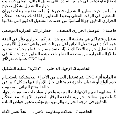
رة ضارّة أو تدهور في خواص المادة. على سبيل المثال،
حرارة التشغيل بشكل صحيح.
 أما من حيث معايير التشغيل، فنحن غالبًا ما نستخدم سرعات دوران
لتشغيل في الوقت الفعلي وضبط المعايير وفقًا لذلك. يعد هذا التحكّم
الحراري الدقيق جزءًا أساسيًا من
خدمات التشغيل الدقيق
وصيل الحراري الضعيف — خطر تراكم الحرارة الموضعي
 الحرارة المتولدة أثناء التشغيل، فتتراكم في منطقة القطع. هذا التراكم الحراري يؤثّر في الدقة
 لتقليل حرارة الاحتكاك. ثانيًا، نعتمد مسارات قطع محسّنة تستفيد
غوط لإزالة الحرارة من منطقة القطع. تلعب هذه التدابير دورًا حاسمًا في
لدينا.
تفر�ز CNC
عمليات
الخاصية 6: الإجهاد الداخلي — "ذاكرة" عملية التشكيل
يتم تشغيل العديد من الأجزاء البلاستيكية باستخدام CNC انطلاقًا من خامات مُشكَّلة بالحقن أو مقاطع مُبثوقة، والتي تحتوي مسبقًا على إجهادات داخلية متبقية من عمليات التشكيل. عندما تتم إزالة المادة أثناء
خدم ألواح أو قضبان جاهزة قد يختلف حال الإجهاد فيها بشكل كبير عن
حالة المنتج النهائي المصبوب.
ا مشابهة لتقييم الإجهادات المتبقية واختيار مواد ذات مستويات إجهاد
مكننا تطبيق معالجة حرارية خاضعة للرقابة لتخفيف الإجهاد، مع التحكّم
الدقيق في درجة الحرارة والزمن، مع تجنّب تدهور خواص المادة.
الخاصية 7: الصلادة ومقاومة الاهتراء — تحدٍّ لعمر الأداة