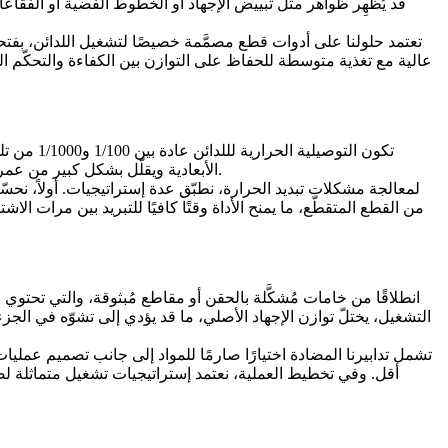
تعتمد حلولنا على أدوات قطع مصمَّمة خصيصًا لتشغيل اللدائن، بف
عالية مع تغذية متوسطة للحفاظ على التوازن بين الكفاءة والتحكّم ال
تكون الت
الأبعادية ويقلّل بشكل كبير من عمر الأداة. أظهرت إحصاءاتنا أنه تحت نفس ظروف القطع، يمكن أن يكون عمر الأداة في تشغيل اللدائن أقل من ثلث عمرها في تشغيل الألمنيوم.
لمعالجة مشكلات تبديد الحرارة، نطبّق عدة إستراتيجيات. أولاً، ن
من القطع المتقطّع، ما يمنح الأداة وقتًا كافيًا للتبريد بين مرات ال
التشغيل، يختلّ توازن الإجهاد الأصلي، ما قد يؤدي إلى تشوّه في ا
تشمل تدابيرنا المضادة اختيارًا صارمًا للمواد إلى جانب تصميم عمليا
أقل. وفي تخطيط العملية، نعتمد إستراتيجيات تشغيل متماثلة لضمان