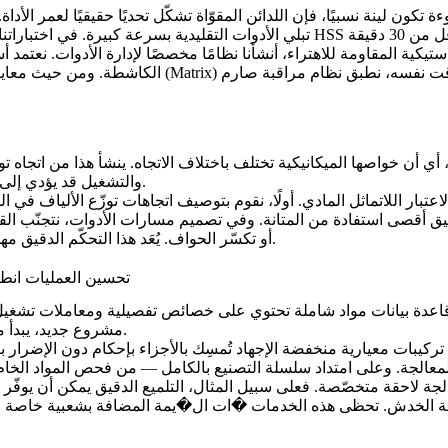
كية المقاومة للاهتراء، أنشأنا نظامًا مخصصًا لإدارة الأدوات. نعتمد أساسًا على أدوات مطلية 
الكاشطة. ومن حيث معايير القطع، نختار ظروفًا تسمح 
ل، أي أن خواصها الميكانيكية تختلف باختلاف الاتجاه. ينشأ هذا من اتجاه ت
والتشغيل قد يؤدي إلى أداء غير متّسق تحت اتجاهات تحمّل مختلفة، بل وربما إلى فشل مبكّر.
عتبار اللاتماثل المادي. أولًا، نقوم بتوصيف اتجاهات توزّع الألياف في
حقيق أقصى استفادة من المتانة. وفي تصميم مسارات الأدوات، نتجنّب الق
.
(Delamination) أو تكسّر الحواف. يُعَد هذا التحكّم ا
حلول Neway لتشغيل اللدائن باستخدام CNC
مشروع جديد، يبدأ مهندسونا بتحليل خصائص المادة ثم وضع خطة عملية موجّهة ومتكاملة.
م تركيبات معيارية منخفضة الإجهاد تُمسِك بالأجزاء بإحكام دون الإضرا
الجة لاحقة متخصّصة. فعلى سبيل المثال،
التلميع الدقيق
يمكن أن يوفّر 
ة الخدش. تحظى هذه الخدمات �ات ال�يمة المضافة بشعبية خاصة في 