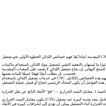
لتقني لتشغيل مواد اللدائن باستخدام ماكينات CNC. كمهندس عمليات أول في Neway، شهدت العديد من حالات فشل التشغيل الناتجة عن تجاهل الخصائص
منتج النهائي. إن نجاح تشغيل اللدائن لا يعتمد على المعدات المتقدمة
فحسب، بل يتطلّب أيضًا فهمًا عميقًا للمادة نفسها.
لدينا، نلتزم دائمًا بفلسفة "المادة أولًا". لكل بلاستيك هندسي "شخصيته" الخاصة، ولا يمكننا تطوير إستراتيجية التشغيل المثلى إلا من خلال فهم هذه الخصائص بالكامل.
خدمات تشغيل اللدائن باستخدام CNC
في
مدد الحراري — "فخ" الأبعاد الناتج عن تغيّر الحرارة
يكون معامل التمدد الحراري (CTE) لللدائن عادة أكبر بـ 5–10 مرات من نظيره في المعادن، ويجب التعامل معه بجدية كبيرة عند تشغيل CNC. لنأخذ ABS الشائع مثالًا: يبلغ معامل التمدد الحراري له تقريبًا 80 ×