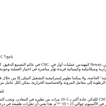
المقدمة: لماذا يُعَدّ فهم خصائص اللدائن الخطوة الأولى نحو تشغيل CNC ناجح؟
في عالم التصنيع الدقيق، كثيرًا ما يُستهان بالتعقيد ا
 وميكانيكية وكيميائية فريدة تؤثّر مباشرة في اختيار العملية وجودة ال
الخاصية 1: معامل الت