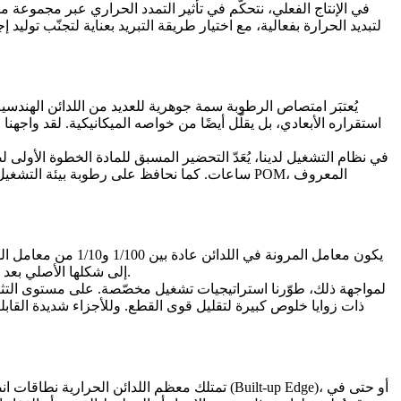
في الإنتاج الفعلي، نتحكّم في تأثير التمدد الحراري عبر مجموعة من 
لتبديد الحرارة بفعالية، مع اختيار طريقة التبريد بعناية لتجنّب توليد
استقراره الأبعادي، بل يقلّل أيضًا من خواصه الميكانيكية. لقد واجه
في نظام التشغيل لدينا، يُعَدّ التحضير المسبق للمادة الخطوة الأولى
، المعروف
POM
ساعات. كما نحافظ على رطوبة بيئة التشغيل ضمن نطاق مُتحكَّم فيه لمنع إعادة الامتصاص أثناء المعالجة. وللأجزاء شديدة الدقة، نوصي أيضًا باستخدام بدائل أقل امتصاصًا للرطوبة، مثل
يكون معامل المرونة
إلى شكلها الأصلي بعد مرور الأداة، مما يؤدي إلى فرق بين الأبعاد الفعلية وتلك المبرمجة. يظهر هذا التأثير بشكل واضح عند تشغيل الجدران الرقيقة والعناصر النحيلة.
لمواجهة ذلك، طوّرنا استراتيجيات تشغيل مخصّصة. على مستوى التثبي
ذات زوايا خلوص كبيرة لتقليل قوى القطع. وللأجزاء شديدة القابلي
تمتلك معظم اللدائن الحرارية نطاقات انصهار ضي