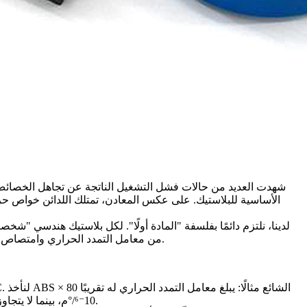
الأساسية للبلاستيك. على عكس المعادن، تمتلك اللدائن خواص حرارية
من معامل التمدد الحراري وامتصاص الرطوبة إلى معامل المرونة والحساسية الحرارية، يمكن لكل عامل من هذه العوامل أن يكون المحدِّد الرئيسي لنجاح أو فشل عملية التشغيل.
10⁻⁶/°م، بينما لا يتجاوز في الألمنيوم حوالي 23 × 10⁻⁶/°م. هذا يعني أن تغيّرات طفيفة في درجة الحرارة أثناء التشغيل يمكن أن تؤدي إلى انحرافات كبيرة في الأبعاد.