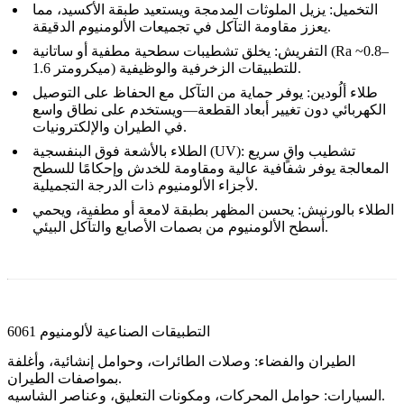
التخميل
:
يزيل الملوثات المدمجة ويستعيد طبقة الأكسيد، مما
يعزز مقاومة التآكل في تجميعات الألومنيوم الدقيقة.
التفريش
:
يخلق تشطيبات سطحية مطفية أو ساتانية (Ra ~0.8–
1.6 ميكرومتر) للتطبيقات الزخرفية والوظيفية.
طلاء ألُودين
:
يوفر حماية من التآكل مع الحفاظ على التوصيل
الكهربائي دون تغيير أبعاد القطعة—ويستخدم على نطاق واسع
في الطيران والإلكترونيات.
تشطيب واقٍ سريع
:
الطلاء بالأشعة فوق البنفسجية (UV)
المعالجة يوفر شفافية عالية ومقاومة للخدش وإحكامًا للسطح
لأجزاء الألومنيوم ذات الدرجة التجميلية.
الطلاء بالورنيش
:
يحسن المظهر بطبقة لامعة أو مطفية، ويحمي
أسطح الألومنيوم من بصمات الأصابع والتآكل البيئي.
التطبيقات الصناعية لألومنيوم 6061
الطيران والفضاء
:
وصلات الطائرات، وحوامل إنشائية، وأغلفة
بمواصفات الطيران.
حوامل المحركات، ومكونات التعليق، وعناصر الشاسيه.
السيارات
: