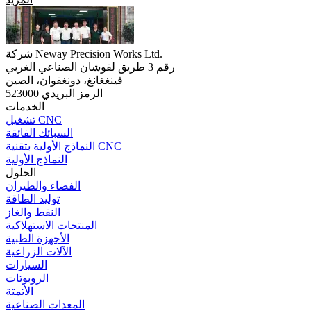
شركة Neway Precision Works Ltd.
رقم 3 طريق لفوشان الصناعي الغربي
فينغغانغ، دونغقوان، الصين
الرمز البريدي 523000
الخدمات
تشغيل CNC
السبائك الفائقة
النماذج الأولية بتقنية CNC
النماذج الأولية
الحلول
الفضاء والطيران
توليد الطاقة
النفط والغاز
المنتجات الاستهلاكية
الأجهزة الطبية
الآلات الزراعية
السيارات
الروبوتات
الأتمتة
المعدات الصناعية