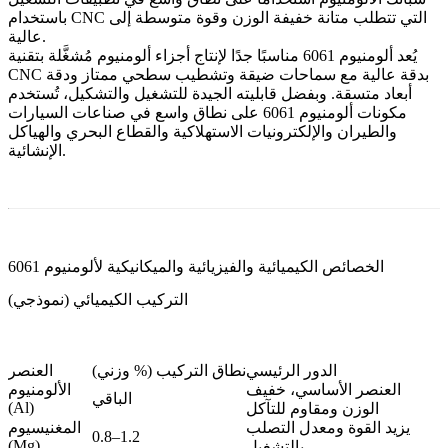
التي تتطلب متانة خفيفة الوزن وقوة متوسطة إلى
باستخدام CNC
عالية.
يُعد ألومنيوم 6061 مناسبًا جدًا لإنتاج أجزاء ألومنيوم مُشغَّلة بتقنية
CNC بدقة عالية مع سماحات ضيقة وتشطيب سطحي ممتاز ودقة
أبعاد متسقة. وبفضل قابليته الجيدة للتشغيل والتشكيل، تُستخدم
مكونات ألومنيوم 6061 على نطاق واسع في صناعات السيارات
والطيران والإلكترونيات الاستهلاكية والقطاع البحري والهياكل
الإنشائية.
الخصائص الكيميائية والفيزيائية والميكانيكية لألومنيوم 6061
التركيب الكيميائي (نموذجي)
الدور الرئيسي
نطاق التركيب (% وزني)
العنصر
العنصر الأساسي، خفيف
الألومنيوم
الباقي
(Al)
الوزن ومقاوم للتآكل
يزيد القوة ومعدل التصلب
المغنيسيوم
0.8–1.2
(Mg)
بالتشغيل