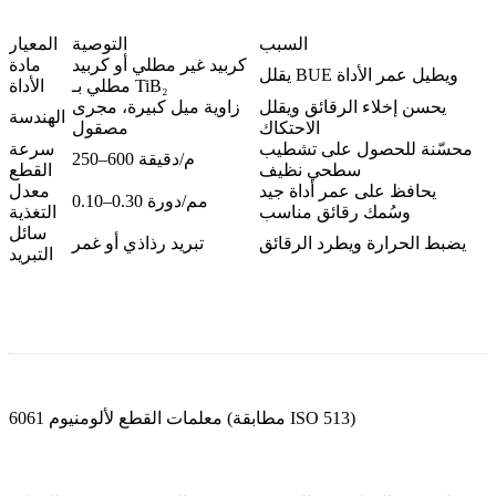
السبب
التوصية
المعيار
كربيد غير مطلي أو كربيد
مادة
يقلل BUE ويطيل عمر الأداة
مطلي بـ TiB₂
الأداة
يحسن إخلاء الرقائق ويقلل
زاوية ميل كبيرة، مجرى
الهندسة
الاحتكاك
مصقول
محسّنة للحصول على تشطيب
سرعة
250–600 م/دقيقة
سطحي نظيف
القطع
يحافظ على عمر أداة جيد
معدل
0.10–0.30 مم/دورة
وسُمك رقائق مناسب
التغذية
سائل
يضبط الحرارة ويطرد الرقائق
تبريد رذاذي أو غمر
التبريد
معلمات القطع لألومنيوم 6061 (مطابقة ISO 513)