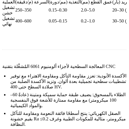
يد (بار)
عمق القطع (مم)
التغذية (مم/دورة)
السرعة (م/دقيقة)
العملية
تشغيل
250–350
0.15–0.30
2.0–5.0
خشن
تشغيل
400–600
0.05–0.15
0.2–1.0
نهائي
المعالجة السطحية لأجزاء ألومنيوم 6061 المُشغَّلة بتقنية CNC
الأكسدة الأنودية
:
تعزز مقاومة التآكل ومقاومة الاهتراء مع توفير
تشطيبات سطحية تجميلية بعدة ألوان. وتزيد الأكسدة الصلبة من
صلادة السطح حتى 400 HV.
الطلاء بالمسحوق
:
يضيف طبقة حماية سميكة ومتينة (عادةً 60–
100 ميكرومتر) مع مقاومة ممتازة للأشعة فوق البنفسجية
والمواد الكيميائية.
الصقل الكهربائي
:
ينتج أسطحًا فائقة النعومة ومقاومة للتآكل
بقيم خشونة Ra ≤0.2 ميكرومتر، مثالية للمكونات الطبية وغرف
النظافة.