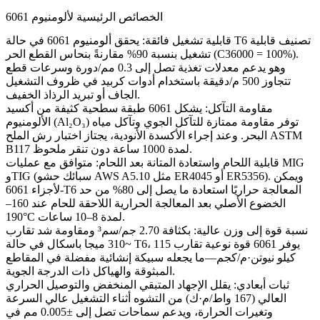
الخصائص الرئيسية لألومنيوم 6061
قابلية تشغيل فائقة:
يحقق ألومنيوم 6061 في حالة T6 تصنيف قابلية
تشغيل بنسبة 90% مقارنةً بنحاس القطع الحر (C36000 = 100%).
وهو يدعم معدلات تغذية تصل إلى 0.3 مم/دورة وسرعات قطع
تتجاوز 500 م/دقيقة باستخدام أدوات كربيد في ظروف التشغيل
الجاف أو تبريد الرذاذ الخفيف.
مقاومة التآكل:
يشكل 6061 طبقة سطحية كثيفة من أكسيد
الألومنيوم (Al₂O₃) توفر مقاومة ممتازة للتآكل الجوي وتآكل مياه
البحر. وعند إجراء الأكسدة الأنودية، يجتاز اختبار رش الملح ASTM
B117 لمدة 1000 ساعة دون تنقر ملحوظ.
قابلية اللحام واستعادة المتانة بعد اللحام:
متوافق مع عمليات MIG
وTIG (سبائك حشو AWS A5.10 مثل ER4045 أو ER5356). ويمكن
لأجزاء 6061-T6 المعالجة حراريًا استعادة ما يصل إلى 80% من حد
الخضوع الأصلي بعد المعالجة الحرارية اللاحقة للحام عند 160–
190°C لمدة 8–10 ساعات.
نسبة قوة إلى وزن عالية:
بكثافة 2.70 جم/سم³ ومقاومة شد تقارب
~310 ميجا باسكال في حالة T6، يوفر 6061 قوة نوعية تقارب 115
كيلو نيوتن·م/كجم—ما يجعله سبيكة إنشائية مفضلة في المقاطع
المبثوقة والهياكل ذات الدرجة الجوية.
ثبات أبعادي:
يقلل الإجهاد المتبقي المنخفض والتوصيل الحراري
العالي (167 واط/م·ك) من التشوه أثناء التشغيل عالي السرعة
وتغيرات الحرارة، ويدعم سماحات تصل إلى ±0.005 مم في