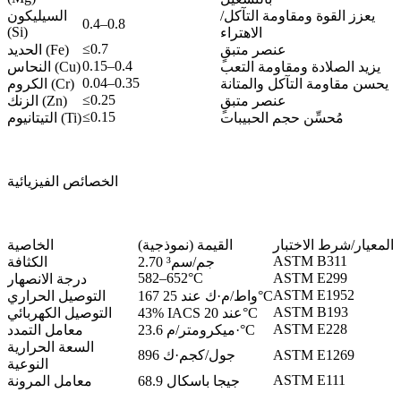
يعزز القوة ومقاومة التآكل/
السيليكون
0.4–0.8
(Si)
الاهتراء
≤0.7
عنصر متبقٍ
الحديد (Fe)
0.15–0.4
يزيد الصلادة ومقاومة التعب
النحاس (Cu)
0.04–0.35
يحسن مقاومة التآكل والمتانة
الكروم (Cr)
≤0.25
عنصر متبقٍ
الزنك (Zn)
≤0.15
مُحسِّن حجم الحبيبات
التيتانيوم (Ti)
الخصائص الفيزيائية
المعيار/شرط الاختبار
القيمة (نموذجية)
الخاصية
ASTM B311
2.70 جم/سم³
الكثافة
582–652°C
ASTM E299
درجة الانصهار
ASTM E1952
167 واط/م·ك عند 25°C
التوصيل الحراري
ASTM B193
43% IACS عند 20°C
التوصيل الكهربائي
ASTM E228
23.6 ميكرومتر/م·°C
معامل التمدد
السعة الحرارية
ASTM E1269
896 جول/كجم·ك
النوعية
ASTM E111
68.9 جيجا باسكال
معامل المرونة