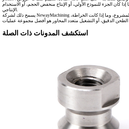
ا كان الجزء للنموذج الأولي، أو الإنتاج منخفض الحجم، أو الاستخدام
الإنتاجي.
يسمح ذلك لشركة NewayMachining بتحديد ما إذا كان الفولاذ المقاوم للصدأ الأوستنيتي، أو المارتنسيتي، أو الفيريتي، أو المزدوج، أو المقوى بالترسيب هو مسار المادة الأنسب للمشروع، وما إذا كانت الخراطة،
استكشف المدونات ذات الصلة