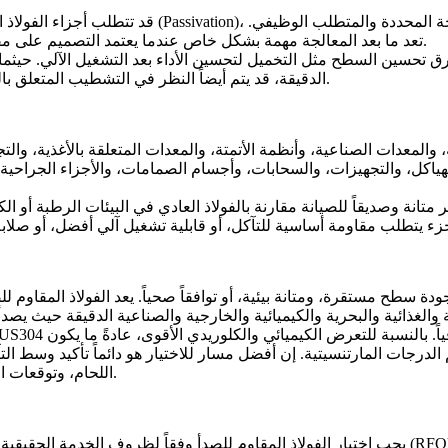
قد تتطلب أجزاء الفولاذ المقاوم للصدأ إزالة الزوائد، 
تعد ما بعد المعالجة مهمة بشكل خاص عندما يعتمد التصميم على مقاومة التآكل، أو نظافة السطح، أو جودة الختم، أو تحسين سلوك البلى.
 طرق تحسين السطح مثل
التخميل
لتحسين الأداء بعد التشغيل الآلي. حيثم
الدقيقة، قد يتم أيضاً النظر في التشطيب المتعلق بالتلميع الكهربائي اعتماداً على الدرجة والهندسة وبيئة الاستخدام النهائي.
 والمعدات الصناعية، وأنظمة الأتمتة، والمعدات المتعلقة بالأغذية، وا
لهياكل، والتجهيزات، والسحابات، وأجسام الصمامات، والأجزاء الجراحي
ر متانة وصديقاً للصيانة مقارنة بالفولاذ العادي في البيئات الرطبة أو الك
دة سطح مستقرة، ومتانة بيئية، أو توافقاً صحياً. يعد الفولاذ المقاوم 
اللحام، وتوقعات التشطيب، وحجم الإنتاج قبل اختيار درجة الفولاذ المقاوم للصدأ النهائية.
يجب اختيار الفولاذ المقاوم للصدأ وفقاً لظروف الخدمة الحقيقية وليس فقط بناءً على اسم عائلة الماد