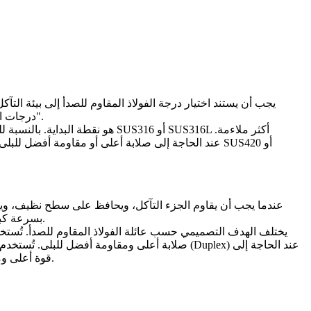
يجب أن يستند اختيار درجة الفولاذ المقاوم للصدأ إلى بيئة التآ
درجات الفولاذ المقاوم للصدأ المختلفة مشاكل هندسية مختلفة جداً، لذا يجب اختيار المادة بناءً على الوظيفة وليس فقط بناءً على كلمة "مقاوم للصدأ".
أكثر ملاءمة.
SUS316L
أو
SUS316
هو نقطة البداية. بالنسبة للبيئات الغنية بالكلوريد أو البحرية أو خدمات التآكل الأعلى، فإن
بسرعة كبيرة. غالباً ما يركز هدفه التصميمي على المتانة البيئية، والتوافق الصحي، والاستقرار الهيكلي، أو المقاومة الأعلى للأكسدة والتعرض الكيميائي.
يختلف الهدف التصميمي حسب عائلة الفولاذ المقاوم للصدأ. تُستخدم
صلابة أعلى ومقاومة أفضل للبلى. تُستخدم الدرجات
قوة أعلى ومقاومة محسنة للكلوريد. يتم اختيار الفولاذ المقاوم للصدأ المقوى بالترسيب عند الحاجة إلى توازن قوي بين مقاومة التآكل والقوة الميكانيكية.