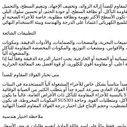
وتخفيف الإجهاد، وتنعيم السطح، والتخميل (Passivation)، والتلميع الكهربائي، والطحن، أو المعالجة الحرارية اعتماداً على الدرجة المحددة والمتطلب الوظيفي.
ا تكون الأسطح الأكثر نعومة ونظافة مطلوبة، خاصة للأجزاء الصحية أو
التطبيقات الشائعة
لتجميعات البحرية، والمضخات، والصمامات، والأدوات الدقيقة، ومكونات
ة، والأقواس، ومشعبات التوزيع، والمكونات المخصصة المقاومة للتآكل
والمشغولة آلياً.
يميائية أو الصحية أو الخارجية. يجب اختيار الدرجة الدقيقة وفقاً لما إذا
متى تختار الفولاذ المقاوم للصدأ
للصدأ مناسباً بشكل خاص للأجزاء المشغولة آلياً المستخدمة في البيئات
بالنسبة للأجزاء المقاومة للتآكل ذات الأغراض العامة، غالباً ما يكون SUS304 كافياً. بالنسبة للتعرض الكيميائي والكلوريدي الأقوى، عادةً ما يكون SUS316 أو SUS316L أكثر أماناً. لتحسين قابلية التشغيل الآلي في
المكونات المخروطة، قد يكون SUS303 خياراً أفضل. للصلابة الأعلى أو الخدمة المركزة على البلى، يجب تقييم الدرجات المارتنسيتية. إن أفضل مسار للاختيار هو دائماً تأكيد وسط التآكل، ومتطلبات القوة، وحاجة
ملاحظة اختيار هندسية
ة. لتقييم طلبات عروض الأسعار (RFQ)، يجب على العملاء توفير الرسم ثنائي الأبعاد، والنموذج ثلاثي الأبعاد،