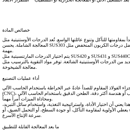
خصائص المادة
تها الواسع. تُعد الدرجات الأوستنيتية مثل SUS304 و SUS316 الأكثر استخداماً على نطاق واسع لأنها تجمع بين مقاومة عملية للتآكل وتوافق جيد في
المعالجة الشاملة. يحسن SUS303 قابلية التشغيل الآلي للأجزاء المخروطة، بينما تُفضل درجات الكربون المنخفض مثل SUS304L و SUS316L غالباً عندما تكون قابلية اللحام وتقليل مخاطر ترسب الكربيد أموراً
مهمة.
يتم اختيار الدرجات المارتنسيتية مثل SUS420 و SUS431 و SUS440C عندما يتطلب التصميم أسطحاً أكثر صلابة وأداءً أفضل في مقاومة البلى. يوفر الفولاذ المقاوم للصدأ المزدوج مثل SUS2205 قوة أعلى
 توفر مواد التقوية بالترسيب مثل SUS630 (17-4PH) توازناً مفيداً بين مقاومة التآكل، وقابلية التشغيل الآلي، والأداء الميكانيكي الأعلى بعد
معالجة الشيخوخة.
أداء عمليات التصنيع
جزاء الفولاذ المقاوم للصدأ عادةً عبر
ب أو هندسة أكثر دقة،
(CNC)
ومحاذاة الميزات أمراً مهماً.
ذا يعني أن اختيار الأداة، واستراتيجية التغذية، واستخدام سائل التبريد،
ء يعطي الأولوية لمقاومة التآكل، أو جودة السطح، أو التحمل الضيق، أو
سرعة الإنتاج الأسرع.
ما بعد المعالجة القابلة للتطبيق