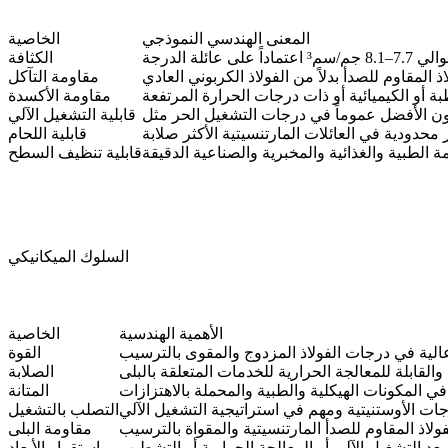
المعنى الهندسي النموذجي
الخاصية
ماداً على عائلة الدرجة
الكثافة
 المقاوم للصدأ بدلاً من الفولاذ الكربوني العادي
مقاومة التآكل
ة أو الكيميائية أو ذات درجات الحرارة المرتفعة
مقاومة الأكسدة
قابلية التشغيل الآلي
ر محدودية في العائلات المارتنسيتية الأكثر صلابة
قابلية اللحام
 الطبية والغذائية والمخبرية والصناعية الدقيقة
قابلية تنظيف السطح
السلوك الميكانيكي
الأهمية الهندسية
الخاصية
عالية في درجات الفولاذ المزدوج والمقوى بالترسيب
القوة
القابلة للمعالجة الحرارية للخدمات المتعلقة بالبلى
الصلابة
ي المكونات الهيكلية والطبية والمحملة بالاهتزازات
المتانة
ات الأوستنيتية ومهم في استراتيجية التشغيل الآلي
التصلب بالتشغيل
ولاذ المقاوم للصدأ المارتنسيتية والمقواة بالترسيب
مقاومة البلى
بعد التشغيل الآلي أو المعالجة الحرارية أو التشطيب
استقرار الأبعاد