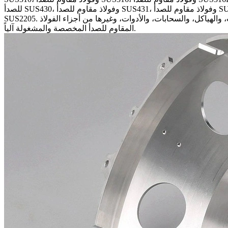
للصدأ SUS430، وفولاذ مقاوم للصدأ SUS431، وفولاذ مقاوم للصدأ SUS440A، وفولاذ مقاوم للصدأ SUS440C، وفولاذ مقاوم للصدأ SUS630 (17-4PH)، وفولاذ مقاوم للصدأ SUS904L، وفولاذ مقاوم للصدأ
SUS2205. تُستخدم هذه الدرجات على نطاق واسع في الأجزاء الطبية، ومعدات التلامس الغذائي، ومكونات المضخات والصمامات، والأعمدة، والتجهيزات، والهياكل، والسحابات، والأدوات، وغيرها من أجزاء الفولاذ
المقاوم للصدأ المخصصة والمشغولة آلياً.