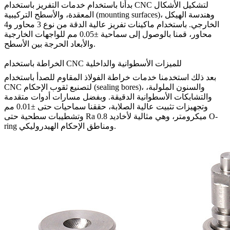
لتشكيل الأشكال
خدمات التفريز باستخدام CNC
بدأنا باستخدام
المعقدة، والأسطح التركيبية (mounting surfaces)، وهندسة الهيكل
الخارجي. باستخدام ماكينات تفريز عالية الدقة من نوع 3 محاور و4
محاور، قمنا بالوصول إلى سماحية ±0.05 مم للواجهات الخارجية
والأبعاد الحرجة بين الأسطح.
الخراطة باستخدام CNC للميزات الأسطوانية والداخلية
بعد ذلك استخدمنا
خدمات خراطة الفولاذ المقاوم للصدأ باستخدام
لتصنيع ثقوب الإحكام (sealing bores)، والسنون الملولبة،
CNC
والتشابكات الأسطوانية الدقيقة. وبفضل مسارات أدوات متقدمة
وتجهيزات تثبيت عالية الصلابة، حققنا سماحيات حتى ±0.01 مم
وتشطيبات سطحية حتى Ra 0.8 ميكرومتر، وهي مثالية لأخاديد O-
ring ومناطق الإحكام الهيدروليكي.