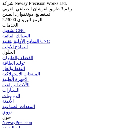
شركة Neway Precision Works Ltd.
رقم 3 طريق لفوشان الصناعي الغربي
فينغغانغ، دونغقوان، الصين
الرمز البريدي 523000
الخدمات
تشغيل CNC
السبائك الفائقة
النماذج الأولية بتقنية CNC
النماذج الأولية
الحلول
الفضاء والطيران
توليد الطاقة
النفط والغاز
المنتجات الاستهلاكية
الأجهزة الطبية
الآلات الزراعية
السيارات
الروبوتات
الأتمتة
المعدات الصناعية
نووي
حول
NewayPrecision
ضمان الجودة