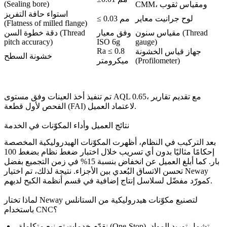
(Sealing bore)
CMM، ومقياس ثقوب
استواء حافة التفريز
لوح جرانيت معاير
≤ 0.03 مم
(Flatness of milled flange)
مقياس سنون (Thread
وفق معيار
دقة خطوة السن (Thread
pitch accuracy)
ISO 6g
gauge)
Ra ≤ 0.8
جهاز قياس الخشونة
خشونة السطح
(Profilometer)
ميكرومتر
تم تنفيذ أخذ العينات وفق مستوى AQL 0.65، مع تقديم تقارير
الفحص لأول قطعة (FAI) لاعتماد العميل.
نتائج العميل وأداء المكوّنات في الخدمة
بعد التركيب في النظام، أظهرت المكوّنات الهيدروليكية المخصصة
إحكامًا مثاليًا بدون أي تسريب خلال اختبار ضغط نظام بضغط 100
بار. كما أبلغ العميل عن انخفاض بنسبة 15% في زمن التجميع بفضل
تحسن الاتساق البُعدي بين الأجزاء. نتيجة لذلك، تم اختيار Neway
كمورّد مفضّل لسلاسل إنتاج إضافية في قسم أنظمة الكبح لديهم.
لماذا تختار Neway لتصنيع مكوّنات هيدروليكية من الستانلس
باستخدام CNC؟
تشمل توريد المواد،
خدمات تصنيع متكاملة (One-Stop)
نقدّم