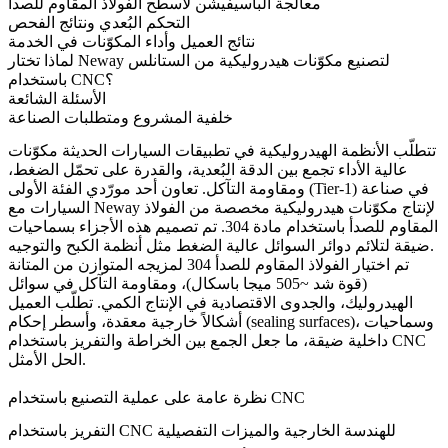
معالجة الباسيفيشن لأسطح الفولاذ المقاوم للصدأ
التحكم البُعدي ونتائج الفحص
نتائج العميل وأداء المكوّنات في الخدمة
لماذا تختار Neway لتصنيع مكوّنات هيدروليكية من الستانلس
باستخدام CNC؟
الأسئلة الشائعة
خلفية المشروع ومتطلبات الصناعة
تتطلّب الأنظمة الهيدروليكية في تطبيقات السيارات الحديثة مكوّنات
عالية الأداء تجمع بين الدقة البُعدية، والقدرة على تحمّل الضغط،
ومقاومة التآكل. تعاون أحد مورّدي الفئة الأولى (Tier-1) في صناعة
السيارات مع Neway لإنتاج مكوّنات هيدروليكية مخصصة من الفولاذ
المقاوم للصدأ باستخدام مادة 304. تم تصميم هذه الأجزاء بسماحيات
ضيقة لتلائم دوائر السوائل عالية الضغط مثل أنظمة الكبح والتوجيه.
تم اختيار الفولاذ المقاوم للصدأ 304 لمزيجه المتوازن من المتانة
(قوة شد ~505 ميجا باسكال)، ومقاومة التآكل في سوائل
الهيدروليك، والجدوى الاقتصادية في الإنتاج الكمي. تطلّب العميل
أشكالاً خارجية معقدة، وأسطر إحكام (sealing surfaces)، وسماحيات
داخلية ضيقة، ما جعل الجمع بين الخراطة والتفريز باستخدام CNC
الحل الأمثل.
نظرة عامة على عملية التصنيع باستخدام CNC
التفريز باستخدام CNC للهندسة الخارجية والميزات التفصيلية