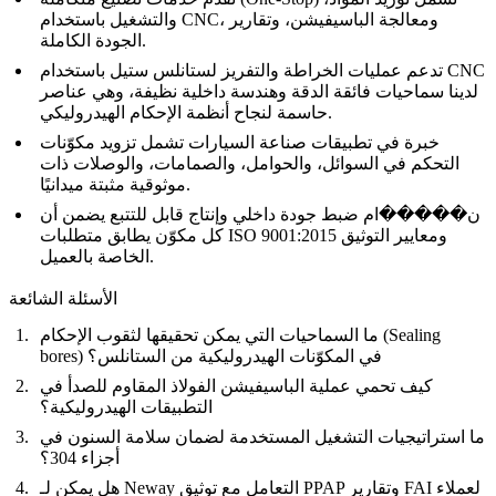
والتشغيل باستخدام CNC، ومعالجة الباسيفيشن، وتقارير
الجودة الكاملة.
الخراطة والتفريز لستانلس ستيل باستخدام CNC
تدعم عمليات
لدينا سماحيات فائقة الدقة وهندسة داخلية نظيفة، وهي عناصر
حاسمة لنجاح أنظمة الإحكام الهيدروليكي.
خبرة في
تطبيقات صناعة السيارات
تشمل تزويد مكوّنات
التحكم في السوائل، والحوامل، والصمامات، والوصلات ذات
موثوقية مثبتة ميدانيًا.
ن�����ام ضبط جودة داخلي وإنتاج قابل للتتبع يضمن أن
كل مكوّن يطابق متطلبات ISO 9001:2015 ومعايير التوثيق
الخاصة بالعميل.
الأسئلة الشائعة
ما السماحيات التي يمكن تحقيقها لثقوب الإحكام (Sealing
bores) في المكوّنات الهيدروليكية من الستانلس؟
كيف تحمي عملية الباسيفيشن الفولاذ المقاوم للصدأ في
التطبيقات الهيدروليكية؟
ما استراتيجيات التشغيل المستخدمة لضمان سلامة السنون في
أجزاء 304؟
هل يمكن لـ Neway التعامل مع توثيق PPAP وتقارير FAI لعملاء