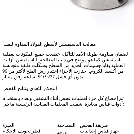
معالجة الباسيفيشن لأسطح الفولاذ المقاوم للصدأ
لضمان مقاومة طويلة الأمد للتآكل، خضعت جميع المكونات لعملية
باسيفيشن كما هو موضح في دليلنا لمعالجة الباسيفيشن. أزالت
العملية بقايا جسيمات الحديد من السطح وشكّلت طبقة متجانسة
من أكسيد الكروم. اجتازت الأجزاء اختبار رش الملح لأكثر من 96
ساعة وفق معيار ISO 9227 بدون أي فشل.
التحكم البُعدي ونتائج الفحص
تم إخضاع كل جزء لعمليات فحص أثناء التشغيل وبعده باستخدام
أدوات قياس معايرة. شملت المعلمات المقاسة الرئيسية ما يلي:
طريقة الفحص
السماحية
الميزة
جهاز قياس إحداثيات
قطر تجويف الإحكام
±0.01 مم