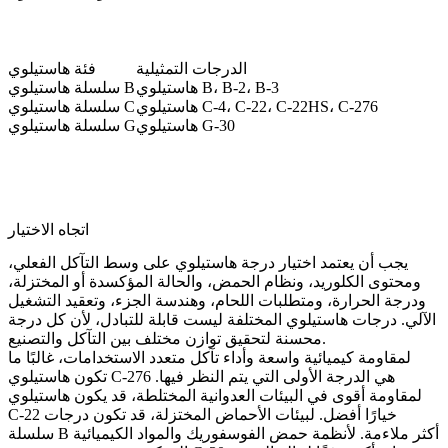
الدرجات التمثيلية
فئة هاستيلوي
هاستيلوي B، B-2، B-3
سلسلة هاستيلوي B
هاستيلوي C-4، C-22، C-22HS، C-276
سلسلة هاستيلوي C
هاستيلوي G-30
سلسلة هاستيلوي G
اتجاه الاختيار
يجب أن يعتمد اختيار درجة هاستيلوي على وسط التآكل الفعلي،
ومحتوى الكلوريد، ونظام الحمض، والحالة المؤكسدة أو المختزلة،
ودرجة الحرارة، ومتطلبات اللحام، وهندسة الجزء، وتعقيد التشغيل
الآلي. درجات هاستيلوي المختلفة ليست قابلة للتبادل، لأن كل درجة
محسنة لتحقيق توازن مختلف بين التآكل والتصنيع.
لمقاومة كيميائية واسعة وأداء تآكل متعدد الاستخدامات، غالبًا ما
هي الدرجة الأولى التي يتم النظر فيها.
هاستيلوي C-276
تكون
لمقاومة أقوى في البيئات العدوانية المختلطة، قد يكون
هاستيلوي
خيارًا أفضل. لبيئات الأحماض المختزلة، قد تكون درجات
C-22
سلسلة B أكثر ملاءمة. لأنظمة حمض الفوسفوريك والمواد الكيميائية