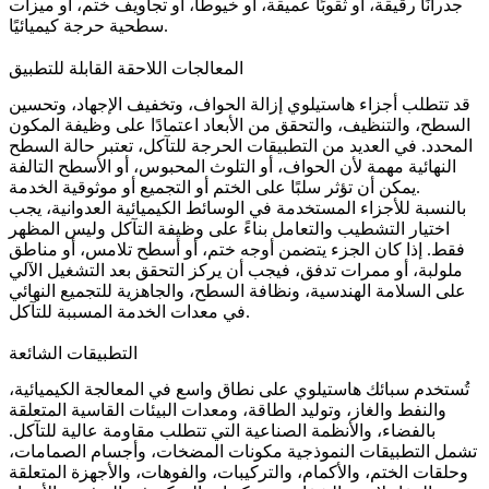
جدرانًا رقيقة، أو ثقوبًا عميقة، أو خيوطًا، أو تجاويف ختم، أو ميزات
سطحية حرجة كيميائيًا.
المعالجات اللاحقة القابلة للتطبيق
قد تتطلب أجزاء هاستيلوي إزالة الحواف، وتخفيف الإجهاد، وتحسين
السطح، والتنظيف، والتحقق من الأبعاد اعتمادًا على وظيفة المكون
المحدد. في العديد من التطبيقات الحرجة للتآكل، تعتبر حالة السطح
النهائية مهمة لأن الحواف، أو التلوث المحبوس، أو الأسطح التالفة
يمكن أن تؤثر سلبًا على الختم أو التجميع أو موثوقية الخدمة.
بالنسبة للأجزاء المستخدمة في الوسائط الكيميائية العدوانية، يجب
اختيار التشطيب والتعامل بناءً على وظيفة التآكل وليس المظهر
فقط. إذا كان الجزء يتضمن أوجه ختم، أو أسطح تلامس، أو مناطق
ملولبة، أو ممرات تدفق، فيجب أن يركز التحقق بعد التشغيل الآلي
على السلامة الهندسية، ونظافة السطح، والجاهزية للتجميع النهائي
في معدات الخدمة المسببة للتآكل.
التطبيقات الشائعة
تُستخدم سبائك هاستيلوي على نطاق واسع في المعالجة الكيميائية،
والنفط والغاز، وتوليد الطاقة، ومعدات البيئات القاسية المتعلقة
بالفضاء، والأنظمة الصناعية التي تتطلب مقاومة عالية للتآكل.
تشمل التطبيقات النموذجية مكونات المضخات، وأجسام الصمامات،
وحلقات الختم، والأكمام، والتركيبات، والفوهات، والأجهزة المتعلقة