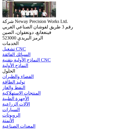
شركة Neway Precision Works Ltd.
رقم 3 طريق لفوشان الصناعي الغربي
فينغغانغ، دونغقوان، الصين
الرمز البريدي 523000
الخدمات
تشغيل CNC
السبائك الفائقة
النماذج الأولية بتقنية CNC
النماذج الأولية
الحلول
الفضاء والطيران
توليد الطاقة
النفط والغاز
المنتجات الاستهلاكية
الأجهزة الطبية
الآلات الزراعية
السيارات
الروبوتات
الأتمتة
المعدات الصناعية