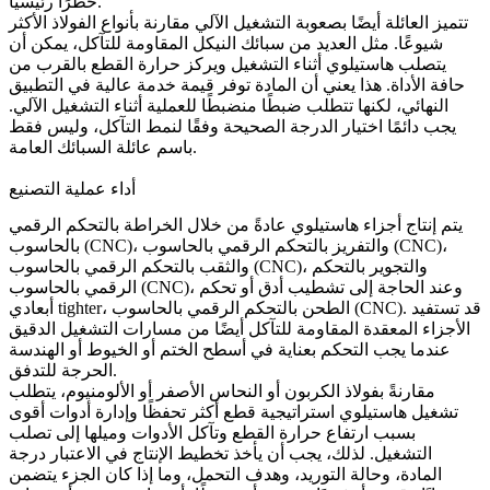
خطرًا رئيسيًا.
تتميز العائلة أيضًا بصعوبة التشغيل الآلي مقارنة بأنواع الفولاذ الأكثر
شيوعًا. مثل العديد من سبائك النيكل المقاومة للتآكل، يمكن أن
يتصلب هاستيلوي أثناء التشغيل ويركز حرارة القطع بالقرب من
حافة الأداة. هذا يعني أن المادة توفر قيمة خدمة عالية في التطبيق
النهائي، لكنها تتطلب ضبطًا منضبطًا للعملية أثناء التشغيل الآلي.
يجب دائمًا اختيار الدرجة الصحيحة وفقًا لنمط التآكل، وليس فقط
باسم عائلة السبائك العامة.
أداء عملية التصنيع
يتم إنتاج أجزاء هاستيلوي عادةً من خلال
الخراطة بالتحكم الرقمي
،
التفريز بالتحكم الرقمي بالحاسوب (CNC)
، و
بالحاسوب (CNC)
، و
التجوير بالتحكم
الثقب بالتحكم الرقمي بالحاسوب (CNC)
و
، وعند الحاجة إلى تشطيب أدق أو تحكم
الرقمي بالحاسوب (CNC)
. قد تستفيد
الطحن بالتحكم الرقمي بالحاسوب (CNC)
أبعادي tighter،
الأجزاء المعقدة المقاومة للتآكل أيضًا من مسارات
التشغيل الدقيق
عندما يجب التحكم بعناية في أسطح الختم أو الخيوط أو الهندسة
الحرجة للتدفق.
مقارنةً بفولاذ الكربون أو النحاس الأصفر أو الألومنيوم، يتطلب
تشغيل هاستيلوي استراتيجية قطع أكثر تحفظًا وإدارة أدوات أقوى
بسبب ارتفاع حرارة القطع وتآكل الأدوات وميلها إلى تصلب
التشغيل. لذلك، يجب أن يأخذ تخطيط الإنتاج في الاعتبار درجة
المادة، وحالة التوريد، وهدف التحمل، وما إذا كان الجزء يتضمن