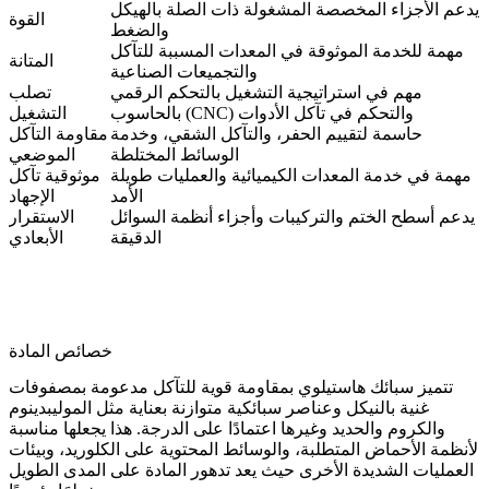
يدعم الأجزاء المخصصة المشغولة ذات الصلة بالهيكل
القوة
والضغط
مهمة للخدمة الموثوقة في المعدات المسببة للتآكل
المتانة
والتجميعات الصناعية
مهم في استراتيجية التشغيل بالتحكم الرقمي
تصلب
بالحاسوب (CNC) والتحكم في تآكل الأدوات
التشغيل
حاسمة لتقييم الحفر، والتآكل الشقي، وخدمة
مقاومة التآكل
الوسائط المختلطة
الموضعي
مهمة في خدمة المعدات الكيميائية والعمليات طويلة
موثوقية تآكل
الأمد
الإجهاد
يدعم أسطح الختم والتركيبات وأجزاء أنظمة السوائل
الاستقرار
الدقيقة
الأبعادي
خصائص المادة
تتميز سبائك هاستيلوي بمقاومة قوية للتآكل مدعومة بمصفوفات
غنية بالنيكل وعناصر سبائكية متوازنة بعناية مثل الموليبدينوم
والكروم والحديد وغيرها اعتمادًا على الدرجة. هذا يجعلها مناسبة
لأنظمة الأحماض المتطلبة، والوسائط المحتوية على الكلوريد، وبيئات
العمليات الشديدة الأخرى حيث يعد تدهور المادة على المدى الطويل