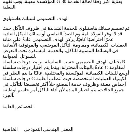
المؤكسدة معينة، يجب تقييم G-30 بعناية أكبر وفقًا لحالة الخدمة
الفعلية.
الهدف التصميمي لسبائك هاستيلوي
تم تصميم سبائك هاستيلوي للخدمة الشديدة في ظروف التآكل حيث
قد لا توفر الفولاذ المقاوم للصدأ القياسي أو سبائك النيكل العادية
عمرًا افتراضيًا كافيًا. يركز الهدف التصميمي عادةً على متانة
العمليات الكيميائية، ومقاومة التآكل الموضعي، والموثوقية الأبعادية
في الوسائط المسببة للتآكل، والخدمة المستقرة تحت التعرض
للسوائل العدوانية.
يختلف الهدف التصميمي حسب السلسلة. ترتبط درجات سلسلة B
عادةً بالبيئات المختزلة، بينما يتم اختيار درجات سلسلة C لمقاومة
أوسع للبيئات الكيميائية المؤكسدة والمختلطة. غالبًا ما يتم النظر في
درجات سلسلة G لكيمياء العمليات المتخصصة حيث تتطلب أنظمة
أحماض معينة وظروف خدمة المصنع حلاً أكثر تخصيصًا للتآكل. في
جميع الحالات، يتم اختيار المادة لأن أداء التآكل أمر حاسم لوظيفة
الجزء.
الخصائص العامة
المعنى الهندسي النموذجي
الخاصية