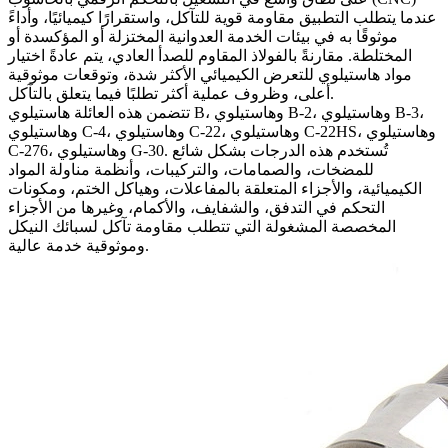
عندما يتطلب التطبيق مقاومة قوية للتآكل، واستقرارًا كيميائيًا، وأداءً
موثوقًا به في بيئات الخدمة العدوانية المختزلة أو المؤكسدة أو
المختلطة. مقارنةً بالفولاذ المقاوم للصدأ العادي، يتم عادةً اختيار
مواد هاستيلوي للتعرض الكيميائي الأكثر شدة، وتوقعات موثوقية
أعلى، وظروف عملية أكثر تطلبًا فيما يتعلق بالتآكل.
تتضمن هذه العائلة هاستيلوي B، وهاستيلوي B-2، وهاستيلوي B-3،
وهاستيلوي C-4، وهاستيلوي C-22، وهاستيلوي C-22HS، وهاستيلوي
C-276، وهاستيلوي G-30. تُستخدم هذه الدرجات بشكل شائع
للمضخات، والصمامات، والتركيبات، وأنظمة مناولة المواد
الكيميائية، والأجزاء المتعلقة بالمفاعلات، وهياكل الختم، ومكونات
التحكم في التدفق، والشفايف، والأكمام، وغيرها من الأجزاء
المخصصة المشغولة التي تتطلب مقاومة تآكل لسبائك النيكل
وموثوقية خدمة عالية.