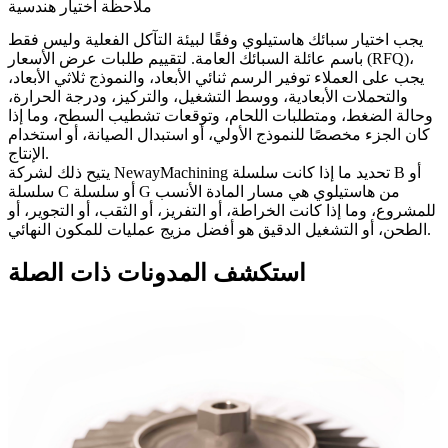
ملاحظة اختيار هندسية
يجب اختيار سبائك هاستيلوي وفقًا لبيئة التآكل الفعلية وليس فقط
باسم عائلة السبائك العامة. لتقييم طلبات عرض الأسعار (RFQ)،
يجب على العملاء توفير الرسم ثنائي الأبعاد، والنموذج ثلاثي الأبعاد،
والتحملات الأبعادية، ووسط التشغيل، والتركيز، ودرجة الحرارة،
وحالة الضغط، ومتطلبات اللحام، وتوقعات تشطيب السطح، وما إذا
كان الجزء مخصصًا للنموذج الأولي، أو استبدال الصيانة، أو استخدام
الإنتاج.
يتيح ذلك لشركة NewayMachining تحديد ما إذا كانت سلسلة B أو
سلسلة C أو سلسلة G من هاستيلوي هي مسار المادة الأنسب
للمشروع، وما إذا كانت الخراطة، أو التفريز، أو الثقب، أو التجوير، أو
الطحن، أو التشغيل الدقيق هو أفضل مزيج عمليات للمكون النهائي.
استكشف المدونات ذات الصلة