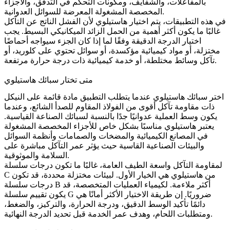
بالمفاعلات، والشفايف، ومكونات التحكم في التدفق، والأجزاء
المخصصة المشغولة المعرضة للسوائل العدوانية.
في هذه التطبيقات، يتم اختيار هاستيلوي لأن الفشل الناتج عن التآكل
غالبًا ما يكون أكثر أهمية من الحمل الزائد الميكانيكي البسيط. يجب
اختيار الدرجة الدقيقة وفقًا لما إذا كان الجزء سيواجه أحماضًا
مختزلة، أو مواد كيميائية مؤكسدة، أو سوائل تحتوي على كلوريد، أو
تآكل وسائط مختلطة، أو خدمة كيميائية ذات درجة حرارة مرتفعة.
متى تختار سبائك هاستيلوي
اختر سبائك هاستيلوي عندما يتطلب التطبيق مادة قائمة على النيكل
ذات مقاومة تآكل أقوى من الفولاذ المقاوم للصدأ الشائع، وعندما
يكون وسط العملية عدوانيًا جدًا بالنسبة لسبائك الصناعة القياسية.
يعتبر هاستيلوي مناسبًا بشكل خاص للأجزاء المخصصة المشغولة
في المصانع الكيميائية والمضخات والصمامات وأنظمة السوائل
والبيئات الصناعية القاسية حيث يؤثر عمر التآكل مباشرة على
السلامة والموثوقية.
لمقاومة التآكل واسعة الطيف العامة، غالبًا ما تكون درجات سلسلة
C من هاستيلوي هي الخيار الأول. لبيئات مختزلة محددة، قد تكون
درجات سلسلة B أكثر ملاءمة. لكيمياء العمليات المتخصصة، قد
يكون تقييم سلسلة G ضروريًا. إن طريقة الاختيار الأكثر أمانًا هي
دائمًا تأكيد الوسط الدقيق، ودرجة الحرارة، والتركيز، والضغط،
ومتطلبات اللحام، وهدف عمر الخدمة قبل تحديد الدرجة النهائية.