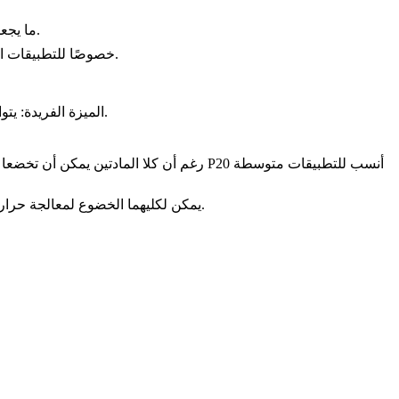
: يُعد فولاذ القوالب أقل تكلفة من H13، ما يجعله مثاليًا لتطبيقات العدد العامة عندما تكون التكلفة عاملًا رئيسيًا.
: يقدم فولاذ القوالب مقاومة اهتراء أفضل بسعر أكثر ملاءمة من D2، خصوصًا للتطبيقات التي لا تتطلب معالجة حرارية مكثفة.
: يتوافق فولاذ القوالب مع العديد من تقنيات ما بعد المعالجة مثل المعالجة الحرارية والطلاءات لتحسين الأداء وفقًا لمتطلبات تطبيقات محددة.
الميزة الفريدة
: يمكن لكليهما الخضوع لمعالجة حرارية لتحسين الصلادة، لكن فولاذ القوالب يحتفظ بخصائصه عادةً بشكل أفضل عند درجات الحرارة الأعلى.