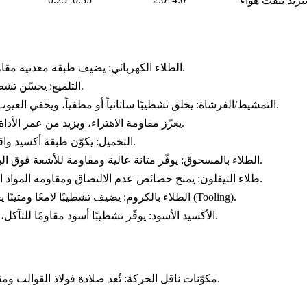
: يضيف طبقة معدنية مقاومة للتآكل، ما يطيل عمر القطعة في البيئات الرطبة ويعزّز القوة.
الطلاء الكهربائي
: يحسّن تشطيب السطح، ويوفّر مظهرًا أملسًا ولامعًا مثاليًا للمكوّنات الظاهرة.
التلميع
: يخلق تشطيبًا ساتانياً أو مطفياً، ويخفي العيوب السطحية البسيطة ويحسّن الجودة الجمالية للمكوّنات المعمارية.
التمشيط/الفرشاة
: يعزّز مقاومة الاهتراء، ويزيد من عمر الأداة وطول عمر القطعة في البيئات ذات الاحتكاك العالي.
: يكوّن طبقة أكسيد واقية، ما يحسّن مقاومة التآكل في البيئات الخفيفة دون تغيير الأبعاد.
التخميل
: يوفّر متانة عالية ومقاومة للأشعة فوق البنفسجية وتشطيبًا ناعمًا، مثاليًا للأجزاء الخارجية وأجزاء السيارات.
الطلاء بالمسحوق
: يمنح خصائص عدم الالتصاق ومقاومة المواد الكيميائية، مثاليًا لمكوّنات معالجة الأغذية ومناولة المواد الكيميائية.
طلاء التيفلون
: يضيف تشطيبًا لامعًا ومتینًا يعزّز مقاومة التآكل، ويُستخدم عادةً في تطبيقات السيارات والعدد (Tooling).
الطلاء بالكروم
: يوفّر تشطيبًا أسود مقاومًا للتآكل، مثاليًا للأجزاء في البيئات منخفضة التآكل مثل التروس والمثبتات.
الأكسيد الأسود
: تُعد صلادة فولاذ القوالب ومقاومته للاهتراء مثالية لتصنيع تروس وأعمدة ناقل الحركة الدقيقة.
مكوّنات ناقل الحركة