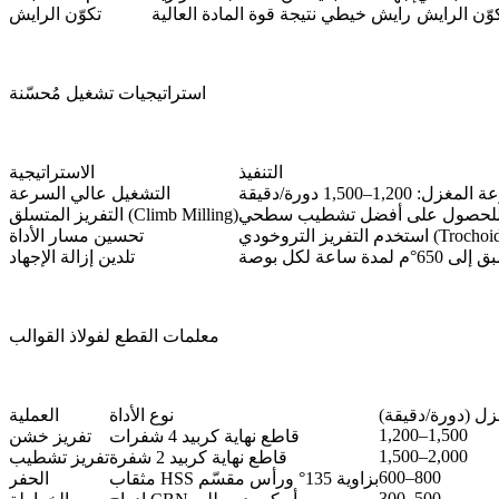
رايش خيطي نتيجة قوة المادة العالية
تكوّن الرايش
استراتيجيات تشغيل مُحسّنة
التنفيذ
الاستراتيجية
غزل: 1,200–1,500 دورة/دقيقة
التشغيل عالي السرعة
 للحصول على أفضل تشطيب سطحي
التفريز المتسلق (Climb Milling)
تحسين مسار الأداة
دة ساعة لكل بوصة
تلدين إزالة الإجهاد
معلمات القطع لفولاذ القوالب
ل (دورة/دقيقة)
نوع الأداة
العملية
1,200–1,500
قاطع نهاية كربيد 4 شفرات
تفريز خشن
1,500–2,000
قاطع نهاية كربيد 2 شفرة
تفريز تشطيب
600–800
مثقاب HSS بزاوية 135° ورأس مقسّم
الحفر
300–500