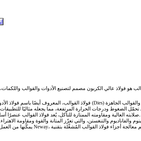
ات
فولاذ القوالب، المعروف أيضًا باسم فولاذ الأدوات، هو فئة من الفولاذ عالي الكرب
لى تحمّل الضغوط ودرجات الحرارة المرتفعة، مما يجعله مثاليًا للتطبيق
صلابته العالية ومقاومته الممتازة للتآكل، يُعد فولاذ القوالب عنصرًا أساسيًا لإنتاج مكوّنات عالية الدقة تتطلب أداءً ثابتًا وموثوقًا لفترات طويلة.
م والفاناديوم والتنغستن، والتي تعزّز المتانة والقوة ومقاومة الاهتراء
ل تحت الإجهاد الشديد والحرارة العالية في عمليات العدد والقوالب. في Neway، تتم معالجة