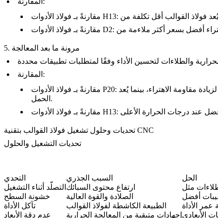
:
المقارنة
فولاذ الأدوات H13
مقارنةً بـ
فولاذ الأدوات D2
مقارنةً بـ
5. مرونة ما بعد المعالجة
:
المقارنة
: رغم أن كلا المادتين يمكن أن تخضعا لمعالجات لاحقة مشابهة، فإن فولاذ القوالب يوفر خيارات تقسية أوسع لزيادة مقاومة الاهتراء، بينما يُعد P20 أنسب للتطبيقات متوسطة
فولاذ الأدوات P20
مقارنةً بـ
الحمل.
فولاذ الأدوات H13
مقارنةً بـ
تحديات وحلول تشغيل فولاذ القوالب بتقنية CNC
تحديات التشغيل والحلول
الحل
السبب الجذري
التحدي
ارتفاع محتوى السبائك
التصلّد أثناء التشغيل
الصلادة والقوة العالية
خشونة السطح
الطبيعة الكاشطة لفولاذ القوالب
تآكل الأداة
إجهادات متبقية من المعالجة الحرارية
عدم دقة الأبعاد