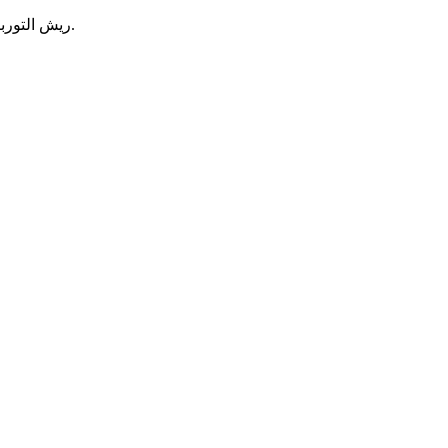
: تجعل الثبات عند درجات الحرارة العالية ومقاومة التعب الحراري فولاذ القوالب مناسبًا لتطبيقات العدد في مجال الطيران والفضاء.
ريش التورب