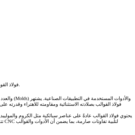
فولاذ القوالب هو فولاذ عالي الكربون مصمم لتصنيع الأدوات والقوالب واللكمات، ويوفر صلابة عالية ومقاومة ممتازة للاهتراء ومتانة للتطبيقات الثقيلة.
فولاذ القوالب بصلادته الاستثنائية ومقاومته للاهتراء وقدرته ع
يحتوي فولاذ القوالب عادةً على عناصر سبائكية مثل الكروم والموليبدينو
لتلبية تفاوتات صارمة، بما يضمن أن الأدوات والقوالب
أجزاء فولاذ القوالب المُشغَّلة بتقنية CNC
يمكّنها من العم