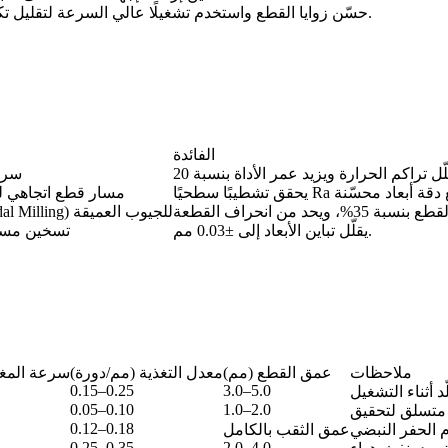
حسّن زوايا القطع واستخدم تشغيلًا عالي السرعة لتقليل تكوّن الرايش.
الفائدة
سرعة الم
مسار قطع اتجاهي
استخدم التفريز التروخودي (Trochoidal Milling) للجيوب العميقة
يقلّل تباين الأبعاد إلى ±0.03 مم.
تسخين مسبق إلى 650°م لم
ملاحظات
عمق القطع (مم)
معدل التغذية (مم/دورة)
سرعة المغز
0.15–0.25
3.0–5.0
0.05–0.10
1.0–2.0
0.12–0.18
عمق الثقب بالكامل
0.25–0.35
2.0–4.0