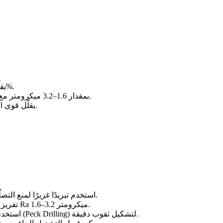
يقلّل تراكم الحرارة ويزيد عمر الأداة بنسبة 20%.
يحقق تشطيبًا سطحيًا Ra بمقدار 1.6–3.2 ميكرومتر مع دقة أبعاد محسّنة.
يقلّل قوى القطع بنسبة 35%، ويحد من انحراف القطعة.
استخدم تبريدًا غزيرًا لمنع التصلّد أثناء التشغيل.
تفريز متسلق لتحقيق Ra 1.6–3.2 ميكرومتر.
استخدم الحفر النبضي (Peck Drilling) لتشكيل ثقوب دقيقة.