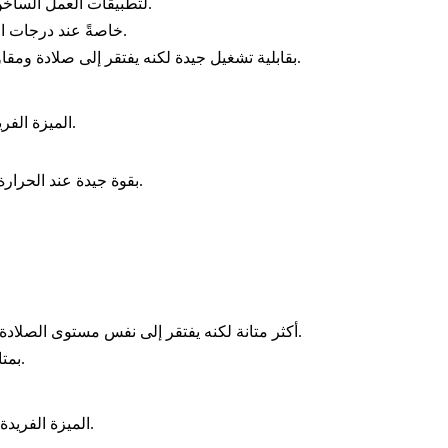
: يتم تحسين H13 لتطبيقات العمل الساخن، بينما يقدّم فولاذ القوالب أداءً أفضل في ظروف العمل البارد ومقاومة أعلى للاهتراء.
: يوفر فولاذ القوالب عادةً مقاومة أفضل للصدمات ومتانة أعلى من D2، خاصةً عند درجات الحرارة المنخفضة إلى المتوسطة.
: يتمتع P20 بقابلية تشغيل جيدة لكنه يفتقر إلى صلادة ومقاومة الاهتراء لفولاذ القوالب، ما يجعله أنسب لقوالب البلاستيك أكثر من أدوات تشغيل المعادن.
: يحتفظ فولاذ القوالب بصلادته حتى عند درجات حرارة مرتفعة، مما يسمح له بالعمل بكفاءة في بيئات قد تفشل فيها أنواع فولاذ أخرى.
الميزة الفري
: يتمتع كل من فولاذ القوالب وH13 بقوة جيدة عند الحرارة العالية، لكن فولاذ القوالب يوفر عادةً مقاومة أفضل للتعب الحراري.
: يُعد H13 أكثر متانة لكنه يفتقر إلى نفس مستوى الصلادة ومقاومة الاهتراء، مما يجعل فولاذ القوالب أنسب للتطبيقات التي تتطلب المتانة والصلادة معًا.
: يتمتع P20 بمتانة جيدة، لكن فولاذ القوالب يتفوق عليه عندما تكون الصلادة الأعلى ومقاومة الاهتراء مطلوبة.
: إن محتوى السبائك في فولاذ القوالب أقل نسبيًا من بعض أنواع فولاذ الأدوات عالية الفئة، ما يجعله خيارًا أكثر توفيرًا للأدوات عالية الأداء.
الميزة الفريدة