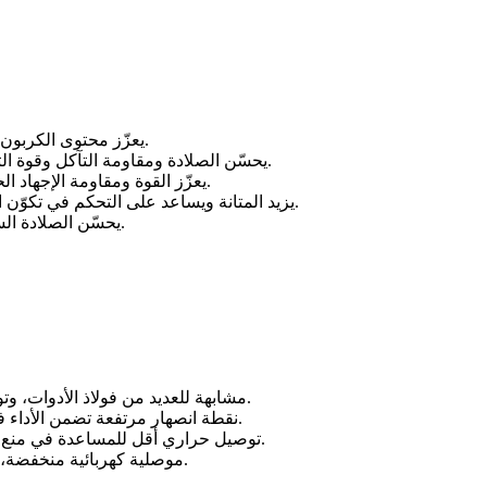
يعزّز محتوى الكربون العالي الصلادة ومقاومة الاهتراء.
يحسّن الصلادة ومقاومة التآكل وقوة التحمل عند درجات الحرارة العالية.
يعزّز القوة ومقاومة الإجهاد الحراري (التعب الحراري) والاهتراء.
يزيد المتانة ويساعد على التحكم في تكوّن الكربيدات أثناء المعالجة الحرارية.
يحسّن الصلادة الساخنة ومقاومة التشقق الحراري.
مشابهة للعديد من فولاذ الأدوات، وتوفّر نسبة قوة إلى وزن ممتازة.
نقطة انصهار مرتفعة تضمن الأداء في البيئات ذات الحرارة العالية.
توصيل حراري أقل للمساعدة في منع التشوه الحراري أثناء التشغيل.
موصلية كهربائية منخفضة، مناسبة للأجزاء غير الكهربائية.