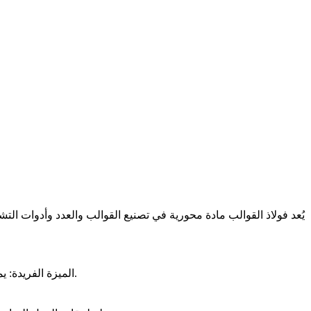
يُعد فولاذ القوالب مادة محورية في تصنيع القوالب والعدد وأدوات التشكيل،
: يمنح المحتوى العالي من الكربون والكروم في فولاذ القوالب صلادة كبيرة، ما يجعله مثاليًا لتحمّل التآكل الكاشط أثناء الإنتاج بكميات كبيرة.
الميزة الفريدة