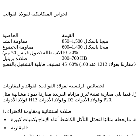
الخواص الميكانيكية لفولاذ القوالب
القيمة
الخاصية
850–1,500 ميجا باسكال
مقاومة الشد
600–1,400 ميجا باسكال
مقاومة الخضوع
10–20%
الاستطالة (طول قياس 50 مم)
300–700 HB
صلادة برينيل
ذ 1212 عند 100%)
تصنيف قابلية التشغيل بالقطع
الخصائص الرئيسية لفولاذ القوالب: الفوائد والمقارنات
. فيما يلي مقارنة تقنية تُبرز مزاياه الفريدة مقارنةً بمواد مشابهة مثل
.
فولاذ الأدوات P20
و
فولاذ الأدوات D2
و
فولاذ الأدوات H13
1. صلادة استثنائية ومقاومة للاهتراء
:
المقارنة