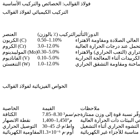
فولاذ القوالب: الخصائص والتركيب الأساسية
التركيب الكيميائي لفولاذ القوالب
الدور/التأثير
التركيب (٪ بالوزن)
العنصر
0.50–1.10%
الكربون (C)
3.0–12.0%
الكروم (Cr)
0.30–5.0%
الموليبدينوم (Mo)
0.10–5.0%
الفاناديوم (V)
1.0–12.0%
التنغستن (W)
الخواص الفيزيائية لفولاذ القوالب
ملاحظات
القيمة
الخاصية
7.85–8.30 جم/سم³
الكثافة
1,400–1,450°م
نقطة الانصهار
30–45 واط/م·ك
التوصيل الحراري
1.3×10⁻⁶ أوم·م
المقاومية الكهربائية