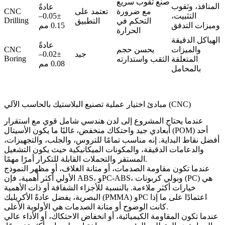
صنع ثقوب سريع
المنافذ، وثقوب
عادةً
مع ضرورة
تعتمد على
CNC
التثبيت،
±0.05–
Drilling
التحكم في
التطبيق
وميزات التدفق
0.15 مم
الحرارة
الهياكل الدقيقة
عادةً
والميزات
يحسن حجم
CNC
جيد
±0.02–
Boring
المتعلقة
الثقب واستدارته
0.08 مم
بالمحامل
مبادئ اختيار عملية تصنيع البلاستيك بالحاسب الآلي (CNC)
عندما يحتاج المشروع إلى لدن هندسي شامل قوي مع استقرار
أحد
الأسيتال (POM)
أبعادي جيد واحتكاك منخفض، غالبًا ما يكون
أفضل نقاط البداية. إنه مناسب تمامًا للتروس، والجلب، والتجهيزات،
والدعامات الدقيقة، والمكونات الميكانيكية حيث يكون التشغيل
المستقر والتحملات القابلة للتكرار أمرًا مهمًا.
عندما تكون مقاومة الصدمات، أو متانة الغلاف، أو مظهر النموذج
هي
بولي كربونات (PC)
، و
PC-ABS
، و
ABS
الأولي أكثر أهمية، فإن
خيارات أكثر ملاءمة. بالنسبة للأجزاء الشفافة أو ذات الأهمية
البصرية، يفضل عادةً الأكريليك (PMMA) وPC اعتمادًا على ما إذا
كانت الوضوح أو متانة الصدمات هي الأولوية الأعلى.
عندما تكون المقاومة الكيميائية، أو انخفاض الاحتكاك، أو الأداء عالي