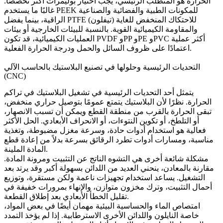
الحرارة هو المتطلب الرئيسي، يجب اختيار بوليمرات أكثر تخصصًا.
للمكونات الطبية والفضائية والصناعية
PEEK
غالبًا ما يستخدم
للاحتكاك المنخفض للغاية
PTFE (تيفلون)
الراقية، بينما يفضل
والمقاومة الكيميائية القوية. بالنسبة للبيئات الخارجية أو بيئات
العمليات الكيميائية، قد تكون PVDF وPP وPE وPVC أكثر عملية
اعتمادًا على ظروف السائل والحمل ودرجة الحرارة الفعلية.
التحديات الرئيسية وحلولها في تصنيع البلاستيك بالحاسب الآلي
(CNC)
يتمثل أحد التحديات الرئيسية في تشغيل البلاستيك في تراكم
الحرارة. نظرًا لأن البلاستيك يتمتع عمومًا بتوصيل حراري منخفض،
تبقى الحرارة بالقرب من منطقة القطع ويمكن أن تسبب الانصهار،
أو التلطخ، أو تكوين النتوءات، أو الانحراف الأبعادي. الحل الأكثر
فعالية هو استخدام أدوات حادة، وسرعة مغزل مضبوطة، وتغذية
مناسبة، ومسارات أدوات تطرد الرقائق بسرعة بدلاً من إعادة قطع
المادة الملينة.
مشكلة شائعة أخرى هي التشوه الناتج عن التثبيت ومرونة المادة.
مقارنة بالمعادن، ينحني العديد من اللدائن بسهولة أكبر وقد يرتد بعد
التشغيل. يساعد استخدام تجهيزات ناعمة ولكن مستقرة، وتوزيع
أحمال التثبيت، وترك مخزون متوازن، والإنهاء بمرورات خفيفة في
تقليل الخطأ الأبعادي بعد إطلاق القطعة.
امتصاص الماء والحساسية البيئية مهمان أيضًا في بعض المواد،
خاصة النايلون واللدائن الأخرى الاسترطابية. إذا لم يؤخذ التمدد