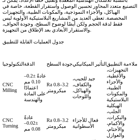
بالنسبة للأشكال الهندسية المعقدة وتقليل خطأ الإعداد، يمكن لـ
التصنيع متعدد المحاور
تحسين الوصول واستقرار القطعة، خاصة في
الهياكل، والأجزاء النموذجية، والمكونات الطبية، والتجهيزات
المخصصة. تعطي العديد من المشاريع البلاستيكية الأولوية ليس
فقط لدقة الحجم ولكن أيضًا لوضوح السطح، وجودة الحواف،
والاستقرار الأبعادي بعد الإطلاق من التجهيزة.
جدول العمليات القابلة للتطبيق
ملاءمة التطبيق
التأثير الميكانيكي
جودة السطح
الدقة
التكنولوجيا
التجهيزات،
والأغطية،
عادةً ±0.2–
جيد للجيب،
والأجزاء
0.10 مم
والكفاف،
Ra 0.8–3.2
CNC
الطبية،
اعتمادًا
Milling
والهياكل،
ميكرومتر
والمكونات
على المادة
واللوحات
البلاستيكية
والهندسة
الهيكلية
الجلب،
والبكرات،
عادةً
فعال للأجزاء
Ra 0.8–3.2
CNC
±0.02–
والأكمام،
Turning
الأسطوانية
ميكرومتر
0.08 مم
والأختام،
والعوازل