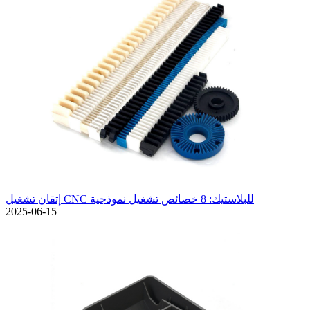
إتقان تشغيل CNC للبلاستيك: 8 خصائص تشغيل نموذجية
2025-06-15