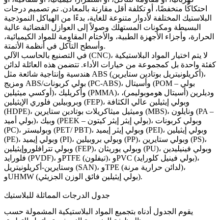
احتكاكًا منخفضًا، أو تكلفة أقل مقارنة بالمعادن. تم تصميم درجات
البلاستيك المختلفة لأدوار متنوعة للغاية، بدءًا من الهياكل النموذجية
البسيطة ومكونات المستهلك وصولاً إلى العوازل الفضائية عالية
الحرارة، وأجزاء الأجهزة الطبية، والأختام المقاومة للمواد الكيميائية،
وأسطح التآكل في أنظمة الأتمتة.
، لا يتم اختيار المواد البلاستيكية
التصنيع بالحاسب الآلي (CNC)
في
كفئة واحدة بل كمجموعة من خيارات الأداء. تتضمن هذه العائلة لدائن
هندسية وإنتاجية شائعة مثل ABS (أكريلونيتريل بوتادين ستايرين)،
ومزيج ABS/بولي كربونات (PC-ABS)، وأسيتال (POM – بولي
أوكسي ميثيلين)، وأكريليك (PMMA)، وديلرين (أسيتال هوموبوليمر)،
وبروبيلين فلوري الإيثيلين (FEP)، وبولي إيثيلين عالي الكثافة
(HDPE)، وميثيل ميثاكريلات بوتادين ستايرين (MBS)، ونايلون (PA –
بولي أميد)، وبيك (PEEK – بولي إيثر إيثر كيتون)، وبولي كربونات
(PC)، وبوليستر (PET/ PBT)، وبولي إيثر إيميد (PEI)، وبولي إيثيلين
(PE)، وبولي إيميد (PI)، وبولي بروبيلين (PP)، وبولي ستايرين (PS)،
وبولي تترافلوروإيثيلين (FEP)، وبولي يوريثان (PU)، وبولي فينيليدين
فلورايد (PVDF)، وPTFE (تيفلون)، وPVC (بولي فينيل كلورايد)،
وستايرين-أكريلونيتريل (SAN)، وTPE (لدائن حرارية مرنة)،
وUHMW (بولي إيثيلين فائق الوزن الجزيئي).
جدول الدرجات المماثلة للبلاستيك
يقوم الجدول أدناه بتجميع المواد البلاستيكية المشمولة حسب