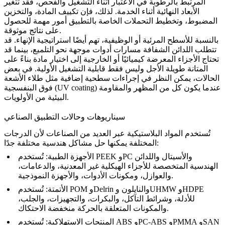
المرتبط بالرطوبة في الاعتبار أثناء التشغيل والفحص، فقد تتغير
الأبعاد النهائية أثناء الخدمة. لذلك، فإن تكييف المادة، والتخزين
المضبوط، وتخطيط التحملات الخاصة بالتطبيق أمور مهمة للحصول
على نتائج موثوقة.
بالنسبة للأسطح المرئية أو الوظيفية، تهم أيضًا استراتيجية الإنهاء. قد
تتطلب اللدائن الشفافة مسارات أدوات موجهة نحو التلميع، بينما قد
تحتاج الأجزاء المعرضة كيميائيًا أو الخارجية إلى اختيار مادة بناءً على
المتانة طويلة الأجل وليس فقط قابلية التشغيل الأولية. في بعض
الحالات، يمكن النظر في إجراءات سطحية إضافية مثل
طلاء الأشعة
عندما يكون كل من المظهر والمقاومة
فوق البنفسجية (UV coating)
البيئية من الأولويات.
سيناريوهات وحالات التطبيق الصناعي
تُستخدم المواد البلاستيكية عبر العديد من الصناعات لأن الدرجات
المختلفة يمكنها حل مشاكل هندسية مختلفة جدًا:
الأجهزة الطبية
:
تُستخدم PEEK وPC والأسيتال واللدائن
الهندسية المتخصصة للأجزاء الهيكلية غير المعدنية، والدعامات،
والعوازل، ومكونات الأدوات، والأجهزة النموذجية.
الأتمتة
:
تُستخدم POM وDelrin والنايلون وUHMW وHDPE
للأدلة، وشرائط التآكل، والبكرات، والتجهيزات، والجلب،
والمكونات المتعلقة بالحركة منخفضة الاحتكاك.
المنتجات الاستهلاكية
:
تُستخدم ABS وPC-ABS وPMMA وSAN