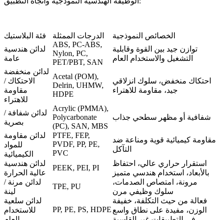
الوظيفة الهندسية النموذجية واتجاه التطبيق:
الخصائص النموذجية
الدرجات الممثلة
فئة البلاستيك
ABS, PC-ABS,
توازن جيد بين القوة وقابلية
لدائن هندسية
Nylon, PC,
التشغيل والاستخدام العام
عامة
PET/PBT, SAN
لدائن منخفضة
Acetal (POM),
احتكاك منخفض، سلوك انزلاقي
الاحتكاك /
Delrin, UHMW,
جيد، مقاومة للاهتراء
مقاومة
HDPE
للاهتراء
Acrylic (PMMA),
لدائن شفافة /
شفافية أو مظهر سطحي جذاب
Polycarbonate
بصرية
(PC), SAN, MBS
PTFE, FEP,
لدائن مقاومة
مقاومة كيميائية قوية ومناعة ضد
PVDF, PP, PE,
للمواد
التآكل
PVC
الكيميائية
استقرار حراري عالي، احتفاظ
لدائن هندسية
PEEK, PEI, PI
بالأبعاد، استخدام هندسي متميز
عالية الحرارة
مرونة، امتصاص الصدمات،
لدائن مرنة /
TPE, PU
سلوك وظيفي مرن
لينة
فعالة من حيث التكلفة، خفيفة
لدائن سلعية
PP, PE, PS, HDPE
الوزن، مفيدة على نطاق واسع
للاستخدام
في التطبيقات غير القاسية
العام