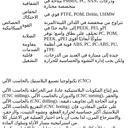
متاحة في PMMA, PC, SAN، ودرجات
الشفافية
متخصصة مختارة
انخفاض
قوي في PTFE, POM, Delrin, UHMW
الاحتكاك
تتراوح من منخفضة في اللدائن اللينة/المرنة
الخصائص
القوة
إلى عالية جدًا في PEEK, PEI, وPI
الميكانيكية
تختلف على نطاق واسع؛ توفر PC, POM,
الصلابة
PEEK, وPEI سلوكًا أبعاديًا أقوى
قوية في أنظمة ABS, PC, PC-ABS, PU,
مقاومة
وTPE
الصدمات
جيدة إلى ممتازة في العديد من الدرجات،
قابلية
ولكن يجب إدارة التشوه والحساسية للحرارة
التشغيل
تكنولوجيا تصنيع البلاستيك بالحاسب الآلي (CNC)
يتم إنتاج المكونات البلاستيكية عادةً عبر
الخراطة بالحاسب الآلي
، و
الحفر
الدوران بالحاسب الآلي (CNC turning)
، و
(CNC milling)
، وعند الحاجة إلى تجاويف دقيقة،
بالحاسب الآلي (CNC drilling)
. على عكس المعادن، فإن
التفريغ بالحاسب الآلي (CNC boring)
البلاستيك أكثر حساسية لحرارة القطع، وتشوه التثبيت، والزحف،
والاسترجاع المرن، لذا يجب أن يأخذ اختيار العملية في الاعتبار كلًا
من استراتيجية مسار الأداة وسلوك المادة.