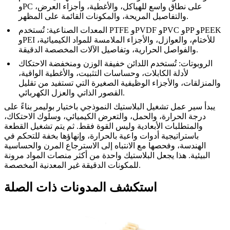
وPC على نطاق واسع للهياكل، والأغطية، وأجزاء العرض،
والتفاصيل المريحة، والمكونات القائمة على المظهر.
المعدات الصناعية
:
تُستخدم PTFE وPVDF وPVC وPP وPEEK
وPEI للأختام، والعوازل، والأجزاء الملامسة للمواد الكيميائية،
والفواصل الحرارية، وتفاصيل الآلات المخصصة الدقيقة.
الروبوتات
:
تُستخدم اللدائن خفيفة الوزن ومنخفضة الاحتكاك
لأدلة الكابلات، وحساسات التثبيت، والأغطية الواقية،
والمنزلقات، والأجزاء الوظيفية الصغيرة التي تستفيد من تقليل
القصور الذاتي والعزل الكهربائي.
يبدأ سير عمل تشغيل البلاستيك النموذجي باختيار بوليمر بناءً على
درجة الحرارة، والحمل، والتعرض الكيميائي، وسلوك الاحتكاك،
والمتطلبات الأبعادية وليس القوة فقط. ثم يتم تشغيل القطعة
باستراتيجية أدوات واعية بالحرارة، وإنهاؤها بخفة للتحكم في
الهندسة، وفحصها مع الانتباه إلى الاسترجاع المرن والحساسية
البيئية. هذا يجعل البلاستيك واحدة من أكثر منصات المواد مرونة
للمكونات الدقيقة غير المعدنية المخصصة.
استكشف المدونات ذات الصلة