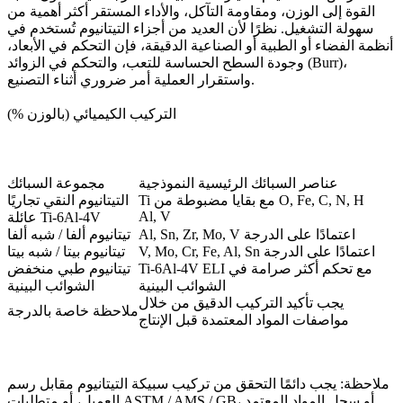
القوة إلى الوزن، ومقاومة التآكل، والأداء المستقر أكثر أهمية من
سهولة التشغيل. نظرًا لأن العديد من أجزاء التيتانيوم تُستخدم في
أنظمة الفضاء أو الطبية أو الصناعية الدقيقة، فإن التحكم في الأبعاد،
وجودة السطح الحساسة للتعب، والتحكم في الزوائد (Burr)،
واستقرار العملية أمر ضروري أثناء التصنيع.
التركيب الكيميائي (بالوزن %)
عناصر السبائك الرئيسية النموذجية
مجموعة السبائك
Ti مع بقايا مضبوطة من O, Fe, C, N, H
التيتانيوم النقي تجاريًا
Al, V
عائلة Ti-6Al-4V
Al, Sn, Zr, Mo, V اعتمادًا على الدرجة
تيتانيوم ألفا / شبه ألفا
V, Mo, Cr, Fe, Al, Sn اعتمادًا على الدرجة
تيتانيوم بيتا / شبه بيتا
Ti-6Al-4V ELI مع تحكم أكثر صرامة في
تيتانيوم طبي منخفض
الشوائب البينية
الشوائب البينية
يجب تأكيد التركيب الدقيق من خلال
ملاحظة خاصة بالدرجة
مواصفات المواد المعتمدة قبل الإنتاج
ملاحظة: يجب دائمًا التحقق من تركيب سبيكة التيتانيوم مقابل رسم
العميل، أو متطلبات ASTM / AMS / GB، أو سجل المواد المعتمد