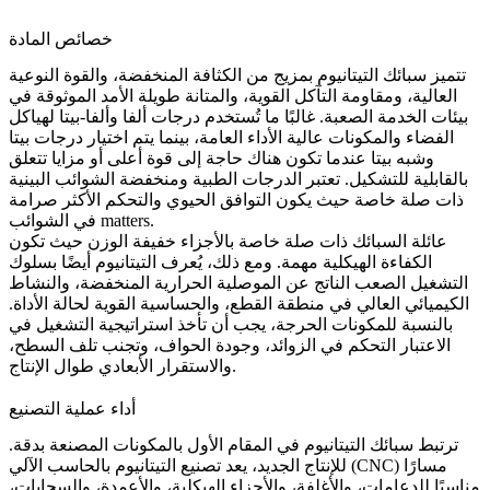
خصائص المادة
تتميز سبائك التيتانيوم بمزيج من الكثافة المنخفضة، والقوة النوعية
العالية، ومقاومة التآكل القوية، والمتانة طويلة الأمد الموثوقة في
بيئات الخدمة الصعبة. غالبًا ما تُستخدم درجات ألفا وألفا-بيتا لهياكل
الفضاء والمكونات عالية الأداء العامة، بينما يتم اختيار درجات بيتا
وشبه بيتا عندما تكون هناك حاجة إلى قوة أعلى أو مزايا تتعلق
بالقابلية للتشكيل. تعتبر الدرجات الطبية ومنخفضة الشوائب البينية
ذات صلة خاصة حيث يكون التوافق الحيوي والتحكم الأكثر صرامة
في الشوائب matters.
عائلة السبائك ذات صلة خاصة بالأجزاء خفيفة الوزن حيث تكون
الكفاءة الهيكلية مهمة. ومع ذلك، يُعرف التيتانيوم أيضًا بسلوك
التشغيل الصعب الناتج عن الموصلية الحرارية المنخفضة، والنشاط
الكيميائي العالي في منطقة القطع، والحساسية القوية لحالة الأداة.
بالنسبة للمكونات الحرجة، يجب أن تأخذ استراتيجية التشغيل في
الاعتبار التحكم في الزوائد، وجودة الحواف، وتجنب تلف السطح،
والاستقرار الأبعادي طوال الإنتاج.
أداء عملية التصنيع
ترتبط سبائك التيتانيوم في المقام الأول بالمكونات المصنعة بدقة.
مسارًا
تصنيع التيتانيوم بالحاسب الآلي (CNC)
للإنتاج الجديد، يعد
مناسبًا للدعامات، والأغلفة، والأجزاء الهيكلية، والأعمدة، والسحابات،