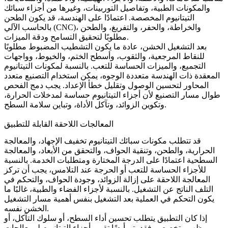
والمكونات الطبية، وتفاصيل التوربينات، وغيرها من أجزاء سبائك
التيتانيوم المخصصة. اعتمادًا على الهندسة، قد يكون
الطحن
، والخراطة، والحفر، والتفريغ، والطحن
بالحاسب الآلي (CNC)
مطلوبًا لتحقيق التسامح ودقة الميزات.
بعد التشغيل الخشن، عادة ما يكون التشطيب المضبوط مطلوبًا
للنقاط المرجعية، والثقوب، وأسطح الختم، والخيوط، وواجهات
التجميع، والميزات الحساسة للتعب. بالنسبة لمكونات التيتانيوم
المعقدة ذات الهندسة متعددة الوجوه، يمكن استخدام
التصنيع متعدد
المحاور
لتحسين الوصول وتقليل خطأ الإعداد. يجب دمج الفحص
طوال مسار التصنيع لأن أجزاء التيتانيوم حساسة لمدخلات الحرارة،
وتكوين الزوائد، وتآكل الأداة، وتباين سلامة السطح.
المعالجات اللاحقة القابلة للتطبيق
قد تتطلب مكونات سبائك التيتانيوم تخفيف الإجهاد، والمعالجة
الحرارية، والطحن، وتنقية الحواف، والتحقق من الأبعاد، والمعالجة
السطحية اعتمادًا على الدرجة المختارة ومتطلبات الخدمة. بالنسبة
للأجزاء الحساسة للتعب أو الحرجة عند التلامس، يجب أن تركز
المعالجة اللاحقة على إزالة الزوائد، وجودة الحواف، والتحكم في
التلف الناتج عن التشغيل. بالنسبة لأجزاء الفضاء والطبية، غالبًا ما
يكون التحكم في العملية بعد التشغيل بنفس أهمية مسار التشغيل
الخشن نفسه.
إذا كان التطبيق يتطلب تحسين أداء السطح، أو سلوك التآكل، أو
مظهر متخصص، فقد يتم أيضًا تقييم أجزاء التيتانيوم لـ
معالجات