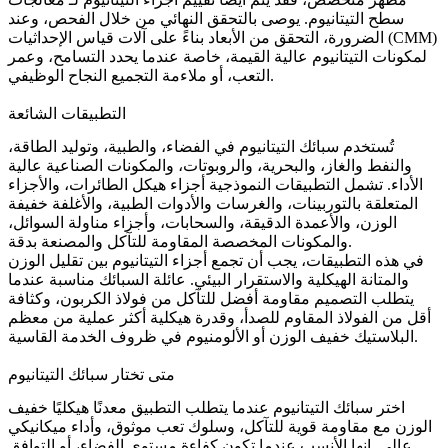
سطح التيتانيوم
. يوصى بالتحقق النهائي من خلال الفحص، وعند
التحقق من الأبعاد بناءً على آلات قياس الإحداثيات (CMM)
الضرورة،
لمكونات التيتانيوم عالية القيمة، خاصة عندما يحدد التسامح، وعمر
التعب، أو ملاءمة التجميع النجاح الوظيفي.
التطبيقات الشائعة
تُستخدم سبائك التيتانيوم في الفضاء، والطبية، وتوليد الطاقة،
والنفط والغاز، والبحرية، والروبوتات، والمكونات الصناعية عالية
الأداء. تشمل التطبيقات النموذجية أجزاء هيكل الطائرات، والأجزاء
المتعلقة بالتوربينات، والغرسات والأدوات الطبية، والأغلفة خفيفة
الوزن، والأعمدة الدقيقة، والسحابات، وأجزاء مناولة السوائل،
والمكونات المخصصة المقاومة للتآكل والمصنعة بدقة.
في هذه التطبيقات، يجب أن تجمع أجزاء التيتانيوم بين تقليل الوزن
والمتانة الهيكلية والاستقرار البيئي. عائلة السبائك مناسبة عندما
يتطلب التصميم مقاومة أفضل للتآكل من فولاذ الكربون، وكثافة
أقل من الفولاذ المقاوم للصدأ، وقدرة هيكلية أكثر عملية من معظم
البلاستيك خفيف الوزن أو الألومنيوم في ظروف الخدمة القاسية.
متى تختار سبائك التيتانيوم
اختر سبائك التيتانيوم عندما يتطلب التطبيق معدنًا هيكليًا خفيف
الوزن مع مقاومة قوية للتآكل، وسلوك تعب موثوق، وأداء ميكانيكي
عالي. إنها الأنسب عندما تكون كفاءة مستوى الفضاء، أو التوافق