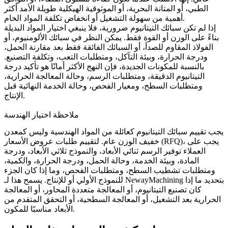
الطبي، أو المتانة البحرية، أو الموثوقية الهيكلية طويلة الأمد أكثر
أهمية من سهولة التشغيل أو انخفاض تكلفة المواد الخام.
إذا لم تكن سبائك التيتانيوم ضرورية، فلا ينبغي اختيار المواد البديلة
بناءً على الوزن أو القوة فقط. يمكن النظر في سبائك الألومنيوم، أو
الفولاذ المقاوم للصدأ، أو السبائك الفائقة فقط بعد مقارنة الحمل،
ودرجة الحرارة، وبيئة التآكل، ومتطلبات التعب، وتكلفة التصنيع.
بالنسبة للمكونات الجديدة، فإن النهج الأكثر أمانًا هو تأكيد درجة
التيتانيوم الدقيقة، ومتطلبات الرسم، وحالة المعالجة الحرارية،
ومتطلبات السطح، ومعيار الفحص، وحالة الخدمة النهائية قبل
الإنتاج.
ملاحظة اختيار الهندسة
يجب تقييم سبائك التيتانيوم كعائلة من المواد الهندسية وليس كمعدن
خفيف الوزن عام. لتقييم طلبات عروض الأسعار (RFQ)، يجب على
العملاء توفير الرسم ثنائي الأبعاد، والنموذج ثلاثي الأبعاد، ودرجة
المادة، وبيئة الخدمة، وحالة الحمل، ودرجة الحرارة، والكمية،
ومتطلبات تشطيب السطح، ومتطلبات الفحص، وما إذا كان الجزء
للنموذج الأولي أو للإنتاج. يسمح هذا لـ NewayMachining بتحديد ما إذا
كان تصنيع التيتانيوم، أو المعالجة متعددة المحاور، أو المعالجة
الحرارية بعد التشغيل، أو المعالجة السطحية، أو التحقق المتقدم من
الأبعاد مناسبًا للمكون.