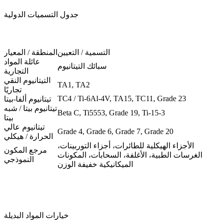
جدول التسميات الدولية
التسمية / التعيين
المنطقة / المعيار
عائلة المواد
سبائك التيتانيوم
التجارية
التيتانيوم النقي
TA1, TA2
تجاريًا
TC4 / Ti-6Al-4V, TA15, TC11, Grade 23
تيتانيوم ألفا-بيتا
تيتانيوم بيتا / شبه
Beta C, Ti5553, Grade 19, Ti-15-3
بيتا
تيتانيوم عالي
Grade 4, Grade 6, Grade 7, Grade 20
الحرارة / هيكلي
الأجزاء الهيكلية للطائرات، أجزاء التوربينات،
مرجع المكون
الغرسات الطبية، الأغلفة، السحابات، المكونات
النموذجي
الميكانيكية خفيفة الوزن
خيارات المواد البديلة