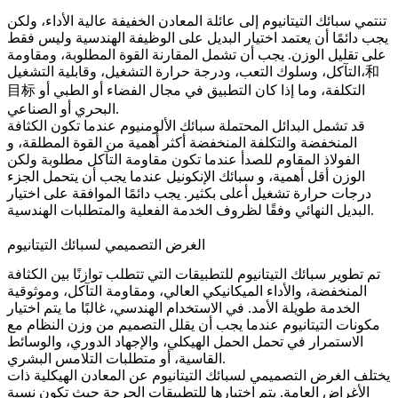
تنتمي سبائك التيتانيوم إلى عائلة المعادن الخفيفة عالية الأداء، ولكن
يجب دائمًا أن يعتمد اختيار البديل على الوظيفة الهندسية وليس فقط
على تقليل الوزن. يجب أن تشمل المقارنة القوة المطلوبة، ومقاومة
التآكل، وسلوك التعب، ودرجة حرارة التشغيل، وقابلية التشغيل،和
目标 التكلفة، وما إذا كان التطبيق في مجال الفضاء أو الطبي أو
البحري أو الصناعي.
قد تشمل البدائل المحتملة
سبائك الألومنيوم
عندما تكون الكثافة
المنخفضة والتكلفة المنخفضة أكثر أهمية من القوة المطلقة، و
الفولاذ المقاوم للصدأ
عندما تكون مقاومة التآكل مطلوبة ولكن
الوزن أقل أهمية، و
سبائك الإنكونيل
عندما يجب أن يتحمل الجزء
درجات حرارة تشغيل أعلى بكثير. يجب دائمًا الموافقة على اختيار
البديل النهائي وفقًا لظروف الخدمة الفعلية والمتطلبات الهندسية.
الغرض التصميمي لسبائك التيتانيوم
تم تطوير سبائك التيتانيوم للتطبيقات التي تتطلب توازنًا بين الكثافة
المنخفضة، والأداء الميكانيكي العالي، ومقاومة التآكل، وموثوقية
الخدمة طويلة الأمد. في الاستخدام الهندسي، غالبًا ما يتم اختيار
مكونات التيتانيوم عندما يجب أن يقلل التصميم من وزن النظام مع
الاستمرار في تحمل الحمل الهيكلي، والإجهاد الدوري، والوسائط
القاسية، أو متطلبات التلامس البشري.
يختلف الغرض التصميمي لسبائك التيتانيوم عن المعادن الهيكلية ذات
الأغراض العامة. يتم اختيارها للتطبيقات الحرجة حيث تكون نسبة