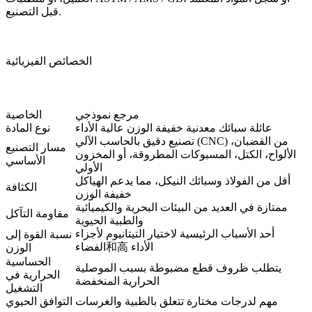
قبل التصنيع.
الخصائص الفيزيائية
مرجع نموذجي
الخاصية
عائلة سبائك معدنية خفيفة الوزن عالية الأداء
نوع المادة
تصنيع دقيق بالحاسب الآلي (CNC) من القضبان،
مسار التصنيع
الألواح، الكتل، المسبوكات المطروقة، أو المخزون
الأساسي
الأولي
أقل من الفولاذ وسبائك النيكل، مما يدعم الهياكل
الكثافة
خفيفة الوزن
ممتازة في العديد من البيئات البحرية والكيميائية
مقاومة التآكل
والطبية الحيوية
أحد الأسباب الرئيسية لاختيار التيتانيوم لأجزاء
نسبة القوة إلى
الفضاء和高 الأداء
الوزن
الحساسية
يتطلب ظروف قطع مضبوطة بسبب الموصلية
الحرارية في
الحرارية المنخفضة
التشغيل
مهم لدرجات مختارة تتعلق بالطبية والغرسات
التوافق الحيوي