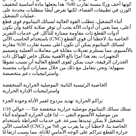
كونها أخف وزنًا بنسبة تقارب 40%. هذا يجعلها مادة أساسية لتخفيف
الوزن في تطبيقات الفضاء، لكنها تفرض أيضًا متطلبات محددة على
عمليات التشغيل.
أثناء التشغيل، تتطلب القوة العالية لسبائك التيتانيوم قوى قطع
أعلى، مما يعني أن أدوات الآلة يجب أن توفر صلابة كافية وأن تكون
أدوات القطع ذات مقاومة ممتازة للتآكل. في
خدمات التفريز
الخاصة بنا، لاحظنا أن قوى القطع
باستخدام الحاسب الآلي (CNC)
لسبائك التيتانيوم يمكن أن تكون أعلى بنسبة تقارب 50% مقارنة
بالألمنيوم، مما يستلزم تعديلات مقابلة في معاملات العملية وتصميم
التجهيزات. يعد هذا أمرًا بالغ الأهمية بشكل خاص للهياكل ذات
الجدران الرقيقة، حيث يمكن لقوى القطع العالية أن تسبب تشوهًا
بسهولة؛ ونحن نتعامل مع ذلك من خلال مسارات أدوات محسنة
واستراتيجيات دعم متخصصة.
الخاصية الرئيسية الثانية: الموصلية الحرارية المنخفضة
واستراتيجيات الإدارة الحرارية
تراكم الحرارة: تهديد مزدوج لعمر الأداة وجودة الجزء
تمتلك سبائك التيتانيوم موصلية حرارية منخفضة جدًا — حوالي 1/16
من موصلية الألمنيوم النقي — لذا فإن الحرارة المتولدة أثناء
التشغيل لا يمكن تبديدها بسرعة. في
خدمات الخراطة باستخدام
الخاصة بنا، لاحظنا أن ما يقرب من 8% من
الحاسب الآلي (CNC)
حرارة القطع تتراكم على الوجه الأمامي للأداة، مما يسبب ارتفاعًا