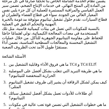
يضمن نظام
الخدمة الشاملة
الخاص بنا تحكمًا صارمًا في كل مرحلة
من المادة إلى المنتج النهائي. في
خدمات الإنتاج الضخم
، تضمن سير
العمل القياسي والمراقبة المستمرة للعملية أن كل جزء يلبي نفس
المعيار العالي من الجودة. سواء في قطاع
الفضاء والطيران
أو
قطاع
السيارات
، نقدم حلول تشغيل تيتانيوم موثوقة مدعومة بالخبرة
المهنية والتحكم الدقيق في العملية.
بالنسبة للمكونات التي تعمل في بيئات كيميائية قاسية، مثل تلك
المستخدمة في معدات
المعالجة الكيميائية
، نولي اهتمامًا خاصًا
للحفاظ على مقاومة التيتانيوم الجوهرية للتآكل. من خلال عمليات
التشغيل المحسنة والمعالجات السطحية المناسبة، نضمن أداءً
مستقرًا طويل الأمد تحت الظروف الصعبة.
الأسئلة الشائعة
ما هي فروق الأداء وقابلية التشغيل بين TC4 و TC4 ELI؟
ما هي طريقة التبريد التي تتغلب بشكل أفضل على الموصلية
الحرارية المنخفضة للتيتانيوم؟
كيف يمكن لشكل الرقاقة أن يشير إلى ظروف تشغيل التيتانيوم
المثلى؟
أي طلاءات للأدوات تعمل بشكل أفضل لتشغيل سبائك
التيتانيوم؟
ما هي خطوات التشغيل التي تضمن قوة تعب عالية في مكونات