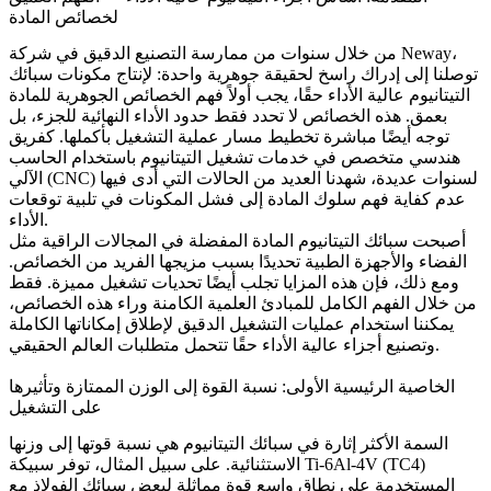
لخصائص المادة
من خلال سنوات من ممارسة التصنيع الدقيق في شركة Neway،
توصلنا إلى إدراك راسخ لحقيقة جوهرية واحدة: لإنتاج مكونات سبائك
التيتانيوم عالية الأداء حقًا، يجب أولاً فهم الخصائص الجوهرية للمادة
بعمق. هذه الخصائص لا تحدد فقط حدود الأداء النهائية للجزء، بل
توجه أيضًا مباشرة تخطيط مسار عملية التشغيل بأكملها. كفريق
هندسي متخصص في
خدمات تشغيل التيتانيوم باستخدام الحاسب
لسنوات عديدة، شهدنا العديد من الحالات التي أدى فيها
الآلي (CNC)
عدم كفاية فهم سلوك المادة إلى فشل المكونات في تلبية توقعات
الأداء.
أصبحت سبائك التيتانيوم المادة المفضلة في المجالات الراقية مثل
الفضاء والأجهزة الطبية تحديدًا بسبب مزيجها الفريد من الخصائص.
ومع ذلك، فإن هذه المزايا تجلب أيضًا تحديات تشغيل مميزة. فقط
من خلال الفهم الكامل للمبادئ العلمية الكامنة وراء هذه الخصائص،
يمكننا استخدام عمليات التشغيل الدقيق لإطلاق إمكاناتها الكاملة
وتصنيع أجزاء عالية الأداء حقًا تتحمل متطلبات العالم الحقيقي.
الخاصية الرئيسية الأولى: نسبة القوة إلى الوزن الممتازة وتأثيرها
على التشغيل
السمة الأكثر إثارة في سبائك التيتانيوم هي نسبة قوتها إلى وزنها
Ti-6Al-4V (TC4)
الاستثنائية. على سبيل المثال، توفر سبيكة
المستخدمة على نطاق واسع قوة مماثلة لبعض سبائك الفولاذ مع