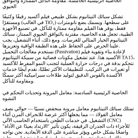
الخاصية الرئيسية الخامسة: مقاومة التآكل الممتازة والتوافق
الحيوي
تشكل سبائك التيتانيوم بشكل طبيعي فيلم أكسيد رقيقًا وكثيفًا
ومستقرًا (في الغالب TiO₂) على سطحها. وبسمك بضع نانومترات
فقط، يوفر هذا الفيلم مقاومة ممتازة للتآكل. في تصنيع
الأجهزة
الطبية
، تجعل هذه الخاصية، مقترنة بالتوافق الحيوي الممتاز، سبائك
التيتانيوم الخيار المثالي للغرسات. ومع ذلك، أثناء التشغيل، يجب
علينا الحرص على الحفاظ على هذه الطبقة الواقية وتعزيزها.
لإعادة بناء وتقوية فيلم
معالجات التخميل (Passivation)
نستخدم
،
TA15
الأكسيد هذا. عند تشغيل مكونات فضائية من سبيكة التيتانيوم
نتحكم بدقة في درجات حرارة العملية لتجنب النمو المفرط للأكسيد
أو تغيرات في التركيب. للتطبيقات الأكثر تطلبًا، نقدم أيضًا خدمات
الأكسدة بالقوس الدقيق لتوليد طلاءات سيراميكية أكثر سمكًا
ومقاومة للتآكل.
الخاصية الرئيسية السادسة: معامل المرونة وتحديات التحكم في
التشوه
تمتلك سبائك التيتانيوم معامل مرونة منخفض نسبيًا — حوالي نصف
معامل الفولاذ — مما يجعلها أكثر عرضة للانحراف المرن أثناء
خدمات الطحن باستخدام الحاسب الآلي (CNC)
التشغيل. في
للأجزاء ذات الجدران الرقيقة، يكون تأثير "الارتداد بعيدًا عن الأداة"
واضحًا بشكل خاص ويؤثر مباشرة على الدقة الأبعادية. نحن نواجه
ذلك باستخدام تجهيزات محسنة واستراتيجيات تشغيل مرحلية.