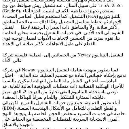
Ti-5Al-2.5Sn
على سبيل المثال، عند تشغيل ريش ضواغط من نوع
، نستخدم تجهيزات داعمة للكفاف لتثبيت الجزء أثناء
(Grade 6)
التشغيل. كما نستخدم تحليل العناصر المحددة (FEA) للتنبؤ بتوزيع
الإجهاد ثم نخطط تسلسل التشغيل وفقًا لذلك — معالجة المناطق
الأكثر صلابة أولاً والمناطق ذات الجدران الرقيقة لاحقًا — لتقليل
التشوه إلى الحد الأدنى. في
خدمات التشغيل بخمسة محاور
الخاصة
بنا، نقوم بمزيد من التحسين لاتجاهات الأدوات لضمان توجيه قوى
القطع على طول الاتجاهات الأكثر صلابة في الإعداد.
من الخصائص إلى العملية: فلسفة شركة Neway لتشغيل التيتانيوم
عالي الأداء
في شركة Neway، قمنا بتطوير منهجية شاملة لتشغيل التيتانيوم
تدمج بإحكام خصائص المادة مع تصميم العملية. منذ البداية — اختيار
المادة — نأخذ في الاعتبار بيئة التطبيق النهائية للمكون. بالنسبة
للأجزاء الهيكلية الفضائية ذات متطلبات الموثوقية العالية للغاية، قد
نوصي باستخدام
التيتانيوم النقي تجاريًا من الدرجة 2
، الذي تتميز
قابليته الممتازة للتشكيل واللحام بمزايا للهياكل المعقدة.
أثناء تطوير العملية، نجمع بين
خدمات التشغيل بالتفريغ الكهربائي
والقطع التقليدي للتعامل مع الأشكال الهندسية الصعبة.
(EDM)
خاصة في
خدمات التصنيع منخفض الحجم
الخاصة بنا، يتيح هذا النهج
المرن الاستجابة السريعة للمتطلبات المخصصة مع الحفاظ على
الجودة والاتساق.