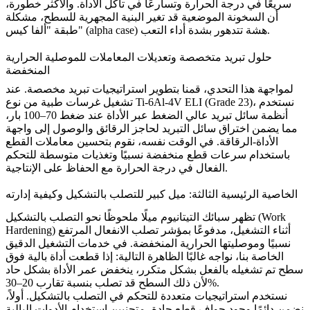
سريعًا في درجة الحرارة وتسارعًا في تآكل الأداة. والأكثر خطورة،
أن السخونة الموضعية قد تغير البنية المجهرية للسطح، مشكلة
طبقة "ألفا كيس" (alpha case) هشة تتدهور بشدة أداء التعب.
حلول تبريد متخصصة وتعديلات المعاملات للموصلية الحرارية
المنخفضة
لمواجهة هذا التحدي، قمنا بتطوير استراتيجيات تبريد مخصصة. عند
، نستخدم
Ti-6Al-4V ELI (Grade 23)
تشغيل غرسات طبية من نوع
أنظمة سائل تبريد عالي الضغط عبر الأداة عند ضغط 70–100 بار،
مما يضمن اختراق سائل التبريد لحاجز الرقائق والوصول إلى واجهة
الأداة-الرقاقة. في الوقت نفسه، نقوم بتحسين معاملات القطع
باستخدام سرعات قطع منخفضة نسبيًا وتغذيات متوسطة للتحكم
الفعال في درجة الحرارة مع الحفاظ على الإنتاجية.
الخاصية الرئيسية الثالثة: ميل كبير للتصلب بالتشكيل وكيفية إدارته
تظهر سبائك التيتانيوم ميلًا ملحوظًا نحو التصلب بالتشكيل (Work
Hardening) أثناء التشغيل، مدفوعًا بمؤشر تصلب الانفعال المرتفع
نسبيًا وموصليتها الحرارية المنخفضة. في
خدمات التشغيل الدقيق
الخاصة بنا، نواجه غالبًا الظاهرة التالية: إذا قطعت أداة بالية فوق
سطح تم تشغيله بالفعل بشكل متكرر، ينخفض عمر الأداة بشكل حاد
لأن ذلك السطح قد تصلب بنسبة تقارب 20–30%.
نستخدم استراتيجيات متعددة للتحكم في التصلب بالتشكيل. أولاً،
نضمن دائمًا وجود حواف قطع حادة، متجنبين استخدام الأدوات البالية