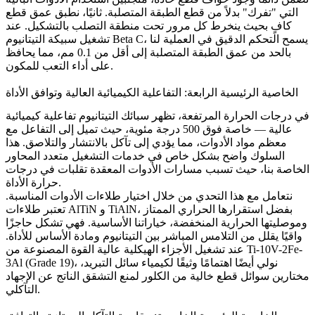
التي "تفرك" بدلاً من قطع الطبقة المتصلبة. ثانيًا، نطبق عمق قطع
كافٍ بحيث ينخرط كل مرور تحت منطقة التصلب بالتشكيل. عند
، يسمح التحكم الدقيق في العملية لنا
Beta C
تشغيل سبيكة التيتانيوم
بالحد من عمق الطبقة المتصلبة إلى أقل من 0.1 مم، مما يحافظ
على أداء التعب للمكون.
الخاصية الرئيسية الرابعة: التفاعلية الكيميائية العالية وتوافق الأداة
في درجات الحرارة المرتفعة، تظهر سبائك التيتانيوم تفاعلية كيميائية
عالية — خاصة فوق 500 درجة مئوية، حيث تميل إلى التفاعل مع
معظم مواد الأدوات، مما يؤدي إلى تآكل بالانتشار والتلاصق. هذا
السلوك واضح بشكل خاص في
خدمات التشغيل متعدد المحاور
الخاصة بنا، حيث تسبب مسارات الأدوات المعقدة تقلبات في درجات
حرارة الأداة.
نتعامل مع هذا التحدي من خلال اختيار طلاءات الأدوات المناسبة.
تعتبر طلاءات AlTiN و TiAlN، بفضل استقرارها الحراري الممتاز
وموصليتها الحرارية المنخفضة، خياراتنا الأساسية. فهي تشكل حاجزًا
واقيًا يقلل من التلامس المباشر بين التيتانيوم ومادة الأساس للأداة.
Ti-10V-2Fe-
عند تشغيل الأجزاء الهيكلية عالية القوة المصنوعة من
، نولي أيضًا اهتمامًا وثيقًا لكيمياء سائل التبريد،
3Al (Grade 19)
مختارين سوائل قطع خالية من الكلور لمنع التشقق الناتج عن الإجهاد
التآكلي.