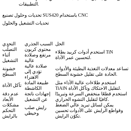
التطبيقات.
تحديات وحلول تصنيع SUS420 باستخدام CNC
تحديات التشغيل والحلول
الحل
السبب الجذري
التحدي
محتوى كربون
التصلّب
استخدم أدوات كربيد بطلاء TiN
مرتفع وصلادة
أثناء
لتحسين عمر الأداة.
عالية
التشغيل
صلادة عالية
تساعد معدلات التغذية البطيئة والأدوات
خشونة
تؤدي إلى
الحادة على تقليل خشونة السطح.
السطح
الاهتراء
استخدم طلاءات عالية الأداء مثل
طبيعة المادة
تآكل الأداة
TiAlN لتقليل الاحتكاك وتآكل الأداة.
الكاشطة
استخدم قطعًا منخفض السرعة وتبريدًا
إجهادات ناتجة
عدم دقة
كافيًا لتقليل التشوه الحراري.
عن التشغيل
الأبعاد
يمكن لسائل تبريد عالي الضغط
مشكلات
رايش صلب
وقواطع الرايش على الأدوات تحسين
التحكم
وخيطي
تكوّن الرايش.
بالرايش