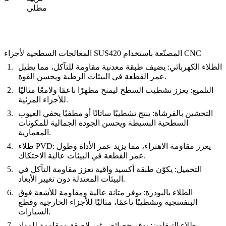
مطلي
المعالجات السطحية لأجزاء SUS420 المصنّعة باستخدام CNC
الطلاء الكهربائي
: يضيف طبقة معدنية مقاومة للتآكل، مما يطيل
عمر القطعة في البيئات الرطبة ويحسن القوة.
التلميع
: يعزز تشطيب السطح ليمنح مظهرًا ناعمًا ولامعًا مثاليًا
للأجزاء المرئية.
التخشين بالفرشاة
: ينتج تشطيبًا ساتانًا أو مطفيًا يخفي العيوب
السطحية البسيطة ويحسن الجودة الجمالية للمكونات
المعمارية.
: يعزز مقاومة الاهتراء، مما يزيد عمر الأداة وطول
طلاء PVD
عمر القطعة في البيئات عالية الاحتكاك.
التخميل
: يكوّن طبقة أكسيد واقية تعزز مقاومة التآكل في
البيئات المعتدلة دون تغيير الأبعاد.
الطلاء بالبودرة
: يوفر متانة عالية ومقاومة للأشعة فوق
البنفسجية وتشطيبًا ناعمًا، مثاليًا للأجزاء الخارجية وقطع
السيارات.
طلاء التيفلون
: يوفر خصائص غير لاصقة ومقاومة للمواد