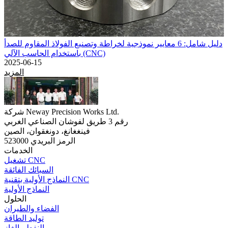
دليل شامل: 6 معايير نموذجية لخراطة وتصنيع الفولاذ المقاوم للصدأ
باستخدام الحاسب الآلي (CNC)
2025-06-15
المزيد
شركة Neway Precision Works Ltd.
رقم 3 طريق لفوشان الصناعي الغربي
فينغغانغ، دونغقوان، الصين
الرمز البريدي 523000
الخدمات
تشغيل CNC
السبائك الفائقة
النماذج الأولية بتقنية CNC
النماذج الأولية
الحلول
الفضاء والطيران
توليد الطاقة
النفط والغاز