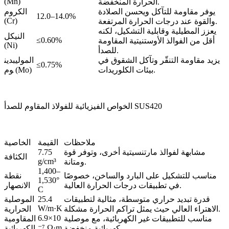
(Mn)
الحرارة المنخفضة.
يوفر مقاومة للتآكل ويحسن الصلادة
الكروم
12.0–14.0%
(Cr)
والقوة عند درجات الحرارة المرتفعة.
يعزز المطيلية وقابلية التشكيل، لكنه
النيكل
≤0.60%
أقل من الفوالذ الأوستنيتية المقاومة
(Ni)
للصدأ.
يزيد مقاومة التنقّر وتآكل الشقوق في
الموليبدين
≤0.75%
بيئات الكلوريدات.
وم (Mo)
الخواص الفيزيائية للفولاذ المقاوم للصدأ SUS420
ملاحظات
القيمة
الخاصية
مشابهة لفوالذ مارتنسيتية أخرى، وتوفر قوة
7.75
الكثافة
g/cm³
ومتانة.
1,400–
مناسب للتشكيل على البارد والساخن، خصوصًا
نقطة
1,530°
في تطبيقات درجات الحرارة العالية.
الانصهار
C
قدرة تبديد حراري متوسطة، مثالية لتطبيقات
25.4
الموصلية
W/m·K
الاهتراء العالي حيث يمثل تراكم الحرارة مشكلة.
الحرارية
6.9×10
مناسب للتطبيقات غير الكهربائية، مع موصلية
المقاومية
⁻⁷ Ω·m
كهربائية منخفضة.
الكهربائية