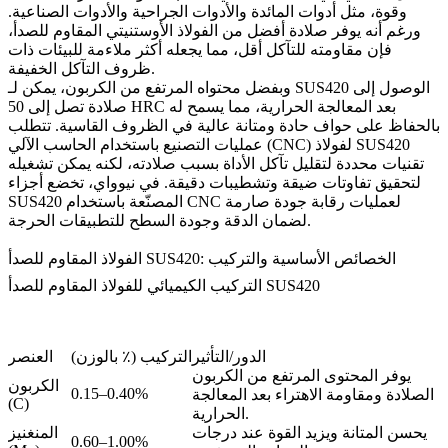
وقوة، مثل أدوات المائدة والأدوات الجراحية والأدوات الصناعية.
ورغم أنه يوفر صلادة أفضل من الفولاذ الأوستنيتي المقاوم للصدأ،
فإن مقاومته للتآكل أقل، مما يجعله أكثر ملاءمة للبيئات ذات
ظروف التآكل الخفيفة.
وبفضل محتواه المرتفع من الكربون، يمكن لـ SUS420 الوصول إلى
صلادة تصل إلى 50 HRC بعد المعالجة الحرارية، مما يسمح له
بالحفاظ على حواف حادة ومتانة عالية في الظروف القاسية. تتطلب
لفولاذ SUS420
عمليات التصنيع باستخدام الحاسب الآلي (CNC)
تقنيات محددة لتقليل تآكل الأداة بسبب صلادته، لكنه يمكن تشغيله
لتحقيق تفاوتات ضيقة وتشطيبات دقيقة. في نيوواي، تخضع
أجزاء
لعمليات رقابة جودة صارمة
SUS420 المصنّعة باستخدام CNC
لضمان الدقة وجودة السطح للتطبيقات الحرجة.
الفولاذ المقاوم للصدأ SUS420: الخصائص الأساسية والتركيب
التركيب الكيميائي للفولاذ المقاوم للصدأ SUS420
الدور/التأثير
التركيب (٪ بالوزن)
العنصر
يوفر المحتوى المرتفع من الكربون
الكربون
0.15–0.40%
الصلادة ومقاومة الاهتراء بعد المعالجة
(C)
الحرارية.
يحسن المتانة ويزيد القوة عند درجات
المنغنيز
0.60–1.00%