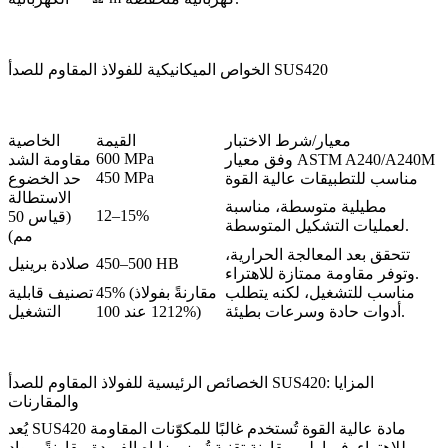
الخواص الميكانيكية للفولاذ المقاوم للصدأ SUS420
معيار/شرط الاختبار
القيمة
الخاصية
600 MPa
وفق معيار ASTM A240/A240M
مقاومة الشد
450 MPa
مناسب للتطبيقات عالية القوة
حد الخضوع
الاستطالة
مطيلية متوسطة، مناسبة
12–15%
(قياس 50
لعمليات التشكيل المتوسطة.
مم)
تتحقق بعد المعالجة الحرارية،
450–500 HB
صلادة برينيل
وتوفر مقاومة ممتازة للاهتراء.
مناسب للتشغيل، لكنه يتطلب
45% (مقارنةً بفولاذ
تصنيف قابلية
أدوات حادة وسرعات بطيئة.
1212 عند 100%)
التشغيل
الخصائص الرئيسية للفولاذ المقاوم للصدأ SUS420: المزايا
والمقارنات
يُعد SUS420 مادة عالية القوة تُستخدم غالبًا للمكوّنات المقاومة
للاهتراء. فيما يلي مقارنة تقنية تُبرز مزاياه الفريدة مقارنةً بمواد