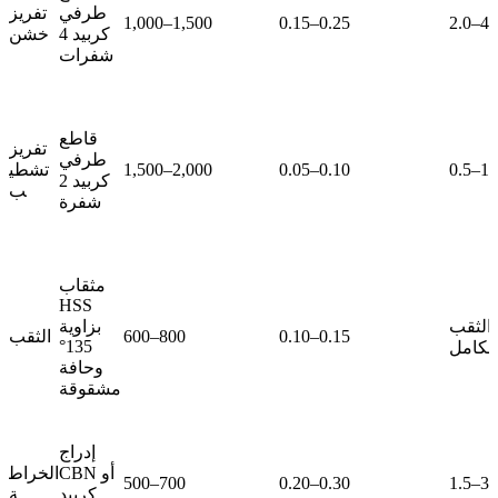
طرفي
تفريز
1,000–1,500
0.15–0.25
2.0–4.
كربيد 4
خشن
شفرات
قاطع
تفريز
طرفي
0.5–1.
0.05–0.10
1,500–2,000
تشطي
كربيد 2
ب
شفرة
مثقاب
HSS
الثقب
بزاوية
0.10–0.15
600–800
الثقب
135°
الكامل
وحافة
مشقوقة
إدراج
CBN أو
الخراط
500–700
0.20–0.30
1.5–3.
كربيد
ة