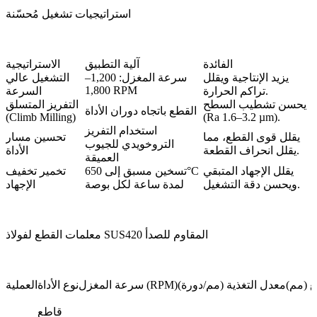
استراتيجيات تشغيل مُحسّنة
الفائدة
آلية التطبيق
الاستراتيجية
يزيد الإنتاجية ويقلل
سرعة المغزل: 1,200–
التشغيل عالي
1,800 RPM
تراكم الحرارة.
السرعة
يحسن تشطيب السطح
التفريز المتسلق
القطع باتجاه دوران الأداة
(Climb Milling)
(Ra 1.6–3.2 µm).
استخدام التفريز
يقلل قوى القطع، مما
تحسين مسار
التروخويدي للجيوب
يقلل انحراف القطعة.
الأداة
العميقة
يقلل الإجهاد المتبقي
تسخين مسبق إلى 650°C
تخمير تخفيف
ويحسن دقة التشغيل.
لمدة ساعة لكل بوصة
الإجهاد
معلمات القطع لفولاذ SUS420 المقاوم للصدأ
 (مم)
معدل التغذية (مم/دورة)
سرعة المغزل (RPM)
نوع الأداة
العملية
قاطع