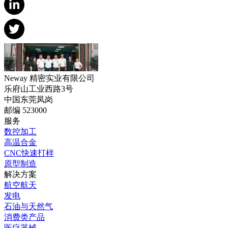
Neway 精密实业有限公司
乐府山工业西路3号
中国东莞凤岗
邮编 523000
服务
数控加工
高温合金
CNC快速打样
原型制造
解决方案
航空航天
发电
石油与天然气
消费类产品
医疗器械