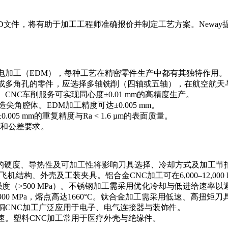
维CAD文件，将有助于加工工程师准确报价并制定工艺方案。
Neway
电加工（EDM），每种工艺在精密零件生产中都有其独特作用。
或多角孔的零件，应选择
多轴铣削
（四轴或五轴），在航空航天
。
CNC车削服务
可实现同心度±0.01 mm的高精度生产。
造尖角腔体。
EDM加工
精度可达±0.005 mm。
0.005 mm的重复精度与Ra < 1.6 µm的表面质量。
征和公差要求。
的硬度、导热性及可加工性将影响刀具选择、冷却方式及加工节
用于飞机结构、外壳及工装夹具。
铝合金CNC加工
可在6,000–12
（>500 MPa）。
不锈钢加工
需采用优化冷却与低进给速率以
 MPa，熔点高达1660°C。
钛合金加工
需采用低速、高扭矩刀
铜CNC加工
广泛应用于电子、电气连接器与装饰件。
速。
塑料CNC加工
常用于医疗外壳与绝缘件。