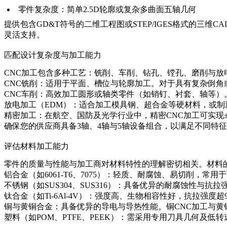
零件复杂度：简单2.5D轮廓或复杂多曲面五轴几何
提供包含GD&T符号的二维工程图或STEP/IGES格式的三
灵活支持。
匹配设计复杂度与加工能力
CNC加工包含多种工艺：铣削、车削、钻孔、镗孔、磨削与放
CNC铣削：适用于平面、槽位与轮廓加工。对于具有复杂倒角
CNC车削：高效加工圆形或轴类零件（如销钉、衬套、轴等）
放电加工（EDM）：适合加工模具钢、超合金等硬材料，或制
精密加工：在航空、国防及光学行业中，
精密CNC加工
可实现±
确保您的供应商具备3轴、4轴与5轴设备组合，以满足不同特
评估材料加工能力
零件的质量与性能与加工商对材料特性的理解密切相关。材料
铝合金（如6061-T6、7075）：轻质、耐腐蚀、易切削，常
不锈钢（如SUS304、SUS316）：具备优异的耐腐蚀性与抗拉强度
钛合金（如Ti-6Al-4V）：强度高、生物相容性好，抗拉强度超900
铜与黄铜合金：具备优异的导电与导热性能。
铜CNC加工
与
黄
塑料（如POM、PTFE、PEEK）：需采用专用刀具几何及低转