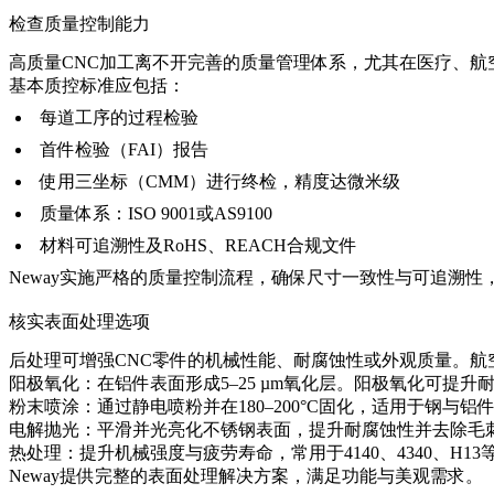
检查质量控制能力
高质量CNC加工离不开完善的质量管理体系，尤其在医疗、航
基本质控标准应包括：
每道工序的过程检验
首件检验（FAI）报告
使用三坐标（CMM）进行终检，精度达微米级
质量体系：ISO 9001或AS9100
材料可追溯性及RoHS、REACH合规文件
Neway
实施严格的质量控制流程，确保尺寸一致性与可追溯性，
核实表面处理选项
后处理可增强CNC零件的机械性能、耐腐蚀性或外观质量。
阳极氧化：在铝件表面形成5–25 µm氧化层。
阳极氧化
可提升
粉末喷涂：通过静电喷粉并在180–200°C固化，适用于钢与
电解抛光：平滑并光亮化不锈钢表面，提升耐腐蚀性并去除毛
热处理：提升机械强度与疲劳寿命，常用于4140、4340、H13
Neway提供完整的
表面处理
解决方案，满足功能与美观需求。