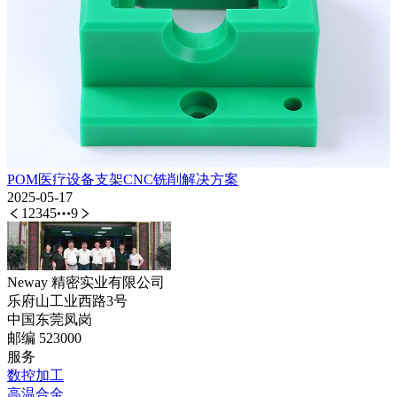
POM医疗设备支架CNC铣削解决方案
2025-05-17
1
2
3
4
5
9
Neway 精密实业有限公司
乐府山工业西路3号
中国东莞凤岗
邮编 523000
服务
数控加工
高温合金