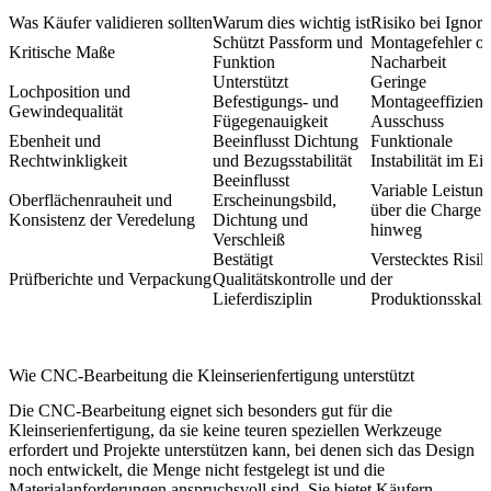
Was Käufer validieren sollten
Warum dies wichtig ist
Risiko bei Ignori
Schützt Passform und
Montagefehler o
Kritische Maße
Funktion
Nacharbeit
Unterstützt
Geringe
Lochposition und
Befestigungs- und
Montageeffizien
Gewindequalität
Fügegenauigkeit
Ausschuss
Ebenheit und
Beeinflusst Dichtung
Funktionale
Rechtwinkligkeit
und Bezugsstabilität
Instabilität im Ei
Beeinflusst
Variable Leistun
Oberflächenrauheit und
Erscheinungsbild,
über die Charge
Konsistenz der Veredelung
Dichtung und
hinweg
Verschleiß
Bestätigt
Verstecktes Risik
Prüfberichte und Verpackung
Qualitätskontrolle und
der
Lieferdisziplin
Produktionsskali
Wie CNC-Bearbeitung die Kleinserienfertigung unterstützt
Die
CNC-Bearbeitung
eignet sich besonders gut für die
Kleinserienfertigung, da sie keine teuren speziellen Werkzeuge
erfordert und Projekte unterstützen kann, bei denen sich das Design
noch entwickelt, die Menge nicht festgelegt ist und die
Materialanforderungen anspruchsvoll sind. Sie bietet Käufern