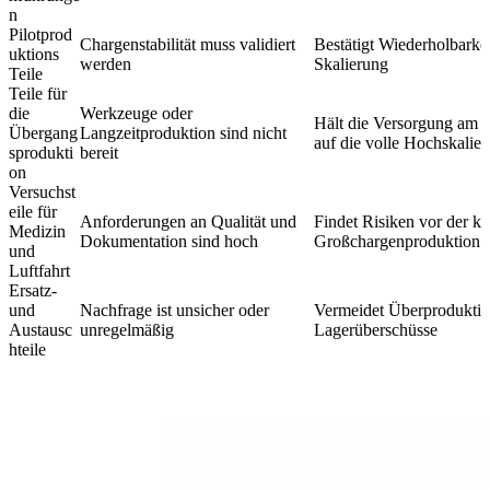
n
Pilotprod
Chargenstabilität muss validiert
Bestätigt Wiederholbarkei
uktions
werden
Skalierung
Teile
Teile für
die
Werkzeuge oder
Hält die Versorgung am 
Übergang
Langzeitproduktion sind nicht
auf die volle Hochskalie
sprodukti
bereit
on
Versuchst
eile für
Anforderungen an Qualität und
Findet Risiken vor der ko
Medizin
Dokumentation sind hoch
Großchargenproduktion
und
Luftfahrt
Ersatz-
und
Nachfrage ist unsicher oder
Vermeidet Überprodukti
Austausc
unregelmäßig
Lagerüberschüsse
hteile