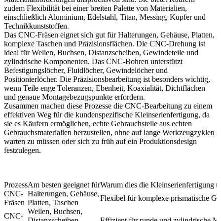
zudem Flexibilität bei einer breiten Palette von Materialien,
einschließlich Aluminium, Edelstahl, Titan, Messing, Kupfer und
Technikkunststoffen.
Das
CNC-Fräsen
eignet sich gut für Halterungen, Gehäuse, Platten,
komplexe Taschen und Präzisionsflächen. Die
CNC-Drehung
ist
ideal für Wellen, Buchsen, Distanzscheiben, Gewindeteile und
zylindrische Komponenten. Das
CNC-Bohren
unterstützt
Befestigungslöcher, Fluidlöcher, Gewindelöcher und
Positionierlöcher. Die
Präzisionsbearbeitung
ist besonders wichtig,
wenn Teile enge Toleranzen, Ebenheit, Koaxialität, Dichtflächen
und genaue Montagebezugspunkte erfordern.
Zusammen machen diese Prozesse die CNC-Bearbeitung zu einem
effektiven Weg für die kundenspezifische Kleinserienfertigung, da
sie es Käufern ermöglichen, echte Gebrauchsteile aus echten
Gebrauchsmaterialien herzustellen, ohne auf lange Werkzeugzyklen
warten zu müssen oder sich zu früh auf ein Produktionsdesign
festzulegen.
Prozess
Am besten geeignet für
Warum dies die Kleinserienfertigung un
CNC-
Halterungen, Gehäuse,
Flexibel für komplexe prismatische G
Fräsen
Platten, Taschen
Wellen, Buchsen,
CNC-
Distanzscheiben,
Effizient für runde und zylindrische 