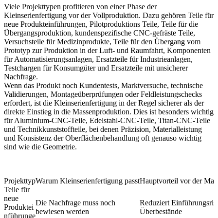
Viele Projekttypen profitieren von einer Phase der
Kleinserienfertigung vor der Vollproduktion. Dazu gehören Teile für
neue Produkteinführungen, Pilotproduktions Teile, Teile für die
Übergangsproduktion, kundenspezifische CNC-gefräste Teile,
Versuchsteile für Medizinprodukte, Teile für den Übergang vom
Prototyp zur Produktion in der Luft- und Raumfahrt, Komponenten
für Automatisierungsanlagen, Ersatzteile für Industrieanlagen,
Testchargen für Konsumgüter und Ersatzteile mit unsicherer
Nachfrage.
Wenn das Produkt noch Kundentests, Marktversuche, technische
Validierungen, Montageüberprüfungen oder Feldleistungschecks
erfordert, ist die Kleinserienfertigung in der Regel sicherer als der
direkte Einstieg in die Massenproduktion. Dies ist besonders wichtig
für
Aluminium-CNC-Teile
,
Edelstahl-CNC-Teile
,
Titan-CNC-Teile
und
Technikkunststoffteile
, bei denen Präzision, Materialleistung
und Konsistenz der Oberflächenbehandlung oft genauso wichtig
sind wie die Geometrie.
Projekttyp
Warum Kleinserienfertigung passt
Hauptvorteil vor der Ma
Teile für
neue
Die Nachfrage muss noch
Reduziert Einführungsris
Produktei
bewiesen werden
Überbestände
nführunge