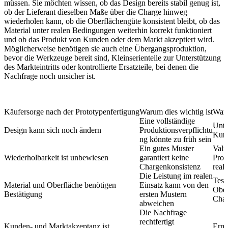
müssen. Sie möchten wissen, ob das Design bereits stabil genug ist,
ob der Lieferant dieselben Maße über die Charge hinweg
wiederholen kann, ob die Oberflächengüte konsistent bleibt, ob das
Material unter realen Bedingungen weiterhin korrekt funktioniert
und ob das Produkt von Kunden oder dem Markt akzeptiert wird.
Möglicherweise benötigen sie auch eine Übergangsproduktion,
bevor die Werkzeuge bereit sind, Kleinserienteile zur Unterstützung
des Markteintritts oder kontrollierte Ersatzteile, bei denen die
Nachfrage noch unsicher ist.
Käufersorge nach der Prototypenfertigung
Warum dies wichtig ist
Waru
Eine vollständige
Unter
Design kann sich noch ändern
Produktionsverpflichtu
Kurz
ng könnte zu früh sein
Ein gutes Muster
Valid
Wiederholbarkeit ist unbewiesen
garantiert keine
Prod
Chargenkonsistenz
real
Die Leistung im realen
Test
Material und Oberfläche benötigen
Einsatz kann von den
Ober
Bestätigung
ersten Mustern
Cha
abweichen
Die Nachfrage
rechtfertigt
Kunden- und Marktakzeptanz ist
Ermö