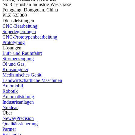
Nr. 3 Lefushan Industrie-Weststraße
Fenggang, Dongguan, China
PLZ 523000
Dienstleistungen
CNC-Bearbeitung
Superlegierungen
CNC-Prototypenbearbeitung
Prototyping
Lösungen
Luft- und Raumfahrt
Stromerzeugung
Öl und Gas
Konsumgüter
Medizinisches Gerät
Landwirtschaftliche Maschinen
Automobil
Robotik
Automatisierung
Industrieanlagen
Nuklear
Über
NewayPrecision
Qualitätssicherung
Partner
Fallstudie