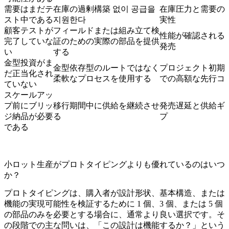
需要はまだテ
在庫の過剰構築 없이 공급을
在庫圧力と需要の
スト中である
지원한다
実性
顧客テストが
フィールドまたは組み立て検
性能が確認される
完了していな
証のための実際の部品を提供
発売
い
する
金型投資がま
金型依存型のルートではなく
プロジェクト初期
だ正当化され
柔軟なプロセスを使用する
での高額な先行コ
ていない
スケールアッ
プ前にブリッ
移行期間中に供給を継続させ
発売遅延と供給ギ
ジ納品が必要
る
プ
である
小ロット生産がプロトタイピングよりも優れているのはいつ
か？
プロトタイピング
は、購入者が設計形状、基本構造、または
機能の実現可能性を検証するために 1 個、3 個、または 5 個
の部品のみを必要とする場合に、通常より良い選択です。そ
の段階での主な問いは、「この設計は機能するか？」という