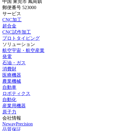
中国 東莞市 鳳崗鎮
郵便番号 523000
サービス
CNC加工
超合金
CNC試作加工
プロトタイピング
ソリューション
航空宇宙・航空産業
発電
石油・ガス
消費財
医療機器
農業機械
自動車
ロボティクス
自動化
産業用機器
原子力
会社情報
NewayPrecision
品質保証