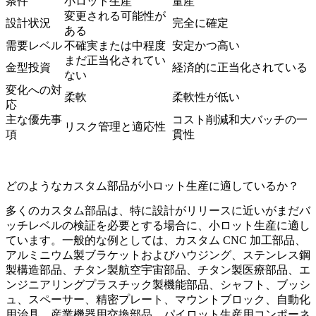
条件
小ロット生産
量産
変更される可能性が
設計状況
完全に確定
ある
需要レベル
不確実または中程度
安定かつ高い
まだ正当化されてい
金型投資
経済的に正当化されている
ない
変化への対
柔軟
柔軟性が低い
応
主な優先事
コスト削減和大バッチの一
リスク管理と適応性
項
貫性
どのようなカスタム部品が小ロット生産に適しているか？
多くのカスタム部品は、特に設計がリリースに近いがまだバ
ッチレベルの検証を必要とする場合に、小ロット生産に適し
ています。一般的な例としては、カスタム CNC 加工部品、
アルミニウム製ブラケットおよびハウジング、ステンレス鋼
製構造部品、チタン製航空宇宙部品、チタン製医療部品、エ
ンジニアリングプラスチック製機能部品、シャフト、ブッシ
ュ、スペーサー、精密プレート、マウントブロック、自動化
用治具、産業機器用交換部品、パイロット生産用コンポーネ