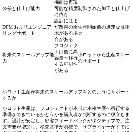
機能は再現
公差と仕上げ能力
可能な精度
制御された加工と仕上げ
に依存
設計にはま
DFM およびエンジニア
だ改善の余
生産開始前の迅速な技術
リングサポート
地がある場
ク
合がある
プロジェク
トは後に高
将来のスケールアップ能
小ロットから生産スケー
容量へ移行
力
のサポート
する可能性
がある
小ロット生産が将来のスケールアップをどのようにサポート
するか
小ロット生産は、プロジェクトが本当に
本格生産
へ移行する
準備ができているかどうかを購入者が判断するのに役立ちま
す。設計が安定し、顧客フィードバックがポジティブで、注
文需要が増加し、検査基準が明確で、サプライヤーがすでに