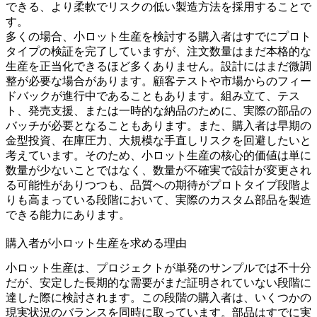
できる、より柔軟でリスクの低い製造方法を採用することで
す。
多くの場合、小ロット生産を検討する購入者はすでに
プロト
タイプの検証
を完了していますが、注文数量はまだ本格的な
生産を正当化できるほど多くありません。設計にはまだ微調
整が必要な場合があります。顧客テストや市場からのフィー
ドバックが進行中であることもあります。組み立て、テス
ト、発売支援、または一時的な納品のために、実際の部品の
バッチが必要となることもあります。また、購入者は早期の
金型投資、在庫圧力、大規模な手直しリスクを回避したいと
考えています。そのため、小ロット生産の核心的価値は単に
数量が少ないことではなく、数量が不確実で設計が変更され
る可能性がありつつも、品質への期待がプロトタイプ段階よ
りも高まっている段階において、実際のカスタム部品を製造
できる能力にあります。
購入者が小ロット生産を求める理由
小ロット生産は、プロジェクトが単発のサンプルでは不十分
だが、安定した長期的な需要がまだ証明されていない段階に
達した際に検討されます。この段階の購入者は、いくつかの
現実状況のバランスを同時に取っています。部品はすでに実