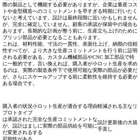
際の製品として機能する必要がありますが、企業は量産コス
トや金型構造へのコミットメントを早すぎる時期に行いたく
ないと考えています。設計は最終段階に近いかもしれません
が、完全に確定していません。顧客の承認が保留中の場合も
あります。長期的な計画が整う前に、生産立ち上げのために
ブリッジ部品が必要となることもあります。
これは、材料性能、寸法の一貫性、表面仕上げ、納期の信頼
性すべてが、より大きな生産コミットメントを行う前に証明
される必要がある、カスタム機械部品や
CNC 加工部品
で特
に一般的です。言い換えれば、購入者が小ロット生産を求め
るのは、実際の製造条件下で使用可能な実際の部品が必要だ
が、さらにスケールアップする前に柔軟性を維持する必要が
ある場合です。
購入者の状況
小ロット生産が適合する理由
軽減される主なリ
プロトタイプ
は承認された
完全な生産コミットメントな
設計更新後の大規
が、設計はま
しに実際の部品供給を可能に
手直し
だ変更される
する
可能性がある