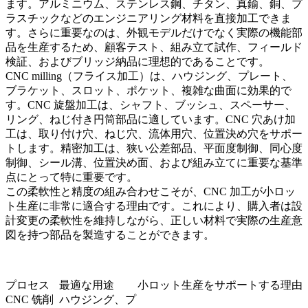
ます。アルミニウム、ステンレス鋼、チタン、真鍮、銅、プ
ラスチックなどのエンジニアリング材料を直接加工できま
す。さらに重要なのは、外観モデルだけでなく実際の機能部
品を生産するため、顧客テスト、組み立て試作、フィールド
検証、およびブリッジ納品に理想的であることです。
CNC milling（フライス加工）
は、ハウジング、プレート、
ブラケット、スロット、ポケット、複雑な曲面に効果的で
す。
CNC 旋盤加工
は、シャフト、ブッシュ、スペーサー、
リング、ねじ付き円筒部品に適しています。
CNC 穴あけ加
工
は、取り付け穴、ねじ穴、流体用穴、位置決め穴をサポー
トします。
精密加工
は、狭い公差部品、平面度制御、同心度
制御、シール溝、位置決め面、および組み立てに重要な基準
点にとって特に重要です。
この柔軟性と精度の組み合わせこそが、CNC 加工が小ロッ
ト生産に非常に適合する理由です。これにより、購入者は設
計変更の柔軟性を維持しながら、正しい材料で実際の生産意
図を持つ部品を製造することができます。
プロセス
最適な用途
小ロット生産をサポートする理由
CNC 铣削
ハウジング、プ