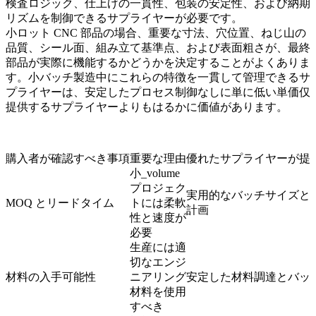
検査ロジック、仕上げの一貫性、包装の安定性、および納期
リズムを制御できるサプライヤーが必要です。
小ロット CNC 部品の場合、重要な寸法、穴位置、ねじ山の
品質、シール面、組み立て基準点、および表面粗さが、最終
部品が実際に機能するかどうかを決定することがよくありま
す。小バッチ製造中にこれらの特徴を一貫して管理できるサ
プライヤーは、安定したプロセス制御なしに単に低い単価仅
提供するサプライヤーよりもはるかに価値があります。
購入者が確認すべき事項
重要な理由
優れたサプライヤーが提
小_volume
プロジェク
実用的なバッチサイズと
MOQ とリードタイム
トには柔軟
計画
性と速度が
必要
生産には適
切なエンジ
材料の入手可能性
ニアリング
安定した材料調達とバッ
材料を使用
すべき