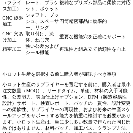
（フライ
レート、ブラケ
複雑なプリズム部品に柔軟に対応
ス加工）
ット、ポケット
シャフト、ブッ
CNC 旋盤
シュ、スペーサ
円筒精密部品に効率的
加工
ー、リング
CNC 穴あ
取り付け、流
重要な機能穴を正確にサポート
け加工
体、ねじ穴
狭い公差および
精密加工
再現性と組み立て信頼性を向上
シール機能
小ロット生産を選択する前に購入者が確認すべき事項
小ロット生産のサプライヤーを選定する前に、購入者は最小
注文数量（MOQ）、リードタイム、単価、材料の入手可能
性、公差能力、表面仕上げオプション、DFM（製造容易性
設計）サポート、検査レポート、バッチの一貫性、設計変更
への柔軟性、サプライヤーの再現性、および将来の生産スケ
ールアップをサポートする能力を慎重に検討する必要があり
ます。小ロット生産は、単に少し多い数量で作られた同じ部
品ではありません。材料バッチ、加工パス、クランプ方法、