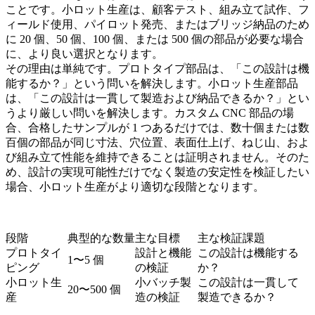
ことです。小ロット生産は、顧客テスト、組み立て試作、フ
ィールド使用、パイロット発売、またはブリッジ納品のため
に 20 個、50 個、100 個、または 500 個の部品が必要な場合
に、より良い選択となります。
その理由は単純です。プロトタイプ部品は、「この設計は機
能するか？」という問いを解決します。小ロット生産部品
は、「この設計は一貫して製造および納品できるか？」とい
うより厳しい問いを解決します。カスタム CNC 部品の場
合、合格したサンプルが 1 つあるだけでは、数十個または数
百個の部品が同じ寸法、穴位置、表面仕上げ、ねじ山、およ
び組み立て性能を維持できることは証明されません。そのた
め、設計の実現可能性だけでなく製造の安定性を検証したい
場合、小ロット生産がより適切な段階となります。
段階
典型的な数量
主な目標
主な検証課題
プロトタイ
設計と機能
この設計は機能する
1〜5 個
ピング
の検証
か？
小ロット生
小バッチ製
この設計は一貫して
20〜500 個
産
造の検証
製造できるか？