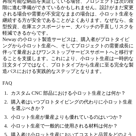
再現可能な納品を実証している場合、プロジェクトは次の段
階に進む準備ができているかもしれません。設計がまだ変更
される場合や需要が不安定なままの場合は、小ロット生産を
継続する方が安全であることがよくあります。なぜなら、金
型投資、在庫エクスポージャー、大バッチの手直しリスクを
軽減できるからです。
Neway の
小ロット製造サービス
は、購入者が
プロトタイピ
ング
から小ロット生産へ、そしてプロジェクトの需要成長に
伴って
量産
および
ワンストップサービス
サポートへと移行す
ることを支援します。これにより、小ロット生産は一時的な
注文タイプではなく、プロトタイプから生産に至る完全な製
造パスにおける実践的なステップとなります。
FAQ
カスタム CNC 部品における小ロット生産とは何か？
購入者はいつプロトタイピングの代わりに小ロット生産
を選ぶべきか？
小ロット生産が量産よりも優れているのはいつか？
小ロット生産で一般的に使用される材料は何か？
購入者は小ロット生産においてコストと品質をどのよう