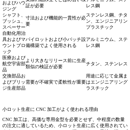
およびハウ
証が必要
レス鋼
ジング
シャフト、
ステンレス鋼、チタ
寸法および機能的一貫性が必
ブッシュ、
ン、エンジニアリン
要
スペーサー
プラスチック
自動化用治
具およびマ
パイロットおよび小バッチ設
アルミニウム、ステ
ウントブロ
備構築でよく使用される
レス鋼
ック
医療および
より大きなリリース前に生産
航空宇宙部
チタン、ステンレス
類似の検証が必要
品
交換部品お
用途に応じて金属ま
よびブリッ
需要が不確実で柔軟性が重要
はエンジニアリング
ジ生産部品
ラスチック
小ロット生産に CNC 加工がよく使われる理由
CNC 加工
は、高価な専用金型を必要とせず、中程度の数量
の注文に適しているため、小ロット生産に広く使用されてい