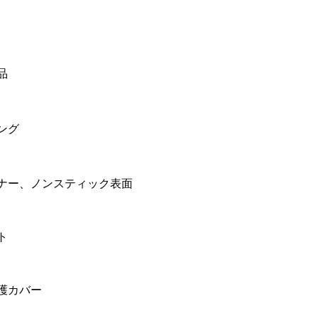
品
ング
ナー、ノンスティック表面
ト
護カバー