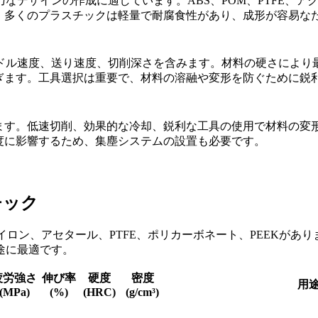
巧なデザインの作成に適しています。ABS、POM、PTFE、
。多くのプラスチックは軽量で耐腐食性があり、成形が容易な
ル速度、送り速度、切削深さを含みます。材料の硬さにより最適な
ぎます。工具選択は重要で、材料の溶融や変形を防ぐために鋭
ます。低速切削、効果的な冷却、鋭利な工具の使用で材料の変
度に影響するため、集塵システムの設置も必要です。
チック
イロン、アセタール、PTFE、ポリカーボネート、PEEKが
途に最適です。
疲労強さ
伸び率
硬度
密度
用
(MPa)
(%)
(HRC)
(g/cm³)