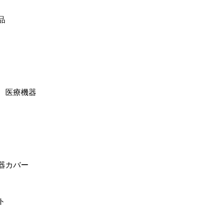
品
、医療機器
器カバー
ト