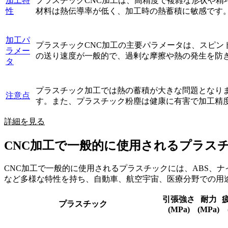
加工特
プラスチックCNC加工は、高精度で複雑な形状や精
性
材料は熱伝導率が低く、加工時の熱蓄積に敏感です
加工パ
プラスチックCNC加工の主要パラメータは、スピンド
ラメー
の送り速度が一般的で、過剰な摩擦や熱の発生を防
タ
プラスチック加工では熱の蓄積が大きな問題となり
注意点
す。また、プラスチック粉塵は健康に有害で加工精
詳細を見る
CNC加工で一般的に使用されるプラス
CNC加工で一般的に使用されるプラスチックには、ABS、ナ
など多様な特性を持ち、自動車、航空宇宙、医療分野での用
引張強さ
耐力
プラスチック
(MPa)
(MPa)