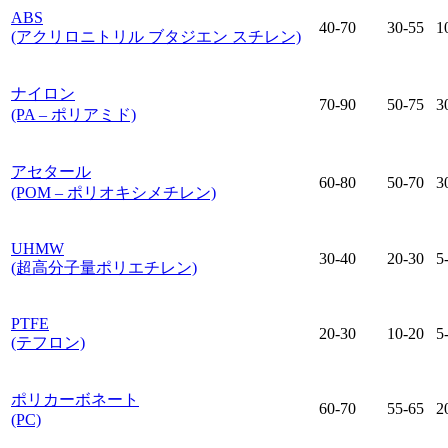
ABS
40-70
30-55
1
(アクリロニトリル ブタジエン スチレン)
ナイロン
70-90
50-75
3
(PA – ポリアミド)
アセタール
60-80
50-70
3
(POM – ポリオキシメチレン)
UHMW
30-40
20-30
5
(超高分子量ポリエチレン)
PTFE
20-30
10-20
5
(テフロン)
ポリカーボネート
60-70
55-65
2
(PC)