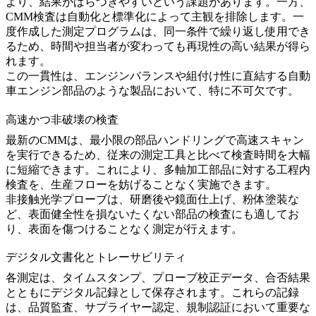
より、結果がばらつきやすいという課題があります。一方、
CMM検査は自動化と標準化によって主観を排除します。一
度作成した測定プログラムは、同一条件で繰り返し使用でき
るため、時間や担当者が変わっても再現性の高い結果が得ら
れます。
この一貫性は、エンジンバランスや組付け性に直結する自動
車エンジン部品のような製品において、特に不可欠です。
高速かつ非破壊の検査
最新のCMMは、最小限の部品ハンドリングで高速スキャン
を実行できるため、従来の測定工具と比べて検査時間を大幅
に短縮できます。これにより、
多軸加工
部品に対する工程内
検査を、生産フローを妨げることなく実施できます。
非接触光学プローブは、研磨後や
鏡面仕上げ
、
粉体塗装
な
ど、表面健全性を損ないたくない部品の検査にも適してお
り、表面を傷つけることなく測定が行えます。
デジタル文書化とトレーサビリティ
各測定は、タイムスタンプ、プローブ校正データ、合否結果
とともにデジタル記録として保存されます。これらの記録
は、品質監査、サプライヤー認定、規制認証において重要な