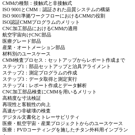
CMMの種類：接触式と非接触式
ISO 9001とCMM：認証された品質システムの構築
ISO 9001準拠ワークフローにおけるCMMの役割
ISO認証CMMプログラムのメリット
CNC加工部品におけるCMMの適用
航空宇宙向けCNC部品
医療グレード部品
産業・オートメーション部品
材料別のユースケース
CMM検査プロセス：セットアップからレポート作成まで
ステップ1：部品セットアップと治具アライメント
ステップ2：測定プログラムの作成
ステップ3：データ取得と測定実行
ステップ4：レポート作成とデータ解析
CNC加工部品検査にCMMを用いるメリット
高精度な寸法検証
再現性と客観性の向上
高速かつ非破壊の検査
デジタル文書化とトレーサビリティ
医療・航空宇宙・産業プロジェクトからのユースケース
医療：PVDコーティングを施したチタン外科用インプラン