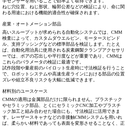
学センサーを用いることで効率よく取得できます。
ねじ穴位置、ねじ形状、輪郭公差などの検証により、命に関
わる用途における機能的適合性が確保されます。
産業・オートメーション部品
高いスループットが求められる自動化システムでは、CMM
検査によって、カスタムダウエルピン、モータースピンド
ル、支持ブッシングなどの標準部品を検証します。たとえ
ば、自動化用治具に使用される
炭素鋼製クランプアクセサリ
ー
では、ボアの芯出しや平行度などが重要であり、CMMは
これらのパラメータの検証に最適です。
試作段階や量産前のパイロット生産時に寸法検証を行うこと
で、ロボットシステムや高速生産ラインにおける部品の位置
ズレや組立不良リスクを大幅に低減できます。
材料別のユースケース
CMMの適用は金属部品だけに限られません。プラスチック
やセラミック部品、とくに
セラミックCNC加工
やプラスチ
ック加工と組み合わせた場合にも、寸法検証に活用できま
す。レーザースキャナなどの非接触CMMシステムを用いれ
ば、柔らかい材料であっても表面を変形させることなく、正