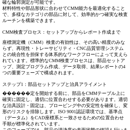
確な輪郭測定が可能です。
材料特性や部品形状に合わせてCMM能力を最適化すること
で、多様なカテゴリの部品に対して、効率的かつ確実な検査
ルーチンを構築できます。
CMM検査プロセス：セットアップからレポート作成まで
座標測定機（CMM）検査の有効性は、その高い精度のみな
らず、再現性・トレーサビリティ・CNC品質管理システム
との統合性を担保する体系的なワークフローによって支えら
れています。標準的なCMM検査プロセスは、部品セットア
ップ、測定プログラム作成、データ取得、結果レポートの4
つの重要フェーズで構成されます。
ステップ1：部品セットアップと治具アライメント
������定を開始する前に、部品をCMMテーブル上に
確実に固定し、適切に位置合わせする必要があります。適切
な治具設計・固定は、プロービング中の安定性を確保し、変
形のリスクを排除します。ISO 9001認証環境では、基準点
（データム）をCAD座標系と一致させるための位置合わせ
手順が標準化されています。
このフェーズでは、部品の清浄度や表面状態の確認も行いま