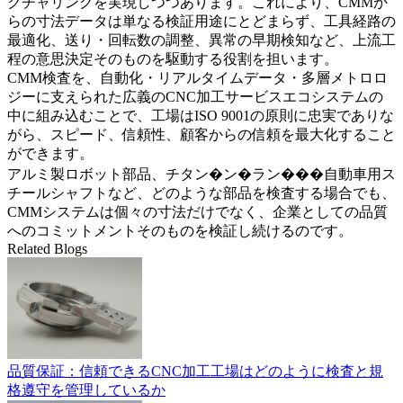
クチャリングを実現しつつあります。これにより、CMMか
らの寸法データは単なる検証用途にとどまらず、工具経路の
最適化、送り・回転数の調整、異常の早期検知など、上流工
程の意思決定そのものを駆動する役割を担います。
CMM検査を、自動化・リアルタイムデータ・多層メトロロ
ジーに支えられた広義の
CNC加工サービス
エコシステムの
中に組み込むことで、工場はISO 9001の原則に忠実でありな
がら、スピード、信頼性、顧客からの信頼を最大化すること
ができます。
アルミ製ロボット部品
、
チタン�ン�ラン�
��
自動車用ス
チールシャフト
など、どのような部品を検査する場合でも、
CMMシステムは個々の寸法だけでなく、企業としての品質
へのコミットメントそのものを検証し続けるのです。
Related Blogs
品質保証：信頼できるCNC加工工場はどのように検査と規
格遵守を管理しているか