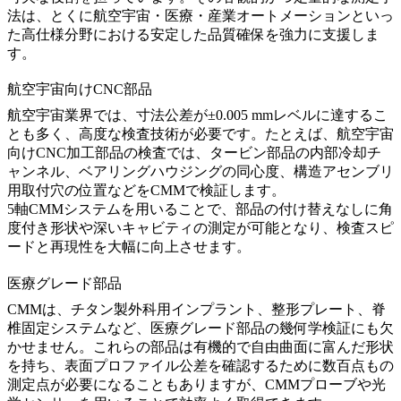
法は、とくに航空宇宙・医療・産業オートメーションといっ
た高仕様分野における安定した品質確保を強力に支援しま
す。
航空宇宙向けCNC部品
航空宇宙業界では、寸法公差が±0.005 mmレベルに達するこ
とも多く、高度な検査技術が必要です。たとえば、
航空宇宙
向けCNC加工部品
の検査では、タービン部品の内部冷却チ
ャンネル、ベアリングハウジングの同心度、構造アセンブリ
用取付穴の位置などをCMMで検証します。
5軸CMMシステムを用いることで、部品の付け替えなしに角
度付き形状や深いキャビティの測定が可能となり、検査スピ
ードと再現性を大幅に向上させます。
医療グレード部品
CMMは、
チタン製外科用インプラント
、整形プレート、脊
椎固定システムなど、医療グレード部品の幾何学検証にも欠
かせません。これらの部品は有機的で自由曲面に富んだ形状
を持ち、表面プロファイル公差を確認するために数百点もの
測定点が必要になることもありますが、CMMプローブや光