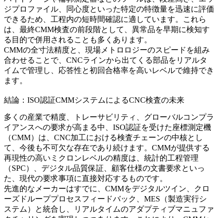
ジプロファイル、同心度といった特定の特徴量を迅速に評価
できるため、工程内の短時間確認に適しています。これら
は、最終CMM検査の前段階として、異常品を早期に検知す
る目的で併用されることも多くあります。
CMMの全寸法精度と、現場メトロロジーのスピードを組み
合わせることで、CNCラインから出てくる部品をリアルタ
イムで管理し、応答性と初回合格率を高いレベルで維持でき
ます。
結論：ISO認証CMMシステムによるCNC検査の未来
多くの産業で精度、トレーサビリティ、グローバルコンプラ
イアンスへの要求が高まる中、ISO認証を受けた座標測定機
（CMM）は、CNC加工における検査チェーンの中核とし
て、今後も不可欠な存在であり続けます。CMMが提供する
再現性の高いミクロンレベルの精度は、統計的工程管理
（SPC）、デジタル品質保証、顧客仕様の文書要求といっ
た、現代の要求事項に直接対応するものです。
先進的なメーカーはすでに、CMMをデジタルツイン、クロ
ーズドループプロセスフィードバック、MES（製造実行シ
ステム）と統合し、リアルタイムのアダプティブマニュファ