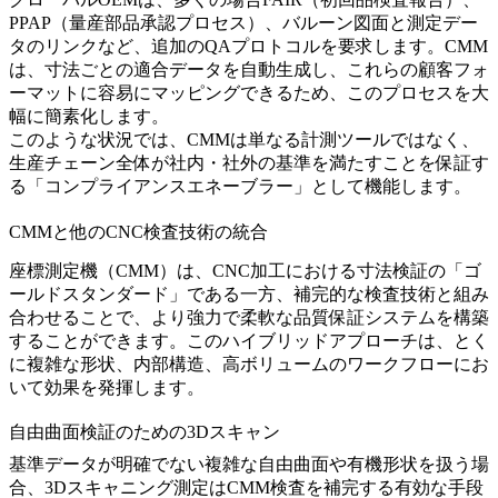
PPAP（量産部品承認プロセス）、バルーン図面と測定デー
タのリンクなど、追加のQAプロトコルを要求します。CMM
は、寸法ごとの適合データを自動生成し、これらの顧客フォ
ーマットに容易にマッピングできるため、このプロセスを大
幅に簡素化します。
このような状況では、CMMは単なる計測ツールではなく、
生産チェーン全体が社内・社外の基準を満たすことを保証す
る「コンプライアンスエネーブラー」として機能します。
CMMと他のCNC検査技術の統合
座標測定機（CMM）は、CNC加工における寸法検証の「ゴ
ールドスタンダード」である一方、補完的な検査技術と組み
合わせることで、より強力で柔軟な品質保証システムを構築
することができます。このハイブリッドアプローチは、とく
に複雑な形状、内部構造、高ボリュームのワークフローにお
いて効果を発揮します。
自由曲面検証のための3Dスキャン
基準データが明確でない複雑な自由曲面や有機形状を扱う場
合、
3Dスキャニング測定
はCMM検査を補完する有効な手段