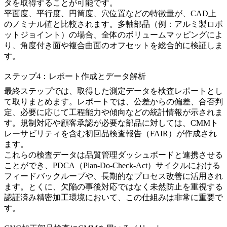
タを取得することが可能です。
平面度、平行度、円筒度、穴位置などの特徴量が、CAD上
のノミナル値と比較されます。多軸部品（例：アルミ製ロボ
ットジョイント）の場合、全体のボリュームマッピングによ
り、角度付き面や複合曲面のオフセットを総合的に検証しま
す。
ステップ4：レポート作成とデータ解析
最終ステップでは、取得した測定データを検査レポートとし
て取りまとめます。レポートでは、公差からの偏差、合否判
定、必要に応じて工程能力や傾向などの統計情報が示されま
す。規制対応や顧客承認が必要な部品に対しては、CMMト
レーサビリティを含む初回品検査報告（FAIR）が作成され
ます。
これらの検査データは品質管理ダッシュボードと連携させる
ことができ、PDCA（Plan-Do-Check-Act）サイクルにおける
フィードバックループや、長期的なプロセス改善に活用され
ます。とくに、欠陥の事後対応ではなく未然防止を重視する
認証済み
精密加工環境
において、この仕組みは非常に重要で
す。