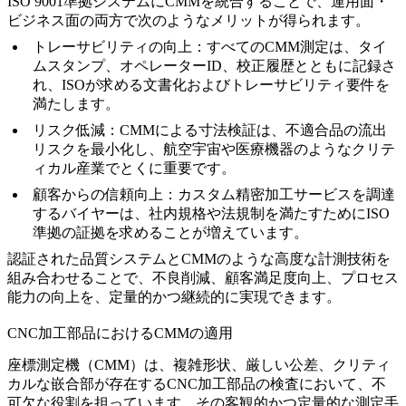
ISO 9001準拠システムにCMMを統合することで、運用面・
ビジネス面の両方で次のようなメリットが得られます。
トレーサビリティの向上：
すべてのCMM測定は、タイ
ムスタンプ、オペレーターID、校正履歴とともに記録さ
れ、ISOが求める文書化およびトレーサビリティ要件を
満たします。
リスク低減：
CMMによる寸法検証は、不適合品の流出
リスクを最小化し、航空宇宙や医療機器のようなクリテ
ィカル産業でとくに重要です。
顧客からの信頼向上：
カスタム
精密加工サービス
を調達
するバイヤーは、社内規格や法規制を満たすためにISO
準拠の証拠を求めることが増えています。
認証された品質システムとCMMのような高度な計測技術を
組み合わせることで、不良削減、顧客満足度向上、プロセス
能力の向上を、定量的かつ継続的に実現できます。
CNC加工部品におけるCMMの適用
座標測定機（CMM）は、複雑形状、厳しい公差、クリティ
カルな嵌合部が存在するCNC加工部品の検査において、不
可欠な役割を担っています。その客観的かつ定量的な測定手