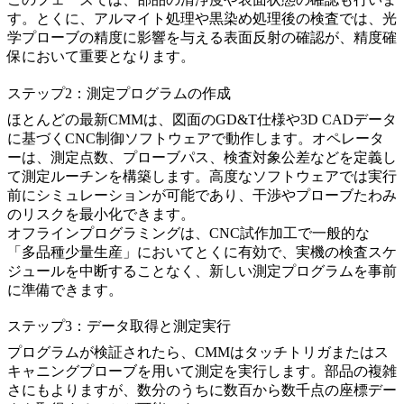
す。とくに、
アルマイト処理
や
黒染め処理
後の検査では、光
学プローブの精度に影響を与える表面反射の確認が、精度確
保において重要となります。
ステップ2：測定プログラムの作成
ほとんどの最新CMMは、図面のGD&T仕様や3D CADデータ
に基づくCNC制御ソフトウェアで動作します。オペレータ
ーは、測定点数、プローブパス、検査対象公差などを定義し
て測定ルーチンを構築します。高度なソフトウェアでは実行
前にシミュレーションが可能であり、干渉やプローブたわみ
のリスクを最小化できます。
オフラインプログラミングは、
CNC試作加工
で一般的な
「多品種少量生産」においてとくに有効で、実機の検査スケ
ジュールを中断することなく、新しい測定プログラムを事前
に準備できます。
ステップ3：データ取得と測定実行
プログラムが検証されたら、CMMはタッチトリガまたはス
キャニングプローブを用いて測定を実行します。部品の複雑
さにもよりますが、数分のうちに数百から数千点の座標デー