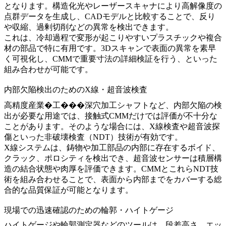
となります。構造化光やレーザースキャナにより高解像度の
点群データを生成し、CADモデルと比較することで、反り
や収縮、過剰切削などの異常を検出できます。
これは、冷却過程で変形が起こりやすいプラスチックや複合
材の部品で特に有用です。3Dスキャンで表面の異常を素早
く可視化し、CMMで重要寸法の詳細検証を行う、といった
組み合わせが可能です。
内部欠陥検出のためのX線・超音波検査
高精度産業�工�
��
深穴加工シャフト
など、内部欠陥の検
出が必要な用途では、接触式CMMだけでは評価が不十分な
ことがあります。そのような場合には、
X線検査
や
超音波探
傷
といった非破壊検査（NDT）技術が有効です。
X線システムは、鋳物や加工部品の内部に存在するボイド、
クラック、ポロシティを検出でき、超音波センサーは積層構
造の結合状態や肉厚を評価できます。CMMとこれらNDT技
術を組み合わせることで、表面から内部までをカバーする総
合的な品質保証が可能となります。
現場での迅速確認のための輪郭・ハイトゲージ
ハイトゲージ
や輪郭測定器などのツールは、段差高さ、エッ