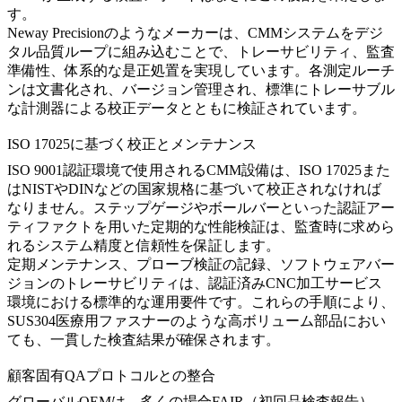
す。
Neway Precision
のようなメーカーは、CMMシステムをデジ
タル品質ループに組み込むことで、トレーサビリティ、監査
準備性、体系的な是正処置を実現しています。各測定ルーチ
ンは文書化され、バージョン管理され、標準にトレーサブル
な計測器による校正データとともに検証されています。
ISO 17025に基づく校正とメンテナンス
ISO 9001認証環境で使用されるCMM設備は、ISO 17025また
はNISTやDINなどの国家規格に基づいて校正されなければ
なりません。ステップゲージやボールバーといった認証アー
ティファクトを用いた定期的な性能検証は、監査時に求めら
れるシステム精度と信頼性を保証します。
定期メンテナンス、プローブ検証の記録、ソフトウェアバー
ジョンのトレーサビリティは、認証済み
CNC加工サービス
環境における標準的な運用要件です。これらの手順により、
SUS304医療用ファスナー
のような高ボリューム部品におい
ても、一貫した検査結果が確保されます。
顧客固有QAプロトコルとの整合
グローバルOEMは、多くの場合FAIR（初回品検査報告）、