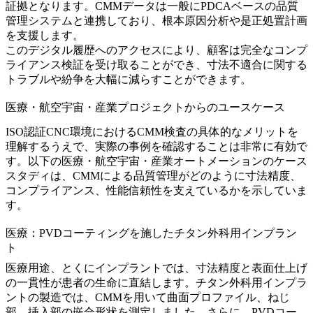
証拠となります。CMMデータは一般に
PDCAベースの品質
管理システム
と連携しており、根本原因分析や是正処置計画
を支援します。
このデジタル履歴へのアクセスにより、顧客は完全なコンプ
ライアンス検証を受け取ることができ、寸法不適合に関する
トラブルや紛争を大幅に減らすことができます。
医療・航空宇宙・産業プロジェクトからのユースケース
ISO認証CNC環境におけるCMM検査の具体的なメリットを
理解するうえで、実際の事例を確認することは非常に有効で
す。以下の医療・航空宇宙・産業オートメーションのケース
スタディは、CMMによる品質管理がどのように寸法精度、
コンプライアンス、性能信頼性を支えているかを示していま
す。
医療：PVDコーティングを施したチタン外科用インプラン
ト
医療用途、とくにインプラントでは、寸法精度と表面仕上げ
の一貫性が患者の生命に直結します。
チタン外科用インプラ
ント
の製造では、CMMを用いて曲面プロファイル、ねじ
部、挿入部の嵌合形状を測定しました。さらに、PVDコー