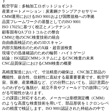
ト
航空宇宙：多軸加工ロボットジョイント
産業オートメーション：炭素鋼クランプアクセサリー
CMM運用におけるISO 9001および国際規格への準拠
品質フレームワークの基盤としてのISO 9001
ISO 17025に基づく校正とメンテナンス
顧客固有QAプロトコルとの整合
CMMと他のCNC検査技術の統合
自由曲面検証のための3Dスキャン
内部欠陥検出のためのX線・超音波検査
現場での迅速確認のための輪郭・ハイトゲージ
結論：ISO認証CMMシステムによるCNC検査の未来
CNC品質保証におけるCMM検査の概要
高精度製造において、寸法精度の確保は、CNC加工部品の
機能性、嵌合性、信頼性に直結する最重要要素です。航空宇
宙、医療、産業機器など、どの分野においても、設計意図か
らのわずかな逸脱が、組立不良やフィールドでの故障につな
がる可能性があります。
この課題に対応するため、メーカーは座標測定機（CMM）
のような高度な検査技術を用いて、部品形状をミクロンレベ
ルの精度で検証します。ISO 9001認証された枠組みの中で