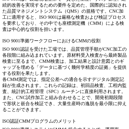
続的改善を実現するための要件を定めた、国際的に認知され
た品質マネジメントシステム（QMS）の規格です。CNC加
工に適用すると、ISO 9001は厳格な検査および検証プロセス
を要求しており、その中でも座標測定機（CMM）による検
査は中心的な役割を担います。
ISO 9001準拠ワークフローにおけるCMMの役割
ISO 9001認証を受けた工場では、品質管理手順がCNC加工の
各段階に組み込まれています。原材料受入検査から最終製品
検査に至るまで、CMM検査は、加工結果と設計意図とのギ
ャップを埋める「データに基づく幾何学精度の証拠」を提供
する役割を果たします。
各CMM測定では、指定公差への適合を示すデジタル測定記
録が生成されます。これらの記録は、初回品検査、工程内監
査、統計的工程管理（SPC）ルーチンに直接利用されます。
また、
CNC試作加工
と組み合わせることで、開発初期段階
で形状と嵌合を検証でき、大量生産時の逸脱を最小限に抑え
ることができます。
ISO認証CMMプログラムのメリット