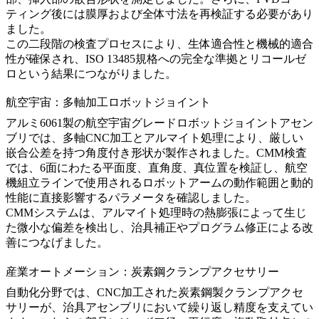
ティング後には膜厚および全体寸法を再検証する必要があり
ました。
この二段階の検査プロセスにより、生体適合性と機械的適合
性が確保され、ISO 13485規格への完全な準拠とリコールゼ
ロという結果につながりました。
航空宇宙：多軸加工ロボットジョイント
アルミ6061製の航空宇宙グレードロボットジョイントアセン
ブリでは、
多軸CNC加工とアルマイト処理
により、厳しい
嵌合公差を持つ角度付き形状が製作されました。CMM検査
では、6面にわたる平面度、直角度、真位置を検証し、航空
機組立ラインで使用されるロボットアームの動作範囲と動的
性能に直接影響するパラメータを確認しました。
CMMシステムは、アルマイト処理時の熱膨張によって生じ
た微小な偏差を検出し、治具補正やプログラム修正による改
善につなげました。
産業オートメーション：炭素鋼クランプアクセサリー
自動化分野では、CNC加工された
炭素鋼製クランプアクセ
サリー
が、治具アセンブリにおいて繰り返し精度を支えてい