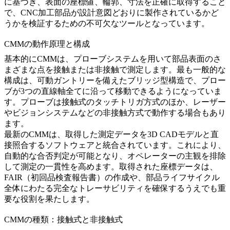
に基づき、表面の座標値、輪郭、寸法を正確に取得すること
で、CNC加工部品が設計意図どおりに製作されているかど
うかを検証するための不可欠なツールとなっています。
CMMの動作原理と構成
基本的にCMMは、プローブシステムを用いて部品表面のさ
まざまな点を接触または非接触で測定します。最も一般的な
構成は、可動ガントリーを備えたブリッジ型構造で、プロー
ブが3つの直線軸全てに沿って移動できるようになっていま
す。プローブは接触式のタッチトリガ方式のほか、レーザー
やビジョンシステムなどの非接触方式で動作する場合もあり
ます。
最新のCMMは、取得した測定データを3D CADモデルと直
接照合するソフトウェアと統合されています。これにより、
自動的な合否判定が可能となり、オペレーターの主観を排除
して測定の一貫性を高めます。取得された座標データは、
FAIR（初回品検査報告書）の作成や、部品ライフサイクル
全体にわたる完全なトレーサビリティを確保するうえでも重
要な役割を果たします。
CMMの種類：接触式と非接触式