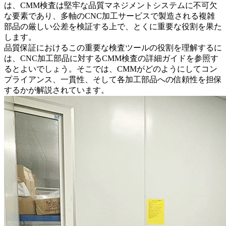
は、CMM検査は堅牢な品質マネジメントシステムに不可欠
な要素であり、多軸の
CNC加工サービス
で製造される複雑
部品の厳しい公差を検証する上で、とくに重要な役割を果た
します。
品質保証におけるこの重要な検査ツールの役割を理解するに
は、
CNC加工部品に対するCMM検査の詳細ガイド
を参照す
るとよいでしょう。そこでは、CMMがどのようにしてコン
プライアンス、一貫性、そして各加工部品への信頼性を担保
するかが解説されています。