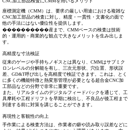
CNC加工部品検査にCMMを用いるメリット
座標測定機（CMM）は、要求の厳しい用途における複雑な
CNC加工部品の検査に対し、精度・一貫性・文書化の面で
他の手法にはない優位性を提供します。
����������産まで、CMMベースの検査は技術
的・運用的・商業的な観点で大きなメリットを生み出しま
す。
高精度な寸法検証
従来のゲージや手持ちノギスとは異なり、CMMはサブミク
ロンレベルの分解能を有し、三次元形状、穴位置、形状誤
差、GD&T呼び出しを高精度で検証できます。これは、とく
に多くの機能特徴と熱変形管理が必要となる
超合金CNC加
工部品
などの分野で非常に重要です。
また、リアルタイムのデジタルフィードバックを通じて、工
具摩耗や工程ドリフトを早期に検出し、不良品が後工程まで
到達する前に対策を講じることができます。
再現性と客観性の向上
手作業による検査方法は、作業者の癖や読み取り誤差などに