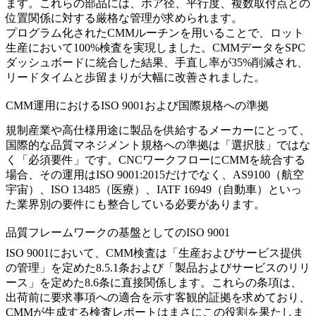
ます。これらの部品には、ボア径、平行度、複数取付点との
位置関係に対する厳格な管理が求められます。
プログラム化されたCMMルーチンを用いることで、ロット
生産において100%検査を実現しました。CMMデータをSPC
ダッシュボードに統合した結果、手直し率が35%削減され、
リードタイムと歩留まりが大幅に改善されました。
CMM運用におけるISO 9001および国際規格への準拠
規制産業や高仕様用途に製品を供給するメーカーにとって、
国際的な品質マネジメント規格への準拠は「選択肢」ではな
く「必須要件」です。CNCワークフローにCMMを統合する
場合、その運用はISO 9001:2015だけでなく、AS9100（航空
宇宙）、ISO 13485（医療）、IATF 16949（自動車）といっ
た業界別の要件にも整合している必要があります。
品質フレームワークの基盤としてのISO 9001
ISO 9001において、CMM検査は「生産およびサービス提供
の管理」を定めた8.5.1条および「製品およびサービスのリリ
ース」を定めた8.6条に直接関係します。これらの条項は、
出荷前に要求事項への適合を示す客観的証拠を求めており、
CMMが生成する検査レポートはまさにこの役割を果たしま