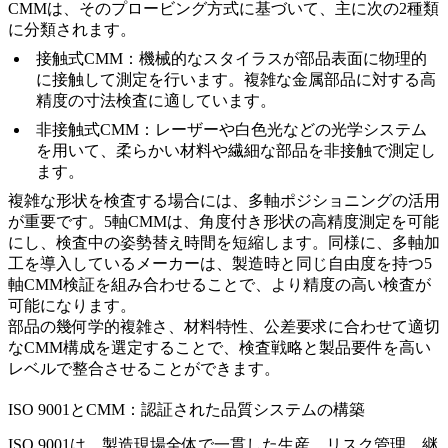
CMMは、そのプロービング方式に基づいて、主に次の2種類
に分類されます。
接触式CMM
：機械的なスタイラスが部品表面に物理的
に接触して測定を行います。複雑な金属部品に対する高
精度の寸法検査に適しています。
非接触式CMM
：レーザーや白色光などの光学システム
を用いて、柔らかい材料や繊細な部品を非接触で測定し
ます。
複雑な形状を検査する場合には、多軸ポジショニングの活用
が重要です。5軸CMMは、角度付き形状の高精度測定を可能
にし、検査中の姿勢替え時間を短縮します。同様に、
多軸加
工
を導入しているメーカーは、製造時と同じ自由度を持つ5
軸CMM検証を組み合わせることで、より精度の高い検査が
可能になります。
部品の幾何学的複雑さ、材料特性、公差要求に合わせて適切
なCMM構成を選定することで、検査戦略と製品要件を高い
レベルで整合させることができます。
ISO 9001とCMM：認証された品質システムの構築
ISO 9001は、製造現場全体で一貫した生産、リスク管理、継