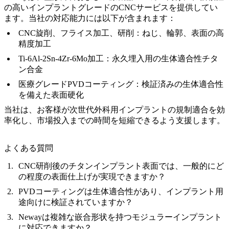
の高いインプラントグレードのCNCサービスを提供してい
ます。当社の対応能力には以下が含まれます：
CNC旋削、フライス加工、研削
：ねじ、輪郭、表面の高
精度加工
Ti-6Al-2Sn-4Zr-6Mo加工
：永久埋入用の生体適合性チタ
ン合金
医療グレードPVDコーティング
：検証済みの生体適合性
を備えた表面硬化
当社は、お客様が次世代外科用インプラントの規制適合を効
率化し、市場投入までの時間を短縮できるよう支援します。
よくある質問
CNC研削後のチタンインプラント表面では、一般的にど
の程度の表面仕上げが実現できますか？
PVDコーティングは生体適合性があり、インプラント用
途向けに検証されていますか？
Newayは複雑な嵌合形状を持つモジュラーインプラント
に対応できますか？