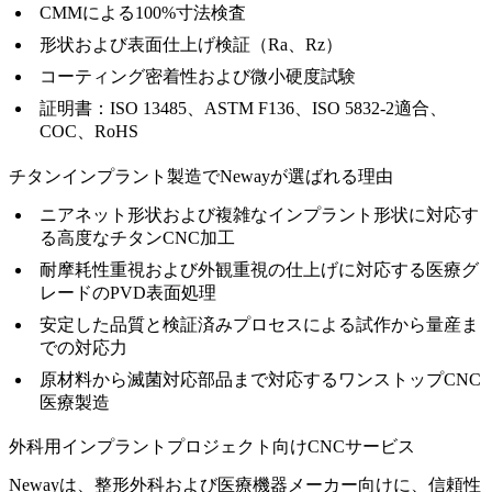
CMMによる100%寸法検査
形状および表面仕上げ検証（Ra、Rz）
コーティング密着性および微小硬度試験
証明書：ISO 13485、ASTM F136、ISO 5832-2適合、
COC、RoHS
チタンインプラント製造でNewayが選ばれる理由
ニアネット形状および複雑なインプラント形状に対応す
る高度な
チタンCNC加工
耐摩耗性重視および外観重視の仕上げに対応する医療グ
レードの
PVD表面処理
安定した品質と検証済みプロセスによる
試作から量産ま
での対応力
原材料から滅菌対応部品まで対応する
ワンストップCNC
医療製造
外科用インプラントプロジェクト向けCNCサービス
Newayは、整形外科および医療機器メーカー向けに、信頼性