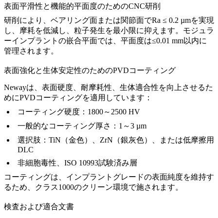
表面平滑性と機能的平面度のためのCNC研削
研削により、ベアリング面または関節面でRa ≤ 0.2 µmを実現
し、摩耗を低減し、粒子発生を最小限に抑えます。モジュラ
ーインプラントの嵌合平面では、平面度は≤0.01 mm以内に
管理されます。
表面強化と生体安定性のためのPVDコーティング
Newayは、表面硬度、耐摩耗性、生体適合性を向上させるた
めに
PVDコーティング
を適用しています：
コーティング硬度：1800～2500 HV
一般的なコーティング厚さ：1～3 µm
選択肢：TiN（金色）、ZrN（銀灰色）、または低摩擦用
DLC
非細胞毒性、ISO 10993試験済み層
コーティングは、インプラントグレードの表面純度を維持す
るため、クラス1000のクリーン環境で施されます。
検査および適合文書