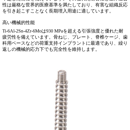
性は厳格な世界的医療基準を満たしており、有害な組織反応
を引き起こすことなく長期埋入用途に適しています。
高い機械的性能
Ti-6Al-2Sn-4Zr-6Moは930 MPaを超える引張強度と優れた耐
疲労性を備えています。骨ねじ、プレート、脊椎ケージ、歯
科用ベースなどの荷重支持インプラントに最適であり、繰り
返しの機械的応力下でも完全性を維持します。