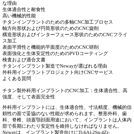
な理由
生体適合性と耐食性
高い機械的性能
チタンインプラントのための多軸CNC加工プロセス
軸方向形状および円筒形状のためのCNC旋削
構造形状およびインターフェース形状のためのCNCフライ
ス加工
表面平滑性と機能的平面度のためのCNC研削
表面強化と生体安定性のためのPVDコーティング
検査および適合文書
チタンインプラント製造でNewayが選ばれる理由
外科用インプラントプロジェクト向けCNCサービス
よくある質問
チタン製外科用インプラントのCNC加工：生体適合性、高
強度、そして表面完全性
外科用インプラントには、生体適合性、寸法精度、機械的信
頼性の面で妥協のない性能が求められます。整形外科、歯
科、脊椎、頭蓋顎顔面用途において、インプラントは人体内
部で長期にわたり安定性を維持しなければなりません。
Newayは、インプラント製造向けにTi-6Al-2Sn-4Zr-