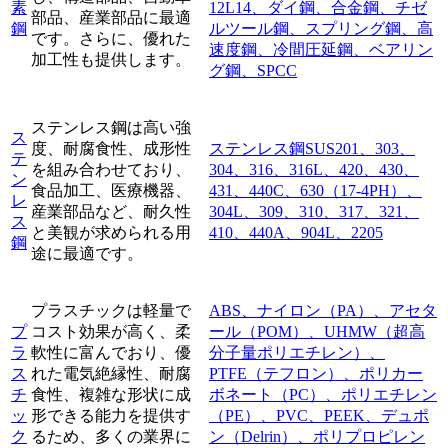
素
12L14、ダイ鋼、合金鋼、チゼ
部品、産業部品に最適
鋼
ルツール鋼、スプリング鋼、高
です。さらに、優れた
速度鋼、冷間圧延鋼、ベアリン
加工性も提供します。
グ鋼、SPCC
ステンレス鋼は高い強
ス
度、耐腐食性、成形性
ステンレス鋼SUS201、303、
テ
を組み合わせており、
304、316、316L、420、430、
ン
食品加工、医療機器、
431、440C、630（17-4PH）、
レ
産業部品など、耐久性
304L、309、310、317、321、
ス
と美観が求められる用
410、440A、904L、2205
鋼
途に最適です。
プラスチックは軽量で
ABS、ナイロン（PA）、アセタ
プ
コスト効果が高く、柔
ール（POM）、UHMW（超高
ラ
軟性に富んでおり、優
分子量ポリエチレン）、
ス
れた電気絶縁性、耐腐
PTFE（テフロン）、ポリカー
チ
食性、複雑な形状に成
ボネート（PC）、ポリエチレン
ッ
形できる能力を提供す
（PE）、PVC、PEEK、デュポ
ク
るため、多くの業界に
ン（Delrin）、ポリプロピレン