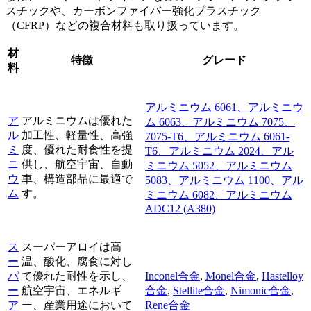
スチックや、カーボンファイバー強化プラスチック
（CFRP）などの複合材料も取り扱っています。
材
特徴
グレード
料
アルミニウム 6061、アルミニウ
ア
アルミニウムは優れた
ム 6063、アルミニウム 7075、
ル
加工性、軽量性、高強
7075-T6、アルミニウム 6061-
ミ
度、優れた耐食性を提
T6、アルミニウム 2024、アル
ニ
供し、航空宇宙、自動
ミニウム 5052、アルミニウム
ウ
車、構造部品に最適で
5083、アルミニウム 1100、アル
ム
す。
ミニウム 6082、アルミニウム
ADC12 (A380)
ス
スーパーアロイは高
ー
温、酸化、腐食に対し
パ
て優れた耐性を示し、
Inconel合金
,
Monel合金
,
Hastelloy
ー
航空宇宙、エネルギ
合金
,
Stellite合金
,
Nimonic合金
,
ア
ー、産業用途において
Rene合金