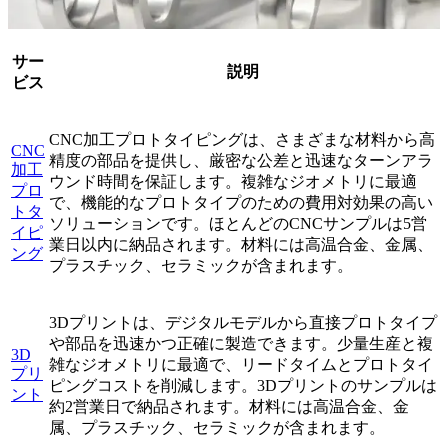
サー
説明
ビス
CNC加工プロトタイピングは、さまざまな材料から高
CNC
精度の部品を提供し、厳密な公差と迅速なターンアラ
加工
ウンド時間を保証します。複雑なジオメトリに最適
プロ
で、機能的なプロトタイプのための費用対効果の高い
トタ
ソリューションです。ほとんどのCNCサンプルは5営
イピ
業日以内に納品されます。材料には高温合金、金属、
ング
プラスチック、セラミックが含まれます。
3Dプリントは、デジタルモデルから直接プロトタイプ
や部品を迅速かつ正確に製造できます。少量生産と複
3D
雑なジオメトリに最適で、リードタイムとプロトタイ
プリ
ピングコストを削減します。3Dプリントのサンプルは
ント
約2営業日で納品されます。材料には高温合金、金
属、プラスチック、セラミックが含まれます。