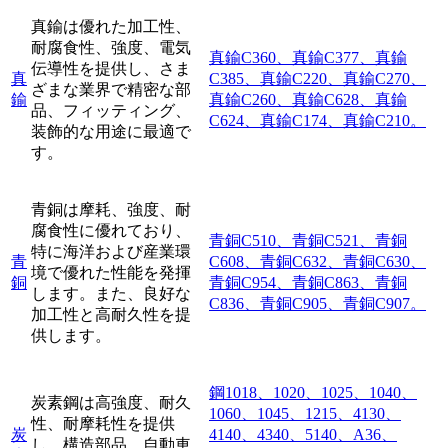
真鍮は優れた加工性、
耐腐食性、強度、電気
真鍮C360、真鍮C377、真鍮
伝導性を提供し、さま
真
C385、真鍮C220、真鍮C270、
ざまな業界で精密な部
鍮
真鍮C260、真鍮C628、真鍮
品、フィッティング、
C624、真鍮C174、真鍮C210。
装飾的な用途に最適で
す。
青銅は摩耗、強度、耐
腐食性に優れており、
青銅C510、青銅C521、青銅
特に海洋および産業環
青
C608、青銅C632、青銅C630、
境で優れた性能を発揮
銅
青銅C954、青銅C863、青銅
します。また、良好な
C836、青銅C905、青銅C907。
加工性と高耐久性を提
供します。
鋼1018、1020、1025、1040、
炭素鋼は高強度、耐久
1060、1045、1215、4130、
性、耐摩耗性を提供
炭
4140、4340、5140、A36、
し、構造部品、自動車