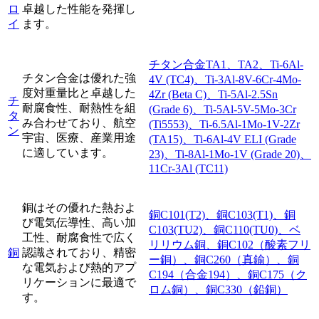
ロ
卓越した性能を発揮し
イ
ます。
チタン合金TA1、TA2、Ti-6Al-
チタン合金は優れた強
4V (TC4)、Ti-3Al-8V-6Cr-4Mo-
度対重量比と卓越した
4Zr (Beta C)、Ti-5Al-2.5Sn
チ
耐腐食性、耐熱性を組
(Grade 6)、Ti-5Al-5V-5Mo-3Cr
タ
み合わせており、航空
(Ti5553)、Ti-6.5Al-1Mo-1V-2Zr
ン
宇宙、医療、産業用途
(TA15)、Ti-6Al-4V ELI (Grade
に適しています。
23)、Ti-8Al-1Mo-1V (Grade 20)、
11Cr-3Al (TC11)
銅はその優れた熱およ
銅C101(T2)、銅C103(T1)、銅
び電気伝導性、高い加
C103(TU2)、銅C110(TU0)、ベ
工性、耐腐食性で広く
リリウム銅、銅C102（酸素フリ
銅
認識されており、精密
ー銅）、銅C260（真鍮）、銅
な電気および熱的アプ
C194（合金194）、銅C175（ク
リケーションに最適で
ロム銅）、銅C330（鉛銅）
す。