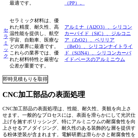
最適です。
（PP）。
セラミック材料は、優
れた精度、耐久性、高
アルミナ（Al2O3）、シリコン
セ
温性能を提供し、航空
カーバイド（SiC）、ジルコニ
ラ
宇宙、自動車、医療な
ア（ZrO2）、ベリリア
ミ
どの業界に最適です。
（BeO）、シリコンナイトライ
ッ
これらの業界では、優
ド（Si3N4）、シリコンカーバ
ク
れた材料特性と厳密な
イド-ベースのアルミニウム
公差が重要です。
即時見積もりを取得
CNC加工部品の表面処理
CNC加工部品の表面処理は、性能、耐久性、美観を向上さ
せます。一般的なプロセスには、表面を滑らかにして光沢仕
上げを施すポリッシング、特にアルミニウムの耐腐食性を向
上させるアノダイジング、耐久性のある装飾的な層を提供す
る粉体塗装が含まれます。電解研磨は滑らかさと耐腐食性を