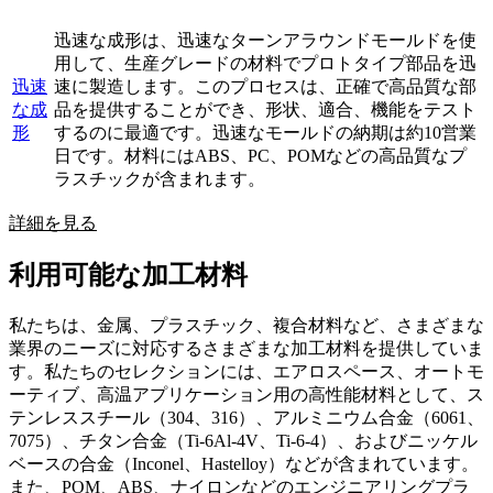
迅速な成形は、迅速なターンアラウンドモールドを使
用して、生産グレードの材料でプロトタイプ部品を迅
迅速
速に製造します。このプロセスは、正確で高品質な部
な成
品を提供することができ、形状、適合、機能をテスト
形
するのに最適です。迅速なモールドの納期は約10営業
日です。材料にはABS、PC、POMなどの高品質なプ
ラスチックが含まれます。
詳細を見る
利用可能な加工材料
私たちは、金属、プラスチック、複合材料など、さまざまな
業界のニーズに対応するさまざまな加工材料を提供していま
す。私たちのセレクションには、エアロスペース、オートモ
ーティブ、高温アプリケーション用の高性能材料として、ス
テンレススチール（304、316）、アルミニウム合金（6061、
7075）、チタン合金（Ti-6Al-4V、Ti-6-4）、およびニッケル
ベースの合金（Inconel、Hastelloy）などが含まれています。
また、POM、ABS、ナイロンなどのエンジニアリングプラ