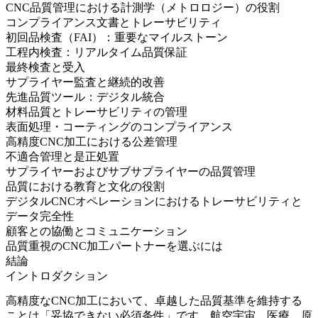
CNC品質管理における計測学（メトロロジー）の役割
コンプライアンス文書とトレーサビリティ
初回品検査（FAI）：重要なマイルストーン
工程内検査：リアルタイム品質保証
最終検査と受入
サプライヤー監査と継続的改善
先進品質ツール：デジタル統合
材料品質とトレーサビリティの管理
表面処理・コーティングのコンプライアンス
高精度CNC加工における公差管理
不適合管理と是正処置
サプライヤーおよびサブサプライヤーの品質管理
品質における教育と文化の役割
デジタルCNCオペレーションにおけるトレーサビリティと
データ完全性
顧客との協働とコミュニケーション
品質重視のCNC加工パートナーを選ぶには
結論
イントロダクション
高精度な
CNC加工
において、卓越した品質基準を維持する
ことは「妥協できない必須条件」です。航空宇宙、医療、原