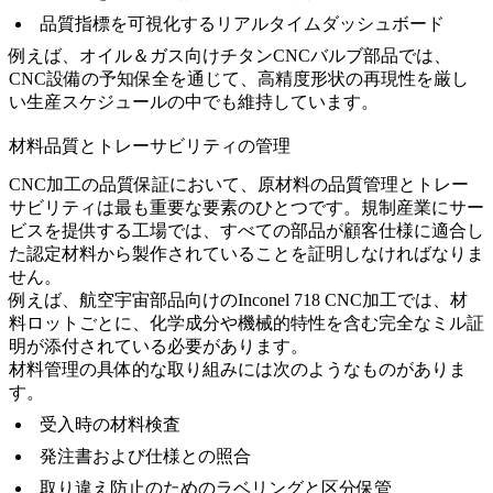
品質指標を可視化するリアルタイムダッシュボード
例えば、
オイル＆ガス向けチタンCNCバルブ部品
では、
CNC設備の予知保全を通じて、高精度形状の再現性を厳し
い生産スケジュールの中でも維持しています。
材料品質とトレーサビリティの管理
CNC加工の品質保証において、原材料の品質管理とトレー
サビリティは最も重要な要素のひとつです。規制産業にサー
ビスを提供する工場では、すべての部品が顧客仕様に適合し
た認定材料から製作されていることを証明しなければなりま
せん。
例えば、航空宇宙部品向けの
Inconel 718 CNC加工
では、材
料ロットごとに、化学成分や機械的特性を含む完全なミル証
明が添付されている必要があります。
材料管理の具体的な取り組みには次のようなものがありま
す。
受入時の材料検査
発注書および仕様との照合
取り違え防止のためのラベリングと区分保管