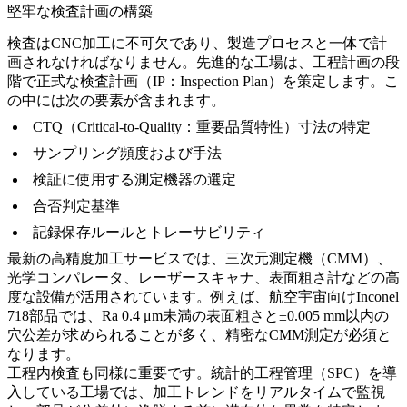
堅牢な検査計画の構築
検査はCNC加工に不可欠であり、製造プロセスと一体で計
画されなければなりません。先進的な工場は、工程計画の段
階で正式な検査計画（IP：Inspection Plan）を策定します。こ
の中には次の要素が含まれます。
CTQ（Critical-to-Quality：重要品質特性）寸法の特定
サンプリング頻度および手法
検証に使用する測定機器の選定
合否判定基準
記録保存ルールとトレーサビリティ
最新の
高精度加工サービス
では、三次元測定機（CMM）、
光学コンパレータ、レーザースキャナ、表面粗さ計などの高
度な設備が活用されています。例えば、航空宇宙向けInconel
718部品では、Ra 0.4 μm未満の表面粗さと±0.005 mm以内の
穴公差が求められることが多く、精密なCMM測定が必須と
なります。
工程内検査も同様に重要です。統計的工程管理（SPC）を導
入している工場では、加工トレンドをリアルタイムで監視