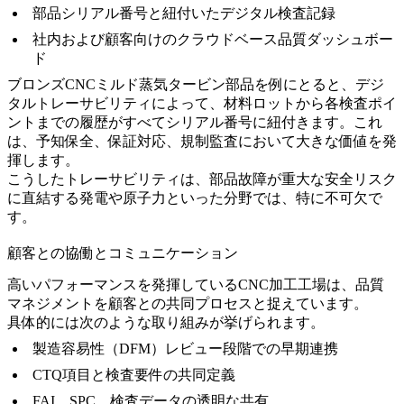
部品シリアル番号と紐付いたデジタル検査記録
社内および顧客向けのクラウドベース品質ダッシュボー
ド
ブロンズCNCミルド蒸気タービン部品
を例にとると、デジ
タルトレーサビリティによって、材料ロットから各検査ポイ
ントまでの履歴がすべてシリアル番号に紐付きます。これ
は、予知保全、保証対応、規制監査において大きな価値を発
揮します。
こうしたトレーサビリティは、部品故障が重大な安全リスク
に直結する
発電
や
原子力
といった分野では、特に不可欠で
す。
顧客との協働とコミュニケーション
高いパフォーマンスを発揮しているCNC加工工場は、品質
マネジメントを顧客との共同プロセスと捉えています。
具体的には次のような取り組みが挙げられます。
製造容易性（DFM）レビュー段階での早期連携
CTQ項目と検査要件の共同定義
FAI、SPC、検査データの透明な共有