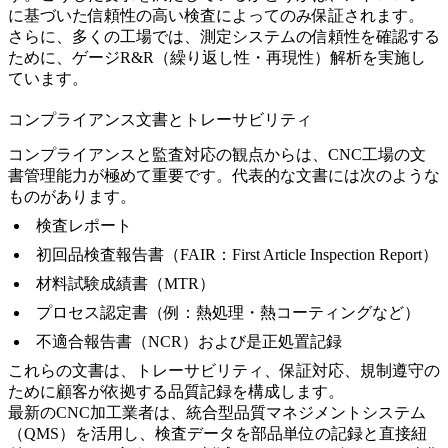
に基づいた信頼性の高い検査によってのみ保証されます。
さらに、多くの工場では、測定システムの信頼性を確認する
ために、ゲージR&R（繰り返し性・再現性）解析を実施し
ています。
コンプライアンス文書とトレーサビリティ
コンプライアンスと監査対応の観点からは、CNC工場の文
書管理能力が極めて重要です。代表的な文書には次のような
ものがあります。
検査レポート
初回品検査報告書（FAIR：First Article Inspection Report）
材料試験成績書（MTR）
プロセス認定書（例：
熱処理・熱コーティング
など）
不適合報告書（NCR）および是正処置記録
これらの文書は、トレーサビリティ、保証対応、規制遵守の
ために顧客が依拠する品質記録を構成します。
最新のCNC加工業者は、統合型品質マネジメントシステム
（QMS）を活用し、検査データを部品単位の記録と直接紐