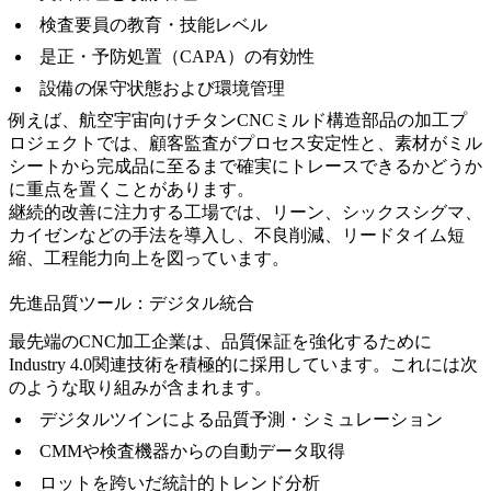
検査要員の教育・技能レベル
是正・予防処置（CAPA）の有効性
設備の保守状態および環境管理
例えば、
航空宇宙向けチタンCNCミルド構造部品
の加工プ
ロジェクトでは、顧客監査がプロセス安定性と、素材がミル
シートから完成品に至るまで確実にトレースできるかどうか
に重点を置くことがあります。
継続的改善に注力する工場では、リーン、シックスシグマ、
カイゼンなどの手法を導入し、不良削減、リードタイム短
縮、工程能力向上を図っています。
先進品質ツール：デジタル統合
最先端のCNC加工企業は、品質保証を強化するために
Industry 4.0関連技術を積極的に採用しています。これには次
のような取り組みが含まれます。
デジタルツインによる品質予測・シミュレーション
CMMや検査機器からの自動データ取得
ロットを跨いだ統計的トレンド分析