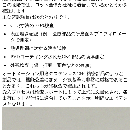
この段階では、ロット全体が仕様に適合しているかどうかを
確認します。
主な確認項目は次のとおりです。
CTQ寸法の100%検査
表面粗さ確認（例：医療部品の研磨面をプロフィロメー
タで測定）
熱処理鋼に対する硬さ試験
PVDコーティングされたCNC部品
の膜厚測定
外観検査（傷、打痕、変色などの有無）
オートメーション用途のステンレスCNC精密部品
のような
製品では、機能公差に加え、外観基準も非常に厳格であるこ
とが多く、これらも最終検査で確認されます。
受入プロセスは検査レポートによって正式に文書化され、各
出荷ロットが仕様に適合していることを示す明確なエビデン
スとなります。