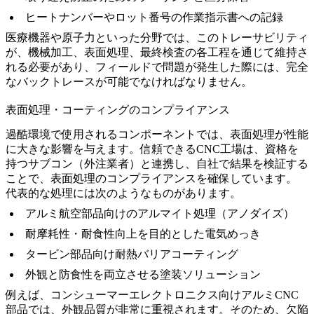
ヒートナンバーやロット番号の作業指示書への記録
医療機器
や
原子力
といった分野では、このトレーサビリティ
が、機械加工、表面処理、最終検査の各工程を通じて維持さ
れる必要があり、フィールドで問題が発生した際には、完全
なバックトレースが可能でなければなりません。
表面処理・コーティングのコンプライアンス
過酷環境で使用されるコンポーネントでは、表面処理が性能
に大きな影響を与えます。信頼できるCNC工場は、資格を
持つサブコン（外注業者）と連携し、自社で結果を検証する
ことで、表面処理のコンプライアンスを確保しています。
代表的な処理には次のようなものがあります。
アルミ航空部品向けの
アルマイト処理（アノダイズ）
耐摩耗性・耐食性向上を目的とした
電気めっき
タービン部品向け
耐熱バリアコーティング
外観と防食性を両立させる
塗装ソリューション
例えば、
コンシューマーエレクトロニクス向けアルミCNC
部品
では、外観品質が非常に重視されます。そのため、欠陥