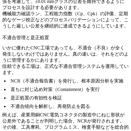
張を考慮して、±0.01 mmクラスの公差を維持できるように
プロセスを設計する必要があります。
機械能力確認ラン、工程能力指数（Cp、Cpk）の評価、定期
的なゲージ校正などのプロセスバリデーションによって、こ
うした厳しい公差を継続的に達成できるようにしています。
不適合管理と是正処置
いかに優れたCNC工場であっても、不適合（不良）が全く
発生しないわけではありません。真の違いは、それをどのよ
うに管理するかにあります。
信頼できる工場は、正式な不適合管理システムを運用してい
ます。
NCR（不適合報告書）を発行し、根本原因分析を実施
直ちに封じ込め対策（Containment）を実行
是正処置の有効性を検証
不適合傾向を解析し、再発防止を図る
例えば、
産業用銅CNC電気コネクタ
の製造中にねじ形状が
公差外であることが判明した場合、NCRが発行されます。
その後、工具摩耗、プログラムミス、検査手順などを総合的