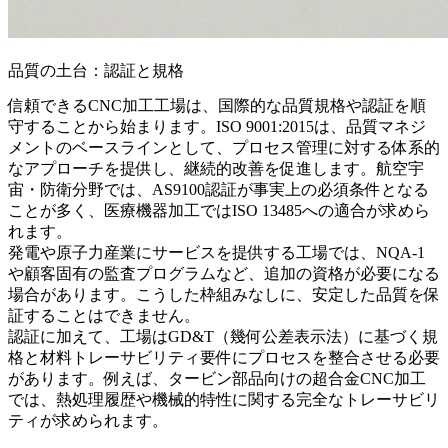
品質の土台：認証と規格
信頼できるCNC加工工場は、国際的な品質規格や認証を順
守することから始まります。ISO 9001:2015は、品質マネジ
メントのベースラインとして、プロセス管理に対する体系的
なアプローチを提供し、継続的改善を促進します。航空宇
宙・防衛分野では、AS9100認証が事実上の必須条件となる
ことが多く、医療機器加工ではISO 13485への適合が求めら
れます。
発電や
原子力
産業にサービスを提供する工場では、NQA-1
や顧客固有の監査プログラムなど、追加の資格が必要になる
場合があります。こうした枠組みなしに、安定した品質を保
証することはできません。
認証に加えて、工場はGD&T（幾何公差表示法）に基づく規
格と材料トレーサビリティ要件にプロセスを整合させる必要
があります。例えば、タービン部品向けの
超合金CNC加工
では、熱処理履歴や機械的特性に関する完全なトレーサビリ
ティが求められます。