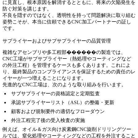
に見直し、根本原因を解消するとともに、将来の欠陥発生を
防ぐ対策を講じます。
不良を隠すのではなく、透明性を持って問題解決に取り組む
姿勢こそが、本当に信頼できるCNC加工パートナーの証し
です。
サプライヤーおよびサブサプライヤーの品質管理
複雑なアセンブリや多工程部������の製造では、
CNC工場がサブサプライヤー（熱処理やコーティングなど
の外注工程）を管理するケースも多くあります。これによ
り、最終製品のコンプライアンスを保証するための責任のレ
イヤーが一つ増えることになります。
先進的なCNC工場は、次のような取り組みを行います。
サブサプライヤーの資格認定と定期監査
承認サプライヤーリスト（ASL）の整備・更新
顧客および規制要件の適切なフローダウン
外注工程完了後の受入検査の実施
例えば、
オイル＆ガス向け炭素鋼CNC旋削ドリリングツー
ル
では、窒化処理やコーティングなどの工程を外注すること