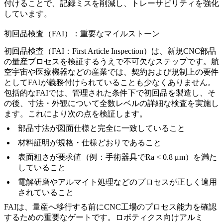
付けることで、記録ミスを削減し、トレーサビリティを強化
しています。
初回品検査（FAI）：重要なマイルストーン
初回品検査（FAI：First Article Inspection）は、新規CNC部品
の量産プロセスを検証するうえで不可欠なステップです。
航
空宇宙
や医療機器などの産業では、契約および規制上の要件
としてFAIが義務付けられていることも少なくありません。
包括的なFAIでは、管理された条件下で初回品を製造し、そ
の後、寸法・外観について全数レベルの詳細な検査を実施し
ます。これにより次の点を検証します。
部品寸法が図面仕様と完全に一致していること
材料証明が規格・仕様どおりであること
表面粗さが要求値（例：手術器具でRa < 0.8 μm）を満た
していること
電解研磨
やアルマイト処理などのプロセスが正しく適用
されていること
FAIは、量産へ移行する前にCNC工場のプロセス能力を確認
するための重要なゲートです。
ロボティクス向けアルミ