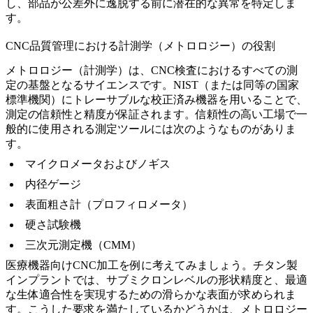
し、部品が公差外に逸脱する前に潜在的な異常を特定しま
す。
CNC品質管理における計測学（メトロロジー）の役割
メトロロジー（計測学）は、CNC検査におけるすべての測
定の基盤となるサイエンスです。NIST（または同等の国家
標準機関）にトレーサブルな校正済み機器を用いることで、
測定の信頼性と精度が保証されます。信頼性の高い工場で一
般的に使用される測定ツールには次のようなものがありま
す。
マイクロメータおよびノギス
内径ゲージ
表面粗さ計（プロフィロメータ）
硬さ試験機
三次元測定機（CMM）
医療機器向けCNC加工
を例に考えてみましょう。チタン製
インプラントでは、サブミクロンレベルの形状精度と、最適
な生体適合性を実現するための滑らかな表面が求められま
す。こうした要求を満たしているかどうかは、メトロロジー