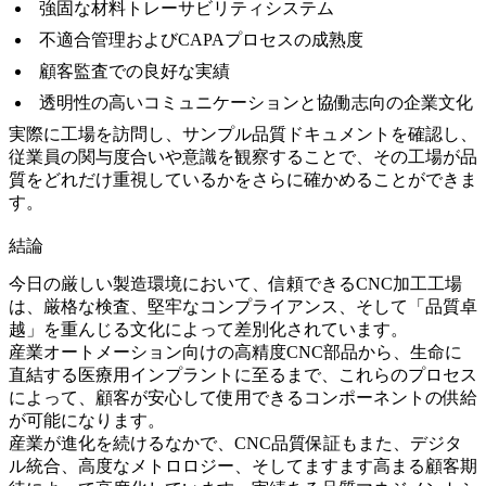
強固な材料トレーサビリティシステム
不適合管理およびCAPAプロセスの成熟度
顧客監査での良好な実績
透明性の高いコミュニケーションと協働志向の企業文化
実際に工場を訪問し、サンプル品質ドキュメントを確認し、
従業員の関与度合いや意識を観察することで、その工場が品
質をどれだけ重視しているかをさらに確かめることができま
す。
結論
今日の厳しい製造環境において、
信頼できるCNC加工
工場
は、厳格な検査、堅牢なコンプライアンス、そして「品質卓
越」を重んじる文化によって差別化されています。
産業オートメーション向けの高精度CNC部品
から、生命に
直結する医療用インプラントに至るまで、これらのプロセス
によって、顧客が安心して使用できるコンポーネントの供給
が可能になります。
産業が進化を続けるなかで、CNC品質保証もまた、デジタ
ル統合、高度なメトロロジー、そしてますます高まる顧客期