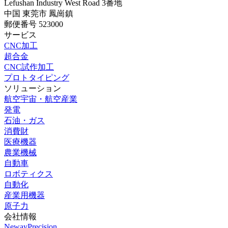
Lefushan Industry West Road 3番地
中国 東莞市 鳳崗鎮
郵便番号 523000
サービス
CNC加工
超合金
CNC試作加工
プロトタイピング
ソリューション
航空宇宙・航空産業
発電
石油・ガス
消費財
医療機器
農業機械
自動車
ロボティクス
自動化
産業用機器
原子力
会社情報
NewayPrecision