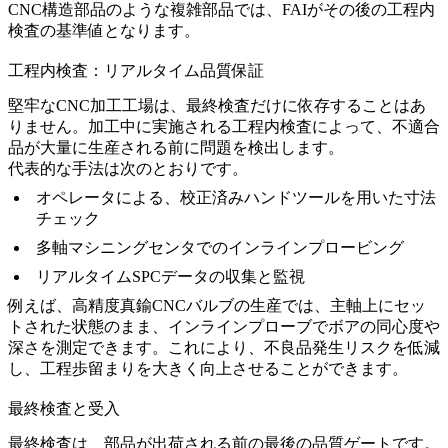
CNC構造部品
のような複雑部品では、FAIがその後の工程内
検査の基準値となります。
工程内検査：リアルタイム品質保証
堅牢なCNC加工工場は、最終検査だけに依存することはあ
りません。加工中に実施される工程内検査によって、不適合
品が大量に生産される前に問題を検出します。
代表的な手法は次のとおりです。
オペレータによる、校正済みハンドツールを用いた寸法
チェック
多軸マシニングセンタ
でのインラインプロービング
リアルタイムSPCデータの収集と監視
例えば、
高精度真鍮CNCバルブ
の生産では、主軸上にセッ
トされた状態のまま、インラインプローブでボアの同心度や
深さを測定できます。これにより、不良品発生リスクを低減
し、工程歩留まりを大きく向上させることができます。
最終検査と受入
最終検査は、部品が出荷される前の最後の品質ゲートです。