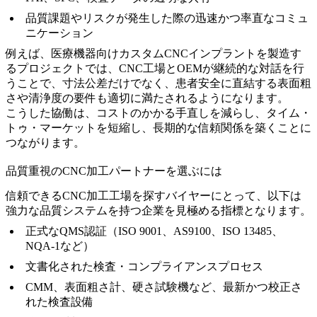
品質課題やリスクが発生した際の迅速かつ率直なコミュ
ニケーション
例えば、
医療機器向けカスタムCNCインプラント
を製造す
るプロジェクトでは、CNC工場とOEMが継続的な対話を行
うことで、寸法公差だけでなく、患者安全に直結する表面粗
さや清浄度の要件も適切に満たされるようになります。
こうした協働は、コストのかかる手直しを減らし、タイム・
トゥ・マーケットを短縮し、長期的な信頼関係を築くことに
つながります。
品質重視のCNC加工パートナーを選ぶには
信頼できるCNC加工工場を探すバイヤーにとって、以下は
強力な品質システムを持つ企業を見極める指標となります。
正式なQMS認証（ISO 9001、AS9100、ISO 13485、
NQA-1など）
文書化された検査・コンプライアンスプロセス
CMM、表面粗さ計、硬さ試験機など、最新かつ校正さ
れた検査設備