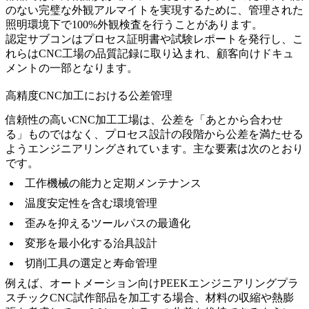
のない完璧な外観アルマイトを実現するために、管理された
照明環境下で100%外観検査を行うことがあります。
認定サブコンはプロセス証明書や試験レポートを発行し、こ
れらはCNC工場の品質記録に取り込まれ、顧客向けドキュ
メントの一部となります。
高精度CNC加工における公差管理
信頼性の高いCNC加工工場は、公差を「あとから合わせ
る」ものではなく、プロセス設計の段階から公差を満たせる
ようエンジニアリングされています。主な要素は次のとおり
です。
工作機械の能力と定期メンテナンス
温度安定性を含む環境管理
歪みを抑えるツールパスの最適化
変形を最小化する治具設計
切削工具の選定と寿命管理
例えば、
オートメーション向けPEEKエンジニアリングプラ
スチックCNC試作部品
を加工する場合、材料の収縮や熱膨