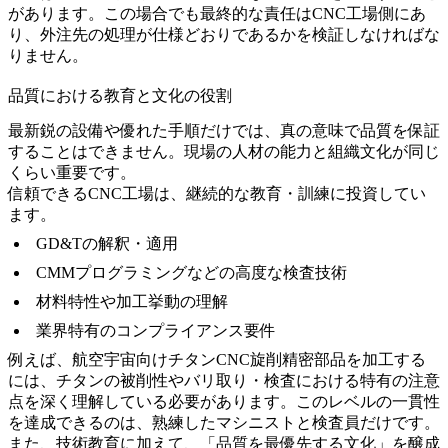
があります。この場合でも最終的な責任はCNC工場側にあ
り、外注先の処理が仕様どおりであるかを検証しなければな
りません。
品質における教育と文化の役割
最新鋭の設備や優れた手順だけでは、真の意味で品質を保証
することはできません。現場の人材の能力と組織文化が同じ
くらい重要です。
信頼できるCNC工場は、継続的な教育・訓練に投資してい
ます。
GD&Tの解釈・適用
CMMプログラミングなどの高度な検査技術
材料特性や加工挙動の理解
業界特有のコンプライアンス要件
例えば、
航空宇宙向けチタンCNC旋削精密部品
を加工する
には、チタンの被削性やバリ取り・検査における特有の注意
点を深く理解している必要があります。このレベルの一貫性
を達成できるのは、熟練したマシニストと検査員だけです。
また、技術教育に加えて、「品質を最優先する文化」を醸成