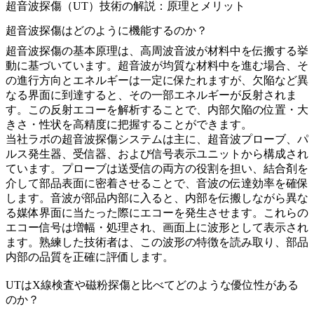
超音波探傷（UT）技術の解説：原理とメリット
超音波探傷はどのように機能するのか？
超音波探傷の基本原理は、高周波音波が材料中を伝搬する挙
動に基づいています。超音波が均質な材料中を進む場合、そ
の進行方向とエネルギーは一定に保たれますが、欠陥など異
なる界面に到達すると、その一部エネルギーが反射されま
す。この反射エコーを解析することで、内部欠陥の位置・大
きさ・性状を高精度に把握することができます。
当社ラボの超音波探傷システムは主に、超音波プローブ、パ
ルス発生器、受信器、および信号表示ユニットから構成され
ています。プローブは送受信の両方の役割を担い、結合剤を
介して部品表面に密着させることで、音波の伝達効率を確保
します。音波が部品内部に入ると、内部を伝搬しながら異な
る媒体界面に当たった際にエコーを発生させます。これらの
エコー信号は増幅・処理され、画面上に波形として表示され
ます。熟練した技術者は、この波形の特徴を読み取り、部品
内部の品質を正確に評価します。
UTはX線検査や磁粉探傷と比べてどのような優位性がある
のか？