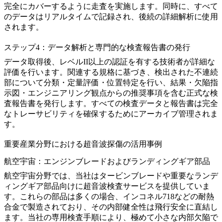
完全にカバーするように走査を実施します。同時に、すべて
のデータはリアルタイムで記録され、後続の詳細解析に使用
されます。
ステップ4：データ解析と専門的な検査報告書の発行
データ取得後、レベルII以上の認証を有する技術者が詳細な
評価を行います。関連する規格に基づき、検出された不連続
部について分類・定量評価・位置特定を行い、結果・欠陥指
示図・エンジニアリング観点からの推奨事項を含む正式な検
査報告書を発行します。すべての検査データと報告書は完全
なトレーサビリティを確保するためにアーカイブ管理されま
す。
重要産業分野における超音波探傷の活用事例
航空宇宙：エンジンブレードおよびランディングギア部品
航空宇宙
分野では、当社はタービンブレードや重要なランデ
ィングギア部品向けに超音波検査サービスを提供していま
す。これらの部品は多くの場合、
インコネル718
などの耐熱
合金で製造されており、その内部健全性は飛行安全に直結し
ます。当社の専用検査手順により、極めて小さな内部欠陥で