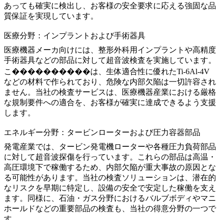
あっても確実に検出し、お客様の安全要求に応える強固な品
質保証を実現しています。
医療分野：インプラントおよび手術器具
医療機器
メーカ向けには、整形外科用インプラントや高精度
手術器具などの部品に対して超音波検査を実施しています。
こ����������は、生体適合性に優れた
Ti-6Al-4V
などの材料で作られており、危険な内部欠陥は一切許容され
ません。当社の検査サービスは、医療機器産業における厳格
な規制要件への適合を、お客様が確実に達成できるよう支援
します。
エネルギー分野：タービンローターおよび圧力容器部品
発電
産業では、タービン発電機ローターや各種圧力負荷部品
に対して超音波探傷を行っています。これらの部品は高温・
高圧環境下で稼働するため、内部欠陥が重大事故の原因とな
る可能性があります。当社の検査ソリューションは、潜在的
なリスクを早期に特定し、設備の安全で安定した稼働を支え
ます。同様に、
石油・ガス
分野におけるバルブボディやマニ
ホールドなどの重要部品の検査も、当社の得意分野の一つで
す。