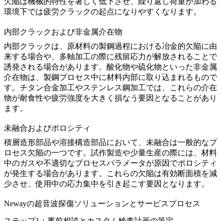
欠陥は機械的特性を著しく低下させ、繰り返し荷重が加わる
環境下では疲労クラックの起点になりやすくなります。
内部クラックおよび非金属介在物
内部クラックは、原材料の製鋼過程における冶金的欠陥に由
来する場合や、
多軸加工
の際に残留応力が解放されることで
誘発される場合があります。酸化物や硫化物といった非金属
介在物は、製鋼プロセス中に材料内部に取り込まれるもので
す。
チタン合金加工
や
ステンレス鋼加工
では、これらの介在
物が耐食性や疲労強度を大きく損なう要因となることがあり
ます。
未融合およびポロシティ
積層造形部品や溶接構造部品において、未融合は一般的なプ
ロセス欠陥の一つです。
試作製造
や
少量生産
の際には、材料
中のガスや不適切なプロセスパラメータが原因でポロシティ
が発生する場合があります。これらの欠陥は有効断面積を減
少させ、使用中の応力集中を引き起こす要因となります。
Newayの超音波探傷ソリューションとサービスプロセス
ステップ1：事前相談とカスタム検査計画の策定