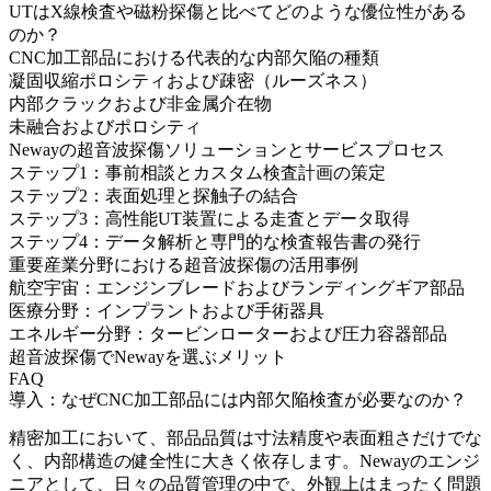
UTはX線検査や磁粉探傷と比べてどのような優位性がある
のか？
CNC加工部品における代表的な内部欠陥の種類
凝固収縮ポロシティおよび疎密（ルーズネス）
内部クラックおよび非金属介在物
未融合およびポロシティ
Newayの超音波探傷ソリューションとサービスプロセス
ステップ1：事前相談とカスタム検査計画の策定
ステップ2：表面処理と探触子の結合
ステップ3：高性能UT装置による走査とデータ取得
ステップ4：データ解析と専門的な検査報告書の発行
重要産業分野における超音波探傷の活用事例
航空宇宙：エンジンブレードおよびランディングギア部品
医療分野：インプラントおよび手術器具
エネルギー分野：タービンローターおよび圧力容器部品
超音波探傷でNewayを選ぶメリット
FAQ
導入：なぜCNC加工部品には内部欠陥検査が必要なのか？
精密加工において、部品品質は寸法精度や表面粗さだけでな
く、内部構造の健全性に大きく依存します。Newayのエンジ
ニアとして、日々の品質管理の中で、外観上はまったく問題