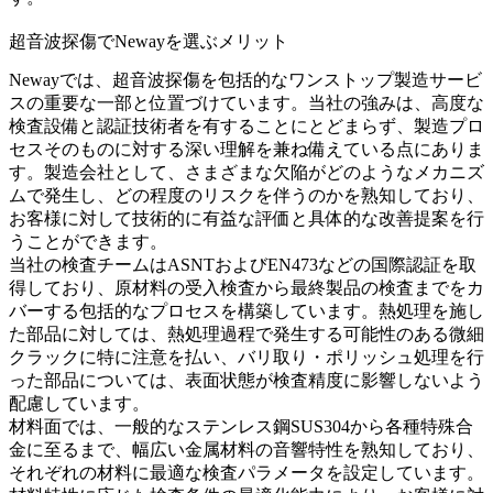
超音波探傷でNewayを選ぶメリット
Newayでは、超音波探傷を包括的な
ワンストップ製造サービ
ス
の重要な一部と位置づけています。当社の強みは、高度な
検査設備と認証技術者を有することにとどまらず、製造プロ
セスそのものに対する深い理解を兼ね備えている点にありま
す。製造会社として、さまざまな欠陥がどのようなメカニズ
ムで発生し、どの程度のリスクを伴うのかを熟知しており、
お客様に対して技術的に有益な評価と具体的な改善提案を行
うことができます。
当社の検査チームはASNTおよびEN473などの国際認証を取
得しており、原材料の受入検査から最終製品の検査までをカ
バーする包括的なプロセスを構築しています。
熱処理を施し
た部品
に対しては、熱処理過程で発生する可能性のある微細
クラックに特に注意を払い、
バリ取り・ポリッシュ処理
を行
った部品については、表面状態が検査精度に影響しないよう
配慮しています。
材料面では、一般的な
ステンレス鋼SUS304
から各種特殊合
金に至るまで、幅広い金属材料の音響特性を熟知しており、
それぞれの材料に最適な検査パラメータを設定しています。