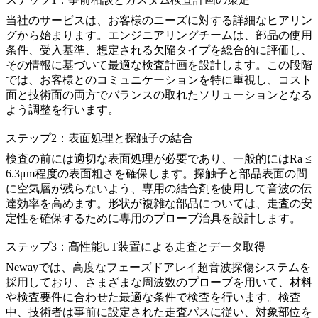
当社のサービスは、お客様のニーズに対する詳細なヒアリン
グから始まります。エンジニアリングチームは、部品の使用
条件、受入基準、想定される欠陥タイプを総合的に評価し、
その情報に基づいて最適な検査計画を設計します。この段階
では、お客様とのコミュニケーションを特に重視し、コスト
面と技術面の両方でバランスの取れたソリューションとなる
よう調整を行います。
ステップ2：表面処理と探触子の結合
検査の前には適切な表面処理が必要であり、一般的にはRa ≤
6.3μm程度の表面粗さを確保します。探触子と部品表面の間
に空気層が残らないよう、専用の結合剤を使用して音波の伝
達効率を高めます。形状が複雑な部品については、走査の安
定性を確保するために専用のプローブ治具を設計します。
ステップ3：高性能UT装置による走査とデータ取得
Newayでは、高度なフェーズドアレイ超音波探傷システムを
採用しており、さまざまな周波数のプローブを用いて、材料
や検査要件に合わせた最適な条件で検査を行います。検査
中、技術者は事前に設定された走査パスに従い、対象部位を