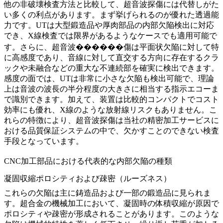
他の非破壊検査方法と比較して、超音波探傷には代替しがた
い多くの利点があります。まず挙げられるのが優れた透過能
力です。UTは大型鍛造品や厚肉部品の内部欠陥検出に対応
でき、X線検査では限界があるようなケースでも適用可能で
す。さらに、超音波������傷は平面状欠陥に対して特
に高感度であり、音線に対して直交する方向に存在するクラ
ックや未融合などの重大な不連続部を確実に検出できます。
感度の面では、UTは非常に小さな欠陥も検出可能で、理論
上は音波の波長の半分程度の大きさに相当する指示エコーま
で識別できます。加えて、装置は比較的コンパクトでコスト
効率にも優れ、X線のような放射線リスクもありません。こ
れらの特徴により、超音波探傷は当社の
精密加工サービス
に
おける品質保証システムの中で、欠かすことのできない検査
手段となっています。
CNC加工部品における代表的な内部欠陥の種類
凝固収縮ポロシティおよび疎密（ルーズネス）
これらの欠陥は主に鋳造品および一部の鍛造品に見られま
す。
超合金の機械加工
において、凝固時の体積収縮が原因で
ポロシティや疎密が形成されることがあります。このような