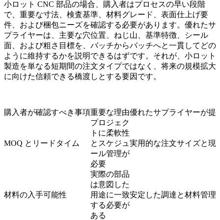
小ロット CNC 部品の場合、購入者はプロセスの早い段階
で、重要な寸法、検査基準、材料グレード、表面仕上げ要
件、および梱包ニーズを確認する必要があります。優れたサ
プライヤーは、主要な穴位置、ねじ山、基準特徴、シール
面、および粗さ目標を、バッチからバッチへと一貫してどの
ように維持するかを説明できるはずです。それが、小ロット
製造を単なる短期間の注文タイプではなく、将来の規模拡大
に向けた信頼できる橋渡しとする要因です。
購入者が確認すべき事項
重要な理由
優れたサプライヤーが提
プロジェク
トに柔軟性
MOQ とリードタイム
とスケジュ
実用的な注文サイズと現
ール管理が
必要
実際の部品
は意図した
材料の入手可能性
用途に一致
安定した調達と材料管理
する必要が
ある