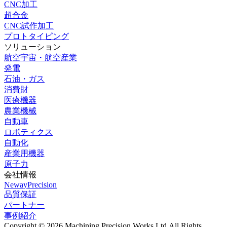
CNC加工
超合金
CNC試作加工
プロトタイピング
ソリューション
航空宇宙・航空産業
発電
石油・ガス
消費財
医療機器
農業機械
自動車
ロボティクス
自動化
産業用機器
原子力
会社情報
NewayPrecision
品質保証
パートナー
事例紹介
Copyright © 2026 Machining Precision Works Ltd.
All Rights