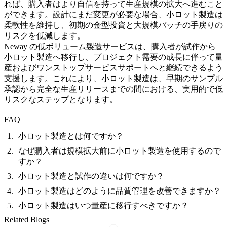
れば、購入者はより自信を持って
生産規模の拡大
へ進むこと
ができます。設計にまだ変更が必要な場合、小ロット製造は
柔軟性を維持し、初期の金型投資と大規模バッチの手戻りの
リスクを低減します。
Neway の
低ボリューム製造サービス
は、購入者が試作から
小ロット製造へ移行し、プロジェクト需要の成長に伴って量
産および
ワンストップサービス
サポートへと継続できるよう
支援します。これにより、小ロット製造は、早期のサンプル
承認から完全な生産リリースまでの間における、実用的で低
リスクなステップとなります。
FAQ
小ロット製造とは何ですか？
なぜ購入者は規模拡大前に小ロット製造を使用するので
すか？
小ロット製造と試作の違いは何ですか？
小ロット製造はどのように品質管理を改善できますか？
小ロット製造はいつ量産に移行すべきですか？
Related Blogs