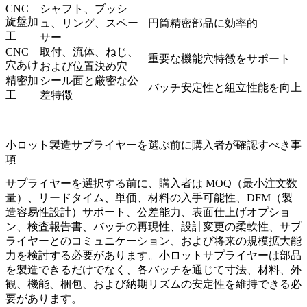
CNC
シャフト、ブッシ
旋盤加
ュ、リング、スペー
円筒精密部品に効率的
工
サー
CNC
取付、流体、ねじ、
重要な機能穴特徴をサポート
穴あけ
および位置決め穴
精密加
シール面と厳密な公
バッチ安定性と組立性能を向上
工
差特徴
小ロット製造サプライヤーを選ぶ前に購入者が確認すべき事
項
サプライヤーを選択する前に、購入者は MOQ（最小注文数
量）、リードタイム、単価、材料の入手可能性、DFM（製
造容易性設計）サポート、公差能力、表面仕上げオプショ
ン、検査報告書、バッチの再現性、設計変更の柔軟性、サプ
ライヤーとのコミュニケーション、および将来の規模拡大能
力を検討する必要があります。小ロットサプライヤーは部品
を製造できるだけでなく、各バッチを通じて寸法、材料、外
観、機能、梱包、および納期リズムの安定性を維持できる必
要があります。