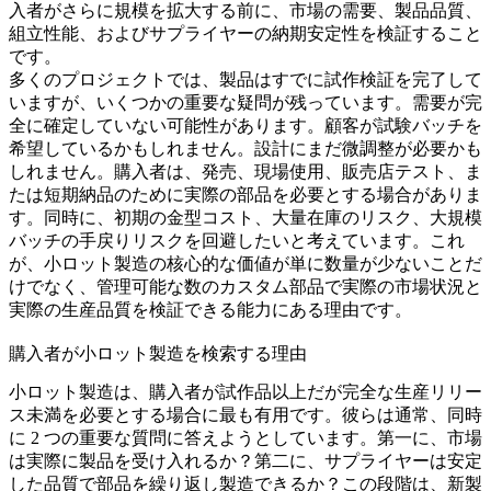
入者がさらに規模を拡大する前に、市場の需要、製品品質、
組立性能、およびサプライヤーの納期安定性を検証すること
です。
多くのプロジェクトでは、製品はすでに
試作検証
を完了して
いますが、いくつかの重要な疑問が残っています。需要が完
全に確定していない可能性があります。顧客が試験バッチを
希望しているかもしれません。設計にまだ微調整が必要かも
しれません。購入者は、発売、現場使用、販売店テスト、ま
たは短期納品のために実際の部品を必要とする場合がありま
す。同時に、初期の金型コスト、大量在庫のリスク、大規模
バッチの手戻りリスクを回避したいと考えています。これ
が、小ロット製造の核心的な価値が単に数量が少ないことだ
けでなく、管理可能な数のカスタム部品で実際の市場状況と
実際の生産品質を検証できる能力にある理由です。
購入者が小ロット製造を検索する理由
小ロット製造は、購入者が試作品以上だが完全な生産リリー
ス未満を必要とする場合に最も有用です。彼らは通常、同時
に 2 つの重要な質問に答えようとしています。第一に、市場
は実際に製品を受け入れるか？第二に、サプライヤーは安定
した品質で部品を繰り返し製造できるか？この段階は、新製