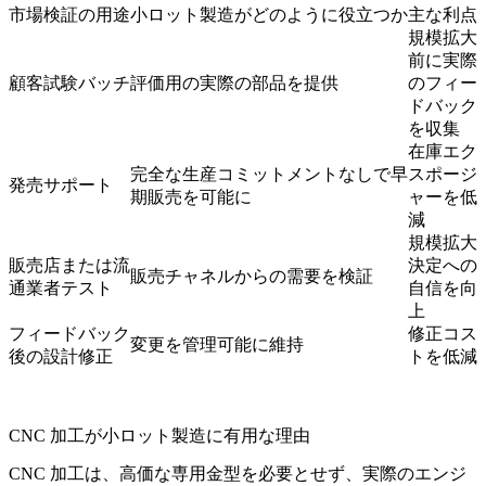
市場検証の用途
小ロット製造がどのように役立つか
主な利点
規模拡大
前に実際
顧客試験バッチ
評価用の実際の部品を提供
のフィー
ドバック
を収集
在庫エク
完全な生産コミットメントなしで早
スポージ
発売サポート
期販売を可能に
ャーを低
減
規模拡大
販売店または流
決定への
販売チャネルからの需要を検証
通業者テスト
自信を向
上
フィードバック
修正コス
変更を管理可能に維持
後の設計修正
トを低減
CNC 加工が小ロット製造に有用な理由
CNC 加工
は、高価な専用金型を必要とせず、実際のエンジ