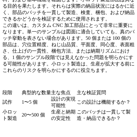
る目的を果たします。それらは実際の納品状況にはるかに近
く、部品のバッチを一貫して製造、検査、梱包、および納品
できるかどうかを検証するために使用されます。
この違いは、カスタム CNC 加工部品にとって非常に重要に
なります。単一のサンプルは図面に適合していても、真のバ
ッチ挙動を表さない場合があります。50 個または 100 個の
部品は、穴位置精度、ねじ山品質、平面度、同心度、表面粗
さ、仕上げの一貫性、梱包方法、または納期リズムにおけ
る、1 個のサンプル段階では見えなかった問題を明らかにす
る可能性があります。小ロット製造は、生産が拡大する前に
これらのリスクを明らかにするのに役立ちます。
段階
典型的な数量
主な焦点
主な検証質問
設計の実現
試作
1〜5 個
この設計は機能するか？
可能性
小ロッ
生産と納期
このバッチは一貫して製
20〜500 個
ト製造
の安定性
造・納品できるか？