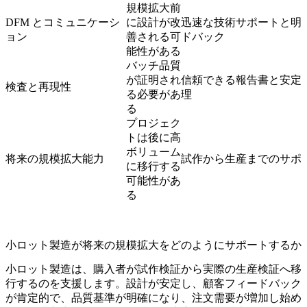
規模拡大前
DFM とコミュニケーシ
に設計が改
迅速な技術サポートと明
ョン
善される可
ドバック
能性がある
バッチ品質
が証明され
信頼できる報告書と安定
検査と再現性
る必要があ
理
る
プロジェク
トは後に高
ボリューム
将来の規模拡大能力
試作から生産までのサポ
に移行する
可能性があ
る
小ロット製造が将来の規模拡大をどのようにサポートするか
小ロット製造は、購入者が
試作検証
から実際の生産検証へ移
行するのを支援します。設計が安定し、顧客フィードバック
が肯定的で、品質基準が明確になり、注文需要が増加し始め