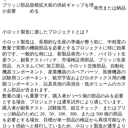
ブリッジ部品
規模拡大前の供給ギャップを埋
発売または納品
が必要
める
小ロット製造に適したプロジェクトとは？
小ロット製造は、長期的な生産の準備が整う前に、中程度の
数量で実際の機能部品を必要とするプロジェクトに特に効果
的です。一般的な例には、新製品発売バッチ、パイロット生
産ラン、顧客テストバッチ、市場検証用部品、ブリッジ生産
部品、カスタム CNC 加工部品、小ロット交換部品、自動化
機器コンポーネント、産業機器のスペアパーツ、医療機器の
試験用コンポーネント、航空宇宙およびロボティクス用の機
能コンポーネント、以及其他の高混合・低ボリュームのカス
タム部品が含まれます。
数量の違いも重要です。購入者が 1〜5 個の部品のみを必要
とする場合、プロジェクトは通常
試作
により適しています。
購入者が顧客テスト、試験販売、組立チェック、またはブリ
ッジ納品のために 20、50、100、300、または 500 個の部品
を必要とする場合、目標が単一部品の検証から再現可能な小
ロット供給へと移行しているため、小ロット製造が通常より