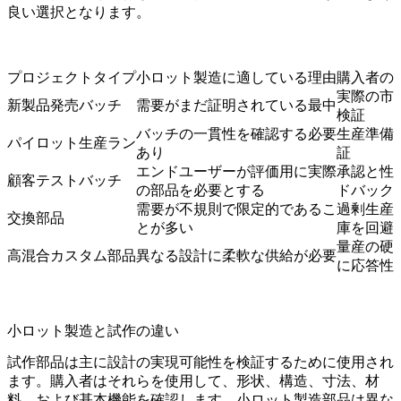
良い選択となります。
プロジェクトタイプ
小ロット製造に適している理由
購入者の
実際の市
新製品発売バッチ
需要がまだ証明されている最中
検証
バッチの一貫性を確認する必要
生産準備
パイロット生産ラン
あり
証
エンドユーザーが評価用に実際
承認と性
顧客テストバッチ
の部品を必要とする
ドバック
需要が不規則で限定的であるこ
過剰生産
交換部品
とが多い
庫を回避
量産の硬
高混合カスタム部品
異なる設計に柔軟な供給が必要
に応答性
小ロット製造と試作の違い
試作部品
は主に設計の実現可能性を検証するために使用され
ます。購入者はそれらを使用して、形状、構造、寸法、材
料、および基本機能を確認します。小ロット製造部品は異な