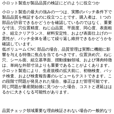
小ロット製造が製品品質の検証にどのように役立つか
小ロット製造の最大の強みの一つは、実際のバッチ条件下で
製品品質を検証するのに役立つことです。購入者は、1 つの
部品が許容できるかどうかを確認しているのではなく、重要
な寸法、穴位置精度、ねじ山品質、平面度、同心度、表面粗
さ、組立クリアランス、材料安定性、および表面仕上げの一
貫性が、バッチ全体を通じて繰り返し維持できるかどうかを
確認しています。
低ボリューム CNC 部品の場合、品質管理は実際に機能に影
響を与える特徴に焦点を当てるべきです。位置決め穴、ねじ
穴、シール面、組立基準面、摺動接触領域、および薄肉特徴
は、単純な外部寸法よりも重要であることがよくあります。
小ロット製造により、生産規模の拡大前に、初物検査、バッ
チ検査、および検査報告書のレビューもテストできます。こ
の段階で問題が発見された場合、修正はまだ管理可能です。
同じ問題が量産開始後に見つかった場合、コストと遅延はは
るかに大きくなる可能性があります。
品質チェック領域
重要な理由
検証されない場合の一般的なリ