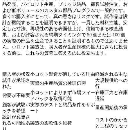
品発売、パイロット生産、ブリッジ納品、顧客試験注文、お
よび低ボリュームのカスタム部品プログラムで一般的です。
多くの購入者にとって、真の懸念はリスクです。試作品は設
計が機能することを証明できますが、一貫した材料性能、安
定した寸法、再現性のある表面仕上げ、信頼できる検査結
果、および許容される納期タイミングで 50 個または 100 個
の実際の部品を生産できることを証明するものではありませ
ん。小ロット製造は、購入者が生産規模の拡大にさらに投資
する前に、これらの質問に答えるのに役立ちます。
購入者の状況
小ロット製造が適している理由
軽減される主な
試作が承認さ
大規模供給への
実際の生産品質の検証仍需
れた
行
小ロットによりまず市場フィー
在庫圧力と在庫
需要が不確実
ドバックを取得可能
遅延
顧客が試験バ
実際のテストと納品条件をサポ
量産開始後の承
ッチを希望
ート
設計が変更さ
コストのかかる
れる可能性あ
製造の柔軟性を維持
と工程のリセッ
り