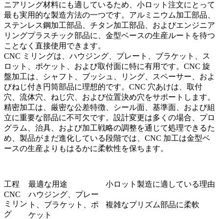
ニアリング材料にも適しているため、小ロット注文にとって
最も実用的な製造方法の一つです。
アルミニウム加工部品
、
ステンレス鋼加工部品
、
チタン加工部品
、および
エンジニア
リングプラスチック部品
に、金型ベースの生産ルートを待つ
ことなく直接使用できます。
CNC ミリング
は、ハウジング、プレート、ブラケット、ス
ロット、ポケット、および取付面に特に有用です。
CNC 旋
盤加工
は、シャフト、ブッシュ、リング、スペーサー、およ
びねじ付き円筒部品に理想的です。
CNC 穴あけ
は、取付
穴、流体穴、ねじ穴、および位置決め穴をサポートします。
精密加工
は、厳密な公差特徴、シール面、基準面、および組
立に重要な部品に不可欠です。設計変更は多くの場合、プロ
グラム、治具、および加工戦略の調整を通じて処理できるた
め、製品がまだ進化している段階では、CNC 加工は金型ベ
ースの生産よりもはるかに柔軟性を保ちます。
工程
最適な用途
小ロット製造に適している理由
CNC
ハウジング、プレー
ミリン
ト、ブラケット、ポ
複雑なプリズム部品に柔軟
グ
ケット