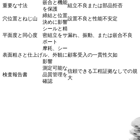
嵌合と機能
重要な寸法
組立不良または部品拒否
を保護
締結と位置
穴位置とねじ山
設置不良と性能不安定
決めに影響
シールと精
平面度と同心度
密組立をサ
漏れ、振動、または嵌合不良
ポート
摩耗、シー
表面粗さと仕上げ
ル、外観に
顧客受入の一貫性欠如
影響
測定可能な
信頼できる工程証拠なしでの規
検査報告書
品質管理を
大
確認