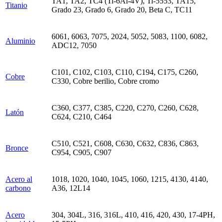
TA1, TA2, TC4 (Ti-6Al-4V), Ti-5553, TA15,
Titanio
Grado 23, Grado 6, Grado 20, Beta C, TC11
6061, 6063, 7075, 2024, 5052, 5083, 1100, 6082,
Aluminio
ADC12, 7050
C101, C102, C103, C110, C194, C175, C260,
Cobre
C330, Cobre berilio, Cobre cromo
C360, C377, C385, C220, C270, C260, C628,
Latón
C624, C210, C464
C510, C521, C608, C630, C632, C836, C863,
Bronce
C954, C905, C907
Acero al
1018, 1020, 1040, 1045, 1060, 1215, 4130, 4140,
carbono
A36, 12L14
Acero
304, 304L, 316, 316L, 410, 416, 420, 430, 17-4PH,