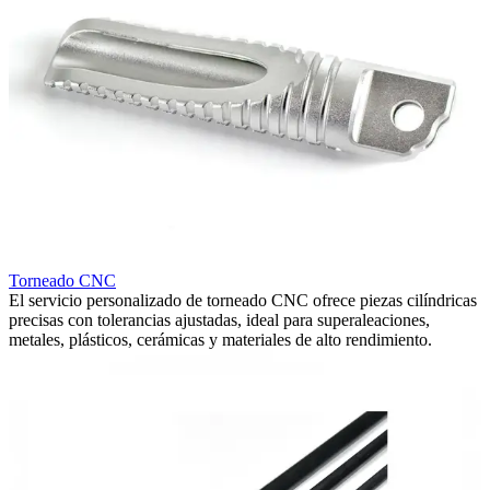
Torneado CNC
El servicio personalizado de torneado CNC ofrece piezas cilíndricas
M
precisas con tolerancias ajustadas, ideal para superaleaciones,
N
metales, plásticos, cerámicas y materiales de alto rendimiento.
4
g