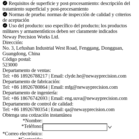
Requisitos de superficie y post-procesamiento: descripción del
tratamiento superficial y post-procesamiento
Normas de prueba: normas de inspección de calidad y criterios
de aceptación
Uso del producto: uso específico del producto; los productos
militares y armamentísticos deben ser claramente indicados
Neway Precision Works Ltd.
Dirección:
No. 3, Lefushan Industrial West Road, Fenggang, Dongguan,
Guangdong, China
Código postal:
523000
Departamento de ventas:
Tel: +86 18926788217 | Email: clyde.he@newayprecision.com
Departamento de fabricación:
Tel: +86 18926780864 | Email: mfg@newayprecision.com
Departamento de ingeniería:
Tel: +86 18676742693 | Email: eng.suva@newayprecision.com
Departamento de control de calidad:
Tel: +86 18926780354 | Email: qa@newayprecision.com
Obtenga una cotización instantánea
*
Nombre
:
*
Teléfono
:
*
Correo electrónico
: