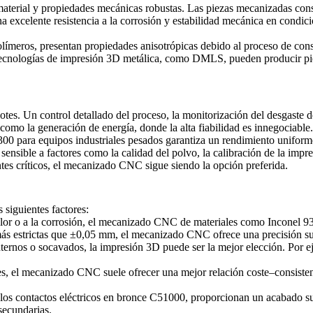
terial y propiedades mecánicas robustas. Las piezas mecanizadas conser
excelente resistencia a la corrosión y estabilidad mecánica en condicio
límeros, presentan propiedades anisotrópicas debido al proceso de cons
 tecnologías de impresión 3D metálica, como DMLS, pueden producir pie
tes. Un control detallado del proceso, la monitorización del desgaste d
 como la generación de energía, donde la alta fiabilidad es innegociable.
00 para equipos industriales pesados garantiza un rendimiento uniforme
nsible a factores como la calidad del polvo, la calibración de la impres
tes críticos, el mecanizado CNC sigue siendo la opción preferida.
siguientes factores:
l calor o a la corrosión, el mecanizado CNC de materiales como Inconel 9
 más estrictas que ±0,05 mm, el mecanizado CNC ofrece una precisión su
ternos o socavados, la impresión 3D puede ser la mejor elección. Por e
, el mecanizado CNC suele ofrecer una mejor relación coste–consisten
 contactos eléctricos en bronce C51000, proporcionan un acabado supe
secundarias.