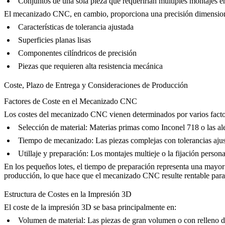
Conjuntos de una sola pieza que requerirían múltiples montajes
El mecanizado CNC, en cambio, proporciona una precisión dimensional 
Características de tolerancia ajustada
Superficies planas lisas
Componentes cilíndricos de precisión
Piezas que requieren alta resistencia mecánica
Coste, Plazo de Entrega y Consideraciones de Producción
Factores de Coste en el Mecanizado CNC
Los costes del mecanizado CNC vienen determinados por varios facto
Selección de material
: Materias primas como
Inconel 718
o las al
Tiempo de mecanizado
: Las piezas complejas con tolerancias aj
Utillaje y preparación
: Los montajes multieje o la fijación perso
En los pequeños lotes, el tiempo de preparación representa una mayor
producción, lo que hace que el mecanizado CNC resulte rentable para
Estructura de Costes en la Impresión 3D
El coste de la impresión 3D se basa principalmente en:
Volumen de material
: Las piezas de gran volumen o con relleno