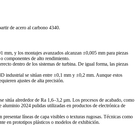
artir de
acero al carbono 4340
.
,01 mm, y los montajes avanzados alcanzan ±0,005 mm para piezas
s o componentes de alto rendimiento.
ecto dentro de los sistemas de turbina. De igual forma, las piezas
n 3D industrial se sitúan entre ±0,1 mm y ±0,2 mm. Aunque estos
quieren ajustes de alta precisión.
se sitúa alrededor de Ra 1,6–3,2 µm. Los procesos de acabado, como
e aluminio 2024 pulidas utilizadas en productos de electrónica de
n presentar líneas de capa visibles o texturas rugosas. Técnicas como
nte en prototipos plásticos o modelos de exhibición.