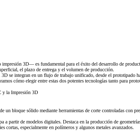
mpresión 3D— es fundamental para el éxito del desarrollo de producto
uperficial, el plazo de entrega y el volumen de producción.
n 3D
se integran en un flujo de trabajo unificado, desde el prototipado h
oramos cómo elegir entre estas dos potentes tecnologías tanto para prot
 y la Impresión 3D
 de un bloque sólido mediante herramientas de corte controladas con prec
capa a partir de modelos digitales. Destaca en la producción de geometrí
eries cortas, especialmente en polímeros y algunos metales avanzados.