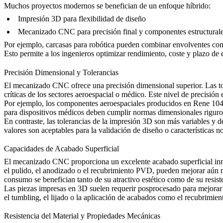
Muchos proyectos modernos se benefician de un enfoque híbrido:
Impresión 3D para flexibilidad de diseño
Mecanizado CNC para precisión final y componentes estructural
Por ejemplo, carcasas para robótica pueden combinar envolventes co
Esto permite a los ingenieros optimizar rendimiento, coste y plazo de e
Precisión Dimensional y Tolerancias
El mecanizado CNC ofrece una precisión dimensional superior. Las t
críticas de los sectores aeroespacial o médico. Este nivel de precisi
Por ejemplo, los componentes aeroespaciales producidos en Rene 104 se
para dispositivos médicos deben cumplir normas dimensionales rigurosa
En contraste, las tolerancias de la impresión 3D son más variables y 
valores son aceptables para la validación de diseño o características n
Capacidades de Acabado Superficial
El mecanizado CNC proporciona un excelente acabado superficial in
el pulido, el anodizado o el recubrimiento PVD, pueden mejorar aún má
consumo se benefician tanto de su atractivo estético como de su resiste
Las piezas impresas en 3D suelen requerir posprocesado para mejorar el
el tumbling, el lijado o la aplicación de acabados como el recubrimien
Resistencia del Material y Propiedades Mecánicas