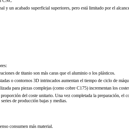
 en CNC
y un acabado superficial superiores, pero está limitado por el alcance
res:
eaciones de titanio son más caras que el aluminio o los plásticos.
ustadas o contornos 3D intrincados aumentan el tiempo de ciclo de máqu
nalizada para piezas complejas (como
cobre C175
) incrementan los costes
 proporción del coste unitario. Una vez completada la preparación, el
 series de producción bajas y medias.
 denso consumen más material.