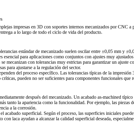
es
mplejas impresas en 3D con soportes internos mecanizados por CNC a p
ntrega a lo largo de todo el ciclo de vida del producto.
olerancias estándar de mecanizado suelen oscilar entre ±0,05 mm y ±0
ón es esencial para aplicaciones como conjuntos con ajustes muy ajustado
 mecanizan con tolerancias muy estrictas para garantizar un ajuste corr
s para ajustarse a la regulación del sector.
dependen del proceso específico. Las tolerancias típicas de la impresió
o críticas, pueden no ser suficientes para componentes funcionales que re
mediatamente después del mecanizado. Un acabado as-machined típico 
s tanto la apariencia como la funcionalidad. Por ejemplo, las piezas d
ncia a la corrosión.
 acabado superficial. Según el proceso, las superficies iniciales puede
to con laca ayudan a alcanzar la calidad superficial deseada, especialme