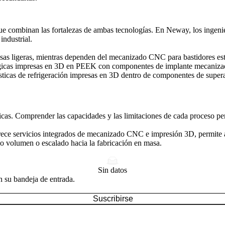
s que combinan las fortalezas de ambas tecnologías. En Neway, los ingen
industrial.
sas ligeras, mientras dependen del mecanizado CNC para bastidores est
úrgicas impresas en 3D en PEEK con componentes de implante mecaniza
ísticas de refrigeración impresas en 3D dentro de componentes de supe
as. Comprender las capacidades y las limitaciones de cada proceso per
e servicios integrados de mecanizado CNC e impresión 3D, permite a l
jo volumen o escalado hacia la fabricación en masa.
Sin datos
n su bandeja de entrada.
Suscribirse