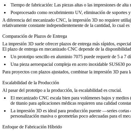
Tiempo de fabricación
: Las piezas altas o las impresiones de alt
Posprocesado
como
recubrimiento UV
, eliminación de soportes 
A diferencia del mecanizado CNC, la impresión 3D no requiere utillaje 
relativamente constante independientemente de la cantidad, lo cual es 
Comparación de Plazos de Entrega
La impresión 3D suele ofrecer plazos de entrega más rápidos, especialm
El plazo de entrega en mecanizado CNC depende de la disponibilidad de
Un prototipo sencillo en
aluminio 7075
puede requerir de 5 a 7 dí
Una pieza aeroespacial compleja en
acero inoxidable SUS630
pod
Para proyectos con plazos ajustados, combinar la impresión 3D para las
Escalabilidad de la Producción
Al pasar del prototipo a la producción, la escalabilidad es crucial.
El mecanizado CNC escala bien para volúmenes bajos y medios (10–
de titanio para aplicaciones médicas requieren una calidad constan
La impresión 3D es ideal para producción puente —series cortas de
personalización masiva o geometrías poco adecuadas para el meca
Enfoque de Fabricación Híbrido