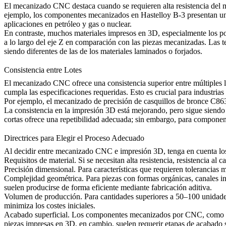
El mecanizado CNC destaca cuando se requieren alta resistencia del ma
ejemplo, los componentes mecanizados en Hastelloy B-3 presentan una 
aplicaciones en petróleo y gas o nuclear.
En contraste, muchos materiales impresos en 3D, especialmente los po
a lo largo del eje Z en comparación con las piezas mecanizadas. Las
siendo diferentes de las de los materiales laminados o forjados.
Consistencia entre Lotes
El mecanizado CNC ofrece una consistencia superior entre múltiples lo
cumpla las especificaciones requeridas. Esto es crucial para industrias
Por ejemplo, el mecanizado de precisión de casquillos de bronce C863
La consistencia en la impresión 3D está mejorando, pero sigue siendo se
cortas ofrece una repetibilidad adecuada; sin embargo, para componen
Directrices para Elegir el Proceso Adecuado
Al decidir entre mecanizado CNC e impresión 3D, tenga en cuenta los 
Requisitos de material. Si se necesitan alta resistencia, resistencia a
Precisión dimensional. Para características que requieren tolerancias
Complejidad geométrica. Para piezas con formas orgánicas, canales in
suelen producirse de forma eficiente mediante fabricación aditiva.
Volumen de producción. Para cantidades superiores a 50–100 unidades
minimiza los costes iniciales.
Acabado superficial. Los componentes mecanizados por CNC, como los
piezas impresas en 3D, en cambio, suelen requerir etapas de acabado 