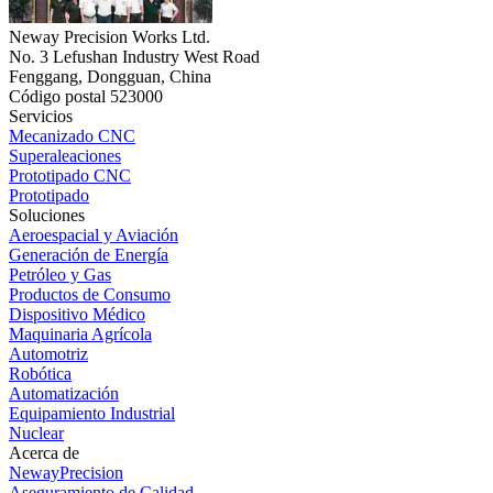
Neway Precision Works Ltd.
No. 3 Lefushan Industry West Road
Fenggang, Dongguan, China
Código postal 523000
Servicios
Mecanizado CNC
Superaleaciones
Prototipado CNC
Prototipado
Soluciones
Aeroespacial y Aviación
Generación de Energía
Petróleo y Gas
Productos de Consumo
Dispositivo Médico
Maquinaria Agrícola
Automotriz
Robótica
Automatización
Equipamiento Industrial
Nuclear
Acerca de
NewayPrecision
Aseguramiento de Calidad