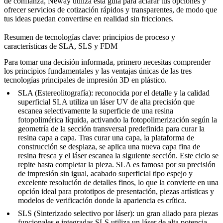
de confianza, Neway utiliza esta guía para aclarar tus opciones y
ofrecer servicios de cotización rápidos y transparentes, de modo que
tus ideas puedan convertirse en realidad sin fricciones.
Resumen de tecnologías clave: principios de proceso y
características de SLA, SLS y FDM
Para tomar una decisión informada, primero necesitas comprender
los principios fundamentales y las ventajas únicas de las tres
tecnologías principales de impresión 3D en plástico.
SLA (Estereolitografía): reconocida por el detalle y la calidad
superficial
SLA utiliza un láser UV de alta precisión que
escanea selectivamente la superficie de una resina
fotopolimérica líquida, activando la fotopolimerización según la
geometría de la sección transversal predefinida para curar la
resina capa a capa. Tras curar una capa, la plataforma de
construcción se desplaza, se aplica una nueva capa fina de
resina fresca y el láser escanea la siguiente sección. Este ciclo se
repite hasta completar la pieza. SLA es famosa por su precisión
de impresión sin igual, acabado superficial tipo espejo y
excelente resolución de detalles finos, lo que la convierte en una
opción ideal para prototipos de presentación, piezas artísticas y
modelos de verificación donde la apariencia es crítica.
SLS (Sinterizado selectivo por láser): un gran aliado para piezas
funcionales e integradas
SLS utiliza un láser de alta potencia