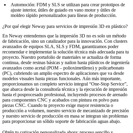
Automoción
: FDM y SLS se utilizan para crear prototipos de
ajuste interior, útiles de guiado en vano motor y útiles de
moldeo rápido
personalizados para líneas de producción.
¿Por qué elegir Neway para servicios de impresión 3D en plástico?
En Neway entendemos que la impresión 3D no es solo un método
de fabricación, sino un catalizador para la innovación. Con clusters
avanzados de equipos SLA, SLS y FDM, garantizamos poder
recomendar e implementar la solución técnica más adecuada para tu
proyecto. Nuestro portafolio de materiales se actualiza de forma
continua, desde resinas básicas y nailon hasta plásticos de ingeniería
avanzados como
acetal (POM – polioximetileno)
y
policarbonato
(PC)
, cubriendo un amplio espectro de aplicaciones que va desde
modelos visuales hasta piezas funcionales. Aún más importante,
proporcionamos un completo
servicio integral “One-Stop Service”
,
que abarca desde la consultoría técnica y la ejecución de impresión
hasta el posprocesado profesional, incluyendo
procesos de arenado
para componentes CNC
y
acabados con pintura en polvo para
piezas CNC
. Cuando tu proyecto exige mayor resistencia o
producción a volumen, nuestro
servicio de mecanizado de precisión
y nuestro
servicio de producción en masa
se integran sin problemas
para proporcionar un sólido soporte de fabricación aguas abajo.
Obtén tu cotización personalizada ahora: proceso sencillo y