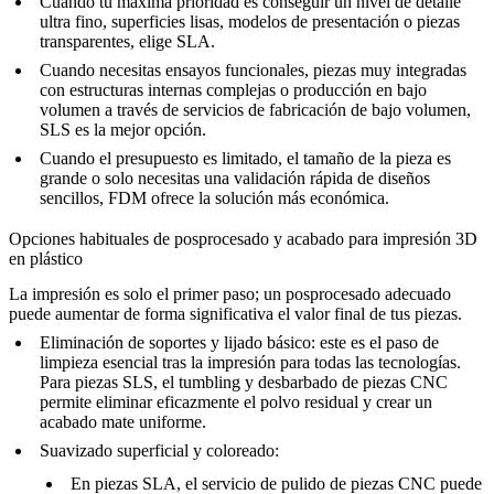
Cuando tu máxima prioridad es conseguir un nivel de detalle
ultra fino, superficies lisas, modelos de presentación o piezas
transparentes
, elige
SLA
.
Cuando necesitas ensayos funcionales, piezas muy integradas
con estructuras internas complejas o producción en bajo
volumen
a través de
servicios de fabricación de bajo volumen
,
SLS
es la mejor opción.
Cuando el presupuesto es limitado, el tamaño de la pieza es
grande o solo necesitas una validación rápida de diseños
sencillos
,
FDM
ofrece la solución más económica.
Opciones habituales de posprocesado y acabado para impresión 3D
en plástico
La impresión es solo el primer paso; un posprocesado adecuado
puede aumentar de forma significativa el valor final de tus piezas.
Eliminación de soportes y lijado básico
: este es el paso de
limpieza esencial tras la impresión para todas las tecnologías.
Para piezas SLS, el
tumbling y desbarbado de piezas CNC
permite eliminar eficazmente el polvo residual y crear un
acabado mate uniforme.
Suavizado superficial y coloreado
:
En piezas SLA, el
servicio de pulido de piezas CNC
puede