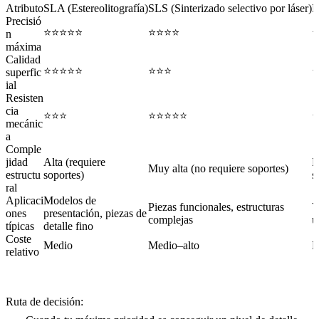
Atributo
SLA (Estereolitografía)
SLS (Sinterizado selectivo por láser)
F
Precisió
⭐⭐⭐⭐⭐
⭐⭐⭐⭐
n
máxima
Calidad
⭐⭐⭐⭐⭐
⭐⭐⭐
superfic
ial
Resisten
cia
⭐⭐⭐
⭐⭐⭐⭐⭐
mecánic
a
Comple
jidad
Alta (requiere
M
Muy alta (no requiere soportes)
estructu
soportes)
s
ral
Aplicaci
Modelos de
Piezas funcionales, estructuras
V
ones
presentación, piezas de
complejas
ú
típicas
detalle fino
Coste
Medio
Medio–alto
B
relativo
Ruta de decisión: