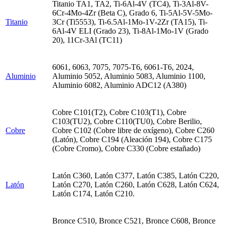
Titanio TA1, TA2, Ti-6Al-4V (TC4), Ti-3Al-8V-
6Cr-4Mo-4Zr (Beta C), Grado 6, Ti-5Al-5V-5Mo-
Titanio
3Cr (Ti5553), Ti-6.5Al-1Mo-1V-2Zr (TA15), Ti-
6Al-4V ELI (Grado 23), Ti-8Al-1Mo-1V (Grado
20), 11Cr-3Al (TC11)
6061, 6063, 7075, 7075-T6, 6061-T6, 2024,
Aluminio
Aluminio 5052, Aluminio 5083, Aluminio 1100,
Aluminio 6082, Aluminio ADC12 (A380)
Cobre C101(T2), Cobre C103(T1), Cobre
C103(TU2), Cobre C110(TU0), Cobre Berilio,
Cobre
Cobre C102 (Cobre libre de oxígeno), Cobre C260
(Latón), Cobre C194 (Aleación 194), Cobre C175
(Cobre Cromo), Cobre C330 (Cobre estañado)
Latón C360, Latón C377, Latón C385, Latón C220,
Latón
Latón C270, Latón C260, Latón C628, Latón C624,
Latón C174, Latón C210.
Bronce C510, Bronce C521, Bronce C608, Bronce