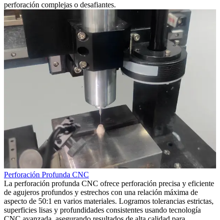
perforación complejas o desafiantes.
Perforación Profunda CNC
P
La perforación profunda CNC ofrece perforación precisa y eficiente
L
n
de agujeros profundos y estrechos con una relación máxima de
e
aspecto de 50:1 en varios materiales. Logramos tolerancias estrictas,
c
superficies lisas y profundidades consistentes usando tecnología
E
CNC avanzada, asegurando resultados de alta calidad para
e