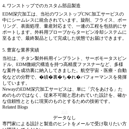
4. ワンストップでのカスタム部品製造
EDM深穴加工は、当社の
ワンストップCNC加工サービス
の
中にシームレスに統合されています。旋削、フライス、ボー
リング、表面処理、
量産対応
まで、一連の工程を包括的にサ
ポートします。外科用プローブからタービン冷却システムに
至るまで、最終製品として完成した状態でお届けできます。
5. 豊富な業界実績
当社は、チタン製外科用インプラント、サーボモータスピン
ドル、EDM微細穴構造を持つ高精度ファスナーなど、多様
な案件を成功裏に納入してきました。航空宇宙・医療・自動
化などの分野で、�績�裏�ち�れ�パフォーマンスを発揮
しています。
NewayのEDM深穴加工サービスは、単に「穴をあける」た
めのものではなく、従来不可能と思われていた設計を、確か
な信頼性とともに現実のものとするための技術です。
Related Blogs
データなし
専門家による設計と製造のヒントをメールで受け取りたい方