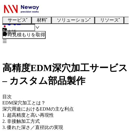
サービス
材料
ソリューション
リソース
日本語
即時見積もりを取得
高精度EDM深穴加工サービス
– カスタム部品製作
目次
EDM深穴加工とは？
深穴用途におけるEDMの主な利点
1. 超高精度と高い再現性
2. 非接触加工方式
3. 優れた深さ／直径比の実現