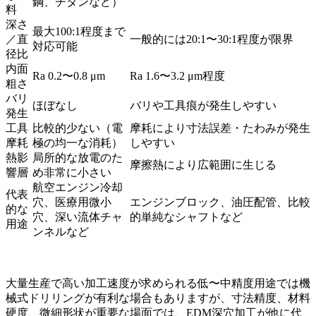
鋼、チタンなど）
料
深さ
最大100:1程度まで
／直
一般的には20:1〜30:1程度が限界
対応可能
径比
内面
Ra 0.2〜0.8 μm
Ra 1.6〜3.2 μm程度
粗さ
バリ
ほぼなし
バリや工具痕が発生しやすい
発生
工具
比較的少ない（電
摩耗により寸法誤差・たわみが発生
摩耗
極の均一な消耗）
しやすい
熱影
局所的な放電のた
摩擦熱により広範囲に生じる
響層
め非常に小さい
航空エンジン冷却
代表
穴、医療用微小
エンジンブロック、油圧配管、比較
的な
穴、深い流体チャ
的単純なシャフトなど
用途
ンネルなど
大量生産で高い加工速度が求められる低〜中精度用途では機
械式ドリリングが有利な場合もありますが、寸法精度、材料
硬度、微細形状が重要な場面では、EDM深穴加工が他に代