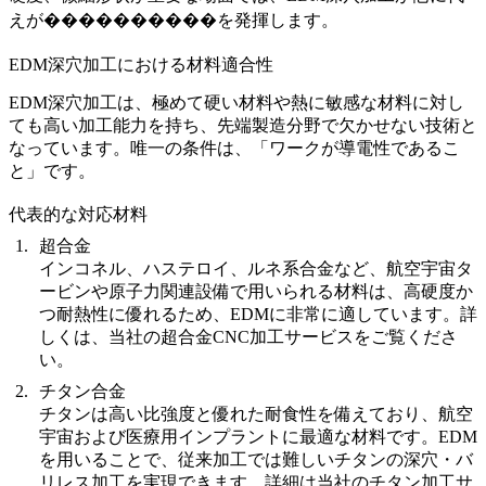
えが����������を発揮します。
EDM深穴加工における材料適合性
EDM深穴加工は、極めて硬い材料や熱に敏感な材料に対し
ても高い加工能力を持ち、先端製造分野で欠かせない技術と
なっています。唯一の条件は、「ワークが導電性であるこ
と」です。
代表的な対応材料
超合金
インコネル、ハステロイ、ルネ系合金など、航空宇宙タ
ービンや原子力関連設備で用いられる材料は、高硬度か
つ耐熱性に優れるため、EDMに非常に適しています。詳
しくは、当社の
超合金CNC加工サービス
をご覧くださ
い。
チタン合金
チタンは高い比強度と優れた耐食性を備えており、航空
宇宙および医療用インプラントに最適な材料です。EDM
を用いることで、従来加工では難しいチタンの深穴・バ
リレス加工を実現できます。詳細は当社の
チタン加工サ