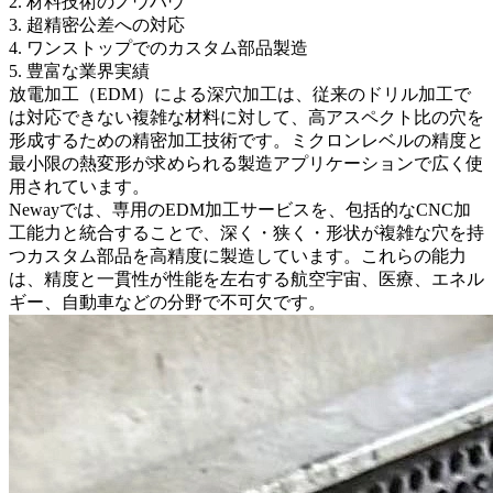
2. 材料技術のノウハウ
3. 超精密公差への対応
4. ワンストップでのカスタム部品製造
5. 豊富な業界実績
放電加工（EDM）による深穴加工は、従来のドリル加工で
は対応できない複雑な材料に対して、高アスペクト比の穴を
形成するための精密加工技術です。ミクロンレベルの精度と
最小限の熱変形が求められる製造アプリケーションで広く使
用されています。
Newayでは、専用の
EDM加工サービス
を、包括的な
CNC加
工能力
と統合することで、深く・狭く・形状が複雑な穴を持
つカスタム部品を高精度に製造しています。これらの能力
は、精度と一貫性が性能を左右する航空宇宙、医療、エネル
ギー、自動車などの分野で不可欠です。