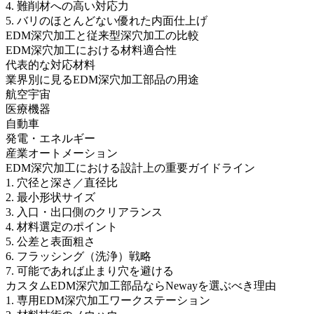
4. 難削材への高い対応力
5. バリのほとんどない優れた内面仕上げ
EDM深穴加工と従来型深穴加工の比較
EDM深穴加工における材料適合性
代表的な対応材料
業界別に見るEDM深穴加工部品の用途
航空宇宙
医療機器
自動車
発電・エネルギー
産業オートメーション
EDM深穴加工における設計上の重要ガイドライン
1. 穴径と深さ／直径比
2. 最小形状サイズ
3. 入口・出口側のクリアランス
4. 材料選定のポイント
5. 公差と表面粗さ
6. フラッシング（洗浄）戦略
7. 可能であれば止まり穴を避ける
カスタムEDM深穴加工部品ならNewayを選ぶべき理由
1. 専用EDM深穴加工ワークステーション