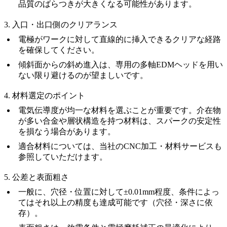
品質のばらつきが大きくなる可能性があります。
3. 入口・出口側のクリアランス
電極がワークに対して
直線的に挿入できるクリアな経路
を確保してください。
傾斜面からの斜め進入は、専用の多軸EDMヘッドを用い
ない限り避けるのが望ましいです。
4. 材料選定のポイント
電気伝導度が均一な材料を選ぶことが重要です。介在物
が多い合金や層状構造を持つ材料は、スパークの安定性
を損なう場合があります。
適合材料については、当社の
CNC加工・材料サービス
も
参照していただけます。
5. 公差と表面粗さ
一般に、穴径・位置に対して
±0.01mm
程度、条件によっ
てはそれ以上の精度も達成可能です（穴径・深さに依
存）。