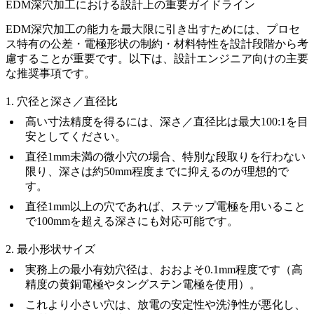
EDM深穴加工における設計上の重要ガイドライン
EDM深穴加工の能力を最大限に引き出すためには、プロセ
ス特有の公差・電極形状の制約・材料特性を設計段階から考
慮することが重要です。以下は、設計エンジニア向けの主要
な推奨事項です。
1. 穴径と深さ／直径比
高い寸法精度を得るには、深さ／直径比は
最大100:1
を目
安としてください。
直径1mm未満の微小穴の場合、特別な段取りを行わない
限り、深さは約50mm程度までに抑えるのが理想的で
す。
直径1mm以上の穴であれば、ステップ電極を用いること
で100mmを超える深さにも対応可能です。
2. 最小形状サイズ
実務上の最小有効穴径は、おおよそ
0.1mm
程度です（高
精度の黄銅電極やタングステン電極を使用）。
これより小さい穴は、放電の安定性や洗浄性が悪化し、