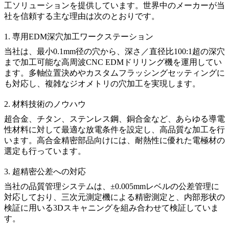
工ソリューションを提供しています。世界中のメーカーが当
社を信頼する主な理由は次のとおりです。
1. 専用EDM深穴加工ワークステーション
当社は、最小
0.1mm
径の穴から、深さ／直径比
100:1
超の深穴
まで加工可能な高周波CNC EDMドリリング機を運用してい
ます。多軸位置決めやカスタムフラッシングセッティングに
も対応し、複雑なジオメトリの穴加工を実現します。
2. 材料技術のノウハウ
超合金
、
チタン
、
ステンレス鋼
、
銅合金
など、あらゆる導電
性材料に対して最適な放電条件を設定し、高品質な加工を行
います。高合金精密部品向けには、耐熱性に優れた電極材の
選定も行っています。
3. 超精密公差への対応
当社の品質管理システムは、
±0.005mm
レベルの公差管理に
対応しており、三次元測定機による精密測定と、内部形状の
検証に用いる
3Dスキャニング
を組み合わせて検証していま
す。