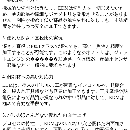
機械的な切削とは異なり、EDMは切削力を一切加えないた
め、薄肉部品や繊細なジオメトリを変形させることがありま
せん。剛性が極めて低い部品や脆性材料に対しても、寸法精
度を維持しつつ安全に加工できます。
3. 優れた深さ／直径比の実現
深さ／直径比100:1クラスの深穴でも、高い一貫性と精度で
加工することが可能です。このようなジオメトリは、ジェッ
トエンジンの������却通路、医療機器、産業用センサ
ー部品などで一般的に要求されます。
4. 難削材への高い対応力
EDMは、従来のドリル加工が困難な
インコネル
や、
超硬合
金
、焼入れ工具鋼なども容易に加工できます。工具摩耗や熱
亀裂によって品質が損なわれやすい部品に対して、EDMは
極めて有効な手段です。
5. バリのほとんどない優れた内面仕上げ
プロセスの特性上、EDMはバリのない穴と優れた内面粗さ
を同時に実現しやすく、面取りやバリ取り、内面研磨といっ