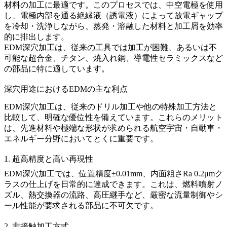
材料の加工に最適です。このプロセスでは、中空電極を使用
し、電極内部を通る絶縁液（誘電液）によって放電ギャップ
を冷却・洗浄しながら、蒸発・溶融した材料と加工屑を効率
的に排出します。
EDM深穴加工は、従来の工具では加工が困難、あるいは不
可能な
超合金
、
チタン
、
焼入れ鋼
、
導電性セラミックス
など
の部品に特に適しています。
深穴用途におけるEDMの主な利点
EDM深穴加工は、従来のドリル加工や他の特殊加工方法と
比較して、明確な優位性を備えています。これらのメリット
は、先進材料や極端な形状が求められる航空宇宙・自動車・
エネルギー分野においてとくに重要です。
1. 超高精度と高い再現性
EDM深穴加工では、位置精度±0.01mm、内面粗さRa 0.2μmク
ラスの仕上げを日常的に達成できます。これは、燃料噴射ノ
ズル、熱交換器の流路、高圧継手など、厳密な流量制御やシ
ール性能が要求される部品に不可欠です。
2. 非接触加工方式