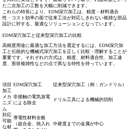
た二次加工の工数を大幅に削減できます。
これらの特長により、EDM深穴加工は、精度・材料適合
性・コスト効率の面で従来工法が対応しきれない複雑な部品
設計に対する、最適なソリューションとなっています。
EDM深穴加工と従来型深穴加工の比較
高精度用途に最適な加工方法を選定するには、EDM深穴加
工と伝統的な機械式深穴加工を正しく比較・理解することが
重要です。それぞれの方式は、精度、材料適合性、加工速
度、形状複雑性などの点で異なる特性を持っています。
項目
EDM深穴加工
従来型深穴加工（例：ガンドリル）
加工
メカ
非接触の電気放電
ドリル工具による機械的切削
ニズ
による除去
ム
対応
導電性材料全般
可能
（超合金、焼入れ
中硬度までの金属が中心
な材