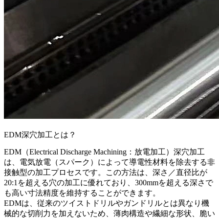
EDM深穴加工とは？
EDM（Electrical Discharge Machining：放電加工）深穴加工
は、電気放電（スパーク）によって導電性材料を除去する非
接触型の加工プロセスです。この方法は、深さ／直径比が
20:1を超える穴の加工に優れており、300mmを超える深さで
も高い寸法精度を維持することができます。
EDMは、従来のツイストドリルやガンドリルとは異なり機
械的な切削力を加えないため、薄肉構造や繊細な形状、脆い