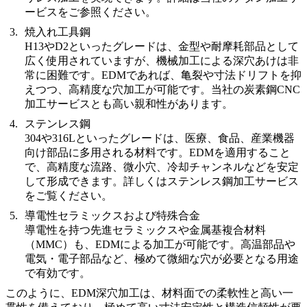
ービス
をご参照ください。
焼入れ工具鋼
H13やD2といったグレードは、金型や耐摩耗部品として
広く使用されていますが、機械加工による深穴あけは非
常に困難です。EDMであれば、亀裂や寸法ドリフトを抑
えつつ、高精度な穴加工が可能です。当社の
炭素鋼CNC
加工サービス
とも高い親和性があります。
ステンレス鋼
304や316Lといったグレードは、医療、食品、産業機器
向け部品に多用される材料です。EDMを適用すること
で、高精度な流路、微小穴、冷却チャンネルなどを安定
して形成できます。詳しくは
ステンレス鋼加工サービス
をご覧ください。
導電性セラミックスおよび特殊合金
導電性を持つ先進セラミックスや金属基複合材料
（MMC）も、EDMによる加工が可能です。高温部品や
電気・電子部品など、極めて微細な穴が必要となる用途
で有効です。
このように、EDM深穴加工は、材料面での柔軟性と高い一