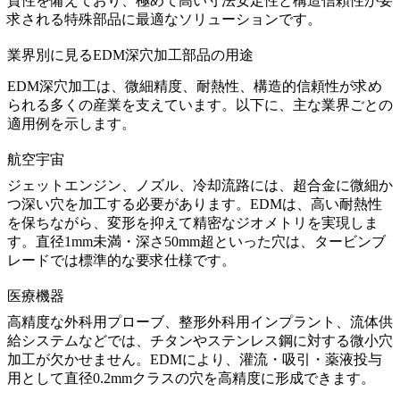
貫性を備えており、極めて高い寸法安定性と構造信頼性が要
求される特殊部品に最適なソリューションです。
業界別に見るEDM深穴加工部品の用途
EDM深穴加工は、微細精度、耐熱性、構造的信頼性が求め
られる多くの産業を支えています。以下に、主な業界ごとの
適用例を示します。
航空宇宙
ジェットエンジン、ノズル、冷却流路には、
超合金
に微細か
つ深い穴を加工する必要があります。EDMは、高い耐熱性
を保ちながら、変形を抑えて精密なジオメトリを実現しま
す。直径1mm未満・深さ50mm超といった穴は、タービンブ
レードでは標準的な要求仕様です。
医療機器
高精度な外科用プローブ、整形外科用インプラント、流体供
給システムなどでは、チタンやステンレス鋼に対する微小穴
加工が欠かせません。EDMにより、灌流・吸引・薬液投与
用として直径0.2mmクラスの穴を高精度に形成できます。