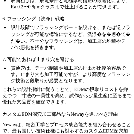
表面粗さは、放電条件と電極摩耗補正の最適化により、
Ra 0.2〜0.8μm
クラスまで仕上げることができます。
6. フラッシング（洗浄）戦略
設計段階でフラッシングポートを設ける、または逆フラ
ッシングが可能な構造にするなど、洗浄�を�慮�て�
だ�い。不十分なフラッシングは、加工屑の堆積やテー
パの悪化を招きます。
7. 可能であれば止まり穴を避ける
貫通穴は、テーパ制御や加工屑の排出が比較的容易で
す。止まり穴も加工可能ですが、より高度なフラッシン
グ技術と段取りが必要となります。
これらの設計指針に従うことで、EDMの段取りコストを抑
えつつ、寸法の一貫性を高め、試作から
少量生産
に至るまで
優れた穴品質を確保できます。
カスタムEDM深穴加工部品ならNewayを選ぶべき理由
Newayは、精密工学とプロセス統合能力を組み合わせること
で、最も厳しい技術仕様にも対応するカスタムEDM深穴加