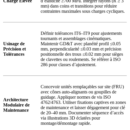
Charge Élevée
d’élasticité ≥700 MPa. Intégrer rayons (R ≥ 3
mm) dans coins et transitions pour réduire
contraintes maximales sous charges cycliques.
Définir tolérances IT6–IT9 pour ajustements
tournants et assemblages cinématiques.
Usinage de
Maintenir GD&T avec planéité profil ≤0.05
Précision et
mm, perpendicularité ≤0.03 mm et précision
Tolérances
positionnelle des trous ≤0.02 mm pour sièges
de clavettes ou roulements. Se référer à ISO
286 pour classes d’ajustement.
Concevoir unités remplaçables sur site (FRU)
avec cônes auto-alignants ou goupilles de
guidage. Appliquer normes de vis ISO
Architecture
4762/4763. Utiliser fixations captives en zones
Modulaire de
de maintenance et laisser dégagement pour clé
Maintenance
de 20–40 mm. Documenter séquence d’accès
via illustrations 3D éclatées pour
montage/démontage rapide.