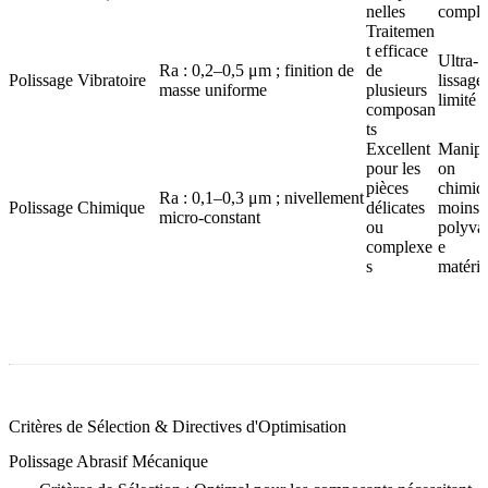
nelles
comple
Traitemen
t efficace
Ultra-
Ra : 0,2–0,5 μm ; finition de
de
Polissage Vibratoire
lissage
masse uniforme
plusieurs
limité
composan
ts
Excellent
Manipu
pour les
on
pièces
chimiq
Ra : 0,1–0,3 μm ; nivellement
Polissage Chimique
délicates
moins 
micro-constant
ou
polyva
complexe
e
s
matérie
Critères de Sélection & Directives d'Optimisation
Polissage Abrasif Mécanique