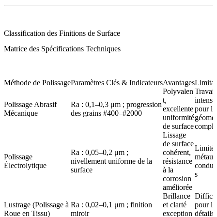
Classification des Finitions de Surface
Matrice des Spécifications Techniques
Méthode de Polissage
Paramètres Clés & Indicateurs
Avantages
Limitat
Polyvalen
Travail
t,
intensif
Polissage Abrasif
Ra : 0,1–0,3 μm ; progression
excellente
pour le
Mécanique
des grains #400–#2000
uniformité
géomét
de surface
comple
Lissage
de surface
Limité
Ra : 0,05–0,2 μm ;
cohérent,
Polissage
métaux
nivellement uniforme de la
résistance
Électrolytique
conduc
surface
à la
s
corrosion
améliorée
Brillance
Diffici
Lustrage (Polissage à
Ra : 0,02–0,1 μm ; finition
et clarté
pour le
Roue en Tissu)
miroir
exception
détails