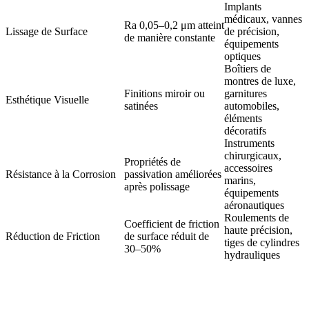
Implants
médicaux, vannes
Ra 0,05–0,2 μm atteint
Lissage de Surface
de précision,
de manière constante
équipements
optiques
Boîtiers de
montres de luxe,
Finitions miroir ou
garnitures
Esthétique Visuelle
satinées
automobiles,
éléments
décoratifs
Instruments
chirurgicaux,
Propriétés de
accessoires
Résistance à la Corrosion
passivation améliorées
marins,
après polissage
équipements
aéronautiques
Roulements de
Coefficient de friction
haute précision,
Réduction de Friction
de surface réduit de
tiges de cylindres
30–50%
hydrauliques