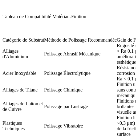
Tableau de Compatibilité Matériau-Finition
Catégorie de Substrat
Méthode de Polissage Recommandée
Gain de P
Rugosité d
Alliages
< Ra 0,1 μ
Polissage Abrasif Mécanique
d'Aluminium
améliorati
esthétique
Résistance 
Acier Inoxydable
Polissage Électrolytique
corrosion 
Ra < 0,1 
Finition u
Alliages de Titane
Polissage Chimique
sans contra
mécanique
Finitions m
Alliages de Laiton et
Polissage par Lustrage
brillantes ;
de Cuivre
visuelle a
Finition li
Plastiques
~0,3 μm) ;
Polissage Vibratoire
Techniques
de la frict
surface