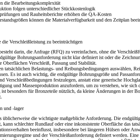
en die Bearbeitungskomplexität
uktion folgen unterschiedlicher Stückkostenlogik
rüfungen und Rauheitsberichte erhöhen die QA-Kosten
estandsgrößen können die Materialverfügbarkeit und den Zeitplan beei
die Verschleißleistung zu beeinträchtigen
besteht darin, die Anfrage (RFQ) zu vereinfachen, ohne die Verschle
endgültige Bohrungsanforderung nicht klar definiert ist oder die Zeich
ge Oberflächen Verschleiß, Passung und Stabilität.
en tatsächlichen Belastungs- und Reibungsbedingungen auswählen, Rei
ssen. Es ist auch wichtig, die endgültige Bohrungsgröße und Passanfor
- und Verschleißbedingungen festzulegen, anstatt eine generische Hoch
rtigung
und
Massenproduktion
anzufordern, um zu verstehen, wie sich 
g
ist besonders für Bronzeteile nützlich, da kleine Änderungen in der 
.
n und -lager
rs üblicherweise die wichtigste maßgebliche Anforderung. Die endgült
, kann schlechter Rundlauf oder eine inkonsistente Oberfläche das tatsäc
otationsverhalten beeinflusst, insbesondere bei längeren Hülsen oder 
chmierungsregime und der Verschleißanforderung definiert werden. Eine