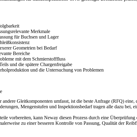
olgbarkeit
assungsrelevante Merkmale
passung für Buchsen und Lager
chleißkonsistenz
lexerer Geometrien bei Bedarf
evante Bereiche
obleme mit dem Schmierstofffluss
 Teils und die spätere Chargenfreigabe
derholproduktion und die Untersuchung von Problemen
ze
andere Gleitkomponenten umfasst, ist die beste Anfrage (RFQ) eine, di
derungen, Mengenstufen und Inspektionsbedarf tragen alle dazu bei, e
ßteile vorbereiten, kann Neway diesen Prozess durch eine Überprüfung
rmalerweise zu einer besseren Kontrolle von Passung, Qualität der Rei