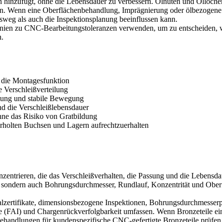
 hinzufügt, ohne die Lebensdauer zu verbessern. Ölnuten und Öllöcher m
. Wenn eine Oberflächenbehandlung, Imprägnierung oder ölbezogene Nac
sweg als auch die Inspektionsplanung beeinflussen kann.
inien zu
CNC-Bearbeitungstoleranzen
verwenden, um zu entscheiden, w
n.
d die Montagesfunktion
ie Verschleißverteilung
chtung und stabile Bewegung
nd die Verschleißlebensdauer
hne das Risiko von Gratbildung
ederholten Buchsen und Lagern aufrechtzuerhalten
konzentrieren, die das Verschleißverhalten, die Passung und die Lebens
sondern auch Bohrungsdurchmesser, Rundlauf, Konzentrität und Oberfl
ialzertifikate, dimensionsbezogene Inspektionen, Bohrungsdurchmesse
hte (FAI) und Chargenrückverfolgbarkeit umfassen. Wenn Bronzeteile e
ehandlungen für kundenspezifische CNC-gefertigte Bronzeteile
prüfen,