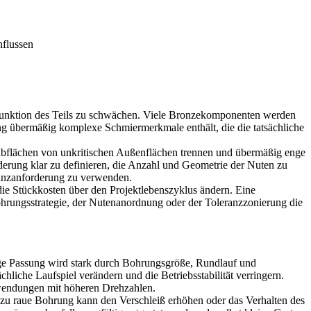
nflussen
ißfunktion des Teils zu schwächen. Viele Bronzekomponenten werden
nung übermäßig komplexe Schmiermerkmale enthält, die die tatsächliche
bflächen von unkritischen Außenflächen trennen und übermäßig enge
derung klar zu definieren, die Anzahl und Geometrie der Nuten zu
glanzanforderung zu verwenden.
die Stückkosten über den Projektlebenszyklus ändern. Eine
Bohrungsstrategie, der Nutenanordnung oder der Toleranzzonierung die
ige Passung wird stark durch Bohrungsgröße, Rundlauf und
hliche Laufspiel verändern und die Betriebsstabilität verringern.
Anwendungen mit höheren Drehzahlen.
 zu raue Bohrung kann den Verschleiß erhöhen oder das Verhalten des