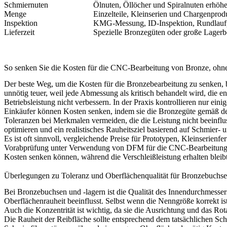
Schmiernuten
Ölnuten, Öllöcher und Spiralnuten erhöh
Menge
Einzelteile, Kleinserien und Chargenprod
Inspektion
KMG-Messung, ID-Inspektion, Rundlaufp
Lieferzeit
Spezielle Bronzegüten oder große Lagerb
So senken Sie die Kosten für die CNC-Bearbeitung von Bronze, ohne 
Der beste Weg, um die Kosten für die Bronzebearbeitung zu senken, 
unnötig teuer, weil jede Abmessung als kritisch behandelt wird, die 
Betriebsleistung nicht verbessern. In der Praxis kontrollieren nur eini
Einkäufer können Kosten senken, indem sie die Bronzegüte gemäß d
Toleranzen bei Merkmalen vermeiden, die die Leistung nicht beeinflu
optimieren und ein realistisches Rauheitsziel basierend auf Schmier
Es ist oft sinnvoll, vergleichende Preise für Prototypen,
Kleinserienfe
Vorabprüfung unter Verwendung von
DFM für die CNC-Bearbeitun
Kosten senken können, während die Verschleißleistung erhalten bleibt
Überlegungen zu Toleranz und Oberflächenqualität für Bronzebuchse
Bei Bronzebuchsen und -lagern ist die Qualität des Innendurchmesse
Oberflächenrauheit beeinflusst. Selbst wenn die Nenngröße korrekt ist
Auch die Konzentrität ist wichtig, da sie die Ausrichtung und das R
Die Rauheit der Reibfläche sollte entsprechend dem tatsächlichen S