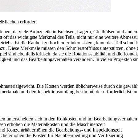
ßflächen erfordert
lächen, da viele Bronzeteile in Buchsen, Lagern, Gleithülsen und and
t oft das wichtigste Merkmal des Teils, nicht nur eine weitere Abmessu
etriebs. Ist die Rauheit zu hoch oder inkonsistent, kann das Teil schnel
zu. Diese Merkmale müssen den Schmierstofffluss unterstützen, ohne 
l sind ebenfalls kritisch, da sie die Rotationsstabilität und die Konta
tigkeit und das Bearbeitungsverhalten verändern. In vielen Projekten
Rohmaterialgewicht. Die Kosten werden üblicherweise durch die gewäh
merkmale und den Inspektionsumfang bestimmt, der erforderlich ist, um
n unterscheiden sich in den Rohkosten und im Bearbeitungsverhalten
en erhöhen die Materialkosten und die Maschinenzeit
d Konzentrität erhöhen die Bearbeitungs- und Inspektionszeit
äche erhöhen die Kosten für Nachbearbeitung und Verifizierung