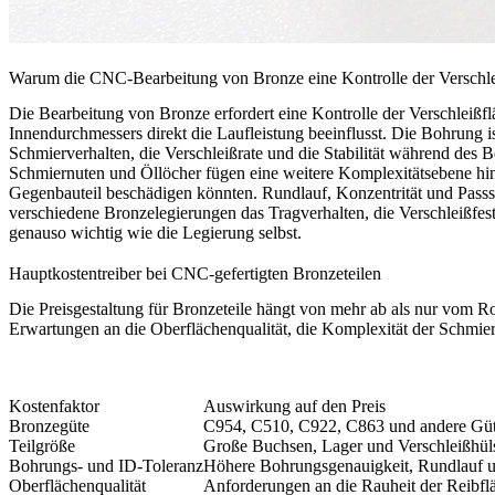
Warum die CNC-Bearbeitung von Bronze eine Kontrolle der Verschlei
Die Bearbeitung von Bronze erfordert eine Kontrolle der Verschleißf
Innendurchmessers direkt die Laufleistung beeinflusst. Die Bohrung is
Schmierverhalten, die Verschleißrate und die Stabilität während des B
Schmiernuten und Öllöcher fügen eine weitere Komplexitätsebene hin
Gegenbauteil beschädigen könnten. Rundlauf, Konzentrität und Passspie
verschiedene Bronzelegierungen das Tragverhalten, die Verschleißfes
genauso wichtig wie die Legierung selbst.
Hauptkostentreiber bei CNC-gefertigten Bronzeteilen
Die Preisgestaltung für Bronzeteile hängt von mehr ab als nur vom 
Erwartungen an die Oberflächenqualität, die Komplexität der Schmier
Kostenfaktor
Auswirkung auf den Preis
Bronzegüte
C954, C510, C922, C863 und andere Güte
Teilgröße
Große Buchsen, Lager und Verschleißhüls
Bohrungs- und ID-Toleranz
Höhere Bohrungsgenauigkeit, Rundlauf un
Oberflächenqualität
Anforderungen an die Rauheit der Reibfl