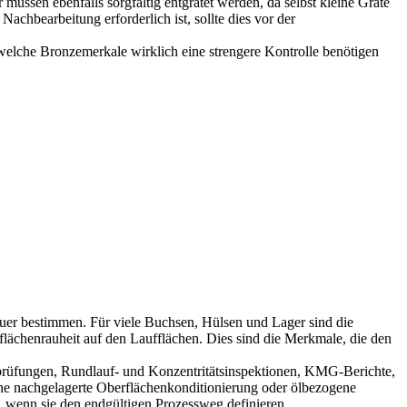
üssen ebenfalls sorgfältig entgratet werden, da selbst kleine Grate
hbearbeitung erforderlich ist, sollte dies vor der
elche Bronzemerkale wirklich eine strengere Kontrolle benötigen
dauer bestimmen. Für viele Buchsen, Hülsen und Lager sind die
ächenrauheit auf den Laufflächen. Dies sind die Merkmale, die den
rprüfungen, Rundlauf- und Konzentritätsinspektionen, KMG-Berichte,
ine nachgelagerte Oberflächenkonditionierung oder ölbezogene
 wenn sie den endgültigen Prozessweg definieren.