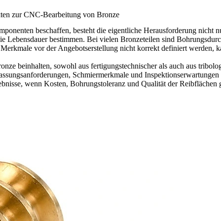
jekten zur CNC-Bearbeitung von Bronze
ponenten beschaffen, besteht die eigentliche Herausforderung nicht nu
e die Lebensdauer bestimmen. Bei vielen Bronzeteilen sind Bohrungsdur
erkmale vor der Angebotserstellung nicht korrekt definiert werden, ka
ronze
beinhalten, sowohl aus fertigungstechnischer als auch aus tribol
assungsanforderungen, Schmiermerkmale und Inspektionserwartungen nic
Ergebnisse, wenn Kosten, Bohrungstoleranz und Qualität der Reibfläche