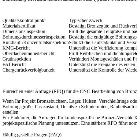
Qualitätskontrollpunkt
Typischer Zweck
Materialzertifikat
Bestätigt Bronzegüte und Rückverf
Dimensionsinspektion
Prüft die gesamte Teilgröße und p
Bohrungsdurchmesserinspektion
Bestätigt die endgültige Bohrungs
Rundlauf-/Konzentritätsinspektion
Schützt die Laufstabilität und Vers
KMG-Bericht
Unterstützt die Verifizierung komp
Oberflächenrauheitsbericht
Prüft Reibflächen und dichtungsrel
Gratinspektion
Verhindert Montageschäden und Pr
FAI-Bericht
Unterstützt die Freigabe des ersten
Chargenrückverfolgbarkeit
Unterstützt die Kontrolle der Wie
Einreichen einer Anfrage (RFQ) für die CNC-Bearbeitung von Bron
Wenn Ihr Projekt Bronzebuchsen, Lager, Hülsen, Verschleißringe oder 
Bohrungsgröße, Passzustand, Details zu Schmiernuten, Rauheitsanfor
erstellen.
Für Einkäufer, die Anfragen für kundenspezifische Bronze-Verschlei
projektspezifische Planung unterstützen. Eine stärkere RFQ führt no
Häufig gestellte Fragen (FAQ)