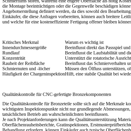
Schmierfilms stören, während eine engere Oberfläche als nötig Kosten
die Montage beeinträchtigen oder die Gegenwelle beschädigen können
Angebotserstellung definiert werden, da dies sowohl den Bearbeitung
Einkäufer, die diese Anfragen vorbereiten, können auch breitere Leitl
und welche für eine kosteneffiziente Fertigung offener bleiben könne
Kritisches Merkmal
Warum es wichtig ist
Innendurchmessergröße
Beeinflusst direkt das Passspiel un
Rundlauf
Beeinflusst die Laufstabilität und d
Konzentrität
Unterstützt die rotatorische Ausri
Rauheit der Reibfläche
Beeinflusst das Schmierverhalten u
Schmiernuten und -löcher
Müssen den Ölfluss unterstützen, o
Häufigkeit der Chargeninspektion
Hilft, eine stabile Qualität bei wi
Qualitätskontrolle für CNC-gefertigte Bronzekomponenten
Die Qualitätskontrolle für Bronzeteile sollte sich auf die Merkmale 
wichtigsten Inspektionspunkte nicht nur grundlegende Abmessungen, 
tatsächlichen Betrieb am wahrscheinlichsten beeinflussen.
Je nach Projektanforderungen kann die Qualitätsunterstützung Mater
Oberflächenrauheitsberichte, Gratinspektionen, Erstmusterprüfberic
Behandlung erfordern, können Einkäufer auch
typische Oberflächenb