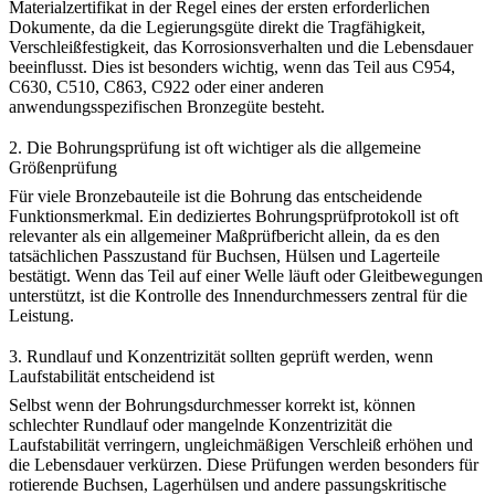
Materialzertifikat in der Regel eines der ersten erforderlichen
Dokumente, da die Legierungsgüte direkt die Tragfähigkeit,
Verschleißfestigkeit, das Korrosionsverhalten und die Lebensdauer
beeinflusst. Dies ist besonders wichtig, wenn das Teil aus C954,
C630, C510, C863, C922 oder einer anderen
anwendungsspezifischen Bronzegüte besteht.
2. Die Bohrungsprüfung ist oft wichtiger als die allgemeine
Größenprüfung
Für viele Bronzebauteile ist die Bohrung das entscheidende
Funktionsmerkmal. Ein dediziertes Bohrungsprüfprotokoll ist oft
relevanter als ein allgemeiner Maßprüfbericht allein, da es den
tatsächlichen Passzustand für Buchsen, Hülsen und Lagerteile
bestätigt. Wenn das Teil auf einer Welle läuft oder Gleitbewegungen
unterstützt, ist die Kontrolle des Innendurchmessers zentral für die
Leistung.
3. Rundlauf und Konzentrizität sollten geprüft werden, wenn
Laufstabilität entscheidend ist
Selbst wenn der Bohrungsdurchmesser korrekt ist, können
schlechter Rundlauf oder mangelnde Konzentrizität die
Laufstabilität verringern, ungleichmäßigen Verschleiß erhöhen und
die Lebensdauer verkürzen. Diese Prüfungen werden besonders für
rotierende Buchsen, Lagerhülsen und andere passungskritische