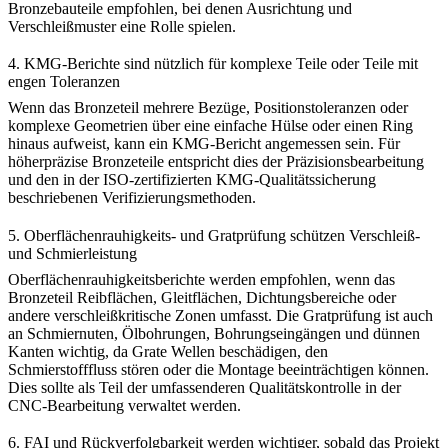
Bronzebauteile empfohlen, bei denen Ausrichtung und
Verschleißmuster eine Rolle spielen.
4. KMG-Berichte sind nützlich für komplexe Teile oder Teile mit
engen Toleranzen
Wenn das Bronzeteil mehrere Bezüge, Positionstoleranzen oder
komplexe Geometrien über eine einfache Hülse oder einen Ring
hinaus aufweist, kann ein KMG-Bericht angemessen sein. Für
höherpräzise Bronzeteile entspricht dies der
Präzisionsbearbeitung
und den in der
ISO-zertifizierten KMG-Qualitätssicherung
beschriebenen Verifizierungsmethoden.
5. Oberflächenrauhigkeits- und Gratprüfung schützen Verschleiß-
und Schmierleistung
Oberflächenrauhigkeitsberichte werden empfohlen, wenn das
Bronzeteil Reibflächen, Gleitflächen, Dichtungsbereiche oder
andere verschleißkritische Zonen umfasst. Die Gratprüfung ist auch
an Schmiernuten, Ölbohrungen, Bohrungseingängen und dünnen
Kanten wichtig, da Grate Wellen beschädigen, den
Schmierstofffluss stören oder die Montage beeinträchtigen können.
Dies sollte als Teil der umfassenderen
Qualitätskontrolle in der
CNC-Bearbeitung
verwaltet werden.
6. FAI und Rückverfolgbarkeit werden wichtiger, sobald das Projekt