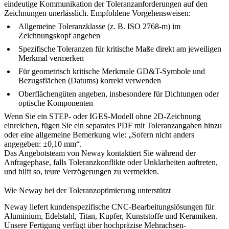
eindeutige Kommunikation der Toleranzanforderungen auf den
Zeichnungen unerlässlich. Empfohlene Vorgehensweisen:
Allgemeine Toleranzklasse (z. B. ISO 2768-m) im
Zeichnungskopf angeben
Spezifische Toleranzen für kritische Maße direkt am jeweiligen
Merkmal vermerken
Für geometrisch kritische Merkmale GD&T-Symbole und
Bezugsflächen (Datums) korrekt verwenden
Oberflächengüten angeben, insbesondere für Dichtungen oder
optische Komponenten
Wenn Sie ein STEP- oder IGES-Modell ohne 2D-Zeichnung
einreichen, fügen Sie ein separates PDF mit Toleranzangaben hinzu
oder eine allgemeine Bemerkung wie: „Sofern nicht anders
angegeben: ±0,10 mm“.
Das Angebotsteam von Neway kontaktiert Sie während der
Anfragephase, falls Toleranzkonflikte oder Unklarheiten auftreten,
und hilft so, teure Verzögerungen zu vermeiden.
Wie Neway bei der Toleranzoptimierung unterstützt
Neway liefert kundenspezifische CNC-Bearbeitungslösungen für
Aluminium, Edelstahl, Titan, Kupfer, Kunststoffe und Keramiken.
Unsere Fertigung verfügt über hochpräzise
Mehrachsen-