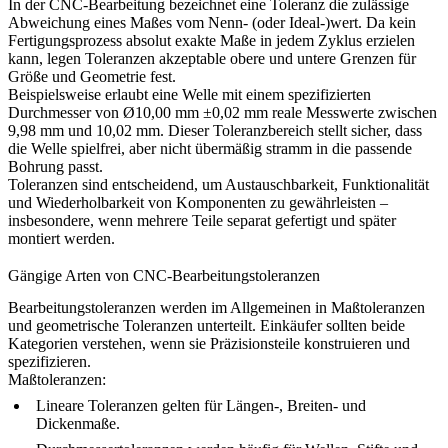
In der CNC-Bearbeitung bezeichnet eine Toleranz die zulässige
Abweichung eines Maßes vom Nenn- (oder Ideal-)wert. Da kein
Fertigungsprozess absolut exakte Maße in jedem Zyklus erzielen
kann, legen Toleranzen akzeptable obere und untere Grenzen für
Größe und Geometrie fest.
Beispielsweise erlaubt eine Welle mit einem spezifizierten
Durchmesser von Ø10,00 mm ±0,02 mm reale Messwerte zwischen
9,98 mm und 10,02 mm. Dieser Toleranzbereich stellt sicher, dass
die Welle spielfrei, aber nicht übermäßig stramm in die passende
Bohrung passt.
Toleranzen sind entscheidend, um Austauschbarkeit, Funktionalität
und Wiederholbarkeit von Komponenten zu gewährleisten –
insbesondere, wenn mehrere Teile separat gefertigt und später
montiert werden.
Gängige Arten von CNC-Bearbeitungstoleranzen
Bearbeitungstoleranzen werden im Allgemeinen in Maßtoleranzen
und geometrische Toleranzen unterteilt. Einkäufer sollten beide
Kategorien verstehen, wenn sie Präzisionsteile konstruieren und
spezifizieren.
Maßtoleranzen:
Lineare Toleranzen gelten für Längen-, Breiten- und
Dickenmaße.