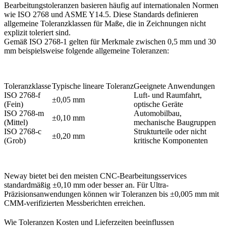
Bearbeitungstoleranzen basieren häufig auf internationalen Normen
wie ISO 2768 und ASME Y14.5. Diese Standards definieren
allgemeine Toleranzklassen für Maße, die in Zeichnungen nicht
explizit toleriert sind.
Gemäß ISO 2768-1 gelten für Merkmale zwischen 0,5 mm und 30
mm beispielsweise folgende allgemeine Toleranzen:
Toleranzklasse
Typische lineare Toleranz
Geeignete Anwendungen
ISO 2768-f
Luft- und Raumfahrt,
±0,05 mm
(Fein)
optische Geräte
ISO 2768-m
Automobilbau,
±0,10 mm
(Mittel)
mechanische Baugruppen
ISO 2768-c
Strukturteile oder nicht
±0,20 mm
(Grob)
kritische Komponenten
Neway bietet bei den meisten
CNC-Bearbeitungsservices
standardmäßig ±0,10 mm oder besser an. Für Ultra-
Präzisionsanwendungen können wir Toleranzen bis ±0,005 mm mit
CMM-verifizierten Messberichten erreichen.
Wie Toleranzen Kosten und Lieferzeiten beeinflussen