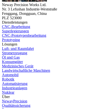
Neway Precision Works Ltd.
Nr. 3 Lefushan Industrie-Weststraße
Fenggang, Dongguan, China
PLZ 523000
Dienstleistungen
CNC-Bearbeitung
Superlegierungen
CNC-Prototypenbearbeitung
Prototyping
Lösungen
Luft- und Raumfahrt
Stromerzeugung
Öl und Gas
Konsumgüter
Medizinisches Gerät
Landwirtschaftliche Maschinen
Automobil
Robotik
Automatisierung
Industrieanlagen
Nuklear
Über
NewayPrecision
Qualitätssicherung