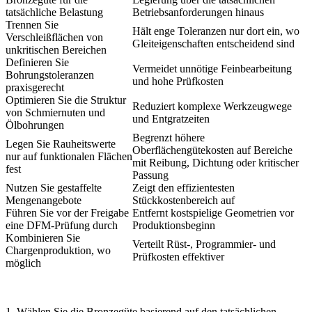
tatsächliche Belastung
Betriebsanforderungen hinaus
Trennen Sie
Hält enge Toleranzen nur dort ein, wo
Verschleißflächen von
Gleiteigenschaften entscheidend sind
unkritischen Bereichen
Definieren Sie
Vermeidet unnötige Feinbearbeitung
Bohrungstoleranzen
und hohe Prüfkosten
praxisgerecht
Optimieren Sie die Struktur
Reduziert komplexe Werkzeugwege
von Schmiernuten und
und Entgratzeiten
Ölbohrungen
Begrenzt höhere
Legen Sie Rauheitswerte
Oberflächengütekosten auf Bereiche
nur auf funktionalen Flächen
mit Reibung, Dichtung oder kritischer
fest
Passung
Nutzen Sie gestaffelte
Zeigt den effizientesten
Mengenangebote
Stückkostenbereich auf
Führen Sie vor der Freigabe
Entfernt kostspielige Geometrien vor
eine DFM-Prüfung durch
Produktionsbeginn
Kombinieren Sie
Verteilt Rüst-, Programmier- und
Chargenproduktion, wo
Prüfkosten effektiver
möglich
1. Wählen Sie die Bronzegüte basierend auf den tatsächlichen