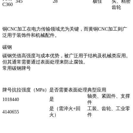
345
28
极佳
头、精密
C360
齿轮
铜CNC加工
在电力传输领域尤为关键，而
黄铜CNC加工
则广
泛用于装饰件和机械配件。
碳钢
碳钢凭借高强度与成本优势，被广泛用于结构及机械类应用。
但其通常需要通过表面处理来防止腐蚀。
常用碳钢牌号
牌号
抗拉强度（MPa）
是否需要表面处理
典型应用
轴类、紧固件、支撑
是
1018
440
件
是（需淬火+回
工装、齿轮、工业零
4140
655
火）
件