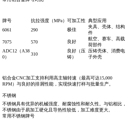
牌号
抗拉强度（MPa）
可加工性
典型应用
夹具、壳体、结构
极佳
6061
290
件
航空、赛车、高载
良好
7075
570
荷部件
ADC12（A38
良好（压
压铸壳体、消费电
310
0）
铸）
子外壳
铝合金CNC加工
支持利用高主轴转速（最高可达15,000
RPM）与良好的排屑性能，实现快速打样与批量生产。
不锈钢
不锈钢具有优异的机械强度、耐腐蚀性和耐久性。与铝相比，
不锈钢由于易加工硬化且导热性较低，加工难度更大。
常用不锈钢牌号