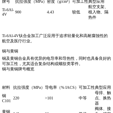
牌号
抗拉强度（MPa）
密度（g/cm³）
可加工性
典型应用
航空支架、
Ti-6Al-
900
4.43
较低
植入物、隔
4V
热件
Ti-6Al-4V钛合金加工
广泛应用于追求轻量化和高耐腐蚀性的
航空及医疗行业。
铜与黄铜
铜及黄铜合金具有优异的电导率和导热性，同时也具备良好的
可加工性，尤其适合复杂结构或螺纹类零件。
铜与黄铜牌号概览
材料
抗拉强度（MPa）
导电率（% IACS）
可加工性
典型应用
母排、触
铜
220
>101
中等
点、换热
C101
器
阀体、接
黄铜