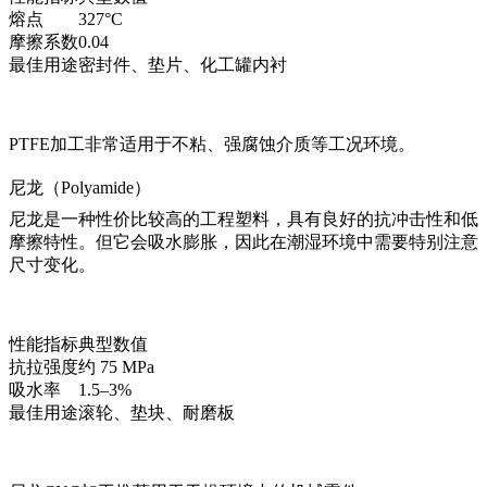
熔点
327°C
摩擦系数
0.04
最佳用途
密封件、垫片、化工罐内衬
PTFE加工
非常适用于不粘、强腐蚀介质等工况环境。
尼龙（Polyamide）
尼龙是一种性价比较高的工程塑料，具有良好的抗冲击性和低
摩擦特性。但它会吸水膨胀，因此在潮湿环境中需要特别注意
尺寸变化。
性能指标
典型数值
抗拉强度
约 75 MPa
吸水率
1.5–3%
最佳用途
滚轮、垫块、耐磨板