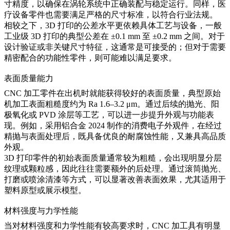
寸精度，以确保在涡轮系统中正确装配与稳定运行。同样，医
疗设备零件也需要满足严格的尺寸标准，以符合行业法规。
相较之下，3D 打印的公差水平更依赖具体工艺与设备，一般
工业级 3D 打印的典型公差在 ±0.1 mm 至 ±0.2 mm 之间。对于
设计验证或非关键尺寸特征，这通常是可接受的；但对于需要
精密配合的功能性零件，则可能难以满足要求。
表面质量能力
CNC 加工零件在出机时就能获得较好的表面质量，典型原始
机加工表面粗糙度约为 Ra 1.6–3.2 μm。通过后续的抛光、阳
极氧化或 PVD 涂层等工艺，可以进一步提升外观与功能表
现。例如，采用铝合金 2024 制作的消费电子外观件，在经过
精抛与表面处理后，既具备优良的耐腐蚀性能，又兼具高品质
外观。
3D 打印零件的初始表面质量通常较为粗糙，会出现明显分层
纹理或颗粒感，因此往往需要额外的后处理。通过滚筒抛光、
打磨或喷涂清漆等方式，可以显著改善表面效果，尤其适用于
塑料原型或展示模型。
材料强度与力学性能
当对材料强度和力学性能有较高要求时，CNC 加工具有明显