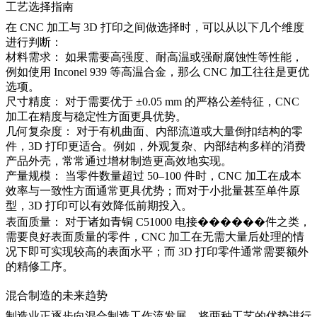
工艺选择指南
在 CNC 加工与 3D 打印之间做选择时，可以从以下几个维度
进行判断：
材料需求：
如果需要高强度、耐高温或强耐腐蚀性等性能，
例如使用 Inconel 939 等高温合金，那么 CNC 加工往往是更优
选项。
尺寸精度：
对于需要优于 ±0.05 mm 的严格公差特征，CNC
加工在精度与稳定性方面更具优势。
几何复杂度：
对于有机曲面、内部流道或大量倒扣结构的零
件，3D 打印更适合。例如，外观复杂、内部结构多样的消费
产品外壳，常常通过增材制造更高效地实现。
产量规模：
当零件数量超过 50–100 件时，CNC 加工在成本
效率与一致性方面通常更具优势；而对于小批量甚至单件原
型，3D 打印可以有效降低前期投入。
表面质量：
对于诸如青铜 C51000 电接������件之类，
需要良好表面质量的零件，CNC 加工在无需大量后处理的情
况下即可实现较高的表面水平；而 3D 打印零件通常需要额外
的精修工序。
混合制造的未来趋势
制造业正逐步向混合制造工作流发展，将两种工艺的优势进行