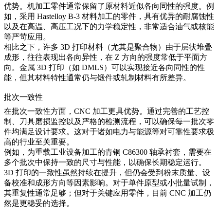
优势。机加工零件通常保留了原材料近似各向同性的强度。例
如，采用 Hastelloy B-3 材料加工的零件，具有优异的耐腐蚀性
以及在高温、高压工况下的力学稳定性，非常适合油气或核能
等严苛应用。
相比之下，许多 3D 打印材料（尤其是聚合物）由于层状堆叠
成形，往往表现出各向异性，在 Z 方向的强度常低于平面方
向。金属 3D 打印（如 DMLS）可以实现接近各向同性的性
能，但其材料特性通常仍与锻件或轧制材料有所差异。
批次一致性
在批次一致性方面，CNC 加工更具优势。通过完善的工艺控
制、刀具磨损监控以及严格的检测流程，可以确保每一批次零
件均满足设计要求。这对于诸如电力与能源等对可靠性要求极
高的行业至关重要。
例如，为重载工业设备加工的青铜 C86300 轴承衬套，需要在
多个批次中保持一致的尺寸与性能，以确保长期稳定运行。
3D 打印的一致性虽然持续在提升，但仍会受到粉末质量、设
备校准和成形方向等因素影响。对于单件原型或小批量试制，
其重复性通常足够；但对于关键应用零件，目前 CNC 加工仍
然是更稳妥的选择。