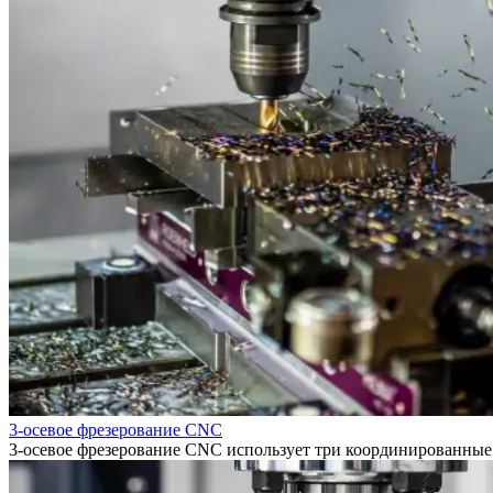
3-осевое фрезерование CNC
3-осевое фрезерование CNC использует три координированные 