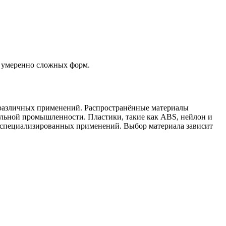
4
4
и умеренно сложных форм.
 различных применений. Распространённые материалы
льной промышленности. Пластики, такие как ABS, нейлон и
ля специализированных применений. Выбор материала зависит