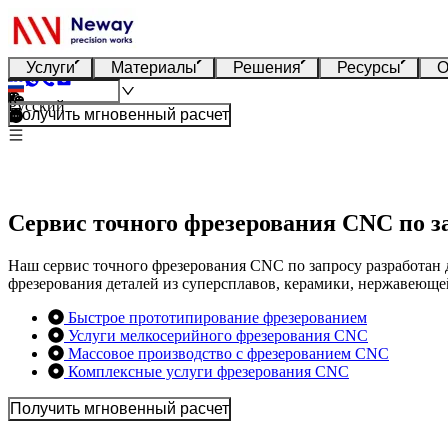
Услуги
Материалы
Решения
Ресурсы
О
Русский
Получить мгновенный расчет
Сервис точного фрезерования CNC по з
Наш сервис точного фрезерования CNC по запросу разработан
фрезерования деталей из суперсплавов, керамики, нержавеюще
Быстрое прототипирование фрезерованием
Услуги мелкосерийного фрезерования CNC
Массовое производство с фрезерованием CNC
Комплексные услуги фрезерования CNC
Получить мгновенный расчет