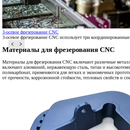
3-осевое фрезерование CNC
3-осевое фрезерование CNC использует три координированные 
Материалы для фрезерования CNC
Материалы для фрезерования CNC включают различные металлы
включают алюминий, нержавеющую сталь, титан и высокотемпе
поликарбонат, применяются для легких и экономичных прототи
от прочности, коррозионной стойкости, тепловых свойств и с