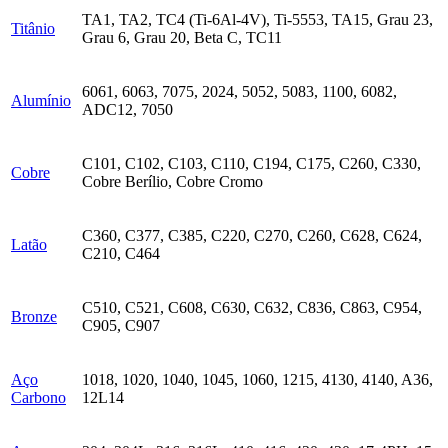
TA1, TA2, TC4 (Ti-6Al-4V), Ti-5553, TA15, Grau 23,
Titânio
Grau 6, Grau 20, Beta C, TC11
6061, 6063, 7075, 2024, 5052, 5083, 1100, 6082,
Alumínio
ADC12, 7050
C101, C102, C103, C110, C194, C175, C260, C330,
Cobre
Cobre Berílio, Cobre Cromo
C360, C377, C385, C220, C270, C260, C628, C624,
Latão
C210, C464
C510, C521, C608, C630, C632, C836, C863, C954,
Bronze
C905, C907
Aço
1018, 1020, 1040, 1045, 1060, 1215, 4130, 4140, A36,
Carbono
12L14