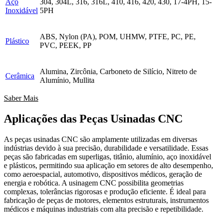
Aço
304, 304L, 316, 316L, 410, 416, 420, 430, 17-4PH, 15-
Inoxidável
5PH
ABS, Nylon (PA), POM, UHMW, PTFE, PC, PE,
Plástico
PVC, PEEK, PP
Alumina, Zircônia, Carboneto de Silício, Nitreto de
Cerâmica
Alumínio, Mullita
Saber Mais
Aplicações das Peças Usinadas CNC
As peças usinadas CNC são amplamente utilizadas em diversas
indústrias devido à sua precisão, durabilidade e versatilidade. Essas
peças são fabricadas em superligas, titânio, alumínio, aço inoxidável
e plásticos, permitindo sua aplicação em setores de alto desempenho,
como aeroespacial, automotivo, dispositivos médicos, geração de
energia e robótica. A usinagem CNC possibilita geometrias
complexas, tolerâncias rigorosas e produção eficiente. É ideal para
fabricação de peças de motores, elementos estruturais, instrumentos
médicos e máquinas industriais com alta precisão e repetibilidade.