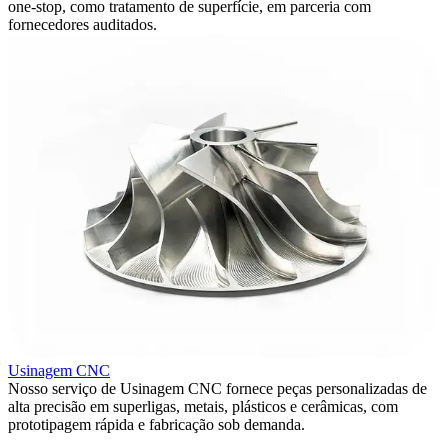
one-stop, como tratamento de superfície, em parceria com
fornecedores auditados.
Usinagem CNC
A
Nosso serviço de Usinagem CNC fornece peças personalizadas de
N
alta precisão em superligas, metais, plásticos e cerâmicas, com
a
prototipagem rápida e fabricação sob demanda.
g
r