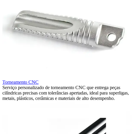
Torneamento CNC
Serviço personalizado de torneamento CNC que entrega peças
U
cilíndricas precisas com tolerâncias apertadas, ideal para superligas,
N
metais, plásticos, cerâmicas e materiais de alto desempenho.
5
g