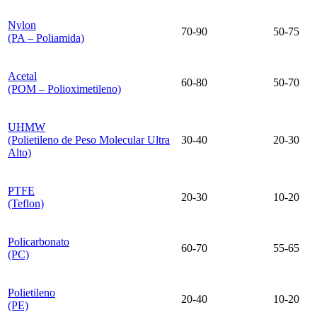
Nylon
70-90
50-75
(PA – Poliamida)
Acetal
60-80
50-70
(POM – Polioximetileno)
UHMW
(Polietileno de Peso Molecular Ultra
30-40
20-30
Alto)
PTFE
20-30
10-20
(Teflon)
Policarbonato
60-70
55-65
(PC)
Polietileno
20-40
10-20
(PE)