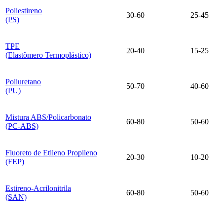
Poliestireno
30-60
25-45
(PS)
TPE
20-40
15-25
(Elastômero Termoplástico)
Poliuretano
50-70
40-60
(PU)
Mistura ABS/Policarbonato
60-80
50-60
(PC-ABS)
Fluoreto de Etileno Propileno
20-30
10-20
(FEP)
Estireno-Acrilonitrila
60-80
50-60
(SAN)