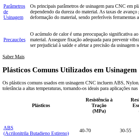
Parâmetros
Os principais parâmetros de usinagem para CNC em plás
de
dependendo da dureza do material. As taxas de avanço ger
Usinagem
deformação do material, sendo preferíveis ferramentas af
O acúmulo de calor é uma preocupação significativa ao u
Precauções
material. Assegure fixação adequada para prevenir vibra
ser prejudicial à saúde e afetar a precisão da usinagem 
Saber Mais
Plásticos Comuns Utilizados em Usinage
Os plásticos comuns usados em usinagem CNC incluem ABS, Nylon, Ace
tolerância a altas temperaturas, tornando-os ideais para aplicações nas
Resistência à
Resi
Plásticos
Tração
Es
(MPa)
ABS
40-70
30-55
(Acrilonitrila Butadieno Estireno)