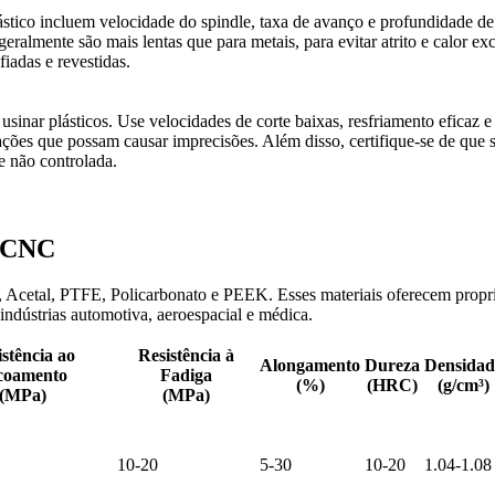
tico incluem velocidade do spindle, taxa de avanço e profundidade de 
almente são mais lentas que para metais, para evitar atrito e calor exc
iadas e revestidas.
sinar plásticos. Use velocidades de corte baixas, resfriamento eficaz 
ções que possam causar imprecisões. Além disso, certifique-se de que si
se não controlada.
m CNC
tal, PTFE, Policarbonato e PEEK. Esses materiais oferecem propriedad
 indústrias automotiva, aeroespacial e médica.
stência ao
Resistência à
Alongamento
Dureza
Densidad
coamento
Fadiga
(%)
(HRC)
(g/cm³)
(MPa)
(MPa)
10-20
5-30
10-20
1.04-1.08