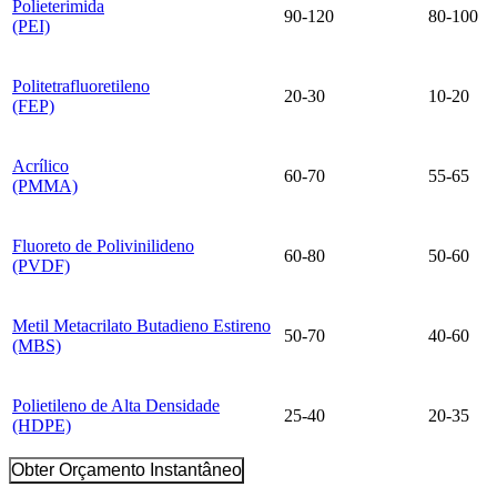
Polieterimida
90-120
80-100
(PEI)
Politetrafluoretileno
20-30
10-20
(FEP)
Acrílico
60-70
55-65
(PMMA)
Fluoreto de Polivinilideno
60-80
50-60
(PVDF)
Metil Metacrilato Butadieno Estireno
50-70
40-60
(MBS)
Polietileno de Alta Densidade
25-40
20-35
(HDPE)
Obter Orçamento Instantâneo