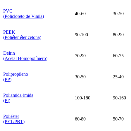
PVC
40-60
30-50
(Policloreto de Vinila)
PEEK
90-100
80-90
(Poliéter éter cetona)
Delrin
70-90
60-75
(Acetal Homopolímero)
Polipropileno
30-50
25-40
(PP)
Poliamida-imida
100-180
90-160
(PI)
Poliéster
60-80
50-70
(PET/PBT)