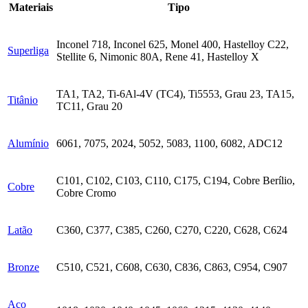
Materiais
Tipo
Inconel 718, Inconel 625, Monel 400, Hastelloy C22,
Superliga
Stellite 6, Nimonic 80A, Rene 41, Hastelloy X
TA1, TA2, Ti-6Al-4V (TC4), Ti5553, Grau 23, TA15,
Titânio
TC11, Grau 20
Alumínio
6061, 7075, 2024, 5052, 5083, 1100, 6082, ADC12
C101, C102, C103, C110, C175, C194, Cobre Berílio,
Cobre
Cobre Cromo
Latão
C360, C377, C385, C260, C270, C220, C628, C624
Bronze
C510, C521, C608, C630, C836, C863, C954, C907
Aço