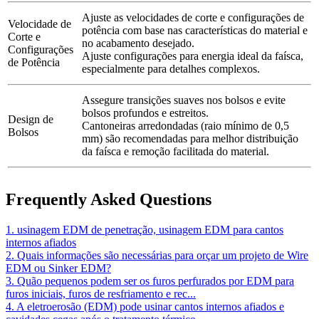
Ajuste as velocidades de corte e configurações de
Velocidade de
potência com base nas características do material e
Corte e
no acabamento desejado.
Configurações
Ajuste configurações para energia ideal da faísca,
de Potência
especialmente para detalhes complexos.
Assegure transições suaves nos bolsos e evite
bolsos profundos e estreitos.
Design de
Cantoneiras arredondadas (raio mínimo de 0,5
Bolsos
mm) são recomendadas para melhor distribuição
da faísca e remoção facilitada do material.
Frequently Asked Questions
1. usinagem EDM de penetração, usinagem EDM para cantos
internos afiados
2. Quais informações são necessárias para orçar um projeto de Wire
EDM ou Sinker EDM?
3. Quão pequenos podem ser os furos perfurados por EDM para
furos iniciais, furos de resfriamento e rec...
4. A eletroerosão (EDM) pode usinar cantos internos afiados e