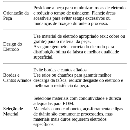
Posicione a peça para minimizar trocas de eletrodo
Orientação da
e reduzir o tempo de usinagem. Planeje áreas
Peça
acessíveis para evitar setups excessivos ou
mudanças de fixação durante o processo.
Use material de eletrodo apropriado (ex.: cobre ou
grafite) para o material da peça.
Design do
Assegure geometria correta do eletrodo para
Eletrodo
distribuição ótima da faísca e melhor qualidade
superficial.
Evite bordas e cantos afiados.
Bordas e
Use raios ou chanfros para garantir melhor
Cantos Afiados
descarga da faísca, reduzir desgaste do eletrodo e
melhorar a resistência da peça.
Selecione materiais com condutividade e dureza
adequadas para EDM.
Seleção de
Materiais como carboneto, aço-ferramenta e ligas
Material
de titânio são comumente processados, mas
materiais mais duros requerem eletrodos
específicos.