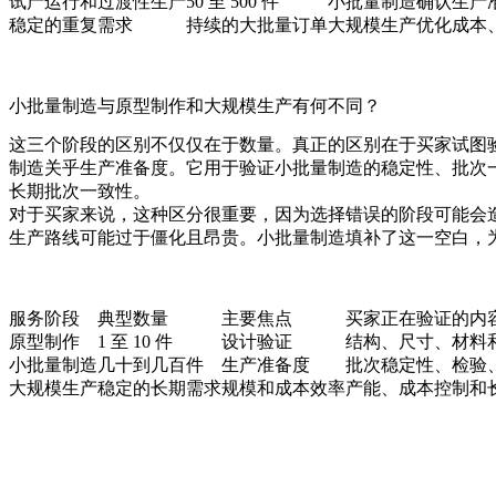
试产运行和过渡性生产
50 至 500 件
小批量制造
确认生产
稳定的重复需求
持续的大批量订单
大规模生产
优化成本
小批量制造与原型制作和大规模生产有何不同？
这三个阶段的区别不仅仅在于数量。真正的区别在于买家试图
制造
关乎生产准备度。它用于验证小批量制造的稳定性、批次
长期批次一致性。
对于买家来说，这种区分很重要，因为选择错误的阶段可能会
生产路线可能过于僵化且昂贵。小批量制造填补了这一空白，
服务阶段
典型数量
主要焦点
买家正在验证的内
原型制作
1 至 10 件
设计验证
结构、尺寸、材料
小批量制造
几十到几百件
生产准备度
批次稳定性、检验
大规模生产
稳定的长期需求
规模和成本效率
产能、成本控制和