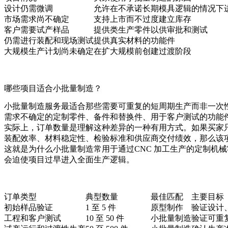
设计仍需微调
允许在不承诺长期模具逻辑的情况下
市场需求尚不确定
支持上市而不过度建立库存
客户需要试产样品
提供类生产零件以供审批和测试
仍需进行装配和现场测试
提供真实材料的功能件
大规模生产计划尚未确定
在扩大规模前创建过渡阶段
哪些项目适合小批量制造？
小批量制造服务最适合那些需要可重复的短周期生产而非一次
需求不确定的定制零件、备件和替换件、用于客户测试的功能件
实际上，订单数量是理解这种差异的一种有用方式。如果买家只需
装配效率、材料稳定性、检验标准和供应商交付绩效，那么该
这就是为什么小批量制造常用于通过
CNC 加工
生产的定制机械
会迫使项目过早进入全面生产逻辑。
订单类型
典型数量
最佳匹配
主要目标
初始样品验证
1 至 5 件
原型制作
验证设计
工程和客户测试
10 至 50 件
小批量制造
验证可重