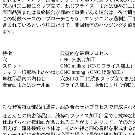
穴あけ加工後にタップ立て、ねじフライス、または旋盤加工
表面品質または最終嵌合が極めて重要である場合は、後で研
この特徴ベースのアプローチこそが、エンジニアが過剰加工
含まれているという理由だけで、非回転体のハウジングを旋
ます。
特徴
典型的な最適プロセス
穴
CNC 穴あけ加工
スロット
CNC milling（CNC フライス加工）
シャフト様部品上の外ねじ
CNC turning（CNC 旋盤加工）
角柱部品内の内ねじ
穴あけ加工
に続きタップ立てまた
嵌合面またはシール面
フライス加工
、場合により
研削加
7. なぜ複雑な部品は通常、組み合わせたプロセスで作成され
ほとんどの精密部品は、純粋なフライス加工部品でも純粋な
仕上げられた接触面が含まれることがよくあります。そのた
例えば、流体接続器本体は、その外径と同心肩部を形成する
てシール径に追加の精製が必要な場合は最後に研削加工へと