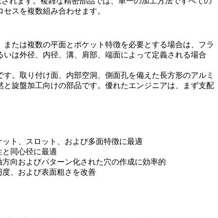
択されます。複雑な精密部品では、単一の加工方法ですべての
ロセスを複数組み合わせます。
、または複数の平面とポケット特徴を必要とする場合は、フラ
るいは外径、内径、溝、肩部、端面によって定義される場合
です。取り付け面、内部空洞、側面孔を備えた長方形のアルミ
然と旋盤加工向けの部品です。優れたエンジニアは、まず支配
ケット、スロット、および多面特徴に最適
性と同心径に最適
軸方向およびパターン化された穴の作成に効率的
円度、および表面粗さを改善