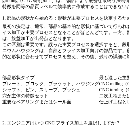
grinding（CNC 研削加工）
は、部品により厳密な最終寸法制
特徴を同等の品質レベルで効率的に作成することはできない
1. 部品の形状から始める：形状が主要プロセスを決定するた
最初の決定は、通常、部品の基本的な形状に基づいて行われ
イス加工が主要プロセスとなることがほとんどです。一方、
は、旋盤加工が出発点となります。
この区別は重要です。誤った主要プロセスを選択すると、段
ニウムハウジングは、自然とフライス加工向けの部品です。
的な形状に合わせてプロセスを整え、その後、残りの詳細に
部品形状タイプ
最も適した主
プレート、ブロック、ブラケット、ハウジング
CNC milli
シャフト、ピン、スリーブ、ブッシュ
CNC turnin
穴が主体の特徴セット
二次工程また
重要なベアリングまたはシール面
仕上げ工程と
2. エンジニアはいつ CNC フライス加工を選択しますか？