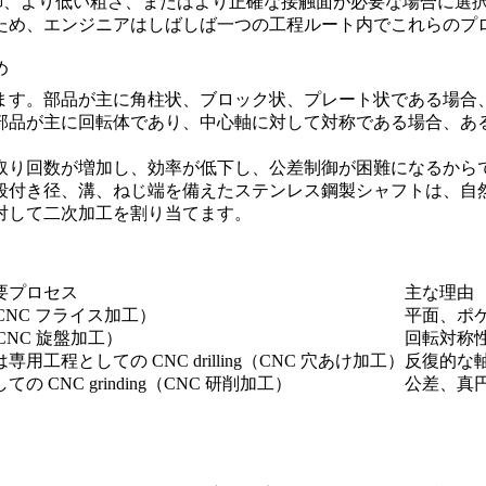
御、より低い粗さ、またはより正確な接触面が必要な場合に選
ため、エンジニアはしばしば一つの工程ルート内でこれらのプ
め
ます。部品が主に角柱状、ブロック状、プレート状である場合
部品が主に回転体であり、中心軸に対して対称である場合、あ
取り回数が増加し、効率が低下し、公差制御が困難になるから
段付き径、溝、ねじ端を備えたステンレス鋼製シャフトは、自
対して二次加工を割り当てます。
要プロセス
主な理由
ng（CNC フライス加工）
平面、ポ
g（CNC 旋盤加工）
回転対称
は専用工程としての
CNC drilling（CNC 穴あけ加工）
反復的な
しての
CNC grinding（CNC 研削加工）
公差、真