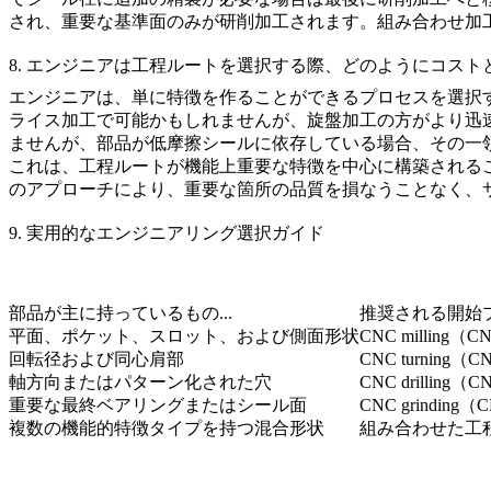
され、重要な基準面のみが研削加工されます。組み合わせ加
8. エンジニアは工程ルートを選択する際、どのようにコス
エンジニアは、単に特徴を作ることができるプロセスを選択
ライス加工で可能かもしれませんが、旋盤加工の方がより迅
ませんが、部品が低摩擦シールに依存している場合、その一
これは、工程ルートが機能上重要な特徴を中心に構築される
のアプローチにより、重要な箇所の品質を損なうことなく、
9. 実用的なエンジニアリング選択ガイド
部品が主に持っているもの...
推奨される開始
平面、ポケット、スロット、および側面形状
CNC milling
回転径および同心肩部
CNC turning
軸方向またはパターン化された穴
CNC drillin
重要な最終ベアリングまたはシール面
CNC grindin
複数の機能的特徴タイプを持つ混合形状
組み合わせた工