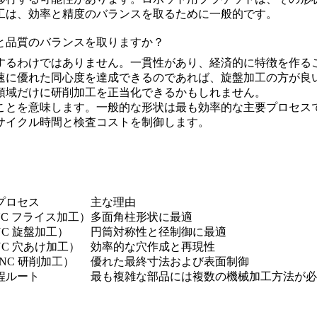
工は、効率と精度のバランスを取るために一般的です。
トと品質のバランスを取りますか？
するわけではありません。一貫性があり、経済的に特徴を作る
速に優れた同心度を達成できるのであれば、旋盤加工の方が良
領域だけに研削加工を正当化できるかもしれません。
ことを意味します。一般的な形状は最も効率的な主要プロセス
サイクル時間と検査コストを制御します。
プロセス
主な理由
（CNC フライス加工）
多面角柱形状に最適
（CNC 旋盤加工）
円筒対称性と径制御に最適
g（CNC 穴あけ加工）
効率的な穴作成と再現性
g（CNC 研削加工）
優れた最終寸法および表面制御
程ルート
最も複雑な部品には複数の機械加工方法が必