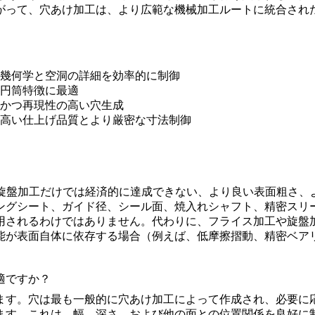
がって、穴あけ加工は、より広範な機械加工ルートに統合され
幾何学と空洞の詳細を効率的に制御
円筒特徴に最適
かつ再現性の高い穴生成
高い仕上げ品質とより厳密な寸法制御
旋盤加工だけでは経済的に達成できない、より良い表面粗さ、
ングシート、ガイド径、シール面、焼入れシャフト、精密スリ
用されるわけではありません。代わりに、フライス加工や旋盤
能が表面自体に依存する場合（例えば、低摩擦摺動、精密ベア
適ですか？
ます。穴は最も一般的に穴あけ加工によって作成され、必要に
ます。これは、幅、深さ、および他の面との位置関係を良好に