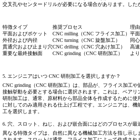
交叉孔やセンタードリルが必要になる場合があります。した
特徴タイプ
推奨プロセス
理由
平面およびポケット
CNC milling（CNC フライス加工）
平面
外径および内径
CNC turning（CNC 旋盤加工）
同心
貫通穴および止まり穴
CNC drilling（CNC 穴あけ加工）
高速
重要な最終接触面
CNC grinding（CNC 研削加工）
より
5. エンジニアはいつ CNC 研削加工を選択しますか？
CNC grinding（CNC 研削加工）
は、部品が、フライス加工や
接触挙動を必要とする場合に選択されます。これは、ベアリ
研削加工は、通常、原材料から部品全体を作成するために使
に対してのみ適用される仕上げ工程です。エンジニアは、機
工を選択します。
6. 穴、スロット、ねじ、および嵌合面にはどのプロセスが最
異なる特徴タイプは、自然に異なる機械加工方法を指し示し
されます。スロットは通常、フライス加工によって作成され