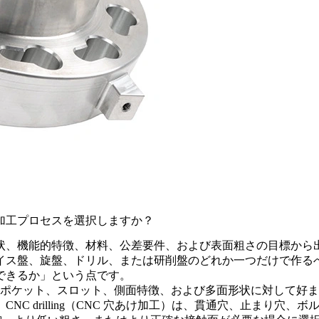
加工プロセスを選択しますか？
状、機能的特徴、材料、公差要件、および表面粗さの目標から
イス盤、旋盤、ドリル、または研削盤のどれか一つだけで作る
できるか」という点です。
ポケット、スロット、側面特徴、および多面形状に対して好ま
。
CNC drilling（CNC 穴あけ加工）
は、貫通穴、止まり穴、ボ