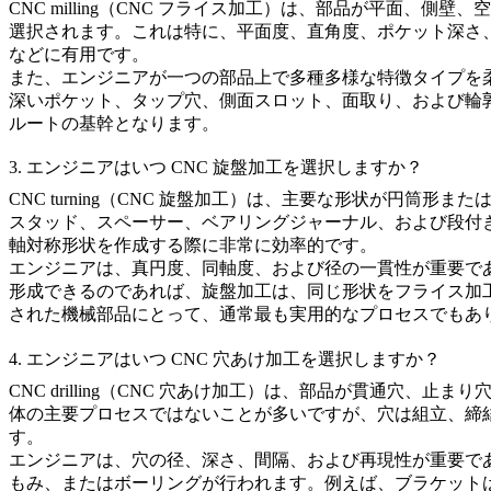
CNC milling（CNC フライス加工）
は、部品が平面、側壁、空
選択されます。これは特に、平面度、直角度、ポケット深さ
などに有用です。
また、エンジニアが一つの部品上で多種多様な特徴タイプを
深いポケット、タップ穴、側面スロット、面取り、および輪
ルートの基幹となります。
3. エンジニアはいつ CNC 旋盤加工を選択しますか？
CNC turning（CNC 旋盤加工）
は、主要な形状が円筒形また
スタッド、スペーサー、ベアリングジャーナル、および段付
軸対称形状を作成する際に非常に効率的です。
エンジニアは、真円度、同軸度、および径の一貫性が重要で
形成できるのであれば、旋盤加工は、同じ形状をフライス加
された機械部品にとって、通常最も実用的なプロセスでもあ
4. エンジニアはいつ CNC 穴あけ加工を選択しますか？
CNC drilling（CNC 穴あけ加工）
は、部品が貫通穴、止まり
体の主要プロセスではないことが多いですが、穴は組立、締
す。
エンジニアは、穴の径、深さ、間隔、および再現性が重要で
もみ、またはボーリングが行われます。例えば、ブラケット