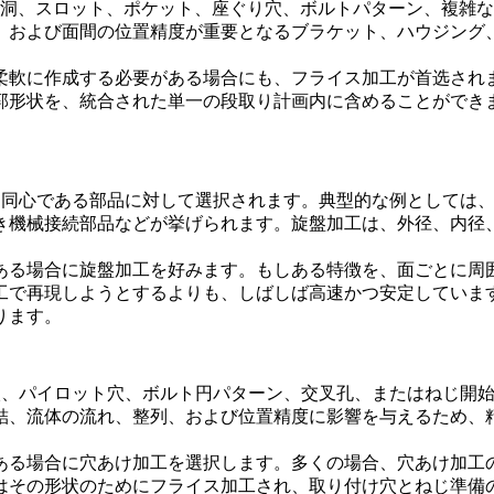
洞、スロット、ポケット、座ぐり穴、ボルトパターン、複雑な
、および面間の位置精度が重要となるブラケット、ハウジング
柔軟に作成する必要がある場合にも、フライス加工が首选され
郭形状を、統合された単一の段取り計画内に含めることができ
は同心である部品に対して選択されます。典型的な例としては
き機械接続部品などが挙げられます。旋盤加工は、外径、内径
ある場合に旋盤加工を好みます。もしある特徴を、面ごとに周
工で再現しようとするよりも、しばしば高速かつ安定していま
ります。
穴、パイロット穴、ボルト円パターン、交叉孔、またはねじ開
結、流体の流れ、整列、および位置精度に影響を与えるため、
ある場合に穴あけ加工を選択します。多くの場合、穴あけ加工
はその形状のためにフライス加工され、取り付け穴とねじ準備