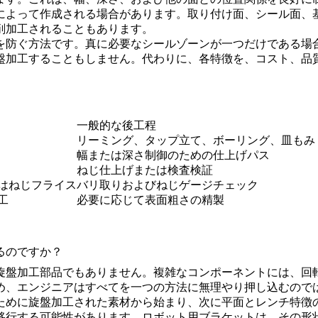
によって作成される場合があります。取り付け面、シール面、
削加工されることもあります。
を防ぐ方法です。真に必要なシールゾーンが一つだけである場
盤加工することもしません。代わりに、各特徴を、コスト、品
一般的な後工程
リーミング、タップ立て、ボーリング、皿もみ
幅または深さ制御のための仕上げパス
ねじ仕上げまたは検査検証
はねじフライス
バリ取りおよびねじゲージチェック
工
必要に応じて表面粗さの精製
るのですか？
旋盤加工部品でもありません。複雑なコンポーネントには、回
め、エンジニアはすべてを一つの方法に無理やり押し込むので
ために旋盤加工された素材から始まり、次に平面とレンチ特徴
移行する可能性があります。ロボット用ブラケットは、その形