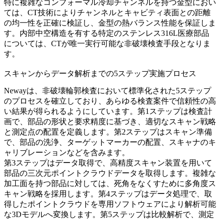
特に複雑なコンフォーマル冷却チャンネルを持つ金型におい
ては、CT技術によりチャンネルとキャビティ表面との距離
の均一性を正確に検証し、金型の熱バランス性能を保証しま
す。内部中空構造を有する特定の
ステンレス316L医療部品
については、CTが唯一実行可能な非破壊検査手段となりま
す。
スキャンからデータ解析までの5ステップ実施プロセス
Newayは、非破壊輪郭検査において標準化された5ステップ
のプロセスを確立しており、あらゆる検査案件で信頼性の高
い結果が得られるようにしています。第1ステップは検査計
画で、部品の形状と要求精度に基づき、適切なスキャン戦略
と測定点の配置を定義します。第2ステップはスキャン準備
で、部品の洗浄、ターゲットマーカーの配置、スキャナのキ
ャリブレーションなどを含みます。
第3ステップはデータ取得で、高精度スキャン装置を用いて
部品の三次元ポイントクラウドデータを取得します。
複雑な
加工面を持つ部品
に対しては、死角をなくすために多角度ス
キャン戦略を採用します。第4ステップはデータ処理で、取
得したポイントクラウドを専用ソフトウェアにより解析可能
な3Dモデルへ変換します。第5ステップは比較解析で、測定