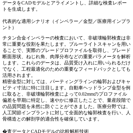
データをCADモデルとアライメントし、詳細な検査レポー
トを生成します。
代表的な適用シナリオ（インペラー／金型／医療用インプラ
ント）
チタン合金インペラーの検査
において、非破壊輪郭検査は非
常に重要な役割を果たします。ブルーライトスキャンを用い
ることで、実際のブレードプロファイルを取得し、ブレード
断面形状、ねじれ角、肉厚分布などの重要パラメータを解析
します。これらのデータは、品質受け入れに用いられるだけ
でなく、工程最適化のための重要なフィードバックとしても
活用されます。
精密金型に対しては、パーティングラインの輪郭およびキャ
ビティ寸法に特に注目します。自動車ヘッドランプ金型を例
に取ると、非破壊輪郭検査によって0.02mmのプロファイル
偏差を早期に特定し、速やかに修正したことで、量産段階で
の品質問題を未然に防ぐことができました。医療分野では、
人工関節インプラントに対して全面的な輪郭検査を行い、人
骨構造との解剖学的適合性を確保しています。
�査データとCADモデルの比較解析技術