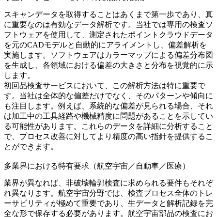
スキャンデータを取得することはあくまで第一歩であり、真
に重要なのは有効なデータ解析です。当社では専用の検査ソ
フトウェアを使用して、測定されたポイントクラウドデータ
を元のCADモデルと自動的にアライメントし、偏差解析を
実施します。ソフトウェアはカラーマップによる偏差分布図
を生成し、各領域における偏差の大きさと分布を視覚的に示
します。
初回品検査サービス
において、この解析方法は特に重要で
す。当社は全体的な偏差だけでなく、そのパターンや傾向に
も注目します。例えば、系統的な偏差が見られる場合、それ
は加工中の工具経路や機械精度に問題があることを示してい
る可能性があります。これらのデータを詳細に分析すること
で、プロセス改善に対してより精度の高い指針を提供するこ
とができます。
多業界における特有要求（航空宇宙／自動車／医療）
業界が異なれば、非破壊輪郭検査に求められる要件もそれぞ
れ異なります。航空宇宙分野では、検査プロセス全体のトレ
ーサビリティが極めて重要であり、生データと解析記録を完
全な形で保存する必要があります。航空宇宙部品の検査にお