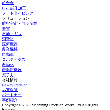
超合金
CNC試作加工
プロトタイピング
ソリューション
航空宇宙・航空産業
発電
石油・ガス
消費財
医療機器
農業機械
自動車
ロボティクス
自動化
産業用機器
原子力
会社情報
NewayPrecision
品質保証
パートナー
事例紹介
Copyright © 2026 Machining Precision Works Ltd.
All Rights
Reserved.