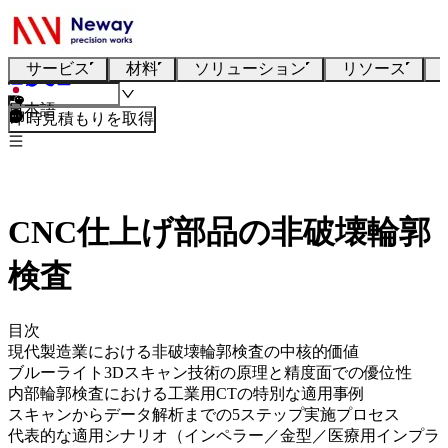
サービス
材料
ソリューション
リソース
日本語
即時見積もりを取得
CNC仕上げ部品の非破壊輪郭
検査
目次
現代製造業における非破壊輪郭検査の中核的価値
ブルーライト3Dスキャン技術の原理と精度面での優位性
内部輪郭検査における工業用CTの特別な適用事例
スキャンからデータ解析までの5ステップ実施プロセス
代表的な適用シナリオ（インペラー／金型／医療用インプラ