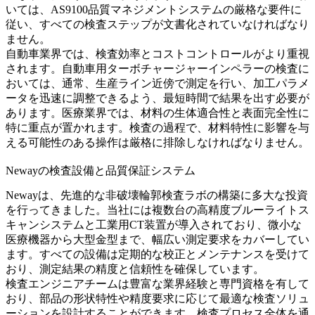
いては、AS9100品質マネジメントシステムの厳格な要件に
従い、すべての検査ステップが文書化されていなければなり
ません。
自動車業界では、検査効率とコストコントロールがより重視
されます。
自動車用ターボチャージャー
インペラーの検査に
おいては、通常、生産ライン近傍で測定を行い、加工パラメ
ータを迅速に調整できるよう、最短時間で結果を出す必要が
あります。医療業界では、材料の生体適合性と表面完全性に
特に重点が置かれます。検査の過程で、材料特性に影響を与
える可能性のある操作は厳格に排除しなければなりません。
Newayの検査設備と品質保証システム
Newayは、先進的な非破壊輪郭検査ラボの構築に多大な投資
を行ってきました。当社には複数台の高精度ブルーライトス
キャンシステムと工業用CT装置が導入されており、微小な
医療機器から大型金型まで、幅広い測定要求をカバーしてい
ます。すべての設備は定期的な校正とメンテナンスを受けて
おり、測定結果の精度と信頼性を確保しています。
検査エンジニアチームは豊富な業界経験と専門資格を有して
おり、部品の形状特性や精度要求に応じて最適な検査ソリュ
ーションを設計することができます。検査プロセス全体を通