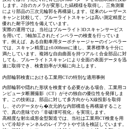
します。2台のカメラが変形した縞模様を取得し、三角測量
により部品の三次元輪郭を再構築します。従来のレーザース
キャンと比較して、ブルーライトスキャンは高い測定精度と
優れた耐干渉性を備えています。
実際の運用では、当社は
ブルーライト3Dスキャンサービス
を用いて、
5軸加工されたインペラー
の検査を行っていま
す。例えば、ある
自動車用ターボチャージャー
のインペラー
では、スキャン精度は±0.008mmに達し、業界標準を十分に
満たしています。
複雑な自由曲面を持つアルミ合金部品
に対
しても、ブルーライトスキャンにより全面の表面データを迅
速に取得でき、検査効率が大幅に向上します。
内部輪郭検査における工業用CTの特別な適用事例
内部輪郭や隠れた形状を検査する必要がある場合、工業用コ
ンピュータ断層撮影（CT）がその独自の優位性を発揮しま
す。この技術は、部品に対して多方向からX線投影を取得
し、そのデータから�次元的な内部構造を再構築すること
で、真の意味での「非破壊可視化」を実現します。
高精度な
射出成形金型製造
では、当社は
工業用CT検査
を用
いて冷却チャンネルのレイアウトや寸法を検証しています。