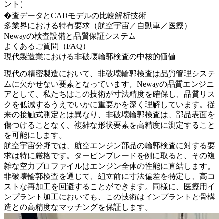
ント）
�査データとCADモデルの比較解析技術
多業界における特有要求（航空宇宙／自動車／医療）
Newayの検査設備と品質保証システム
よくあるご質問（FAQ）
現代製造業における非破壊輪郭検査の中核的価値
現代の精密製造において、非破壊輪郭検査は品質管理システ
ムに欠かせない要素となっています。Newayの品質エンジニ
アとして、私たちはこの技術が寸法精度を確保し、品質リス
クを低減するうえでいかに重要かを深く理解しています。従
来の接触式測定とは異なり、非破壊輪郭検査は、部品表面を
傷つけることなく、複雑な形状要素を高精度に測定すること
を可能にします。
航空宇宙分野では、
航空エンジン部品
の輪郭検査に対する要
求は特に厳格です。タービンブレードを例に取ると、その複
雑な空力プロファイルはエンジン全体の性能に直結します。
非破壊輪郭検査を通じて、組立前に寸法偏差を特定し、高コ
ストな再加工を回避することができます。同様に、
医療用イ
ンプラント加工
においても、この技術はインプラントと骨構
造との高精度なマッチングを保証します。